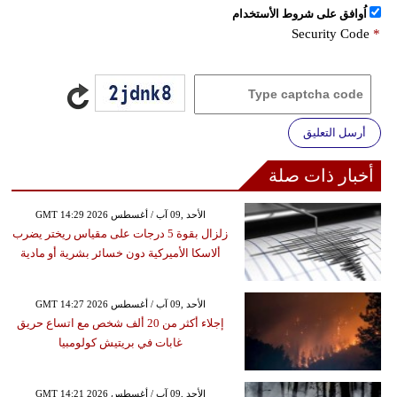
اُوافق على شروط الأستخدام
Security Code
*
أرسل التعليق
أخبار ذات صلة
GMT 14:29 2026 الأحد ,09 آب / أغسطس
زلزال بقوة 5 درجات على مقياس ريختر يضرب
ألاسكا الأميركية دون خسائر بشرية أو مادية
GMT 14:27 2026 الأحد ,09 آب / أغسطس
إجلاء أكثر من 20 ألف شخص مع اتساع حريق
غابات في بريتيش كولومبيا
GMT 14:21 2026 الأحد ,09 آب / أغسطس