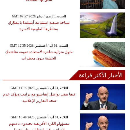
GMT 09:57 2026 السبت ,25 تموز / يوليو
سياحة صيفية استثنائية آيسلندا بانتظاركِ
بمناظرها الطبيعية الآسرة
GMT 12:35 2026 السبت ,01 آب / أغسطس
حلول منزلية ساحرة لاستعادة نعومة مناشفكِ
الخشنة بدون معطرات
الأخبار الأكثر قراءة
GMT 11:15 2026 الثلاثاء ,04 آب / أغسطس
فيفا ينفي تواصل إنفانتينو مع ترامب ويؤكد عدم
صحة التقارير الإعلامية
GMT 16:49 2026 الثلاثاء ,04 آب / أغسطس
مسؤولو الكرة الأفريقية يجددون دعمهم
لإنفانتينو قبل انتخابات رئاسة فيفا