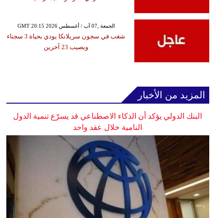
GMT 20:15 2026 الجمعة ,07 آب / أغسطس
شغب في سجون سريلانكا يودي بحياة 3 سجناء
ويصيب 23 آخرين
المزيد من الأخبار
البنك الدولي يؤكد أن الذكاء الاصطناعي قد يسرّع تنمية الدول
النامية خلال عقد واحد