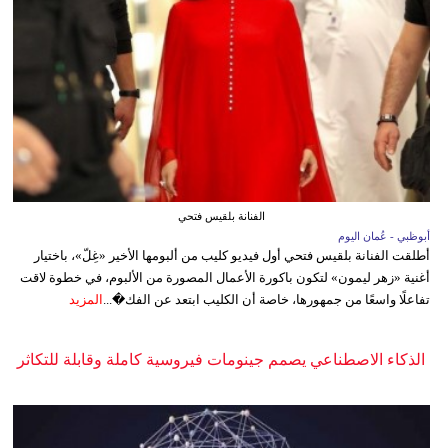
الفنانة بلقيس فتحي
أبوظبي - عُمان اليوم
أطلقت الفنانة بلقيس فتحي أول فيديو كليب من ألبومها الأخير «غِلّ»، باختيار
أغنية «زهر ليمون» لتكون باكورة الأعمال المصورة من الألبوم، في خطوة لاقت
تفاعلًا واسعًا من جمهورها، خاصة أن الكليب ابتعد عن الفك�...
المزيد
الذكاء الاصطناعي يصمم جينومات فيروسية كاملة وقابلة للتكاثر