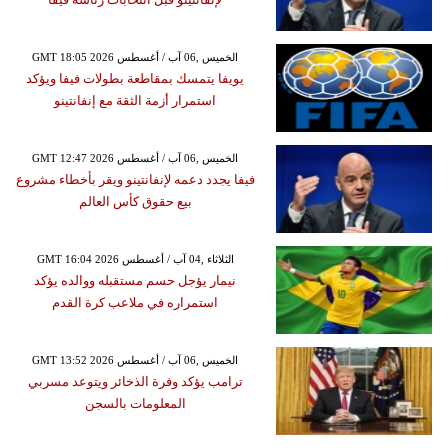
GMT 18:05 2026 الخميس ,06 آب / أغسطس
يويفا يتمسك بمقاطعة بطولات فيفا ويؤكد
استمرار أزمة الثقة مع إنفانتينو
GMT 12:47 2026 الخميس ,06 آب / أغسطس
فيفا يجدد دعمه لإنفانتينو ويقر بأخطاء مشروع
بيع حقوق كأس العالم
GMT 16:04 2026 الثلاثاء ,04 آب / أغسطس
نيمار يؤجل حسم مستقبله ووالده يؤكد
استمراره في ملاعب كرة القدم
GMT 13:52 2026 الخميس ,06 آب / أغسطس
ترامب يؤكد وفرة الذخائر ويتوعد مسربي
المعلومات بالسجن