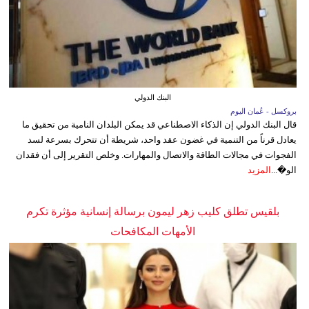
البنك الدولي
بروكسل - عُمان اليوم
قال البنك الدولي إن الذكاء الاصطناعي قد يمكن البلدان النامية من تحقيق ما
يعادل قرناً من التنمية في غضون عقد واحد، شريطة أن تتحرك بسرعة لسد
الفجوات في مجالات الطاقة والاتصال والمهارات. وخلص التقرير إلى أن فقدان
الو�...
المزيد
بلقيس تطلق كليب زهر ليمون برسالة إنسانية مؤثرة تكرم
الأمهات المكافحات