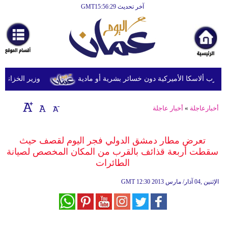
آخر تحديث GMT15:56:29
الرئيسية
أخبارعاجلة
رياضة
ثقافة
وزير الخزانة الأمري
إقتصاد
أخبارعاجلة
»
أخبار عاجلة
فن
وموسيقى
تعرض مطار دمشق الدولي فجر اليوم لقصف حيث
سقطت أربعة قذائف بالقرب من المكان المخصص لصيانة
أزياء
الطائرات
صحة
12:30 2013 الإثنين ,04 آذار/ مارس
GMT
وتغذية
سياحة