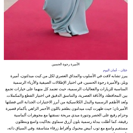
الأميرة رجوة الحسين
عمّان - عُمان اليوم
يبرز تشابه لافت في الأسلوب والمذاق العصري لكل من كيت ميدلتون، أميرة
ويلز، والأميرة رجوة الحسين، في اختيار الإطلالات الصيفية والأزياء الرسمية
المناسبة للزيارات والفعاليات الرسمية، حيث تعتمد كل منهما على خيارات تجمع
بين المحافظة، والأناقة العصرية، والتناسق الدقيق في اختيار القطع والمكملات.
وتُعد الأطقم الرسمية والبدل الكلاسيكية من أبرز الاختيارات الجذابة التي فضلتها
الأميرتان؛ حيث ظهرت كيت ميدلتون بطقم باللون الأحمر الزاهي بأكمام قصيرة
وحزام رفيع على الخصر وتنورة ميدي مريحة نسقتها مع مجوهرات ألماسية
رقيقة، كما أطلت ببدلة رسمية بلون أزرق سماوي بجاكيت واسع وبنطلون
مستقيم واسع مع توب أبيض محبوك وأقراط زرقاء متناسقة. وفي السياق ذاته،