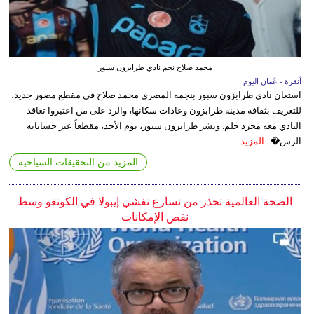
محمد صلاح نجم نادي طرابزون سبور
أنقرة - عُمان اليوم
استعان نادي طرابزون سبور بنجمه المصري محمد صلاح في مقطع مصور جديد،
للتعريف بثقافة مدينة طرابزون وعادات سكانها، والرد على من اعتبروا تعاقد
النادي معه مجرد حلم. ونشر طرابزون سبور، يوم الأحد، مقطعاً عبر حساباته
الرس�...
المزيد
المزيد من التحقيقات السياحية
الصحة العالمية تحذر من تسارع تفشي إيبولا في الكونغو وسط
نقص الإمكانات