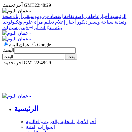
آخر تحديث GMT22:48:29
الرئيسية
أخبارعاجلة
رياضة
ثقافة
إقتصاد
فن وموسيقى
أزياء
صحة
وتغذية
سياحة وسفر
ديكور
أخبار
إعلام
تعليم
مرأة
علوم وتكنولوجيا
بيئة
مدوَّنات
أبراج
فيديو
سيارات
Google
عمان اليوم
البحث
آخر تحديث GMT22:48:29
الرئيسية
أخر الأخبار المحلية والعربية والعالمية
الحوارات الفنية