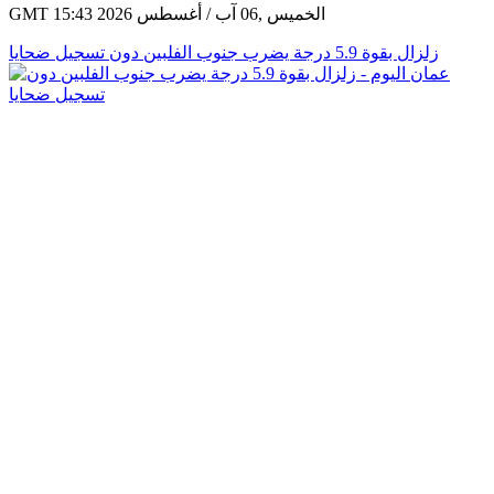
GMT 15:43 2026 الخميس ,06 آب / أغسطس
زلزال بقوة 5.9 درجة يضرب جنوب الفلبين دون تسجيل ضحايا