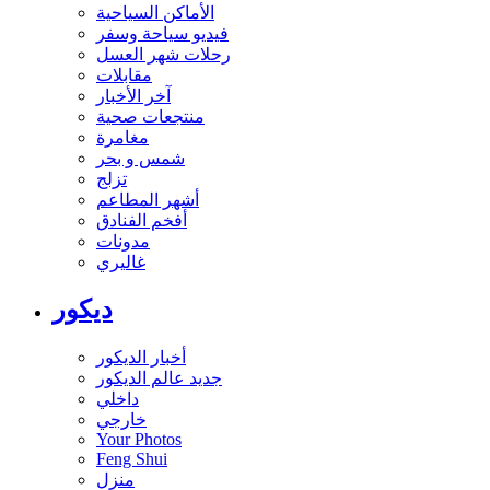
الأماكن السياحية
فيديو سياحة وسفر
رحلات شهر العسل
مقابلات
آخر الأخبار
منتجعات صحية
مغامرة
شمس و بحر
تزلج
أشهر المطاعم
أفخم الفنادق
مدونات
غاليري
ديكور
أخبار الديكور
جديد عالم الديكور
داخلي
خارجي
Your Photos
Feng Shui
منزل