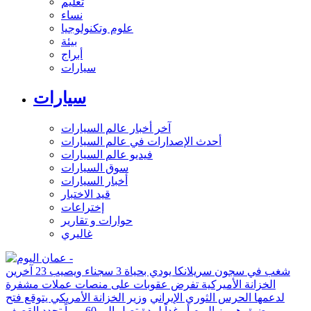
تعليم
نساء
علوم وتكنولوجيا
بيئة
أبراج
سيارات
سيارات
آخر أخبار عالم السيارات
أحدث الإصدارات في عالم السيارات
فيديو عالم السيارات
سوق السيارات
أخبار السيارات
قيد الاختبار
إختراعات
حوارات و تقارير
غاليري
شغب في سجون سريلانكا يودي بحياة 3 سجناء ويصيب 23 آخرين
الخزانة الأميركية تفرض عقوبات على منصات عملات مشفرة
لدعمها الحرس الثوري الإيراني
وزير الخزانة الأمريكي يتوقع فتح
مضيق هرمز اليوم أو غداً لمدة تصل إلى 60 يوماً
تجدد القصف