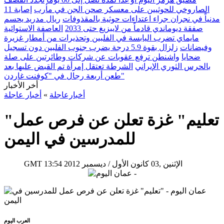
الصاروخي للحوثيين على معسكر صحن الجن في مأرب
إصابة 11
مدنياً في نجران جراء اعتداءات حوثية بالمقذوفات
ريال مدريد يحسم
صفقة ديوماندي قادماً من لايبزيغ حتى 2033
العاصفة الاستوائية
مايماي تضرب اليابسة في الفلبين وتحذيرات من أمطار غزيرة
وفيضانات
زلزال بقوة 5.9 درجة يضرب جنوب الفلبين دون تسجيل
ضحايا
واشنطن ترفع عقوبات عن شركات وطائرتين على صلة
بالحرس الثوري الإيراني
الشرطة تعتقل إمرأة تم القبض عليها بعد
طعن أربعة رجال في "كوفنت غاردن"
أخر الأخبار
أخبارعاجلة
»
أخبار عاجلة
"تعليم" غزة تعلن عن فرص عمل
للمدرسين في اليمن
13:54 2012 الإثنين ,03 كانون الأول / ديسمبر
GMT
العرب اليوم