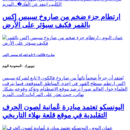
الكليب ابتعد عن الفك�...
المزيد
ارتطام جزء ضخم من صاروخ سبيس إكس
بالقمر فكيف سيؤثر على الأرض
صاروخ فالكون 9 تابع لشركة سبيس إكس
نيويورك - السعودية اليوم
يُعتقد أن جزءاً ضخماً تائهاً من صاروخ فالكون 9 تابع لشركة سبيس
إكس ارتطم بسطح القمر في إحدى المناطق المتوقعة، فيما يترقب
العلماء حول العالم صوراً ترصد موقع الاصطدام وتؤكد وقوعه بشكل
نهائي، حيث تعذر على المركبات الت...
المزيد
اليونسكو تعتمد مبادرة عُمانية لصون الحرف
التقليدية في موقع قلعة بهلاء التاريخي