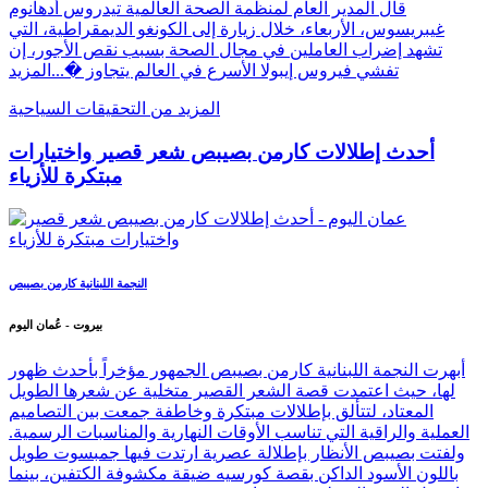
قال المدير العام لمنظمة الصحة العالمية تيدروس أدهانوم
غيبريسوس، الأربعاء، خلال زيارة إلى الكونغو الديمقراطية، التي
تشهد إضراب العاملين في مجال الصحة بسبب نقص الأجور، إن
تفشي فيروس إيبولا الأسرع في العالم يتجاوز �...
المزيد
المزيد من التحقيقات السياحية
أحدث إطلالات كارمن بصيبص شعر قصير واختيارات
مبتكرة للأزياء
النجمة اللبنانية كارمن بصيبص
بيروت - عُمان اليوم
أبهرت النجمة اللبنانية كارمن بصيبص الجمهور مؤخراً بأحدث ظهور
لها، حيث اعتمدت قصة الشعر القصير متخلية عن شعرها الطويل
المعتاد، لتتألق بإطلالات مبتكرة وخاطفة جمعت بين التصاميم
العملية والراقية التي تناسب الأوقات النهارية والمناسبات الرسمية.
ولفتت بصيبص الأنظار بإطلالة عصرية ارتدت فيها جمبسوت طويل
باللون الأسود الداكن بقصة كورسيه ضيقة مكشوفة الكتفين، بينما