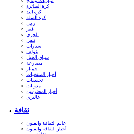
مباريات ونتائج
كرة الطائرة
كرة اليد
كرة السلة
رمي
قفز
الجري
تنس
سيارات
غولف
سباق الخيل
مصارعة
جمباز
أخبار المنتخبات
تحقيقات
مدونات
أخبار المحترفين
غاليري
ثقافة
عالم الثقافة والفنون
أخبار الثقافة والفنون