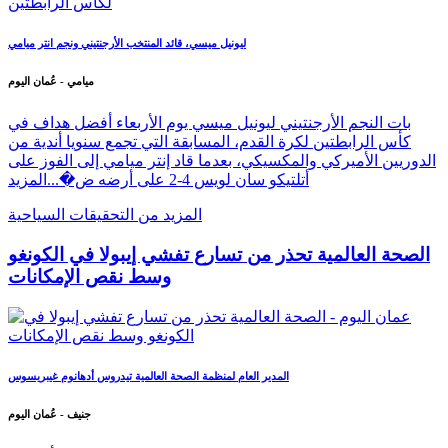
ليونيل ميسي، قائد المنتخب الأرجنتيني ونجم انتر ميامي
ميامي - عُمان اليوم
بات النجم الأرجنتيني ليونيل ميسي يوم الأربعاء أفضل هداف في
كأس الرابطتين لكرة القدم، المسابقة التي تجمع سنويا أندية من
الدوريين الأميركي والمكسيكي، بعدما قاد إنتر ميامي إلى الفوز على
أتلتيكو سان لويس 4-2 على أرضه ض�...
المزيد
المزيد من التحقيقات السياحية
الصحة العالمية تحذر من تسارع تفشي إيبولا في الكونغو
وسط نقص الإمكانات
المدير العام لمنظمة الصحة العالمية تيدروس أدهانوم غيبريسوس
جنيف - عُمان اليوم