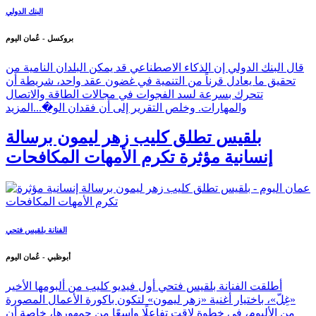
البنك الدولي
بروكسل - عُمان اليوم
قال البنك الدولي إن الذكاء الاصطناعي قد يمكن البلدان النامية من
تحقيق ما يعادل قرناً من التنمية في غضون عقد واحد، شريطة أن
تتحرك بسرعة لسد الفجوات في مجالات الطاقة والاتصال
والمهارات. وخلص التقرير إلى أن فقدان الو�...
المزيد
بلقيس تطلق كليب زهر ليمون برسالة
إنسانية مؤثرة تكرم الأمهات المكافحات
الفنانة بلقيس فتحي
أبوظبي - عُمان اليوم
أطلقت الفنانة بلقيس فتحي أول فيديو كليب من ألبومها الأخير
«غِلّ»، باختيار أغنية «زهر ليمون» لتكون باكورة الأعمال المصورة
من الألبوم، في خطوة لاقت تفاعلًا واسعًا من جمهورها، خاصة أن