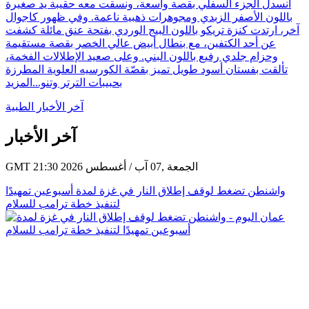
انسدل الجزء السفلي بقصة واسعة، ونسقت معه حقيبة يد صغيرة
باللون الأصفر الزبدي ومجوهرات ذهبية ناعمة. وفي ظهور كاجوال
آخر، ارتدت كنزة تريكو باللون البيج الوردي بفتحة عنق مائلة كشفت
عن أحد الكتفين، مع بنطال أبيض عالي الخصر بقصة مستقيمة
وحزام جلدي رفيع باللون البني. وعلى صعيد الإطلالات الفخمة،
تألقت بفستان أسود طويل تميز بقصّة الكورسيه العلوية المطرزة
بحبيبات الترتر وتنو...
المزيد
آخر الأخبار الطبية
آخر الأخبار
GMT 21:30 2026 الجمعة ,07 آب / أغسطس
واشنطن تضغط لوقف إطلاق النار في غزة لمدة أسبوعين تمهيدًا
لتنفيذ خطة ترامب للسلام