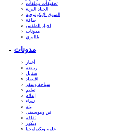
تحقيقات وملفات
الحياة البرية
السوق الإيكولوجية
طاقة
اخبار الطقس
مدونات
غاليري
مدونات
أخبار
رياضة
ستايل
اقتصاد
سياحة وسفر
تعليم
إعلام
نساء
بيئة
فن وموسيقى
ثقافة
ديكور
علوم وتكنولوجيا