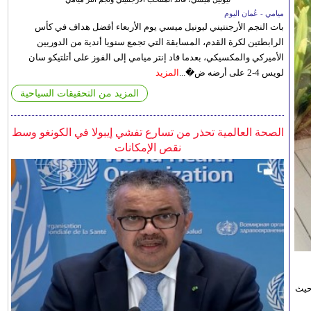
ميامي - عُمان اليوم
بات النجم الأرجنتيني ليونيل ميسي يوم الأربعاء أفضل هداف في كأس
الرابطتين لكرة القدم، المسابقة التي تجمع سنويا أندية من الدوريين
الأميركي والمكسيكي، بعدما قاد إنتر ميامي إلى الفوز على أتلتيكو سان
لويس 4-2 على أرضه ض�...
المزيد
المزيد من التحقيقات السياحية
الصحة العالمية تحذر من تسارع تفشي إيبولا في الكونغو وسط
نقص الإمكانات
حيث