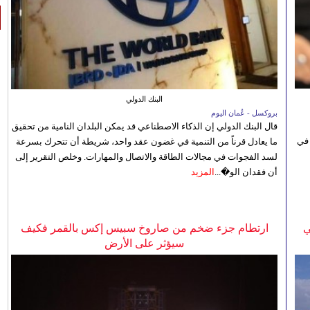
البنك الدولي
بروكسل - عُمان اليوم
قال البنك الدولي إن الذكاء الاصطناعي قد يمكن البلدان النامية من تحقيق
 في
ما يعادل قرناً من التنمية في غضون عقد واحد، شريطة أن تتحرك بسرعة
لسد الفجوات في مجالات الطاقة والاتصال والمهارات. وخلص التقرير إلى
أن فقدان الو�...
المزيد
ي
ارتطام جزء ضخم من صاروخ سبيس إكس بالقمر فكيف
سيؤثر على الأرض