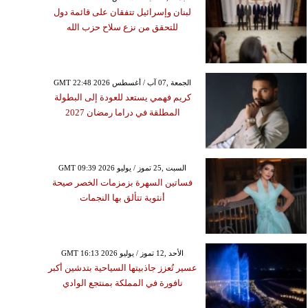
لبنان وإسرائيل تتفقان على قائمة دول
للتحقق من نزع سلاح حزب الله
GMT 22:48 2026 الجمعة ,07 آب / أغسطس
كريم فهمي يستعد للعودة إلى البطولة
المطلقة في دراما رمضان 2027
GMT 09:39 2026 السبت ,25 تموز / يوليو
فساتين السهرة بزمزمات الخصر صيحة
أنثوية تتألق بها النجمات
GMT 16:13 2026 الأحد ,12 تموز / يوليو
عسير تُعزز جاذبيتها السياحية بتدشين أكبر
نافورة في المملكة بمنتجع الوادي