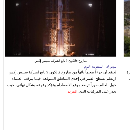
صاروخ فالكون 9 تابع لشركة سبيس إكس
نيويورك - السعودية اليوم
رة
يُعتقد أن جزءاً ضخماً تائهاً من صاروخ فالكون 9 تابع لشركة سبيس إكس
ارتطم بسطح القمر في إحدى المناطق المتوقعة، فيما يترقب العلماء
حول العالم صوراً ترصد موقع الاصطدام وتؤكد وقوعه بشكل نهائي، حيث
تعذر على المركبات الت...
المزيد