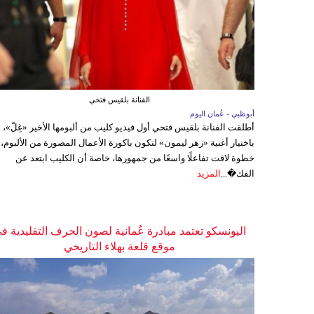
الفنانة بلقيس فتحي
أبوظبي - عُمان اليوم
أطلقت الفنانة بلقيس فتحي أول فيديو كليب من ألبومها الأخير «غِلّ»،
باختيار أغنية «زهر ليمون» لتكون باكورة الأعمال المصورة من الألبوم،
خطوة لاقت تفاعلًا واسعًا من جمهورها، خاصة أن الكليب ابتعد عن
الفك�...
المزيد
اليونسكو تعتمد مبادرة عُمانية لصون الحرف التقليدية ف
موقع قلعة بهلاء التاريخي