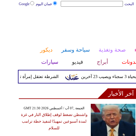
البحث
عمان اليوم
Google
صحة وتغذية
سياحة وسفر
ديكور
دونات
أبراج
فيديو
سيارات
الشرطة تعتقل إمرأة تم القبض عليها بعد
آخر الأخبار
GMT 21:30 2026 الجمعة ,07 آب / أغسطس
واشنطن تضغط لوقف إطلاق النار في غزة
لمدة أسبوعين تمهيدًا لتنفيذ خطة ترامب
للسلام