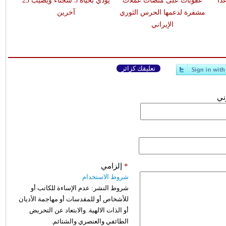
اً
عقوبات على منصات عملات
يودي بحياة 3 سجناء ويصيب 23
مشفرة لدعمها الحرس الثوري
آخرين
الإيراني
تعليقك كزائر
وني
*
إلزامي
شروط الاستخدام
شروط النشر:
عدم الإساءة للكاتب أو
للأشخاص أو للمقدسات أو مهاجمة الأديان
أو الذات الالهية. والابتعاد عن التحريض
الطائفي والعنصري والشتائم.