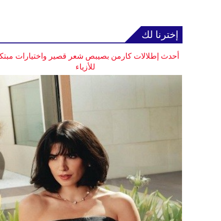
إخترنا لك
أحدث إطلالات كارمن بصيبص شعر قصير واختيارات مبتك
للأزياء