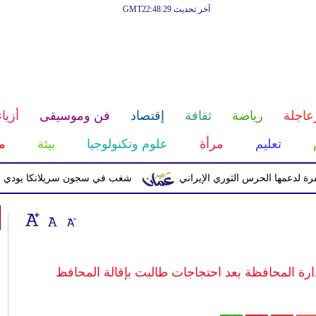
آخر تحديث GMT22:48:29
عاجلة
رياضة
ثقافة
إقتصاد
فن وموسيقى
أزياء
تعليم
مرأة
علوم وتكنولوجيا
بيئة
م
ا الحرس الثوري الإيراني
شغب في سجون سريلانكا يودي بحياة 3 سجناء ويصيب 23 آخرين
ة المحافظة بعد احتجاجات طالبت بإقالة المحافظ