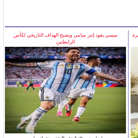
رة
ميسي يقود إنتر ميامي ويصبح الهداف التاريخي لكأس
الرابطتين
ليونيل ميسي، قائد المنتخب الأرجنتيني ونجم انتر ميامي