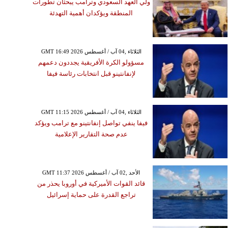
ولي العهد السعودي وترامب يبحثان تطورات
المنطقة ويؤكدان أهمية التهدئة
GMT 16:49 2026 الثلاثاء ,04 آب / أغسطس
مسؤولو الكرة الأفريقية يجددون دعمهم
لإنفانتينو قبل انتخابات رئاسة فيفا
GMT 11:15 2026 الثلاثاء ,04 آب / أغسطس
فيفا ينفي تواصل إنفانتينو مع ترامب ويؤكد
عدم صحة التقارير الإعلامية
GMT 11:37 2026 الأحد ,02 آب / أغسطس
قائد القوات الأميركية في أوروبا يحذر من
تراجع القدرة على حماية إسرائيل