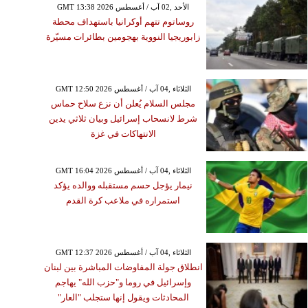
GMT 13:38 2026 الأحد ,02 آب / أغسطس
روساتوم تتهم أوكرانيا باستهداف محطة
زابوريجيا النووية بهجومين بطائرات مسيّرة
GMT 12:50 2026 الثلاثاء ,04 آب / أغسطس
مجلس السلام يُعلن أن نزع سلاح حماس
شرط لانسحاب إسرائيل وبيان ثلاثي يدين
الانتهاكات في غزة
GMT 16:04 2026 الثلاثاء ,04 آب / أغسطس
نيمار يؤجل حسم مستقبله ووالده يؤكد
استمراره في ملاعب كرة القدم
GMT 12:37 2026 الثلاثاء ,04 آب / أغسطس
انطلاق جولة المفاوضات المباشرة بين لبنان
وإسرائيل في روما و"حزب الله" يهاجم
المحادثات ويقول إنها ستجلب "العار"