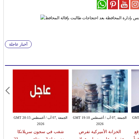
أخبار عاجلة
طس GMT 18:59
الجمعة ,07 آب / أغسطس GMT 19:10
الجمعة ,07 آب / أغسطس GMT 20:15
2026
2026
قع
الخزانة الأميركية تفرض
شغب في سجون سريلانكا