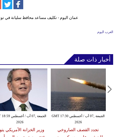
العرب اليوم
أخبار ذات صلة
الخميس ,06 آب / أغسطس GMT 21:59
الجمعة ,07 آب / أغسطس GMT 17:30
الجمعة ,07 آب / أغس
2026
2026
20
مدنياً في نجران جراء
تجدد القصف الصاروخي
وزير الخزانة الأمريكي يتو