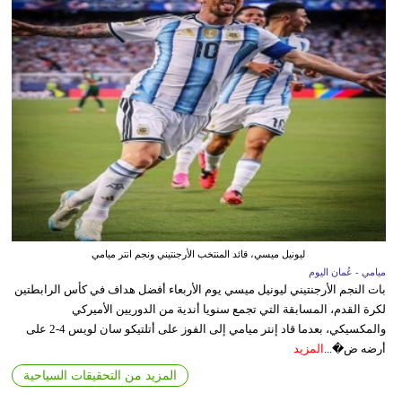
ليونيل ميسي، قائد المنتخب الأرجنتيني ونجم انتر ميامي
ميامي - عُمان اليوم
بات النجم الأرجنتيني ليونيل ميسي يوم الأربعاء أفضل هداف في كأس الرابطتين
لكرة القدم، المسابقة التي تجمع سنويا أندية من الدوريين الأميركي
والمكسيكي، بعدما قاد إنتر ميامي إلى الفوز على أتلتيكو سان لويس 4-2 على
أرضه ض�...
المزيد
المزيد من التحقيقات السياحية