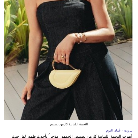
النجمة اللبنانية كارمن بصيبص
بيروت - عُمان اليوم
أبهرت النجمة اللبنانية كارمن بصيبص الجمهور مؤخراً بأحدث ظهور لها، حيث