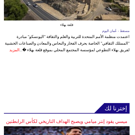
قلعة بهلاء
مسقط - عُمان اليوم
اعتمدت منظمة الأمم المتحدة للتربية والعلم والثقافة "اليونسكو" مبادرة
"الممتلك الثقافي" الخاصة بحرف الفخار والنحاس والمعادن والصناعات الخشبية
لفريق بهلاء التطوعي لمؤسسة المجتمع المحلي بموقع قلعة بهلاء �...
المزيد
إخترنا لك
ميسي يقود إنتر ميامي ويصبح الهداف التاريخي لكأس الرابطتين