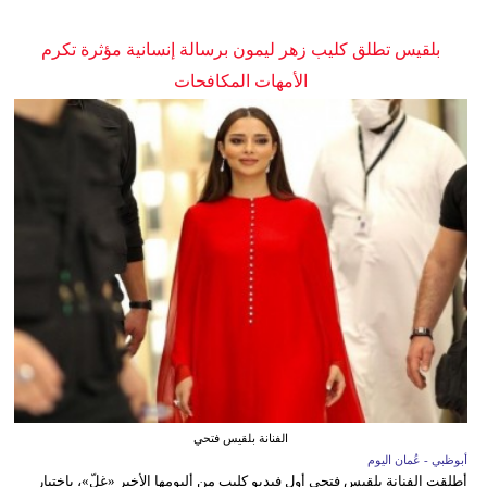
بلقيس تطلق كليب زهر ليمون برسالة إنسانية مؤثرة تكرم
الأمهات المكافحات
الفنانة بلقيس فتحي
أبوظبي - عُمان اليوم
أطلقت الفنانة بلقيس فتحي أول فيديو كليب من ألبومها الأخير «غِلّ»، باختيار