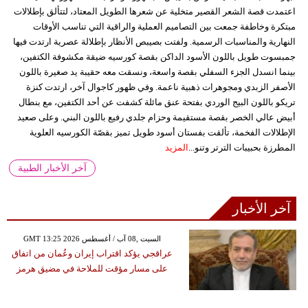
اعتمدت قصة الشعر القصير متخلية عن شعرها الطويل المعتاد، لتتألق بإطلالات
مبتكرة وخاطفة جمعت بين التصاميم العملية والراقية التي تناسب الأوقات
النهارية والمناسبات الرسمية. ولفتت بصيبص الأنظار بإطلالة عصرية ارتدت فيها
جمبسوت طويل باللون الأسود الداكن بقصة كورسيه ضيقة مكشوفة الكتفين،
بينما انسدل الجزء السفلي بقصة واسعة، ونسقت معه حقيبة يد صغيرة باللون
الأصفر الزبدي ومجوهرات ذهبية ناعمة. وفي ظهور كاجوال آخر، ارتدت كنزة
تريكو باللون البيج الوردي بفتحة عنق مائلة كشفت عن أحد الكتفين، مع بنطال
أبيض عالي الخصر بقصة مستقيمة وحزام جلدي رفيع باللون البني. وعلى صعيد
الإطلالات الفخمة، تألقت بفستان أسود طويل تميز بقصّة الكورسيه العلوية
المطرزة بحبيبات الترتر وتنو...
المزيد
آخر الأخبار الطبية
آخر الأخبار
GMT 13:25 2026 السبت ,08 آب / أغسطس
عراقجي يؤكد اقتراب إيران وعُمان من اتفاق
على مسار مؤقت للملاحة في مضيق هرمز