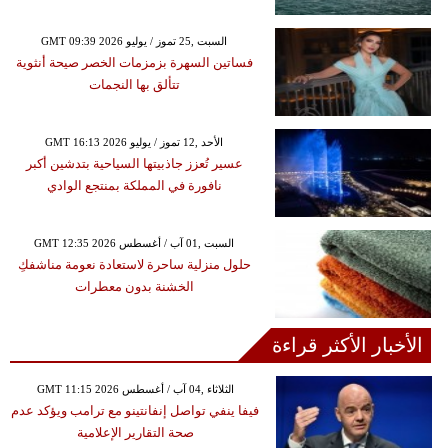
GMT 09:39 2026 السبت ,25 تموز / يوليو
فساتين السهرة بزمزمات الخصر صيحة أنثوية
تتألق بها النجمات
GMT 16:13 2026 الأحد ,12 تموز / يوليو
عسير تُعزز جاذبيتها السياحية بتدشين أكبر
نافورة في المملكة بمنتجع الوادي
GMT 12:35 2026 السبت ,01 آب / أغسطس
حلول منزلية ساحرة لاستعادة نعومة مناشفكِ
الخشنة بدون معطرات
الأخبار الأكثر قراءة
GMT 11:15 2026 الثلاثاء ,04 آب / أغسطس
فيفا ينفي تواصل إنفانتينو مع ترامب ويؤكد عدم
صحة التقارير الإعلامية