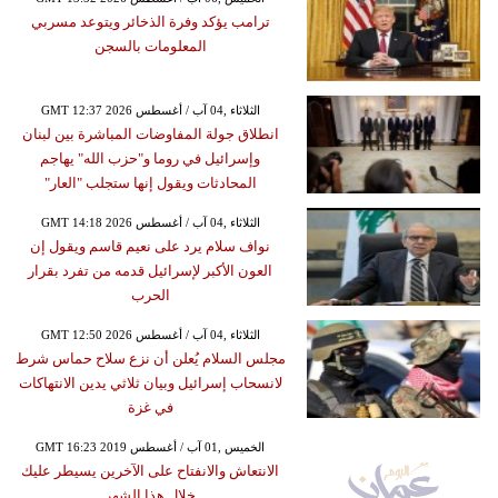
ترامب يؤكد وفرة الذخائر ويتوعد مسربي
المعلومات بالسجن
GMT 12:37 2026 الثلاثاء ,04 آب / أغسطس
انطلاق جولة المفاوضات المباشرة بين لبنان
وإسرائيل في روما و"حزب الله" يهاجم
المحادثات ويقول إنها ستجلب "العار"
GMT 14:18 2026 الثلاثاء ,04 آب / أغسطس
نواف سلام يرد على نعيم قاسم ويقول إن
العون الأكبر لإسرائيل قدمه من تفرد بقرار
الحرب
GMT 12:50 2026 الثلاثاء ,04 آب / أغسطس
مجلس السلام يُعلن أن نزع سلاح حماس شرط
لانسحاب إسرائيل وبيان ثلاثي يدين الانتهاكات
في غزة
GMT 16:23 2019 الخميس ,01 آب / أغسطس
الانتعاش والانفتاح على الآخرين يسيطر عليك
خلال هذا الشهر