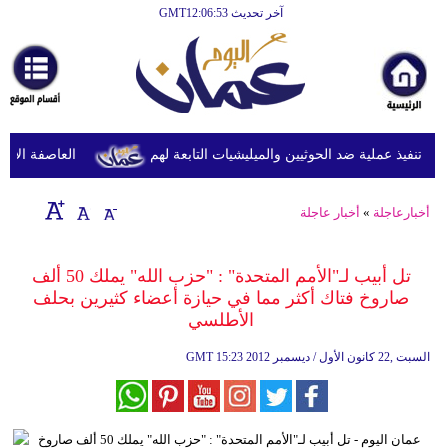
آخر تحديث GMT12:06:53
الرئيسية
أخبارعاجلة
رياضة
ثقافة
تنفيذ عملية ضد الحوثيين والميليشيات التابعة لهم
العاصفة الاستوائ
إقتصاد
أخبارعاجلة
»
أخبار عاجلة
فن
وموسيقى
تل أبيب لـ"الأمم المتحدة" : "حزب الله" يملك 50 ألف
صاروخ فتاك أكثر مما في حيازة أعضاء كثيرين بحلف
أزياء
الأطلسي
صحة
15:23 2012 السبت ,22 كانون الأول / ديسمبر
GMT
وتغذية
سياحة