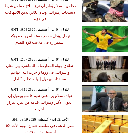
مجلس السلام يُعلن أن نزع سلاح حماس شرط
لانسحاب إسرائيل وبيان ثلاثي يدين الانتهاكات
في غزة
GMT 16:04 2026 الثلاثاء ,04 آب / أغسطس
نيمار يؤجل حسم مستقبله ووالده يؤكد
استمراره في ملاعب كرة القدم
GMT 12:37 2026 الثلاثاء ,04 آب / أغسطس
انطلاق جولة المفاوضات المباشرة بين لبنان
وإسرائيل في روما و"حزب الله" يهاجم
المحادثات ويقول إنها ستجلب "العار"
GMT 14:18 2026 الثلاثاء ,04 آب / أغسطس
نواف سلام يرد على نعيم قاسم ويقول إن
العون الأكبر لإسرائيل قدمه من تفرد بقرار
الحرب
GMT 09:59 2026 الأحد ,02 آب / أغسطس
سعر الذهب في سلطنة عمان اليوم الأحد 02
أغسطس/ آب 2026