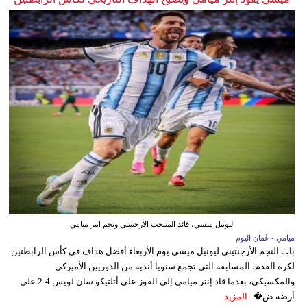
ليونيل ميسي، قائد المنتخب الأرجنتيني ونجم انتر ميامي
ميامي - عُمان اليوم
بات النجم الأرجنتيني ليونيل ميسي يوم الأربعاء أفضل هداف في كأس الرابطتين
لكرة القدم، المسابقة التي تجمع سنويا أندية من الدوريين الأميركي
والمكسيكي، بعدما قاد إنتر ميامي إلى الفوز على أتلتيكو سان لويس 4-2 على
أرضه ض�...
المزيد