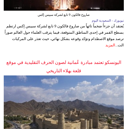
صاروخ فالكون 9 تابع لشركة سبيس إكس
نيويورك - السعودية اليوم
يُعتقد أن جزءاً ضخماً تائهاً من صاروخ فالكون 9 تابع لشركة سبيس إكس ارتطم
بسطح القمر في إحدى المناطق المتوقعة، فيما يترقب العلماء حول العالم صوراً
ترصد موقع الاصطدام وتؤكد وقوعه بشكل نهائي، حيث تعذر على المركبات
الت...
المزيد
اليونسكو تعتمد مبادرة عُمانية لصون الحرف التقليدية في موقع
قلعة بهلاء التاريخي