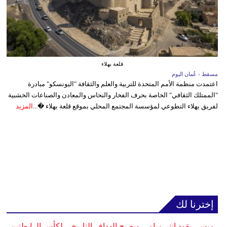
قلعة بهلاء
مسقط - عُمان اليوم
اعتمدت منظمة الأمم المتحدة للتربية والعلم والثقافة "اليونسكو" مبادرة
"الممتلك الثقافي" الخاصة بحرف الفخار والنحاس والمعادن والصناعات الخشبية
لفريق بهلاء التطوعي لمؤسسة المجتمع المحلي بموقع قلعة بهلاء �...
المزيد
إخترنا لك
ميسي يقود إنتر ميامي ويصبح الهداف التاريخي لكأس الرابطتين