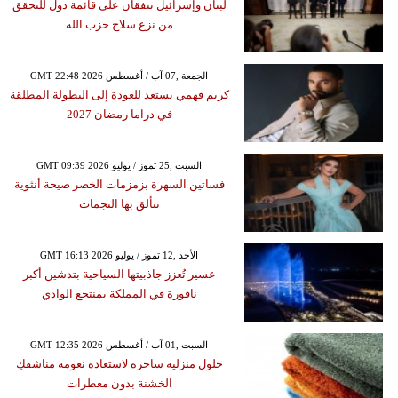
لبنان وإسرائيل تتفقان على قائمة دول للتحقق
من نزع سلاح حزب الله
GMT 22:48 2026 الجمعة ,07 آب / أغسطس
كريم فهمي يستعد للعودة إلى البطولة المطلقة
في دراما رمضان 2027
GMT 09:39 2026 السبت ,25 تموز / يوليو
فساتين السهرة بزمزمات الخصر صيحة أنثوية
تتألق بها النجمات
GMT 16:13 2026 الأحد ,12 تموز / يوليو
عسير تُعزز جاذبيتها السياحية بتدشين أكبر
نافورة في المملكة بمنتجع الوادي
GMT 12:35 2026 السبت ,01 آب / أغسطس
حلول منزلية ساحرة لاستعادة نعومة مناشفكِ
الخشنة بدون معطرات