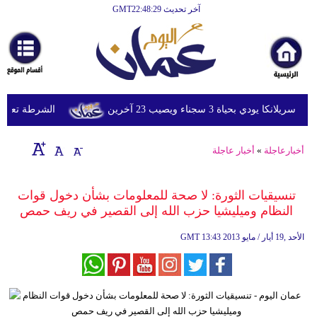
آخر تحديث GMT22:48:29
الرئيسية
أخبارعاجلة
رياضة
ثقافة
ي بحياة 3 سجناء ويصيب 23 آخرين
الشرطة تعتقل إمر
إقتصاد
أخبارعاجلة
»
أخبار عاجلة
فن
وموسيقى
تنسيقيات الثورة: لا صحة للمعلومات بشأن دخول قوات
النظام وميليشيا حزب الله إلى القصير في ريف حمص‏
أزياء
13:43 2013 الأحد ,19 أيار / مايو
GMT
صحة
وتغذية
سياحة