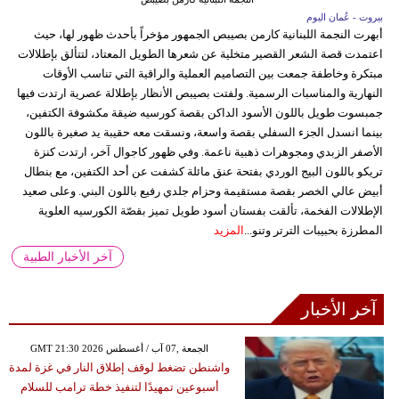
بيروت - عُمان اليوم
أبهرت النجمة اللبنانية كارمن بصيبص الجمهور مؤخراً بأحدث ظهور لها، حيث
اعتمدت قصة الشعر القصير متخلية عن شعرها الطويل المعتاد، لتتألق بإطلالات
مبتكرة وخاطفة جمعت بين التصاميم العملية والراقية التي تناسب الأوقات
النهارية والمناسبات الرسمية. ولفتت بصيبص الأنظار بإطلالة عصرية ارتدت فيها
جمبسوت طويل باللون الأسود الداكن بقصة كورسيه ضيقة مكشوفة الكتفين،
بينما انسدل الجزء السفلي بقصة واسعة، ونسقت معه حقيبة يد صغيرة باللون
الأصفر الزبدي ومجوهرات ذهبية ناعمة. وفي ظهور كاجوال آخر، ارتدت كنزة
تريكو باللون البيج الوردي بفتحة عنق مائلة كشفت عن أحد الكتفين، مع بنطال
أبيض عالي الخصر بقصة مستقيمة وحزام جلدي رفيع باللون البني. وعلى صعيد
الإطلالات الفخمة، تألقت بفستان أسود طويل تميز بقصّة الكورسيه العلوية
المطرزة بحبيبات الترتر وتنو...
المزيد
آخر الأخبار الطبية
آخر الأخبار
GMT 21:30 2026 الجمعة ,07 آب / أغسطس
واشنطن تضغط لوقف إطلاق النار في غزة لمدة
أسبوعين تمهيدًا لتنفيذ خطة ترامب للسلام