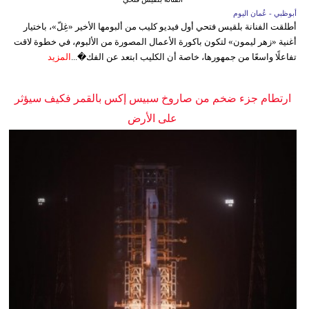
أبوظبي - عُمان اليوم
أطلقت الفنانة بلقيس فتحي أول فيديو كليب من ألبومها الأخير «غِلّ»، باختيار
أغنية «زهر ليمون» لتكون باكورة الأعمال المصورة من الألبوم، في خطوة لاقت
تفاعلًا واسعًا من جمهورها، خاصة أن الكليب ابتعد عن الفك�...
المزيد
ارتطام جزء ضخم من صاروخ سبيس إكس بالقمر فكيف سيؤثر
على الأرض