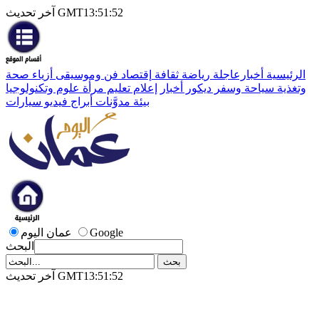
آخر تحديث GMT13:51:52
الرئيسية
أخبارعاجلة
رياضة
ثقافة
إقتصاد
فن وموسيقى
أزياء
صحة
وتغذية
سياحة وسفر
ديكور
أخبار
إعلام
تعليم
مرأة
علوم وتكنولوجيا
بيئة
مدوَّنات
أبراج
فيديو
سيارات
Google
عمان اليوم
البحث
آخر تحديث GMT13:51:52