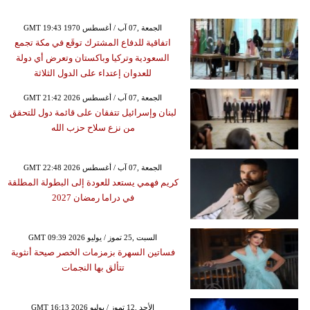
GMT 19:43 1970 الجمعة ,07 آب / أغسطس
اتفاقية للدفاع المشترك توقَع في مكة تجمع
السعودية وتركيا وباكستان وتعرض أي دولة
للعدوان إعتداء على الدول الثلاثة
GMT 21:42 2026 الجمعة ,07 آب / أغسطس
لبنان وإسرائيل تتفقان على قائمة دول للتحقق
من نزع سلاح حزب الله
GMT 22:48 2026 الجمعة ,07 آب / أغسطس
كريم فهمي يستعد للعودة إلى البطولة المطلقة
في دراما رمضان 2027
GMT 09:39 2026 السبت ,25 تموز / يوليو
فساتين السهرة بزمزمات الخصر صيحة أنثوية
تتألق بها النجمات
GMT 16:13 2026 الأحد ,12 تموز / يوليو