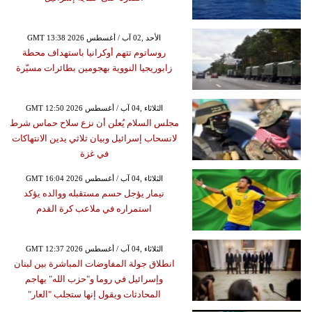
GMT 13:38 2026 الأحد ,02 آب / أغسطس
روساتوم تتهم أوكرانيا باستهداف محطة
زابوريجيا النووية بهجومين بطائرات مسيّرة
GMT 12:50 2026 الثلاثاء ,04 آب / أغسطس
مجلس السلام يُعلن أن نزع سلاح حماس شرط
لانسحاب إسرائيل وبيان ثلاثي يدين الانتهاكات
في غزة
GMT 16:04 2026 الثلاثاء ,04 آب / أغسطس
نيمار يؤجل حسم مستقبله ووالده يؤكد
استمراره في ملاعب كرة القدم
GMT 12:37 2026 الثلاثاء ,04 آب / أغسطس
انطلاق جولة المفاوضات المباشرة بين لبنان
وإسرائيل في روما و"حزب الله" يهاجم
المحادثات ويقول إنها ستجلب "العار"