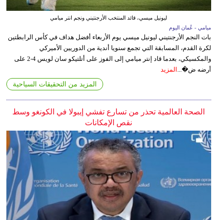
ليونيل ميسي، قائد المنتخب الأرجنتيني ونجم انتر ميامي
ميامي - عُمان اليوم
بات النجم الأرجنتيني ليونيل ميسي يوم الأربعاء أفضل هداف في كأس الرابطتين
لكرة القدم، المسابقة التي تجمع سنويا أندية من الدوريين الأميركي
والمكسيكي، بعدما قاد إنتر ميامي إلى الفوز على أتلتيكو سان لويس 4-2 على
أرضه ض�...
المزيد
المزيد من التحقيقات السياحية
الصحة العالمية تحذر من تسارع تفشي إيبولا في الكونغو وسط
نقص الإمكانات