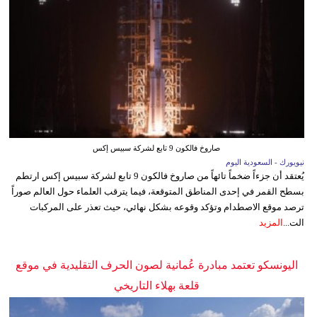
صاروخ فالكون 9 تابع لشركة سبيس إكس
نيويورك - السعودية اليوم
يُعتقد أن جزءاً ضخماً تائهاً من صاروخ فالكون 9 تابع لشركة سبيس إكس ارتطم
بسطح القمر في إحدى المناطق المتوقعة، فيما يترقب العلماء حول العالم صوراً
ترصد موقع الاصطدام وتؤكد وقوعه بشكل نهائي، حيث تعذر على المركبات
الت...
المزيد
اليونسكو تعتمد مبادرة عُمانية لصون الحرف التقليدية في موقع
قلعة بهلاء التاريخي