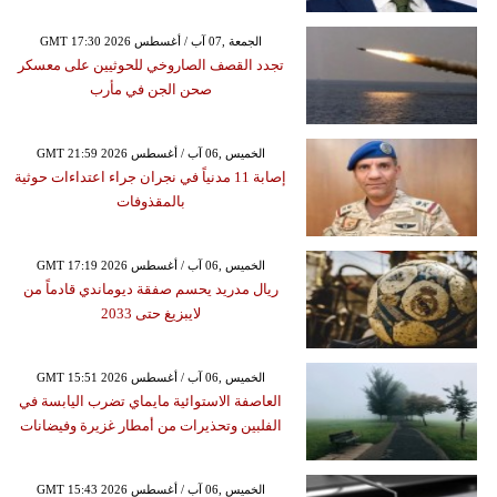
GMT 17:30 2026 الجمعة ,07 آب / أغسطس
تجدد القصف الصاروخي للحوثيين على معسكر
صحن الجن في مأرب
GMT 21:59 2026 الخميس ,06 آب / أغسطس
إصابة 11 مدنياً في نجران جراء اعتداءات حوثية
بالمقذوفات
GMT 17:19 2026 الخميس ,06 آب / أغسطس
ريال مدريد يحسم صفقة ديوماندي قادماً من
لايبزيغ حتى 2033
GMT 15:51 2026 الخميس ,06 آب / أغسطس
العاصفة الاستوائية مايماي تضرب اليابسة في
الفلبين وتحذيرات من أمطار غزيرة وفيضانات
GMT 15:43 2026 الخميس ,06 آب / أغسطس