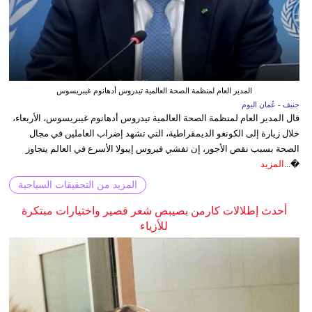
المدير العام لمنظمة الصحة العالمية تيدروس أدهانوم غيبريسوس
جنيف - عُمان اليوم
قال المدير العام لمنظمة الصحة العالمية تيدروس أدهانوم غيبريسوس، الأربعاء،
خلال زيارة إلى الكونغو الديمقراطية، التي تشهد إضراب العاملين في مجال
الصحة بسبب نقص الأجور، إن تفشي فيروس إيبولا الأسرع في العالم يتجاوز
�...
المزيد
المزيد من التحقيقات السياحية
أحدث إطلالات كارمن بصيبص شعر قصير واختيارات مبتكرة
للأزياء