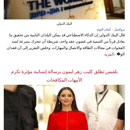
البنك الدولي
بروكسل - عُمان اليوم
قال البنك الدولي إن الذكاء الاصطناعي قد يمكن البلدان النامية من تحقيق ما
يعادل قرناً من التنمية في غضون عقد واحد، شريطة أن تتحرك بسرعة لسد
الفجوات في مجالات الطاقة والاتصال والمهارات. وخلص التقرير إلى أن فقدان
الو�...
المزيد
بلقيس تطلق كليب زهر ليمون برسالة إنسانية مؤثرة تكرم
الأمهات المكافحات