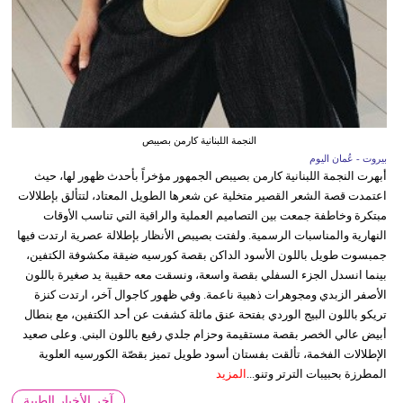
النجمة اللبنانية كارمن بصيبص
بيروت - عُمان اليوم
أبهرت النجمة اللبنانية كارمن بصيبص الجمهور مؤخراً بأحدث ظهور لها، حيث
اعتمدت قصة الشعر القصير متخلية عن شعرها الطويل المعتاد، لتتألق بإطلالات
مبتكرة وخاطفة جمعت بين التصاميم العملية والراقية التي تناسب الأوقات
النهارية والمناسبات الرسمية. ولفتت بصيبص الأنظار بإطلالة عصرية ارتدت فيها
جمبسوت طويل باللون الأسود الداكن بقصة كورسيه ضيقة مكشوفة الكتفين،
بينما انسدل الجزء السفلي بقصة واسعة، ونسقت معه حقيبة يد صغيرة باللون
الأصفر الزبدي ومجوهرات ذهبية ناعمة. وفي ظهور كاجوال آخر، ارتدت كنزة
تريكو باللون البيج الوردي بفتحة عنق مائلة كشفت عن أحد الكتفين، مع بنطال
أبيض عالي الخصر بقصة مستقيمة وحزام جلدي رفيع باللون البني. وعلى صعيد
الإطلالات الفخمة، تألقت بفستان أسود طويل تميز بقصّة الكورسيه العلوية
المطرزة بحبيبات الترتر وتنو...
المزيد
آخر الأخبار الطبية