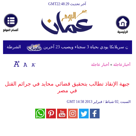
آخر تحديث GMT22:48:29
الرئيسية
أخبارعاجلة
رياضة
ثقافة
ودي بحياة 3 سجناء ويصيب 23 آخرين
الشرطة تعتقل إم
إقتصاد
أخبارعاجلة
»
أخبار عاجلة
فن
وموسيقى
جبهة الإنقاذ تطالب بتحقيق قضائي محايد في جرائم القتل
في مصر
أزياء
14:58 2013 السبت ,02 شباط / فبراير
GMT
صحة
وتغذية
سياحة