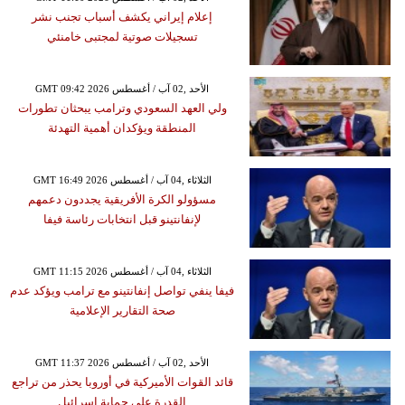
إعلام إيراني يكشف أسباب تجنب نشر
تسجيلات صوتية لمجتبى خامنئي
GMT 09:42 2026 الأحد ,02 آب / أغسطس
ولي العهد السعودي وترامب يبحثان تطورات
المنطقة ويؤكدان أهمية التهدئة
GMT 16:49 2026 الثلاثاء ,04 آب / أغسطس
مسؤولو الكرة الأفريقية يجددون دعمهم
لإنفانتينو قبل انتخابات رئاسة فيفا
GMT 11:15 2026 الثلاثاء ,04 آب / أغسطس
فيفا ينفي تواصل إنفانتينو مع ترامب ويؤكد عدم
صحة التقارير الإعلامية
GMT 11:37 2026 الأحد ,02 آب / أغسطس
قائد القوات الأميركية في أوروبا يحذر من تراجع
القدرة على حماية إسرائيل