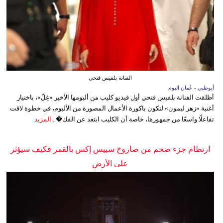
الفنانة بلقيس فتحي
أبوظبي - عُمان اليوم
أطلقت الفنانة بلقيس فتحي أول فيديو كليب من ألبومها الأخير «غِلّ»، باختيار
أغنية «زهر ليمون» لتكون باكورة الأعمال المصورة من الألبوم، في خطوة لاقت
تفاعلًا واسعًا من جمهورها، خاصة أن الكليب ابتعد عن الفك�...
المزيد
ارتطام جزء ضخم من صاروخ سبيس إكس بالقمر فكيف سيؤثر
على الأرض