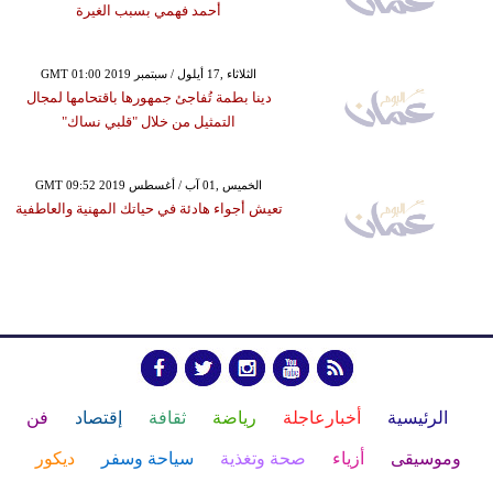
أحمد فهمي بسبب الغيرة
GMT 01:00 2019 الثلاثاء ,17 أيلول / سبتمبر
دينا بطمة تُفاجئ جمهورها باقتحامها لمجال
التمثيل من خلال "قلبي نساك"
GMT 09:52 2019 الخميس ,01 آب / أغسطس
تعيش أجواء هادئة في حياتك المهنية والعاطفية
الرئيسية
أخبارعاجلة
رياضة
ثقافة
إقتصاد
فن
وموسيقى
أزياء
صحة وتغذية
سياحة وسفر
ديكور