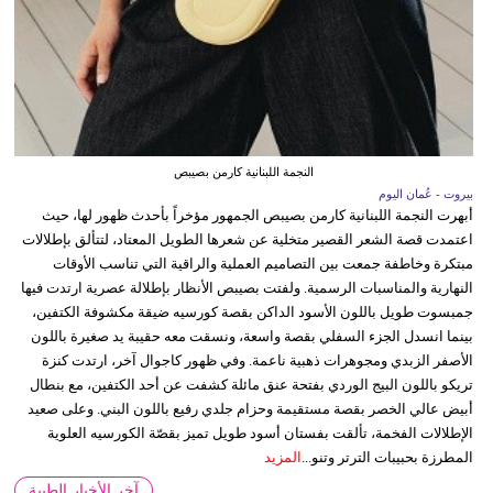
النجمة اللبنانية كارمن بصيبص
بيروت - عُمان اليوم
أبهرت النجمة اللبنانية كارمن بصيبص الجمهور مؤخراً بأحدث ظهور لها، حيث
اعتمدت قصة الشعر القصير متخلية عن شعرها الطويل المعتاد، لتتألق بإطلالات
مبتكرة وخاطفة جمعت بين التصاميم العملية والراقية التي تناسب الأوقات
النهارية والمناسبات الرسمية. ولفتت بصيبص الأنظار بإطلالة عصرية ارتدت فيها
جمبسوت طويل باللون الأسود الداكن بقصة كورسيه ضيقة مكشوفة الكتفين،
بينما انسدل الجزء السفلي بقصة واسعة، ونسقت معه حقيبة يد صغيرة باللون
الأصفر الزبدي ومجوهرات ذهبية ناعمة. وفي ظهور كاجوال آخر، ارتدت كنزة
تريكو باللون البيج الوردي بفتحة عنق مائلة كشفت عن أحد الكتفين، مع بنطال
أبيض عالي الخصر بقصة مستقيمة وحزام جلدي رفيع باللون البني. وعلى صعيد
الإطلالات الفخمة، تألقت بفستان أسود طويل تميز بقصّة الكورسيه العلوية
المطرزة بحبيبات الترتر وتنو...
المزيد
آخر الأخبار الطبية