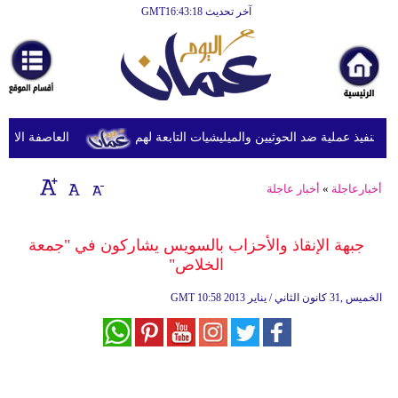
آخر تحديث GMT16:43:18
الرئيسية
أخبارعاجلة
رياضة
ثقافة
نفيذ عملية ضد الحوثيين والميليشيات التابعة لهم
العاصفة الاستوائ
إقتصاد
أخبارعاجلة
»
أخبار عاجلة
فن
وموسيقى
جبهة الإنقاذ والأحزاب بالسويس يشاركون في "جمعة
الخلاص"
أزياء
10:58 2013 الخميس ,31 كانون الثاني / يناير
GMT
صحة
وتغذية
سياحة