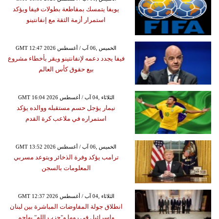
يويفا يتمسك بمقاطعة بطولات فيفا ويؤكد
استمرار أزمة الثقة مع إنفانتينو
GMT 12:47 2026 الخميس ,06 آب / أغسطس
فيفا يجدد دعمه لإنفانتينو ويقر بأخطاء مشروع
بيع حقوق كأس العالم
GMT 16:04 2026 الثلاثاء ,04 آب / أغسطس
نيمار يؤجل حسم مستقبله ووالده يؤكد
استمراره في ملاعب كرة القدم
GMT 13:52 2026 الخميس ,06 آب / أغسطس
ترامب يؤكد وفرة الذخائر ويتوعد مسربي
المعلومات بالسجن
GMT 12:37 2026 الثلاثاء ,04 آب / أغسطس
انطلاق جولة المفاوضات المباشرة بين لبنان
وإسرائيل في روما و"حزب الله" يهاجم