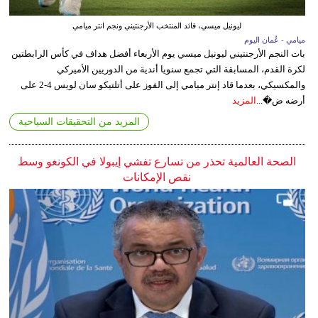
ليونيل ميسي، قائد المنتخب الأرجنتيني ونجم انتر ميامي
ميامي - عُمان اليوم
بات النجم الأرجنتيني ليونيل ميسي يوم الأربعاء أفضل هداف في كأس الرابطتين
لكرة القدم، المسابقة التي تجمع سنويا أندية من الدوريين الأميركي
والمكسيكي، بعدما قاد إنتر ميامي إلى الفوز على أتلتيكو سان لويس 4-2 على
أرضه ض�...
المزيد
المزيد من التحقيقات السياحية
الصحة العالمية تحذر من تسارع تفشي إيبولا في الكونغو وسط
نقص الإمكانات