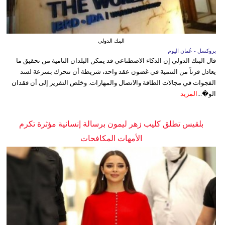
البنك الدولي
بروكسل - عُمان اليوم
قال البنك الدولي إن الذكاء الاصطناعي قد يمكن البلدان النامية من تحقيق ما
يعادل قرناً من التنمية في غضون عقد واحد، شريطة أن تتحرك بسرعة لسد
الفجوات في مجالات الطاقة والاتصال والمهارات. وخلص التقرير إلى أن فقدان
الو�...
المزيد
بلقيس تطلق كليب زهر ليمون برسالة إنسانية مؤثرة تكرم
الأمهات المكافحات