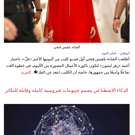
الفنانة بلقيس فتحي
أبوظبي - عُمان اليوم
أطلقت الفنانة بلقيس فتحي أول فيديو كليب من ألبومها الأخير «غِلّ»، باختيار
أغنية «زهر ليمون» لتكون باكورة الأعمال المصورة من الألبوم، في خطوة لاقت
تفاعلًا واسعًا من جمهورها، خاصة أن الكليب ابتعد عن الفك�...
المزيد
الذكاء الاصطناعي يصمم جينومات فيروسية كاملة وقابلة للتكاثر