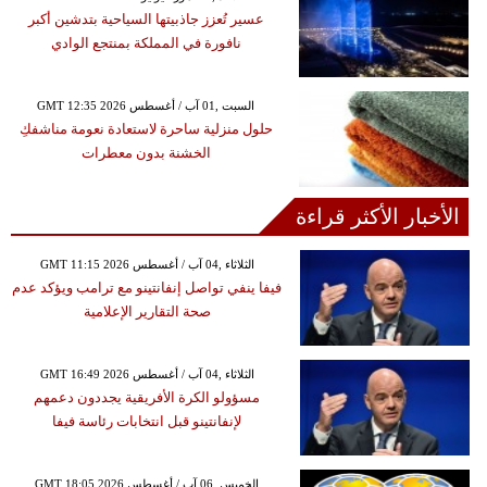
عسير تُعزز جاذبيتها السياحية بتدشين أكبر
نافورة في المملكة بمنتجع الوادي
GMT 12:35 2026 السبت ,01 آب / أغسطس
حلول منزلية ساحرة لاستعادة نعومة مناشفكِ
الخشنة بدون معطرات
الأخبار الأكثر قراءة
GMT 11:15 2026 الثلاثاء ,04 آب / أغسطس
فيفا ينفي تواصل إنفانتينو مع ترامب ويؤكد عدم
صحة التقارير الإعلامية
GMT 16:49 2026 الثلاثاء ,04 آب / أغسطس
مسؤولو الكرة الأفريقية يجددون دعمهم
لإنفانتينو قبل انتخابات رئاسة فيفا
GMT 18:05 2026 الخميس ,06 آب / أغسطس