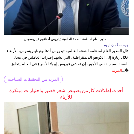
المدير العام لمنظمة الصحة العالمية تيدروس أدهانوم غيبريسوس
جنيف - عُمان اليوم
قال المدير العام لمنظمة الصحة العالمية تيدروس أدهانوم غيبريسوس، الأربعاء،
خلال زيارة إلى الكونغو الديمقراطية، التي تشهد إضراب العاملين في مجال
الصحة بسبب نقص الأجور، إن تفشي فيروس إيبولا الأسرع في العالم يتجاوز
�...
المزيد
المزيد من التحقيقات السياحية
أحدث إطلالات كارمن بصيبص شعر قصير واختيارات مبتكرة
للأزياء