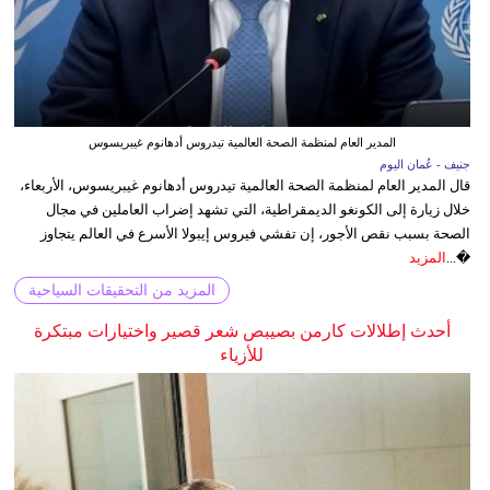
المدير العام لمنظمة الصحة العالمية تيدروس أدهانوم غيبريسوس
جنيف - عُمان اليوم
قال المدير العام لمنظمة الصحة العالمية تيدروس أدهانوم غيبريسوس، الأربعاء،
خلال زيارة إلى الكونغو الديمقراطية، التي تشهد إضراب العاملين في مجال
الصحة بسبب نقص الأجور، إن تفشي فيروس إيبولا الأسرع في العالم يتجاوز
�...
المزيد
المزيد من التحقيقات السياحية
أحدث إطلالات كارمن بصيبص شعر قصير واختيارات مبتكرة
للأزياء