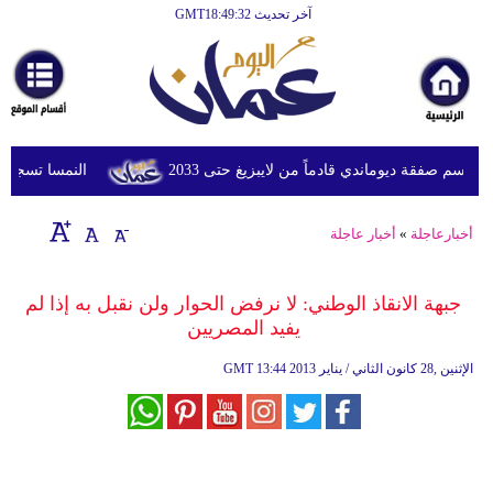
آخر تحديث GMT18:49:32
الرئيسية
أخبارعاجلة
رياضة
ثقافة
م صفقة ديوماندي قادماً من لايبزيغ حتى 2033
النمسا تسجل أعلى درجة
إقتصاد
أخبارعاجلة
»
أخبار عاجلة
فن
وموسيقى
جبهة الانقاذ الوطني: لا نرفض الحوار ولن نقبل به إذا لم
يفيد المصريين
أزياء
13:44 2013 الإثنين ,28 كانون الثاني / يناير
GMT
صحة
وتغذية
سياحة