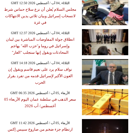
GMT 12:50 2026 الثلاثاء ,04 آب / أغسطس
مجلس السلام يُعلن أن نزع سلاح حماس شرط
لانسحاب إسرائيل وبيان ثلاثي يدين الانتهاكات
في غزة
GMT 12:37 2026 الثلاثاء ,04 آب / أغسطس
انطلاق جولة المفاوضات المباشرة بين لبنان
وإسرائيل في روما و"حزب الله" يهاجم
المحادثات ويقول إنها ستجلب "العار"
GMT 14:18 2026 الثلاثاء ,04 آب / أغسطس
نواف سلام يرد على نعيم قاسم ويقول إن
العون الأكبر لإسرائيل قدمه من تفرد بقرار
الحرب
GMT 06:35 2026 الأربعاء ,05 آب / أغسطس
سعر الذهب في سلطنة عمان اليوم الأربعاء 05
أغسطس/ آب 2026
GMT 11:42 2026 الأربعاء ,05 آب / أغسطس
ارتطام جزء ضخم من صاروخ سبيس إكس