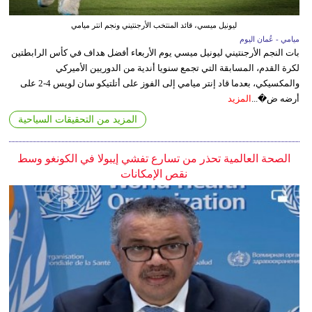
ليونيل ميسي، قائد المنتخب الأرجنتيني ونجم انتر ميامي
ميامي - عُمان اليوم
بات النجم الأرجنتيني ليونيل ميسي يوم الأربعاء أفضل هداف في كأس الرابطتين
لكرة القدم، المسابقة التي تجمع سنويا أندية من الدوريين الأميركي
والمكسيكي، بعدما قاد إنتر ميامي إلى الفوز على أتلتيكو سان لويس 4-2 على
أرضه ض�...
المزيد
المزيد من التحقيقات السياحية
الصحة العالمية تحذر من تسارع تفشي إيبولا في الكونغو وسط
نقص الإمكانات