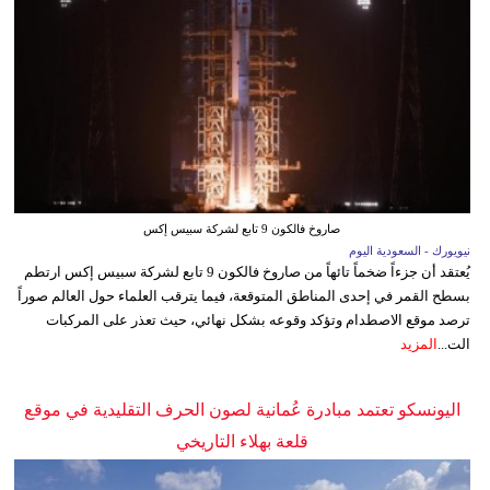
صاروخ فالكون 9 تابع لشركة سبيس إكس
نيويورك - السعودية اليوم
يُعتقد أن جزءاً ضخماً تائهاً من صاروخ فالكون 9 تابع لشركة سبيس إكس ارتطم
بسطح القمر في إحدى المناطق المتوقعة، فيما يترقب العلماء حول العالم صوراً
ترصد موقع الاصطدام وتؤكد وقوعه بشكل نهائي، حيث تعذر على المركبات
الت...
المزيد
اليونسكو تعتمد مبادرة عُمانية لصون الحرف التقليدية في موقع
قلعة بهلاء التاريخي