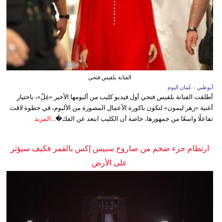
الفنانة بلقيس فتحي
أبوظبي - عُمان اليوم
أطلقت الفنانة بلقيس فتحي أول فيديو كليب من ألبومها الأخير «غِلّ»، باختيار
أغنية «زهر ليمون» لتكون باكورة الأعمال المصورة من الألبوم، في خطوة لاقت
تفاعلًا واسعًا من جمهورها، خاصة أن الكليب ابتعد عن الفك�...
المزيد
ارتطام جزء ضخم من صاروخ سبيس إكس بالقمر فكيف سيؤثر
على الأرض