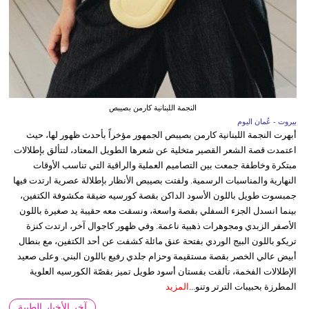
النجمة اللبنانية كارمن بصيبص
بيروت - عُمان اليوم
أبهرت النجمة اللبنانية كارمن بصيبص الجمهور مؤخراً بأحدث ظهور لها، حيث
اعتمدت قصة الشعر القصير متخلية عن شعرها الطويل المعتاد، لتتألق بإطلالات
مبتكرة وخاطفة جمعت بين التصاميم العملية والراقية التي تناسب الأوقات
النهارية والمناسبات الرسمية. ولفتت بصيبص الأنظار بإطلالة عصرية ارتدت فيها
جمبسوت طويل باللون الأسود الداكن بقصة كورسيه ضيقة مكشوفة الكتفين،
بينما انسدل الجزء السفلي بقصة واسعة، ونسقت معه حقيبة يد صغيرة باللون
الأصفر الزبدي ومجوهرات ذهبية ناعمة. وفي ظهور كاجوال آخر، ارتدت كنزة
تريكو باللون البيج الوردي بفتحة عنق مائلة كشفت عن أحد الكتفين، مع بنطال
أبيض عالي الخصر بقصة مستقيمة وحزام جلدي رفيع باللون البني. وعلى صعيد
الإطلالات الفخمة، تألقت بفستان أسود طويل تميز بقصّة الكورسيه العلوية
المطرزة بحبيبات الترتر وتنو...
المزيد
آخر الأخبار الطبية