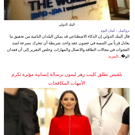
البنك الدولي
بروكسل - عُمان اليوم
قال البنك الدولي إن الذكاء الاصطناعي قد يمكن البلدان النامية من تحقيق ما
يعادل قرناً من التنمية في غضون عقد واحد، شريطة أن تتحرك بسرعة لسد
الفجوات في مجالات الطاقة والاتصال والمهارات. وخلص التقرير إلى أن فقدان
الو�...
المزيد
بلقيس تطلق كليب زهر ليمون برسالة إنسانية مؤثرة تكرم
الأمهات المكافحات