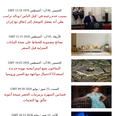
GMT 13:18 1970 الخميس ,06 آب / أغسطس
بسبب عدم رغبته في "قتل الناس"دونالد ترامب
يعلن أنه يفضَل التوصَل إلى إتفاق مع إيران
GMT 12:15 2026 الأربعاء ,05 آب / أغسطس
نصائح مضمونة للحفاظ على صحة النباتات
المنزلية قبل السفر
GMT 16:03 2026 الخميس ,06 آب / أغسطس
البنتاغون يضع استراتيجية نووية جديدة
استعدادًا لاحتمال مواجهة مع الصين وروسيا
GMT 09:39 2026 السبت ,25 تموز / يوليو
فساتين السهرة بزمزمات الخصر صيحة أنثوية
تتألق بها النجمات
GMT 16:13 2026 الأحد ,12 تموز / يوليو