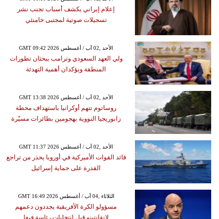
إعلام إيراني يكشف أسباب تجنب نشر
تسجيلات صوتية لمجتبى خامنئي
GMT 09:42 2026 الأحد ,02 آب / أغسطس
ولي العهد السعودي وترامب يبحثان تطورات
المنطقة ويؤكدان أهمية التهدئة
GMT 13:38 2026 الأحد ,02 آب / أغسطس
روساتوم تتهم أوكرانيا باستهداف محطة
زابوريجيا النووية بهجومين بطائرات مسيّرة
GMT 11:37 2026 الأحد ,02 آب / أغسطس
قائد القوات الأميركية في أوروبا يحذر من تراجع
القدرة على حماية إسرائيل
GMT 16:49 2026 الثلاثاء ,04 آب / أغسطس
مسؤولو الكرة الأفريقية يجددون دعمهم
لإنفانتينو قبل انتخابات رئاسة فيفا