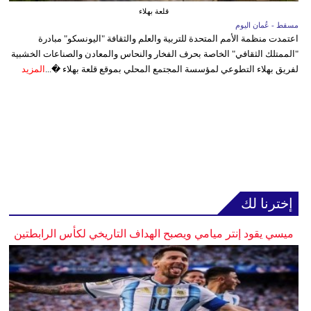
قلعة بهلاء
مسقط - عُمان اليوم
اعتمدت منظمة الأمم المتحدة للتربية والعلم والثقافة "اليونسكو" مبادرة
"الممتلك الثقافي" الخاصة بحرف الفخار والنحاس والمعادن والصناعات الخشبية
لفريق بهلاء التطوعي لمؤسسة المجتمع المحلي بموقع قلعة بهلاء �...
المزيد
إخترنا لك
ميسي يقود إنتر ميامي ويصبح الهداف التاريخي لكأس الرابطتين