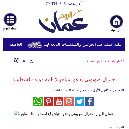
آخر تحديث GMT16:43:18
الرئيسية
أخبارعاجلة
رياضة
ثقافة
تنفيذ عملية ضد الحوثيين والميليشيات التابعة لهم
العاصفة الاستوائ
إقتصاد
أخبارعاجلة
»
أخبار عاجلة
فن
وموسيقى
جنرال صهيوني يدعو نتنياهو لإقامة دولة فلسطينية
أزياء
16:38 2012 الثلاثاء ,25 كانون الأول / ديسمبر
GMT
صحة
وتغذية
سياحة
العرب اليوم