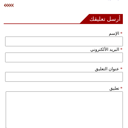
وسفر
ديكور
أرسل تعليقك
أخبار
*
الإسم
إعلام
*
البريد الألكتروني
تعليم
مرأة
*
عنوان التعليق
علوم
وتكنولوجيا
*
تعليق
بيئة
مدوَّنات
أبراج