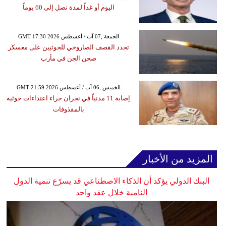
اليوم أو غداً لمدة تصل إلى 60 يوماً
GMT 17:30 2026 الجمعة ,07 آب / أغسطس
تجدد القصف الصاروخي للحوثيين على معسكر
صحن الجن في مأرب
GMT 21:59 2026 الخميس ,06 آب / أغسطس
إصابة 11 مدنياً في نجران جراء اعتداءات حوثية
بالمقذوفات
المزيد من الأخبار
البنك الدولي يؤكد أن الذكاء الاصطناعي قد يسرّع تنمية الدول
النامية خلال عقد واحد