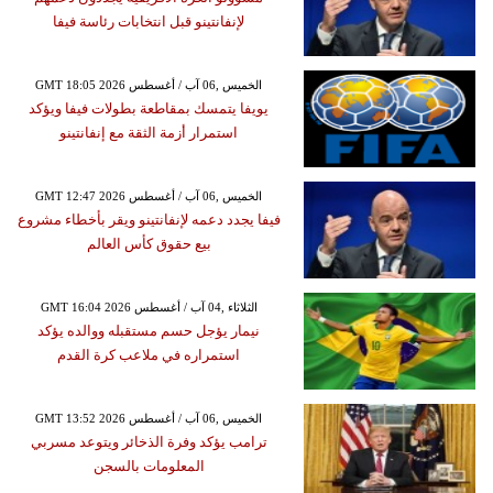
لإنفانتينو قبل انتخابات رئاسة فيفا
GMT 18:05 2026 الخميس ,06 آب / أغسطس
يويفا يتمسك بمقاطعة بطولات فيفا ويؤكد
استمرار أزمة الثقة مع إنفانتينو
GMT 12:47 2026 الخميس ,06 آب / أغسطس
فيفا يجدد دعمه لإنفانتينو ويقر بأخطاء مشروع
بيع حقوق كأس العالم
GMT 16:04 2026 الثلاثاء ,04 آب / أغسطس
نيمار يؤجل حسم مستقبله ووالده يؤكد
استمراره في ملاعب كرة القدم
GMT 13:52 2026 الخميس ,06 آب / أغسطس
ترامب يؤكد وفرة الذخائر ويتوعد مسربي
المعلومات بالسجن