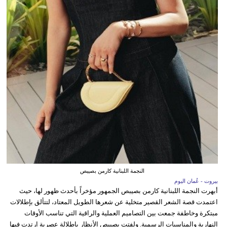
النجمة اللبنانية كارمن بصيبص
بيروت - عُمان اليوم
أبهرت النجمة اللبنانية كارمن بصيبص الجمهور مؤخراً بأحدث ظهور لها، حيث
اعتمدت قصة الشعر القصير متخلية عن شعرها الطويل المعتاد، لتتألق بإطلالات
مبتكرة وخاطفة جمعت بين التصاميم العملية والراقية التي تناسب الأوقات
النهارية والمناسبات الرسمية. ولفتت بصيبص الأنظار بإطلالة عصرية ارتدت فيها