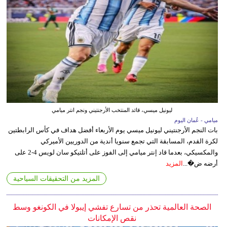
ليونيل ميسي، قائد المنتخب الأرجنتيني ونجم انتر ميامي
ميامي - عُمان اليوم
بات النجم الأرجنتيني ليونيل ميسي يوم الأربعاء أفضل هداف في كأس الرابطتين
لكرة القدم، المسابقة التي تجمع سنويا أندية من الدوريين الأميركي
والمكسيكي، بعدما قاد إنتر ميامي إلى الفوز على أتلتيكو سان لويس 4-2 على
أرضه ض�...
المزيد
المزيد من التحقيقات السياحية
الصحة العالمية تحذر من تسارع تفشي إيبولا في الكونغو وسط
نقص الإمكانات