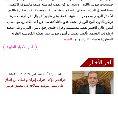
جمبسوت طويل باللون الأسود الداكن بقصة كورسيه ضيقة مكشوفة الكتفين،
بينما انسدل الجزء السفلي بقصة واسعة، ونسقت معه حقيبة يد صغيرة باللون
الأصفر الزبدي ومجوهرات ذهبية ناعمة. وفي ظهور كاجوال آخر، ارتدت كنزة
تريكو باللون البيج الوردي بفتحة عنق مائلة كشفت عن أحد الكتفين، مع بنطال
أبيض عالي الخصر بقصة مستقيمة وحزام جلدي رفيع باللون البني. وعلى صعيد
الإطلالات الفخمة، تألقت بفستان أسود طويل تميز بقصّة الكورسيه العلوية
المطرزة بحبيبات الترتر وتنو...
المزيد
آخر الأخبار الطبية
آخر الأخبار
GMT 13:25 2026 السبت ,08 آب / أغسطس
عراقجي يؤكد اقتراب إيران وعُمان من اتفاق
على مسار مؤقت للملاحة في مضيق هرمز