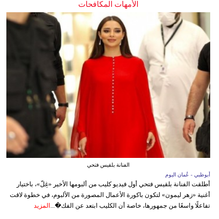
الأمهات المكافحات
الفنانة بلقيس فتحي
أبوظبي - عُمان اليوم
أطلقت الفنانة بلقيس فتحي أول فيديو كليب من ألبومها الأخير «غِلّ»، باختيار
أغنية «زهر ليمون» لتكون باكورة الأعمال المصورة من الألبوم، في خطوة لاقت
تفاعلًا واسعًا من جمهورها، خاصة أن الكليب ابتعد عن الفك�...
المزيد