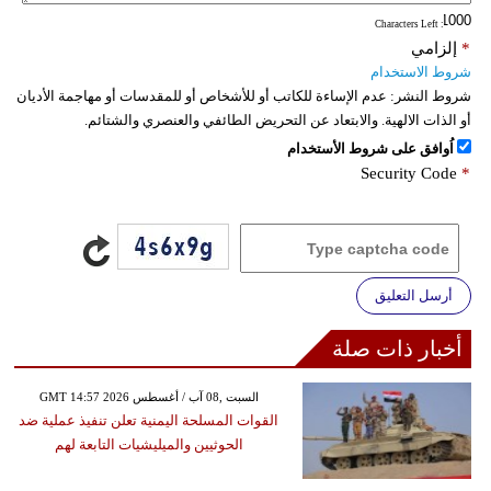
: Characters Left
فيديو
*
إلزامي
شروط الاستخدام
سيارات
شروط النشر:
عدم الإساءة للكاتب أو للأشخاص أو للمقدسات أو مهاجمة الأديان
أو الذات الالهية. والابتعاد عن التحريض الطائفي والعنصري والشتائم.
اُوافق على شروط الأستخدام
Security Code
*
أرسل التعليق
أخبار ذات صلة
GMT 14:57 2026 السبت ,08 آب / أغسطس
القوات المسلحة اليمنية تعلن تنفيذ عملية ضد
الحوثيين والميليشيات التابعة لهم