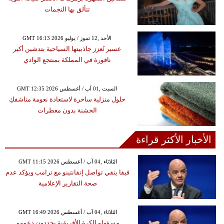
تتألق بها النجمات
GMT 16:13 2026 الأحد ,12 تموز / يوليو
عسير تُعزز جاذبيتها السياحية بتدشين أكبر
نافورة في المملكة بمنتجع الوادي
GMT 12:35 2026 السبت ,01 آب / أغسطس
حلول منزلية ساحرة لاستعادة نعومة مناشفكِ
الخشنة بدون معطرات
الأخبار الأكثر قراءة
GMT 11:15 2026 الثلاثاء ,04 آب / أغسطس
فيفا ينفي تواصل إنفانتينو مع ترامب ويؤكد عدم
صحة التقارير الإعلامية
GMT 16:49 2026 الثلاثاء ,04 آب / أغسطس
مسؤولو الكرة الأفريقية يجددون دعمهم