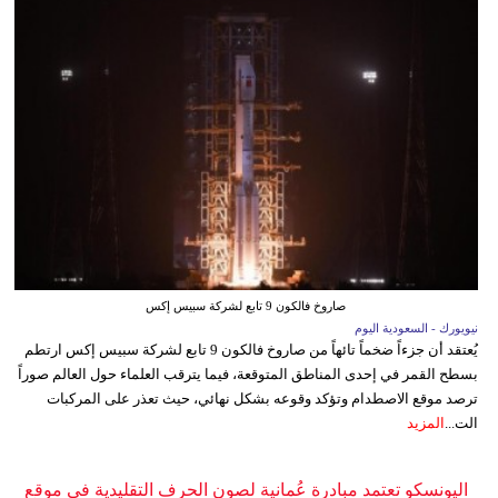
صاروخ فالكون 9 تابع لشركة سبيس إكس
نيويورك - السعودية اليوم
يُعتقد أن جزءاً ضخماً تائهاً من صاروخ فالكون 9 تابع لشركة سبيس إكس ارتطم
بسطح القمر في إحدى المناطق المتوقعة، فيما يترقب العلماء حول العالم صوراً
ترصد موقع الاصطدام وتؤكد وقوعه بشكل نهائي، حيث تعذر على المركبات
الت...
المزيد
اليونسكو تعتمد مبادرة عُمانية لصون الحرف التقليدية في موقع