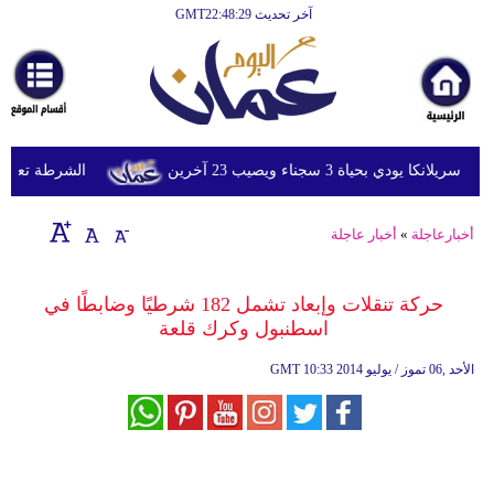
آخر تحديث GMT22:48:29
الرئيسية
أخبارعاجلة
رياضة
ثقافة
ي بحياة 3 سجناء ويصيب 23 آخرين
الشرطة تعتقل إمر
إقتصاد
أخبارعاجلة
»
أخبار عاجلة
فن
وموسيقى
حركة تنقلات وإبعاد تشمل 182 شرطيًا وضابطًا في
اسطنبول وكرك قلعة
أزياء
10:33 2014 الأحد ,06 تموز / يوليو
GMT
صحة
وتغذية
سياحة