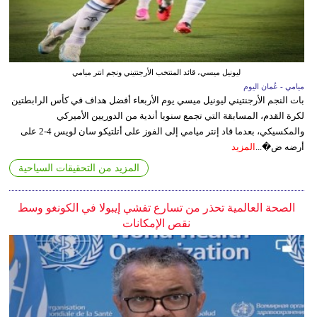
ليونيل ميسي، قائد المنتخب الأرجنتيني ونجم انتر ميامي
ميامي - عُمان اليوم
بات النجم الأرجنتيني ليونيل ميسي يوم الأربعاء أفضل هداف في كأس الرابطتين
لكرة القدم، المسابقة التي تجمع سنويا أندية من الدوريين الأميركي
والمكسيكي، بعدما قاد إنتر ميامي إلى الفوز على أتلتيكو سان لويس 4-2 على
أرضه ض�...
المزيد
المزيد من التحقيقات السياحية
الصحة العالمية تحذر من تسارع تفشي إيبولا في الكونغو وسط
نقص الإمكانات