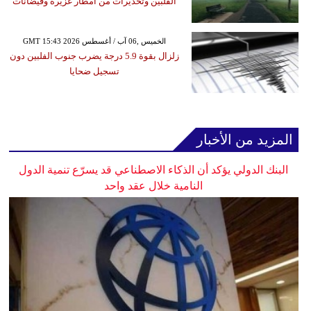
الفلبين وتحذيرات من أمطار غزيرة وفيضانات
GMT 15:43 2026 الخميس ,06 آب / أغسطس
زلزال بقوة 5.9 درجة يضرب جنوب الفلبين دون
تسجيل ضحايا
المزيد من الأخبار
البنك الدولي يؤكد أن الذكاء الاصطناعي قد يسرّع تنمية الدول
النامية خلال عقد واحد