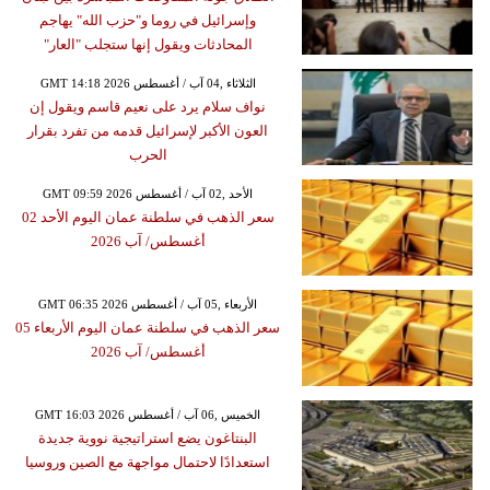
وإسرائيل في روما و"حزب الله" يهاجم
المحادثات ويقول إنها ستجلب "العار"
GMT 14:18 2026 الثلاثاء ,04 آب / أغسطس
نواف سلام يرد على نعيم قاسم ويقول إن
العون الأكبر لإسرائيل قدمه من تفرد بقرار
الحرب
GMT 09:59 2026 الأحد ,02 آب / أغسطس
سعر الذهب في سلطنة عمان اليوم الأحد 02
أغسطس/ آب 2026
GMT 06:35 2026 الأربعاء ,05 آب / أغسطس
سعر الذهب في سلطنة عمان اليوم الأربعاء 05
أغسطس/ آب 2026
GMT 16:03 2026 الخميس ,06 آب / أغسطس
البنتاغون يضع استراتيجية نووية جديدة
استعدادًا لاحتمال مواجهة مع الصين وروسيا