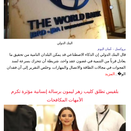
البنك الدولي
بروكسل - عُمان اليوم
قال البنك الدولي إن الذكاء الاصطناعي قد يمكن البلدان النامية من تحقيق ما
يعادل قرناً من التنمية في غضون عقد واحد، شريطة أن تتحرك بسرعة لسد
الفجوات في مجالات الطاقة والاتصال والمهارات. وخلص التقرير إلى أن فقدان
الو�...
المزيد
بلقيس تطلق كليب زهر ليمون برسالة إنسانية مؤثرة تكرم
الأمهات المكافحات