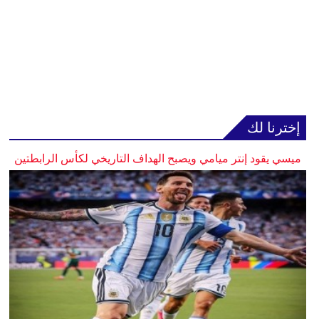
إخترنا لك
ميسي يقود إنتر ميامي ويصبح الهداف التاريخي لكأس الرابطتين