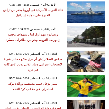
GMT 11:37 2026 الأحد ,02 آب / أغسطس
قائد القوات الأميركية في أوروبا يحذر من تراجع
القدرة على حماية إسرائيل
GMT 13:38 2026 الأحد ,02 آب / أغسطس
روساتوم تتهم أوكرانيا باستهداف محطة
زابوريجيا النووية بهجومين بطائرات مسيّرة
GMT 12:50 2026 الثلاثاء ,04 آب / أغسطس
مجلس السلام يُعلن أن نزع سلاح حماس شرط
لانسحاب إسرائيل وبيان ثلاثي يدين الانتهاكات
في غزة
GMT 16:04 2026 الثلاثاء ,04 آب / أغسطس
نيمار يؤجل حسم مستقبله ووالده يؤكد
استمراره في ملاعب كرة القدم
GMT 12:37 2026 الثلاثاء ,04 آب / أغسطس
انطلاق جولة المفاوضات المباشرة بين لبنان