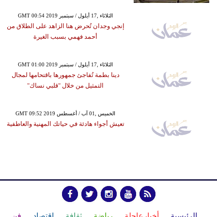
GMT 00:54 2019 الثلاثاء ,17 أيلول / سبتمبر
إنجي وجدان تُحرض هنا الزاهد على الطلاق من
أحمد فهمي بسبب الغيرة
GMT 01:00 2019 الثلاثاء ,17 أيلول / سبتمبر
دينا بطمة تُفاجئ جمهورها باقتحامها لمجال
التمثيل من خلال "قلبي نساك"
GMT 09:52 2019 الخميس ,01 آب / أغسطس
تعيش أجواء هادئة في حياتك المهنية والعاطفية
الرئيسية
أخبارعاجلة
رياضة
ثقافة
إقتصاد
فن