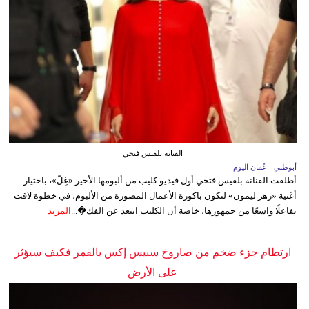
الفنانة بلقيس فتحي
أبوظبي - عُمان اليوم
أطلقت الفنانة بلقيس فتحي أول فيديو كليب من ألبومها الأخير «غِلّ»، باختيار
أغنية «زهر ليمون» لتكون باكورة الأعمال المصورة من الألبوم، في خطوة لاقت
تفاعلًا واسعًا من جمهورها، خاصة أن الكليب ابتعد عن الفك�...
المزيد
ارتطام جزء ضخم من صاروخ سبيس إكس بالقمر فكيف سيؤثر
على الأرض