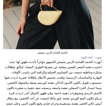
النجمة اللبنانية كارمن بصيبص
بيروت - عُمان اليوم
أبهرت النجمة اللبنانية كارمن بصيبص الجمهور مؤخراً بأحدث ظهور لها، حيث
اعتمدت قصة الشعر القصير متخلية عن شعرها الطويل المعتاد، لتتألق بإطلالات
مبتكرة وخاطفة جمعت بين التصاميم العملية والراقية التي تناسب الأوقات
النهارية والمناسبات الرسمية. ولفتت بصيبص الأنظار بإطلالة عصرية ارتدت فيها
جمبسوت طويل باللون الأسود الداكن بقصة كورسيه ضيقة مكشوفة الكتفين،
بينما انسدل الجزء السفلي بقصة واسعة، ونسقت معه حقيبة يد صغيرة باللون
الأصفر الزبدي ومجوهرات ذهبية ناعمة. وفي ظهور كاجوال آخر، ارتدت كنزة
تريكو باللون البيج الوردي بفتحة عنق مائلة كشفت عن أحد الكتفين، مع بنطال
أبيض عالي الخصر بقصة مستقيمة وحزام جلدي رفيع باللون البني. وعلى صعيد