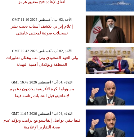
اتفاق لإعادة فتح مضيق هرمز
GMT 11:10 2026 الأحد ,02 آب / أغسطس
إعلام إيراني يكشف أسباب تجنب نشر
تسجيلات صوتية لمجتبى خامنئي
GMT 09:42 2026 الأحد ,02 آب / أغسطس
ولي العهد السعودي وترامب يبحثان تطورات
المنطقة ويؤكدان أهمية التهدئة
GMT 16:49 2026 الثلاثاء ,04 آب / أغسطس
مسؤولو الكرة الأفريقية يجددون دعمهم
لإنفانتينو قبل انتخابات رئاسة فيفا
GMT 11:15 2026 الثلاثاء ,04 آب / أغسطس
فيفا ينفي تواصل إنفانتينو مع ترامب ويؤكد عدم
صحة التقارير الإعلامية