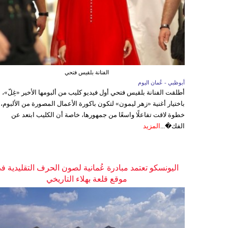
الفنانة بلقيس فتحي
أبوظبي - عُمان اليوم
أطلقت الفنانة بلقيس فتحي أول فيديو كليب من ألبومها الأخير «غِلّ»،
باختيار أغنية «زهر ليمون» لتكون باكورة الأعمال المصورة من الألبوم،
خطوة لاقت تفاعلًا واسعًا من جمهورها، خاصة أن الكليب ابتعد عن
الفك�...
المزيد
اليونسكو تعتمد مبادرة عُمانية لصون الحرف التقليدية ف
موقع قلعة بهلاء التاريخي