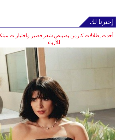
إخترنا لك
أحدث إطلالات كارمن بصيبص شعر قصير واختيارات مبتك
للأزياء