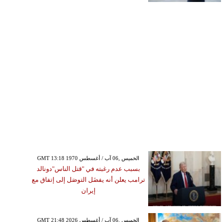
GMT 13:18 1970 الخميس ,06 آب / أغسطس
بسبب عدم رغبته في "قتل الناس"دونالد
ترامب يعلن أنه يفضَل التوصَل إلى إتفاق مع
إيران
GMT 21:48 2026 الخميس ,06 آب / أغسطس