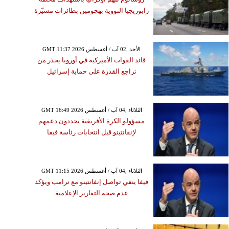
زابوريجيا النووية بهجومين بطائرات مسيّرة
GMT 11:37 2026 الأحد ,02 آب / أغسطس
قائد القوات الأميركية في أوروبا يحذر من
تراجع القدرة على حماية إسرائيل
GMT 16:49 2026 الثلاثاء ,04 آب / أغسطس
مسؤولو الكرة الأفريقية يجددون دعمهم
لإنفانتينو قبل انتخابات رئاسة فيفا
GMT 11:15 2026 الثلاثاء ,04 آب / أغسطس
فيفا ينفي تواصل إنفانتينو مع ترامب ويؤكد
عدم صحة التقارير الإعلامية