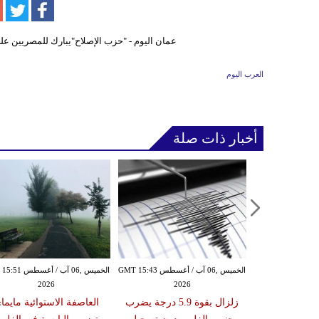
العرب اليوم
أخبار ذات صلة
الأربعاء ,05 آب / أغسطس GMT 16:02
الخميس ,06 آب / أغسطس GMT 15:43
الخميس ,06 آب / أغ
2026
2026
20
 عقوبات عن
زلزال بقوة 5.9 درجة يضرب
العاصفة الاستوائية مايما