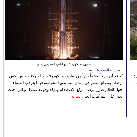
صاروخ فالكون 9 تابع لشركة سبيس إكس
نيويورك - السعودية اليوم
رة
يُعتقد أن جزءاً ضخماً تائهاً من صاروخ فالكون 9 تابع لشركة سبيس إكس
ارتطم بسطح القمر في إحدى المناطق المتوقعة، فيما يترقب العلماء
حول العالم صوراً ترصد موقع الاصطدام وتؤكد وقوعه بشكل نهائي، حيث
تعذر على المركبات الت...
المزيد