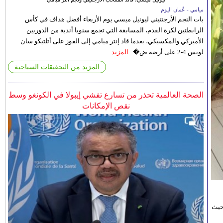
ميامي - عُمان اليوم
بات النجم الأرجنتيني ليونيل ميسي يوم الأربعاء أفضل هداف في كأس
الرابطتين لكرة القدم، المسابقة التي تجمع سنويا أندية من الدوريين
الأميركي والمكسيكي، بعدما قاد إنتر ميامي إلى الفوز على أتلتيكو سان
لويس 4-2 على أرضه ض�...
المزيد
المزيد من التحقيقات السياحية
الصحة العالمية تحذر من تسارع تفشي إيبولا في الكونغو وسط
نقص الإمكانات
حيث