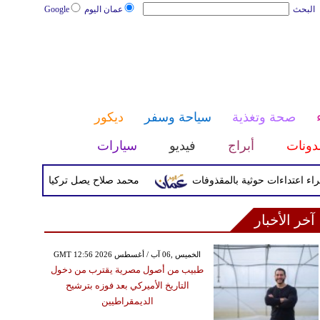
البحث
عمان اليوم
Google
صحة وتغذية
سياحة وسفر
ديكور
دونات
أبراج
فيديو
سيارات
محمد صلاح يصل تركيا الأربعاء لإتمام انتق
آخر الأخبار
GMT 12:56 2026 الخميس ,06 آب / أغسطس
طبيب من أصول مصرية يقترب من دخول
التاريخ الأميركي بعد فوزه بترشيح
الديمقراطيين