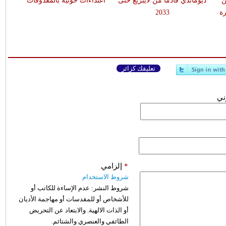
ن
ديوماندي قادماً من لايبزيغ حتى
اعتداءات حوثية بالمقذوفات
ة
2033
تعليقك كزائر
وني
*
إلزامي
شروط الاستخدام
شروط النشر:
عدم الإساءة للكاتب أو
للأشخاص أو للمقدسات أو مهاجمة الأديان
أو الذات الالهية. والابتعاد عن التحريض
الطائفي والعنصري والشتائم.