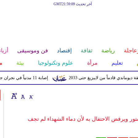
آخر تحديث GMT21:59:09
عاجلة
رياضة
ثقافة
إقتصاد
فن وموسيقى
أزياء
تعليم
مرأة
علوم وتكنولوجيا
بيئة
م
قادماً من لايبزيغ حتى 2033
إصابة 11 مدنياً في نجران جراء اعتداءات حوثية بالمقذوفات
ور ويرفض الاحتفال به لأن دماء الشهداء لم تجف