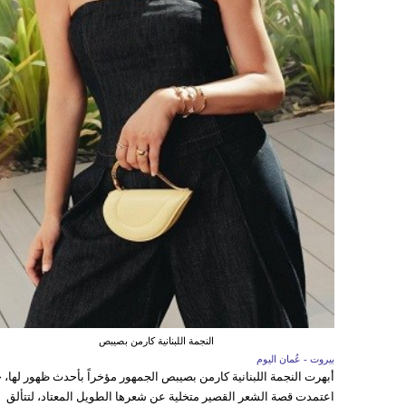
النجمة اللبنانية كارمن بصيبص
بيروت - عُمان اليوم
أبهرت النجمة اللبنانية كارمن بصيبص الجمهور مؤخراً بأحدث ظهور لها، 
اعتمدت قصة الشعر القصير متخلية عن شعرها الطويل المعتاد، لتتألق