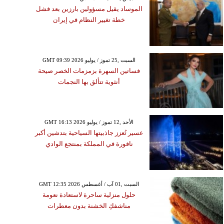
الموساد يقيل مسؤولين بارزين بعد فشل
خطة تغيير النظام في إيران
GMT 09:39 2026 السبت ,25 تموز / يوليو
فساتين السهرة بزمزمات الخصر صيحة
أنثوية تتألق بها النجمات
GMT 16:13 2026 الأحد ,12 تموز / يوليو
عسير تُعزز جاذبيتها السياحية بتدشين أكبر
نافورة في المملكة بمنتجع الوادي
GMT 12:35 2026 السبت ,01 آب / أغسطس
حلول منزلية ساحرة لاستعادة نعومة
مناشفكِ الخشنة بدون معطرات