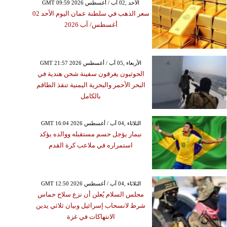
GMT 09:59 2026 الأحد ,02 آب / أغسطس
سعر الذهب في سلطنة عمان اليوم الأحد 02
أغسطس/ آب 2026
GMT 21:57 2026 الأربعاء ,05 آب / أغسطس
الحوثيون يغرقون سفينة شحن هندية في
البحر الأحمر والبحرية اليمنية تنقذ الطاقم
بالكامل
GMT 16:04 2026 الثلاثاء ,04 آب / أغسطس
نيمار يؤجل حسم مستقبله ووالده يؤكد
استمراره في ملاعب كرة القدم
GMT 12:50 2026 الثلاثاء ,04 آب / أغسطس
مجلس السلام يُعلن أن نزع سلاح حماس
شرط لانسحاب إسرائيل وبيان ثلاثي يدين
الانتهاكات في غزة