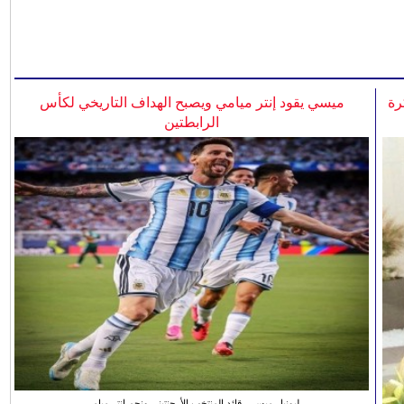
رة
ميسي يقود إنتر ميامي ويصبح الهداف التاريخي لكأس
الرابطتين
ليونيل ميسي، قائد المنتخب الأرجنتيني ونجم انتر ميامي