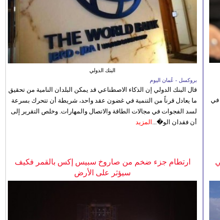
البنك الدولي
بروكسل - عُمان اليوم
قال البنك الدولي إن الذكاء الاصطناعي قد يمكن البلدان النامية من تحقيق
 في
ما يعادل قرناً من التنمية في غضون عقد واحد، شريطة أن تتحرك بسرعة
لسد الفجوات في مجالات الطاقة والاتصال والمهارات. وخلص التقرير إلى
أن فقدان الو�...
المزيد
ي
ارتطام جزء ضخم من صاروخ سبيس إكس بالقمر فكيف
سيؤثر على الأرض