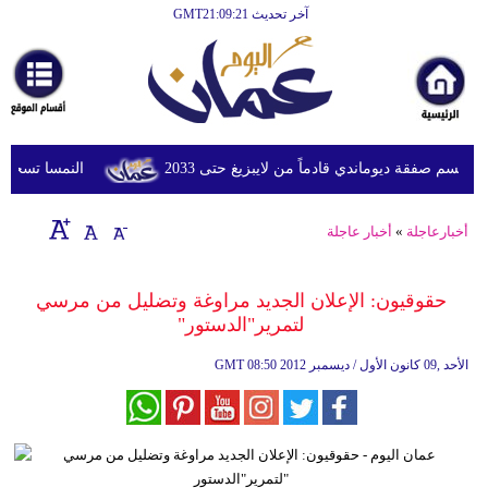
آخر تحديث GMT21:09:21
الرئيسية
أخبارعاجلة
رياضة
ثقافة
سم صفقة ديوماندي قادماً من لايبزيغ حتى 2033
النمسا تسجل أعلى درج
إقتصاد
أخبارعاجلة
»
أخبار عاجلة
فن
وموسيقى
حقوقيون: الإعلان الجديد مراوغة وتضليل من مرسي
لتمرير"الدستور"
أزياء
08:50 2012 الأحد ,09 كانون الأول / ديسمبر
GMT
صحة
وتغذية
سياحة