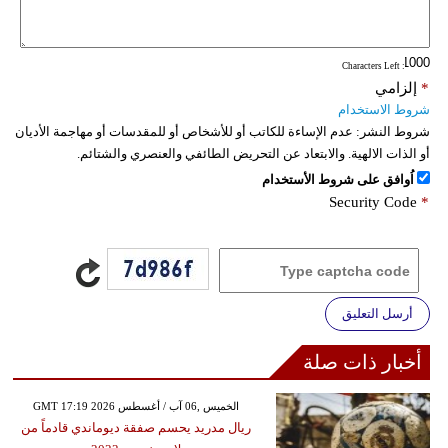
فيديو
: Characters Left
سيارات
*
إلزامي
شروط الاستخدام
شروط النشر:
عدم الإساءة للكاتب أو للأشخاص أو للمقدسات أو مهاجمة الأديان
أو الذات الالهية. والابتعاد عن التحريض الطائفي والعنصري والشتائم.
اُوافق على شروط الأستخدام
Security Code
*
أرسل التعليق
أخبار ذات صلة
GMT 17:19 2026 الخميس ,06 آب / أغسطس
ريال مدريد يحسم صفقة ديوماندي قادماً من