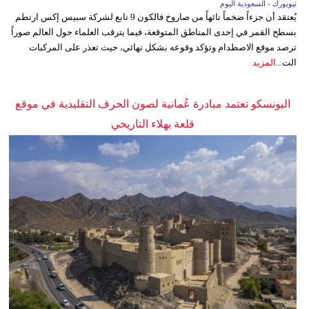
نيويورك - السعودية اليوم
يُعتقد أن جزءاً ضخماً تائهاً من صاروخ فالكون 9 تابع لشركة سبيس إكس ارتطم
بسطح القمر في إحدى المناطق المتوقعة، فيما يترقب العلماء حول العالم صوراً
ترصد موقع الاصطدام وتؤكد وقوعه بشكل نهائي، حيث تعذر على المركبات
الت...
المزيد
اليونسكو تعتمد مبادرة عُمانية لصون الحرف التقليدية في موقع
قلعة بهلاء التاريخي