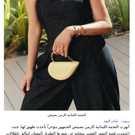
النجمة اللبنانية كارمن بصيبص
بيروت - عُمان اليوم
أبهرت النجمة اللبنانية كارمن بصيبص الجمهور مؤخراً بأحدث ظهور لها، حيث
اعتمدت قصة الشعر القصير متخلية عن شعرها الطويل المعتاد، لتتألق بإطلالات