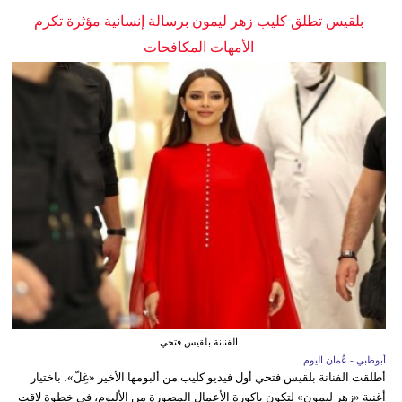
بلقيس تطلق كليب زهر ليمون برسالة إنسانية مؤثرة تكرم
الأمهات المكافحات
الفنانة بلقيس فتحي
أبوظبي - عُمان اليوم
أطلقت الفنانة بلقيس فتحي أول فيديو كليب من ألبومها الأخير «غِلّ»، باختيار
أغنية «زهر ليمون» لتكون باكورة الأعمال المصورة من الألبوم، في خطوة لاقت