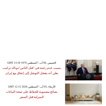
GMT 13:18 1970 الخميس ,06 آب / أغسطس
بسبب عدم رغبته في "قتل الناس"دونالد ترامب
يعلن أنه يفضَل التوصَل إلى إتفاق مع إيران
GMT 12:15 2026 الأربعاء ,05 آب / أغسطس
نصائح مضمونة للحفاظ على صحة النباتات
المنزلية قبل السفر