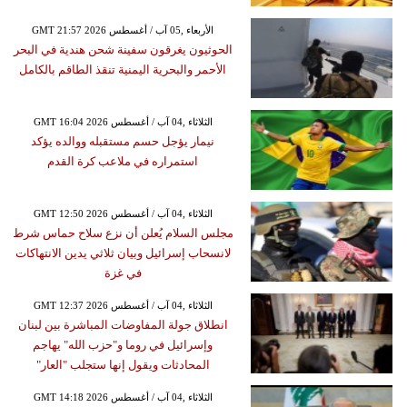
GMT 21:57 2026 الأربعاء ,05 آب / أغسطس
الحوثيون يغرقون سفينة شحن هندية في البحر
الأحمر والبحرية اليمنية تنقذ الطاقم بالكامل
GMT 16:04 2026 الثلاثاء ,04 آب / أغسطس
نيمار يؤجل حسم مستقبله ووالده يؤكد
استمراره في ملاعب كرة القدم
GMT 12:50 2026 الثلاثاء ,04 آب / أغسطس
مجلس السلام يُعلن أن نزع سلاح حماس شرط
لانسحاب إسرائيل وبيان ثلاثي يدين الانتهاكات
في غزة
GMT 12:37 2026 الثلاثاء ,04 آب / أغسطس
انطلاق جولة المفاوضات المباشرة بين لبنان
وإسرائيل في روما و"حزب الله" يهاجم
المحادثات ويقول إنها ستجلب "العار"
GMT 14:18 2026 الثلاثاء ,04 آب / أغسطس