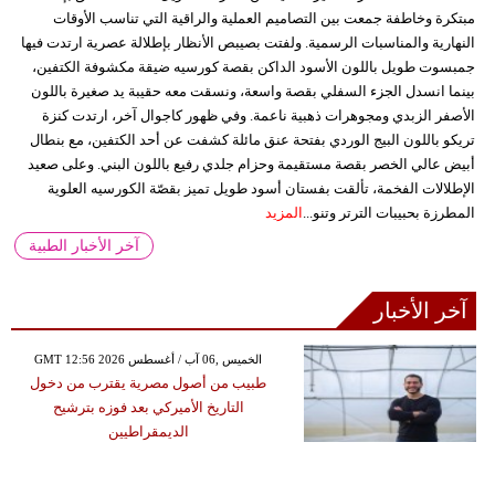
مبتكرة وخاطفة جمعت بين التصاميم العملية والراقية التي تناسب الأوقات
النهارية والمناسبات الرسمية. ولفتت بصيبص الأنظار بإطلالة عصرية ارتدت فيها
جمبسوت طويل باللون الأسود الداكن بقصة كورسيه ضيقة مكشوفة الكتفين،
بينما انسدل الجزء السفلي بقصة واسعة، ونسقت معه حقيبة يد صغيرة باللون
الأصفر الزبدي ومجوهرات ذهبية ناعمة. وفي ظهور كاجوال آخر، ارتدت كنزة
تريكو باللون البيج الوردي بفتحة عنق مائلة كشفت عن أحد الكتفين، مع بنطال
أبيض عالي الخصر بقصة مستقيمة وحزام جلدي رفيع باللون البني. وعلى صعيد
الإطلالات الفخمة، تألقت بفستان أسود طويل تميز بقصّة الكورسيه العلوية
المطرزة بحبيبات الترتر وتنو...
المزيد
آخر الأخبار الطبية
آخر الأخبار
GMT 12:56 2026 الخميس ,06 آب / أغسطس
طبيب من أصول مصرية يقترب من دخول
التاريخ الأميركي بعد فوزه بترشيح
الديمقراطيين