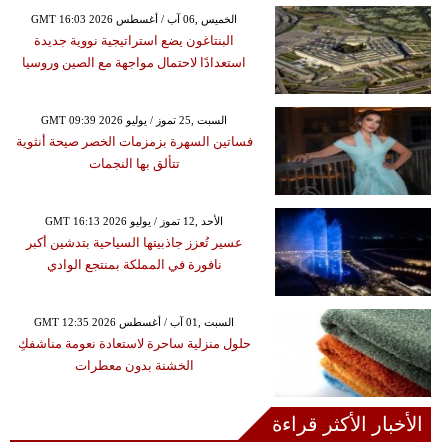
GMT 16:03 2026 الخميس ,06 آب / أغسطس
البنتاغون يضع استراتيجية نووية جديدة
استعدادًا لاحتمال مواجهة مع الصين وروسيا
GMT 09:39 2026 السبت ,25 تموز / يوليو
فساتين السهرة بزمزمات الخصر صيحة أنثوية
تتألق بها النجمات
GMT 16:13 2026 الأحد ,12 تموز / يوليو
عسير تُعزز جاذبيتها السياحية بتدشين أكبر
نافورة في المملكة بمنتجع الوادي
GMT 12:35 2026 السبت ,01 آب / أغسطس
حلول منزلية ساحرة لاستعادة نعومة مناشفكِ
الخشنة بدون معطرات
الأخبار الأكثر قراءة