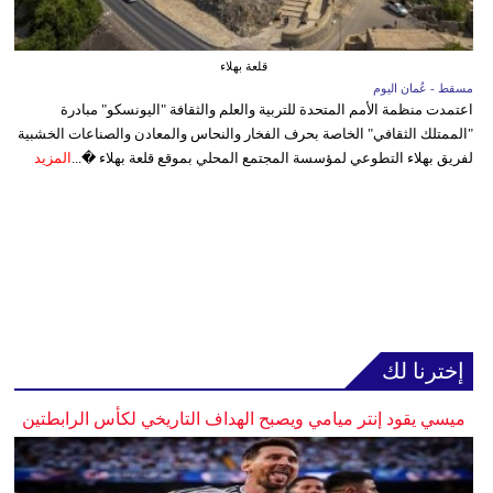
قلعة بهلاء
مسقط - عُمان اليوم
اعتمدت منظمة الأمم المتحدة للتربية والعلم والثقافة "اليونسكو" مبادرة
"الممتلك الثقافي" الخاصة بحرف الفخار والنحاس والمعادن والصناعات الخشبية
لفريق بهلاء التطوعي لمؤسسة المجتمع المحلي بموقع قلعة بهلاء �...
المزيد
إخترنا لك
ميسي يقود إنتر ميامي ويصبح الهداف التاريخي لكأس الرابطتين