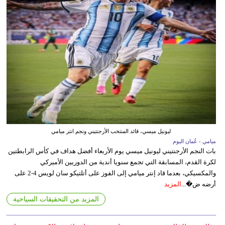
ليونيل ميسي، قائد المنتخب الأرجنتيني ونجم انتر ميامي
ميامي - عُمان اليوم
بات النجم الأرجنتيني ليونيل ميسي يوم الأربعاء أفضل هداف في كأس الرابطتين
لكرة القدم، المسابقة التي تجمع سنويا أندية من الدوريين الأميركي
والمكسيكي، بعدما قاد إنتر ميامي إلى الفوز على أتلتيكو سان لويس 4-2 على
أرضه ض�...
المزيد
المزيد من التحقيقات السياحية