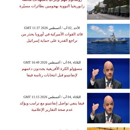
زابوريجيا النووية بهجومين بطائرات مسيّرة
GMT 11:37 2026 الأحد ,02 آب / أغسطس
قائد القوات الأميركية في أوروبا يحذر من
تراجع القدرة على حماية إسرائيل
GMT 16:49 2026 الثلاثاء ,04 آب / أغسطس
مسؤولو الكرة الأفريقية يجددون دعمهم
لإنفانتينو قبل انتخابات رئاسة فيفا
GMT 11:15 2026 الثلاثاء ,04 آب / أغسطس
فيفا ينفي تواصل إنفانتينو مع ترامب ويؤكد
عدم صحة التقارير الإعلامية