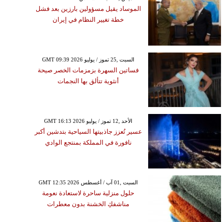
الموساد يقيل مسؤولين بارزين بعد فشل
خطة تغيير النظام في إيران
GMT 09:39 2026 السبت ,25 تموز / يوليو
فساتين السهرة بزمزمات الخصر صيحة
أنثوية تتألق بها النجمات
GMT 16:13 2026 الأحد ,12 تموز / يوليو
عسير تُعزز جاذبيتها السياحية بتدشين أكبر
نافورة في المملكة بمنتجع الوادي
GMT 12:35 2026 السبت ,01 آب / أغسطس
حلول منزلية ساحرة لاستعادة نعومة
مناشفكِ الخشنة بدون معطرات