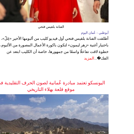
الفنانة بلقيس فتحي
أبوظبي - عُمان اليوم
أطلقت الفنانة بلقيس فتحي أول فيديو كليب من ألبومها الأخير «غِلّ»،
باختيار أغنية «زهر ليمون» لتكون باكورة الأعمال المصورة من الألبوم،
خطوة لاقت تفاعلًا واسعًا من جمهورها، خاصة أن الكليب ابتعد عن
الفك�...
المزيد
اليونسكو تعتمد مبادرة عُمانية لصون الحرف التقليدية ف
موقع قلعة بهلاء التاريخي