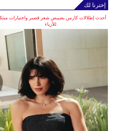
إخترنا لك
أحدث إطلالات كارمن بصيبص شعر قصير واختيارات مبتك
للأزياء