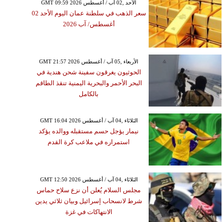
GMT 09:59 2026 الأحد ,02 آب / أغسطس
سعر الذهب في سلطنة عمان اليوم الأحد 02
أغسطس/ آب 2026
GMT 21:57 2026 الأربعاء ,05 آب / أغسطس
الحوثيون يغرقون سفينة شحن هندية في
البحر الأحمر والبحرية اليمنية تنقذ الطاقم
بالكامل
GMT 16:04 2026 الثلاثاء ,04 آب / أغسطس
نيمار يؤجل حسم مستقبله ووالده يؤكد
استمراره في ملاعب كرة القدم
GMT 12:50 2026 الثلاثاء ,04 آب / أغسطس
مجلس السلام يُعلن أن نزع سلاح حماس
شرط لانسحاب إسرائيل وبيان ثلاثي يدين
الانتهاكات في غزة