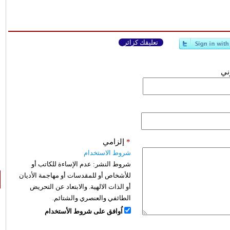
تعليقك كزائر
وني
*
إلزامي
شروط الاستخدام
شروط النشر:
عدم الإساءة للكاتب أو
للأشخاص أو للمقدسات أو مهاجمة الأديان
أو الذات الالهية. والابتعاد عن التحريض
الطائفي والعنصري والشتائم.
اُوافق على شروط الأستخدام