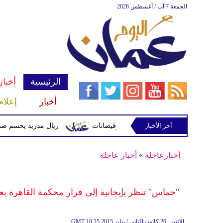
الجمعة 7 آب / أغسطس 2026
الرئيسية
أخبار
أخبار
إعلام
أخر الأخبار
ن وتحذيرات من أمطار غزيرة وفيضانات
ريال مدريد يحسم صفقة ديوماندي
أخبارعاجلة
»
أخبار عاجلة
"حماس" تنظر بإيجابية إلى قرار محكمة القاهرة ب
10:25 2015 الإثنين ,26 كانون الثاني / يناير
GMT