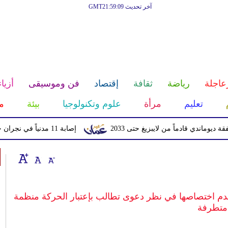
آخر تحديث GMT21:59:09
عاجلة
رياضة
ثقافة
إقتصاد
فن وموسيقى
أزياء
تعليم
مرأة
علوم وتكنولوجيا
بيئة
م
 قادماً من لايبزيغ حتى 2033
إصابة 11 مدنياً في نجران جراء اعتداءات حوثية بالمقذوفات
عدم اختصاصها في نظر دعوى تطالب بإعتبار الحركة منظمة
متطرفة