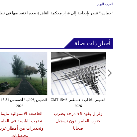
العرب اليوم
"حماس" تنظر بإيجابية إلى قرار محكمة القاهرة بعدم اختصاصها في نظ
أخبار ذات صلة
الأربعاء ,05 آب / أغسطس GMT 16:02
الخميس ,06 آب / أغسطس GMT 15:43
الخميس ,06 آب / أغ
2026
2026
20
 عقوبات عن
زلزال بقوة 5.9 درجة يضرب
العاصفة الاستوائية مايما
تين على صلة
جنوب الفلبين دون تسجيل
تضرب اليابسة في الفلبي
ري الإيراني
ضحايا
وتحذيرات من أمطار غزير
وفيضانات