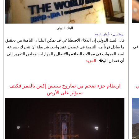
البنك الدولي
بروكسل - عُمان اليوم
قال البنك الدولي إن الذكاء الاصطناعي قد يمكن البلدان النامية من تحقيق
 في
ما يعادل قرناً من التنمية في غضون عقد واحد، شريطة أن تتحرك بسرعة
لسد الفجوات في مجالات الطاقة والاتصال والمهارات. وخلص التقرير إلى
أن فقدان الو�...
المزيد
ي
ارتطام جزء ضخم من صاروخ سبيس إكس بالقمر فكيف
سيؤثر على الأرض