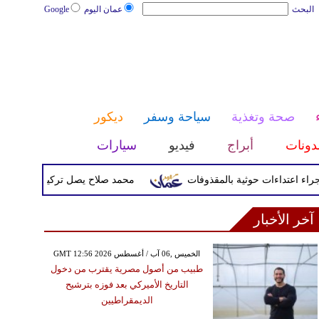
البحث
عمان اليوم
Google
صحة وتغذية
سياحة وسفر
ديكور
دونات
أبراج
فيديو
سيارات
محمد صلاح يصل تركيا الأربعاء لإتمام انت
آخر الأخبار
GMT 12:56 2026 الخميس ,06 آب / أغسطس
طبيب من أصول مصرية يقترب من دخول
التاريخ الأميركي بعد فوزه بترشيح
الديمقراطيين