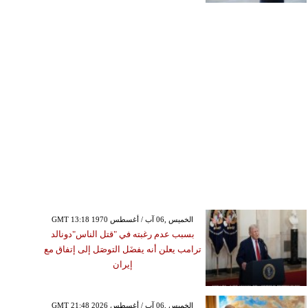
GMT 13:18 1970 الخميس ,06 آب / أغسطس
بسبب عدم رغبته في "قتل الناس"دونالد
ترامب يعلن أنه يفضَل التوصَل إلى إتفاق مع
إيران
GMT 21:48 2026 الخميس ,06 آب / أغسطس