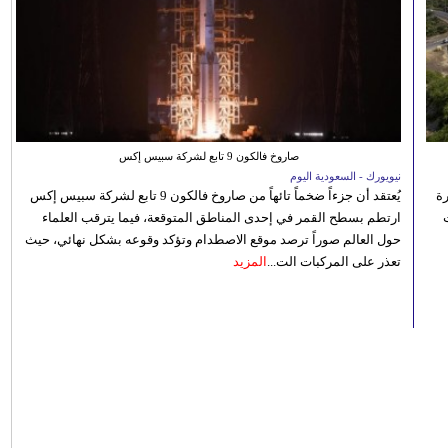
صاروخ فالكون 9 تابع لشركة سبيس إكس
نيويورك - السعودية اليوم
رة
يُعتقد أن جزءاً ضخماً تائهاً من صاروخ فالكون 9 تابع لشركة سبيس إكس
ارتطم بسطح القمر في إحدى المناطق المتوقعة، فيما يترقب العلماء
حول العالم صوراً ترصد موقع الاصطدام وتؤكد وقوعه بشكل نهائي، حيث
تعذر على المركبات الت...
المزيد