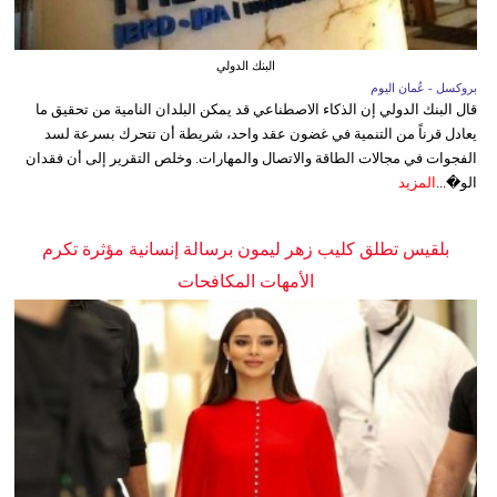
البنك الدولي
بروكسل - عُمان اليوم
قال البنك الدولي إن الذكاء الاصطناعي قد يمكن البلدان النامية من تحقيق ما
يعادل قرناً من التنمية في غضون عقد واحد، شريطة أن تتحرك بسرعة لسد
الفجوات في مجالات الطاقة والاتصال والمهارات. وخلص التقرير إلى أن فقدان
الو�...
المزيد
بلقيس تطلق كليب زهر ليمون برسالة إنسانية مؤثرة تكرم
الأمهات المكافحات