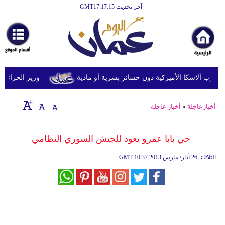
آخر تحديث GMT17:17:15
الرئيسية
أخبارعاجلة
رياضة
ثقافة
وزير الخزانة الأمري
إقتصاد
أخبارعاجلة
»
أخبار عاجلة
فن
وموسيقى
حي بابا عمرو يعود للجيش السوري النظامي
أزياء
10:37 2013 الثلاثاء ,26 آذار/ مارس
GMT
صحة
وتغذية
سياحة