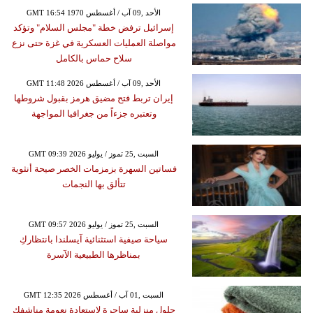
GMT 16:54 1970 الأحد ,09 آب / أغسطس
إسرائيل ترفض خطة "مجلس السلام" وتؤكد
مواصلة العمليات العسكرية في غزة حتى نزع
سلاح حماس بالكامل
GMT 11:48 2026 الأحد ,09 آب / أغسطس
إيران تربط فتح مضيق هرمز بقبول شروطها
وتعتبره جزءاً من جغرافيا المواجهة
GMT 09:39 2026 السبت ,25 تموز / يوليو
فساتين السهرة بزمزمات الخصر صيحة أنثوية
تتألق بها النجمات
GMT 09:57 2026 السبت ,25 تموز / يوليو
سياحة صيفية استثنائية آيسلندا بانتظاركِ
بمناظرها الطبيعية الآسرة
GMT 12:35 2026 السبت ,01 آب / أغسطس
حلول منزلية ساحرة لاستعادة نعومة مناشفكِ