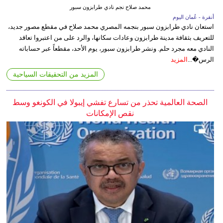
محمد صلاح نجم نادي طرابزون سبور
أنقرة - عُمان اليوم
استعان نادي طرابزون سبور بنجمه المصري محمد صلاح في مقطع مصور جديد،
للتعريف بثقافة مدينة طرابزون وعادات سكانها، والرد على من اعتبروا تعاقد
النادي معه مجرد حلم. ونشر طرابزون سبور، يوم الأحد، مقطعاً عبر حساباته
الرس�...
المزيد
المزيد من التحقيقات السياحية
الصحة العالمية تحذر من تسارع تفشي إيبولا في الكونغو وسط
نقص الإمكانات