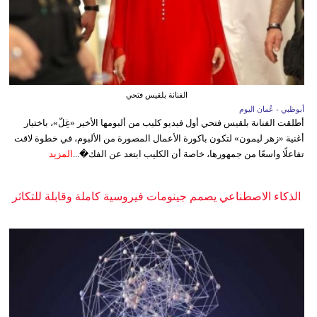
الفنانة بلقيس فتحي
أبوظبي - عُمان اليوم
أطلقت الفنانة بلقيس فتحي أول فيديو كليب من ألبومها الأخير «غِلّ»، باختيار
أغنية «زهر ليمون» لتكون باكورة الأعمال المصورة من الألبوم، في خطوة لاقت
تفاعلًا واسعًا من جمهورها، خاصة أن الكليب ابتعد عن الفك�...
المزيد
الذكاء الاصطناعي يصمم جينومات فيروسية كاملة وقابلة للتكاثر