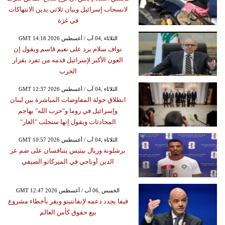
لانسحاب إسرائيل وبيان ثلاثي يدين الانتهاكات
في غزة
GMT 14:18 2026 الثلاثاء ,04 آب / أغسطس
نواف سلام يرد على نعيم قاسم ويقول إن
العون الأكبر لإسرائيل قدمه من تفرد بقرار
الحرب
GMT 12:37 2026 الثلاثاء ,04 آب / أغسطس
انطلاق جولة المفاوضات المباشرة بين لبنان
وإسرائيل في روما و"حزب الله" يهاجم
المحادثات ويقول إنها ستجلب "العار"
GMT 10:57 2026 الثلاثاء ,04 آب / أغسطس
برشلونة وريال بيتيس يتنافسان على ضم عز
الدين أوناحي في الميركاتو الصيفي
GMT 12:47 2026 الخميس ,06 آب / أغسطس
فيفا يجدد دعمه لإنفانتينو ويقر بأخطاء مشروع
بيع حقوق كأس العالم