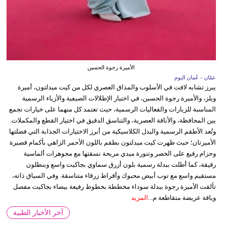
الأميرة رجوة الحسين
عمّان - عُمان اليوم
يبرز تشابه لافت في الأسلوب والمذاق العصري لكل من كيت ميدلتون، أميرة
ويلز، والأميرة رجوة الحسين، في اختيار الإطلالات الصيفية والأزياء الرسمية
المناسبة للزيارات والفعاليات الرسمية، حيث تعتمد كل منهما على خيارات تجمع
بين المحافظة، والأناقة العصرية، والتناسق الدقيق في اختيار القطع والمكملات.
وتُعد الأطقم الرسمية والبدل الكلاسيكية من أبرز الاختيارات الجذابة التي فضلتها
الأميرتان؛ حيث ظهرت كيت ميدلتون بطقم باللون الأحمر الزاهي بأكمام قصيرة
وحزام رفيع على الخصر وتنورة ميدي مريحة نسقتها مع مجوهرات ألماسية
رقيقة، كما أطلت ببدلة رسمية بلون أزرق سماوي بجاكيت واسع وبنطلون
مستقيم واسع مع توب أبيض محبوك وأقراط زرقاء متناسقة. وفي السياق ذاته،
تألقت الأميرة رجوة ببدلة سوداء مخططة بخطوط رفيعة بيضاء بجاكيت مفصل
وياقة عريضة متقاطعة م...
المزيد
آخر الأخبار الطبية