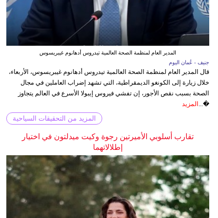
المدير العام لمنظمة الصحة العالمية تيدروس أدهانوم غيبريسوس
جنيف - عُمان اليوم
قال المدير العام لمنظمة الصحة العالمية تيدروس أدهانوم غيبريسوس، الأربعاء،
خلال زيارة إلى الكونغو الديمقراطية، التي تشهد إضراب العاملين في مجال
الصحة بسبب نقص الأجور، إن تفشي فيروس إيبولا الأسرع في العالم يتجاوز
�...
المزيد
المزيد من التحقيقات السياحية
تقارب أسلوبي الأميرتين رجوة وكيت ميدلتون في اختيار
إطلالاتهما