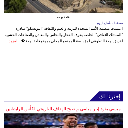
قلعة بهلاء
مسقط - عُمان اليوم
اعتمدت منظمة الأمم المتحدة للتربية والعلم والثقافة "اليونسكو" مبادرة
"الممتلك الثقافي" الخاصة بحرف الفخار والنحاس والمعادن والصناعات الخشبية
لفريق بهلاء التطوعي لمؤسسة المجتمع المحلي بموقع قلعة بهلاء �...
المزيد
إخترنا لك
ميسي يقود إنتر ميامي ويصبح الهداف التاريخي لكأس الرابطتين