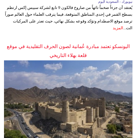
نيويورك - السعودية اليوم
يُعتقد أن جزءاً ضخماً تائهاً من صاروخ فالكون 9 تابع لشركة سبيس إكس ارتطم
بسطح القمر في إحدى المناطق المتوقعة، فيما يترقب العلماء حول العالم صوراً
ترصد موقع الاصطدام وتؤكد وقوعه بشكل نهائي، حيث تعذر على المركبات
الت...
المزيد
اليونسكو تعتمد مبادرة عُمانية لصون الحرف التقليدية في موقع
قلعة بهلاء التاريخي