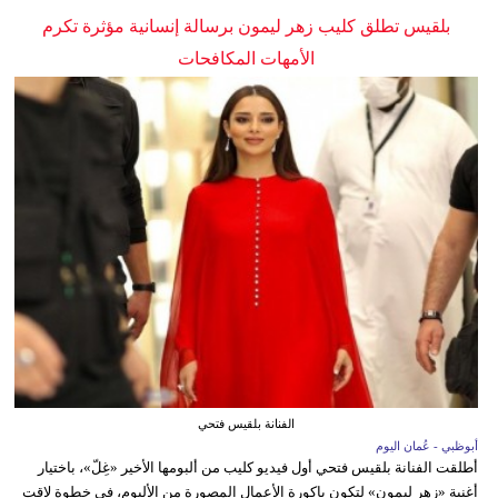
بلقيس تطلق كليب زهر ليمون برسالة إنسانية مؤثرة تكرم
الأمهات المكافحات
الفنانة بلقيس فتحي
أبوظبي - عُمان اليوم
أطلقت الفنانة بلقيس فتحي أول فيديو كليب من ألبومها الأخير «غِلّ»، باختيار
أغنية «زهر ليمون» لتكون باكورة الأعمال المصورة من الألبوم، في خطوة لاقت