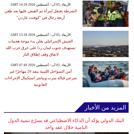
GMT 14:29 2026 الأربعاء ,05 آب / أغسطس
الشرطة تعتقل إمرأة تم القبض عليها بعد طعن
أربعة رجال في "كوفنت غاردن"
GMT 13:18 2026 الأربعاء ,05 آب / أغسطس
الجيش الإسرائيلي يعلن بدء موجة هجمات
تستهدف جنوب لبنان ردا على خرق حزب الله
لاتفاق وقف إطلاق النار
GMT 07:40 2026 الأربعاء ,05 آب / أغسطس
أمن السواحل الليبية ينقذ 29 مهاجرًا غير
شرعي قبالة سرت ويباشر استكمال الإجراءات
القانونية
المزيد من الأخبار
البنك الدولي يؤكد أن الذكاء الاصطناعي قد يسرّع تنمية الدول
النامية خلال عقد واحد