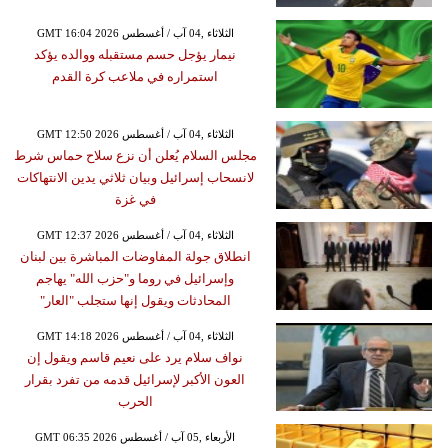
GMT 16:04 2026 الثلاثاء ,04 آب / أغسطس
نيمار يؤجل حسم مستقبله ووالده يؤكد
استمراره في ملاعب كرة القدم
GMT 12:50 2026 الثلاثاء ,04 آب / أغسطس
مجلس السلام يُعلن أن نزع سلاح حماس شرط
لانسحاب إسرائيل وبيان ثلاثي يدين الانتهاكات
في غزة
GMT 12:37 2026 الثلاثاء ,04 آب / أغسطس
انطلاق جولة المفاوضات المباشرة بين لبنان
وإسرائيل في روما و"حزب الله" يهاجم
المحادثات ويقول إنها ستجلب "العار"
GMT 14:18 2026 الثلاثاء ,04 آب / أغسطس
نواف سلام يرد على نعيم قاسم ويقول إن
العون الأكبر لإسرائيل قدمه من تفرد بقرار
الحرب
GMT 06:35 2026 الأربعاء ,05 آب / أغسطس