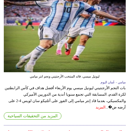
ليونيل ميسي، قائد المنتخب الأرجنتيني ونجم انتر ميامي
ميامي - عُمان اليوم
بات النجم الأرجنتيني ليونيل ميسي يوم الأربعاء أفضل هداف في كأس الرابطتين
لكرة القدم، المسابقة التي تجمع سنويا أندية من الدوريين الأميركي
والمكسيكي، بعدما قاد إنتر ميامي إلى الفوز على أتلتيكو سان لويس 4-2 على
أرضه ض�...
المزيد
المزيد من التحقيقات السياحية