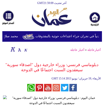
آخر تحديث GMT21:59:09
الرئيسية
أخبارعاجلة
رياضة
ثقافة
محمد صلاح يصل ترك
إقتصاد
أخبارعاجلة
»
أخبار عاجلة
فن
وموسيقى
دبلوماسي فرنسي: وزراء خارجية دول "اصدقاء سورية"
سيعقدون السبت اجتماعًا في الدوحة
أزياء
15:14 2013 الأربعاء ,19 حزيران / يونيو
GMT
صحة
وتغذية
سياحة