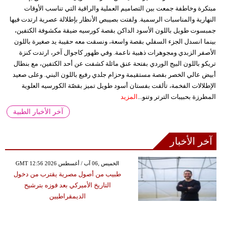
مبتكرة وخاطفة جمعت بين التصاميم العملية والراقية التي تناسب الأوقات
النهارية والمناسبات الرسمية. ولفتت بصيبص الأنظار بإطلالة عصرية ارتدت فيها
جمبسوت طويل باللون الأسود الداكن بقصة كورسيه ضيقة مكشوفة الكتفين،
بينما انسدل الجزء السفلي بقصة واسعة، ونسقت معه حقيبة يد صغيرة باللون
الأصفر الزبدي ومجوهرات ذهبية ناعمة. وفي ظهور كاجوال آخر، ارتدت كنزة
تريكو باللون البيج الوردي بفتحة عنق مائلة كشفت عن أحد الكتفين، مع بنطال
أبيض عالي الخصر بقصة مستقيمة وحزام جلدي رفيع باللون البني. وعلى صعيد
الإطلالات الفخمة، تألقت بفستان أسود طويل تميز بقصّة الكورسيه العلوية
المطرزة بحبيبات الترتر وتنو...
المزيد
آخر الأخبار الطبية
آخر الأخبار
GMT 12:56 2026 الخميس ,06 آب / أغسطس
طبيب من أصول مصرية يقترب من دخول
التاريخ الأميركي بعد فوزه بترشيح
الديمقراطيين