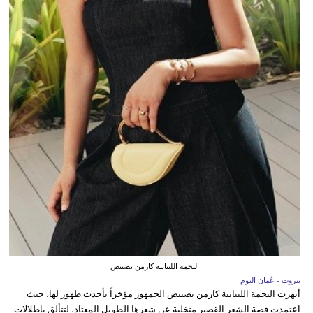
النجمة اللبنانية كارمن بصيبص
بيروت - عُمان اليوم
أبهرت النجمة اللبنانية كارمن بصيبص الجمهور مؤخراً بأحدث ظهور لها، حيث
اعتمدت قصة الشعر القصير متخلية عن شعرها الطويل المعتاد، لتتألق بإطلالات