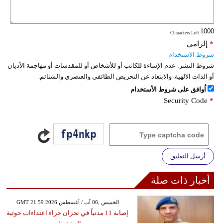
فيديو
: Characters Left
سيارات
*
إلزامي
شروط الاستخدام
شروط النشر:
عدم الإساءة للكاتب أو للأشخاص أو للمقدسات أو مهاجمة الأديان
أو الذات الالهية. والابتعاد عن التحريض الطائفي والعنصري والشتائم.
اُوافق على شروط الأستخدام
Security Code
*
أرسل التعليق
أخبار ذات صلة
GMT 21:59 2026 الخميس ,06 آب / أغسطس
إصابة 11 مدنياً في نجران جراء اعتداءات حوثية