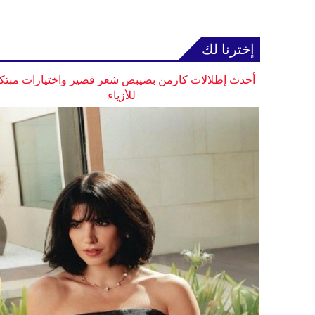
إخترنا لك
أحدث إطلالات كارمن بصيبص شعر قصير واختيارات مبتك
للأزياء