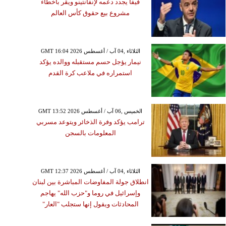
فيفا يجدد دعمه لإنفانتينو ويقر بأخطاء
مشروع بيع حقوق كأس العالم
GMT 16:04 2026 الثلاثاء ,04 آب / أغسطس
نيمار يؤجل حسم مستقبله ووالده يؤكد
استمراره في ملاعب كرة القدم
GMT 13:52 2026 الخميس ,06 آب / أغسطس
ترامب يؤكد وفرة الذخائر ويتوعد مسربي
المعلومات بالسجن
GMT 12:37 2026 الثلاثاء ,04 آب / أغسطس
انطلاق جولة المفاوضات المباشرة بين لبنان
وإسرائيل في روما و"حزب الله" يهاجم
المحادثات ويقول إنها ستجلب "العار"