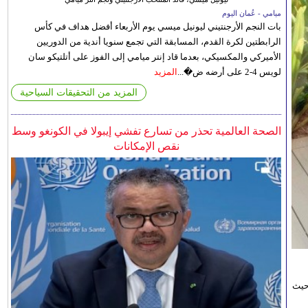
ميامي - عُمان اليوم
بات النجم الأرجنتيني ليونيل ميسي يوم الأربعاء أفضل هداف في كأس
الرابطتين لكرة القدم، المسابقة التي تجمع سنويا أندية من الدوريين
الأميركي والمكسيكي، بعدما قاد إنتر ميامي إلى الفوز على أتلتيكو سان
لويس 4-2 على أرضه ض�...
المزيد
المزيد من التحقيقات السياحية
الصحة العالمية تحذر من تسارع تفشي إيبولا في الكونغو وسط
نقص الإمكانات
حيث