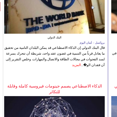
البنك الدولي
بروكسل - عُمان اليوم
قال البنك الدولي إن الذكاء الاصطناعي قد يمكن البلدان النامية من تحقيق
 في
ما يعادل قرناً من التنمية في غضون عقد واحد، شريطة أن تتحرك بسرعة
لسد الفجوات في مجالات الطاقة والاتصال والمهارات. وخلص التقرير إلى
أن فقدان الو�...
المزيد
ي
الذكاء الاصطناعي يصمم جينومات فيروسية كاملة وقابلة
للتكاثر