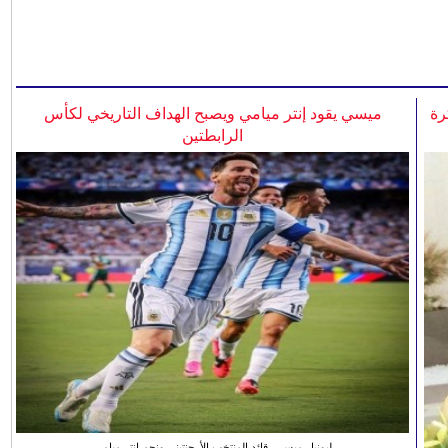
رة
ميسي يقود إنتر ميامي ويصبح الهداف التاريخي لكأس
الرابطتين
ليونيل ميسي، قائد المنتخب الأرجنتيني ونجم انتر ميامي