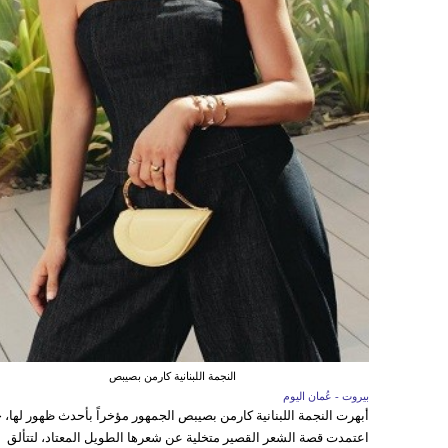
النجمة اللبنانية كارمن بصيبص
بيروت - عُمان اليوم
أبهرت النجمة اللبنانية كارمن بصيبص الجمهور مؤخراً بأحدث ظهور لها، 
اعتمدت قصة الشعر القصير متخلية عن شعرها الطويل المعتاد، لتتألق