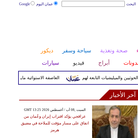
البحث
عمان اليوم
Google
صحة وتغذية
سياحة وسفر
ديكور
دونات
أبراج
فيديو
سيارات
 والميليشيات التابعة لهم
العاصفة الاستوائية مايماي تضرب اليابس
آخر الأخبار
GMT 13:25 2026 السبت ,08 آب / أغسطس
عراقجي يؤكد اقتراب إيران وعُمان من
اتفاق على مسار مؤقت للملاحة في مضيق
هرمز