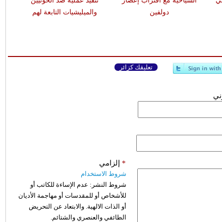
ي
السياحية مع اقتراب إعصار
تنفيذ عملية ضد الحوثيين
دولفين
والميليشيات التابعة لهم
تعليقك كزائر
وني
*
إلزامي
شروط الاستخدام
شروط النشر:
عدم الإساءة للكاتب أو
للأشخاص أو للمقدسات أو مهاجمة الأديان
أو الذات الالهية. والابتعاد عن التحريض
الطائفي والعنصري والشتائم.