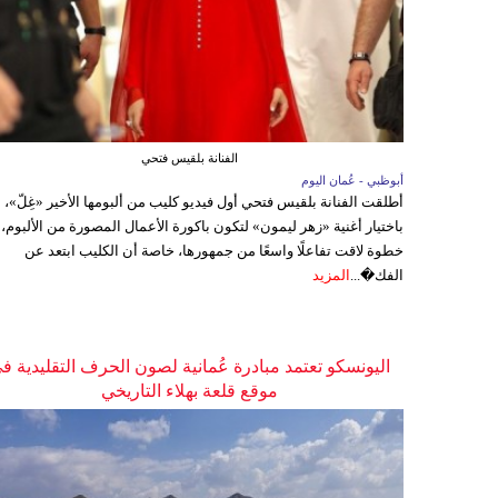
الفنانة بلقيس فتحي
أبوظبي - عُمان اليوم
أطلقت الفنانة بلقيس فتحي أول فيديو كليب من ألبومها الأخير «غِلّ»،
باختيار أغنية «زهر ليمون» لتكون باكورة الأعمال المصورة من الألبوم،
خطوة لاقت تفاعلًا واسعًا من جمهورها، خاصة أن الكليب ابتعد عن
الفك�...
المزيد
اليونسكو تعتمد مبادرة عُمانية لصون الحرف التقليدية ف
موقع قلعة بهلاء التاريخي