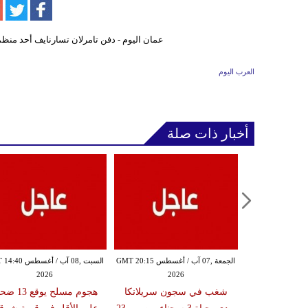
العرب اليوم
أخبار ذات صلة
الجمعة ,07 آب / أغسطس GMT 19:10
الجمعة ,07 آب / أغسطس GMT 20:15
السبت ,08 آب / أغسط
2026
2026
20
ميركية تفرض
شغب في سجون سريلانكا
هجوم مسلح يوقع 