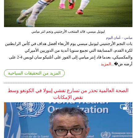
ليونيل ميسي، قائد المنتخب الأرجنتيني ونجم انتر ميامي
ميامي - عُمان اليوم
بات النجم الأرجنتيني ليونيل ميسي يوم الأربعاء أفضل هداف في كأس الرابطتين
لكرة القدم، المسابقة التي تجمع سنويا أندية من الدوريين الأميركي
والمكسيكي، بعدما قاد إنتر ميامي إلى الفوز على أتلتيكو سان لويس 4-2 على
أرضه ض�...
المزيد
المزيد من التحقيقات السياحية
الصحة العالمية تحذر من تسارع تفشي إيبولا في الكونغو وسط
نقص الإمكانات