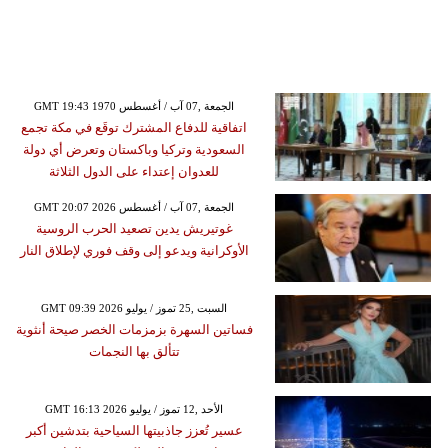
GMT 19:43 1970 الجمعة ,07 آب / أغسطس
اتفاقية للدفاع المشترك توقَع في مكة تجمع
السعودية وتركيا وباكستان وتعرض أي دولة
للعدوان إعتداء على الدول الثلاثة
GMT 20:07 2026 الجمعة ,07 آب / أغسطس
غوتيريش يدين تصعيد الحرب الروسية
الأوكرانية ويدعو إلى وقف فوري لإطلاق النار
GMT 09:39 2026 السبت ,25 تموز / يوليو
فساتين السهرة بزمزمات الخصر صيحة أنثوية
تتألق بها النجمات
GMT 16:13 2026 الأحد ,12 تموز / يوليو
عسير تُعزز جاذبيتها السياحية بتدشين أكبر