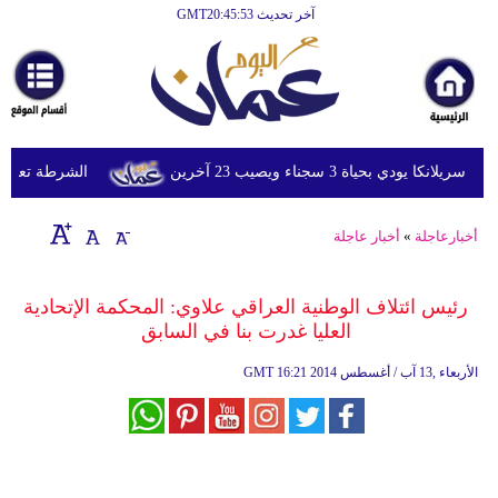
آخر تحديث GMT20:45:53
الرئيسية
أخبارعاجلة
رياضة
ثقافة
ي بحياة 3 سجناء ويصيب 23 آخرين
الشرطة تعتقل إمر
إقتصاد
أخبارعاجلة
»
أخبار عاجلة
فن
وموسيقى
رئيس ائتلاف الوطنية العراقي علاوي: المحكمة الإتحادية
العليا غدرت بنا في السابق
أزياء
16:21 2014 الأربعاء ,13 آب / أغسطس
GMT
صحة
وتغذية
سياحة