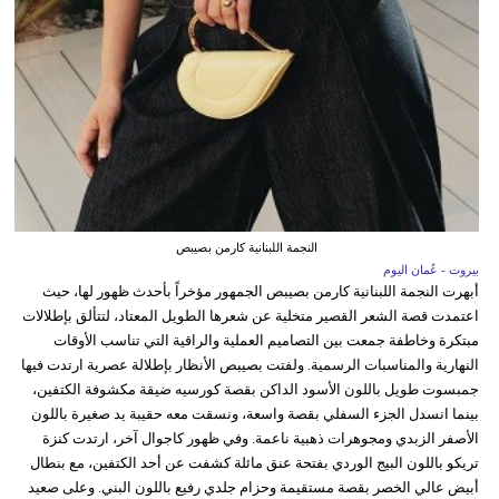
النجمة اللبنانية كارمن بصيبص
بيروت - عُمان اليوم
أبهرت النجمة اللبنانية كارمن بصيبص الجمهور مؤخراً بأحدث ظهور لها، حيث
اعتمدت قصة الشعر القصير متخلية عن شعرها الطويل المعتاد، لتتألق بإطلالات
مبتكرة وخاطفة جمعت بين التصاميم العملية والراقية التي تناسب الأوقات
النهارية والمناسبات الرسمية. ولفتت بصيبص الأنظار بإطلالة عصرية ارتدت فيها
جمبسوت طويل باللون الأسود الداكن بقصة كورسيه ضيقة مكشوفة الكتفين،
بينما انسدل الجزء السفلي بقصة واسعة، ونسقت معه حقيبة يد صغيرة باللون
الأصفر الزبدي ومجوهرات ذهبية ناعمة. وفي ظهور كاجوال آخر، ارتدت كنزة
تريكو باللون البيج الوردي بفتحة عنق مائلة كشفت عن أحد الكتفين، مع بنطال
أبيض عالي الخصر بقصة مستقيمة وحزام جلدي رفيع باللون البني. وعلى صعيد