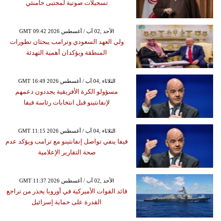
تسجيلات صوتية لمجتبى خامنئي
GMT 09:42 2026 الأحد ,02 آب / أغسطس
ولي العهد السعودي وترامب يبحثان تطورات
المنطقة ويؤكدان أهمية التهدئة
GMT 16:49 2026 الثلاثاء ,04 آب / أغسطس
مسؤولو الكرة الأفريقية يجددون دعمهم
لإنفانتينو قبل انتخابات رئاسة فيفا
GMT 11:15 2026 الثلاثاء ,04 آب / أغسطس
فيفا ينفي تواصل إنفانتينو مع ترامب ويؤكد عدم
صحة التقارير الإعلامية
GMT 11:37 2026 الأحد ,02 آب / أغسطس
قائد القوات الأميركية في أوروبا يحذر من تراجع
القدرة على حماية إسرائيل