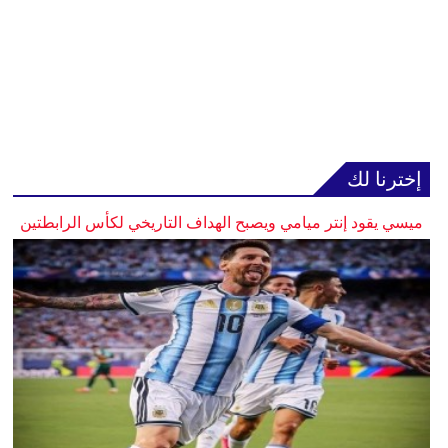
إخترنا لك
ميسي يقود إنتر ميامي ويصبح الهداف التاريخي لكأس الرابطتين