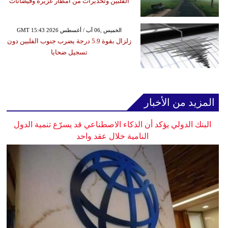
الفلبين وتحذيرات من أمطار غزيرة وفيضانات
GMT 15:43 2026 الخميس ,06 آب / أغسطس
زلزال بقوة 5.9 درجة يضرب جنوب الفلبين دون
تسجيل ضحايا
المزيد من الأخبار
البنك الدولي يؤكد أن الذكاء الاصطناعي قد يسرّع تنمية الدول
النامية خلال عقد واحد