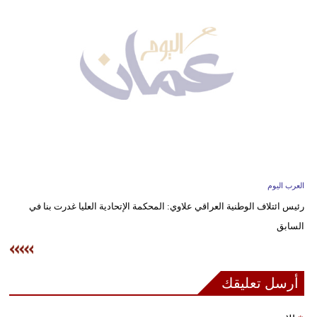
وسفر
ديكور
أخبار
إعلام
تعليم
مرأة
العرب اليوم
علوم
رئيس ائتلاف الوطنية العراقي علاوي: المحكمة الإتحادية العليا غدرت بنا في
وتكنولوجيا
السابق
بيئة
مدوَّنات
أرسل تعليقك
أبراج