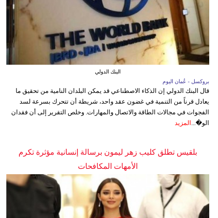
البنك الدولي
بروكسل - عُمان اليوم
قال البنك الدولي إن الذكاء الاصطناعي قد يمكن البلدان النامية من تحقيق ما
يعادل قرناً من التنمية في غضون عقد واحد، شريطة أن تتحرك بسرعة لسد
الفجوات في مجالات الطاقة والاتصال والمهارات. وخلص التقرير إلى أن فقدان
الو�...
المزيد
بلقيس تطلق كليب زهر ليمون برسالة إنسانية مؤثرة تكرم
الأمهات المكافحات