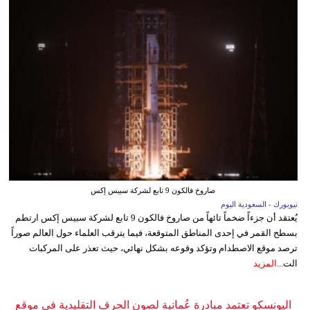
صاروخ فالكون 9 تابع لشركة سبيس إكس
نيويورك - السعودية اليوم
يُعتقد أن جزءاً ضخماً تائهاً من صاروخ فالكون 9 تابع لشركة سبيس إكس ارتطم
بسطح القمر في إحدى المناطق المتوقعة، فيما يترقب العلماء حول العالم صوراً
ترصد موقع الاصطدام وتؤكد وقوعه بشكل نهائي، حيث تعذر على المركبات
الت...
المزيد
اليونسكو تعتمد مبادرة عُمانية لصون الحرف التقليدية في موقع