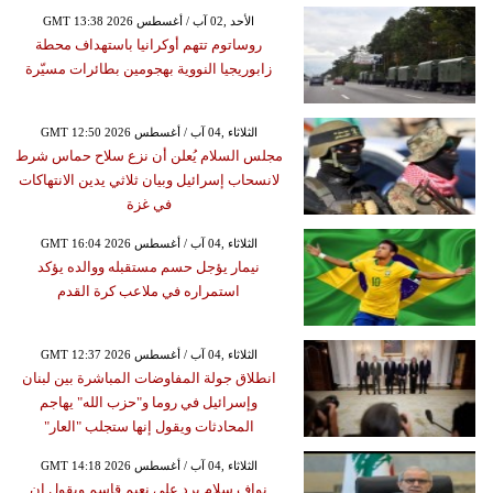
GMT 13:38 2026 الأحد ,02 آب / أغسطس
روساتوم تتهم أوكرانيا باستهداف محطة
زابوريجيا النووية بهجومين بطائرات مسيّرة
GMT 12:50 2026 الثلاثاء ,04 آب / أغسطس
مجلس السلام يُعلن أن نزع سلاح حماس شرط
لانسحاب إسرائيل وبيان ثلاثي يدين الانتهاكات
في غزة
GMT 16:04 2026 الثلاثاء ,04 آب / أغسطس
نيمار يؤجل حسم مستقبله ووالده يؤكد
استمراره في ملاعب كرة القدم
GMT 12:37 2026 الثلاثاء ,04 آب / أغسطس
انطلاق جولة المفاوضات المباشرة بين لبنان
وإسرائيل في روما و"حزب الله" يهاجم
المحادثات ويقول إنها ستجلب "العار"
GMT 14:18 2026 الثلاثاء ,04 آب / أغسطس
نواف سلام يرد على نعيم قاسم ويقول إن