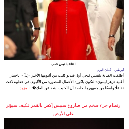
الفنانة بلقيس فتحي
أبوظبي - عُمان اليوم
أطلقت الفنانة بلقيس فتحي أول فيديو كليب من ألبومها الأخير «غِلّ»، باختيار
أغنية «زهر ليمون» لتكون باكورة الأعمال المصورة من الألبوم، في خطوة لاقت
تفاعلًا واسعًا من جمهورها، خاصة أن الكليب ابتعد عن الفك�...
المزيد
ارتطام جزء ضخم من صاروخ سبيس إكس بالقمر فكيف سيؤثر
على الأرض