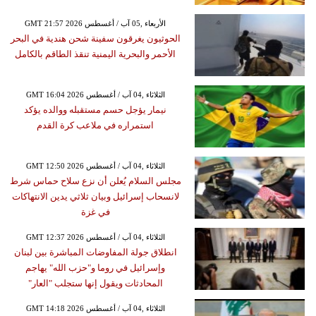
GMT 21:57 2026 الأربعاء ,05 آب / أغسطس
الحوثيون يغرقون سفينة شحن هندية في البحر
الأحمر والبحرية اليمنية تنقذ الطاقم بالكامل
GMT 16:04 2026 الثلاثاء ,04 آب / أغسطس
نيمار يؤجل حسم مستقبله ووالده يؤكد
استمراره في ملاعب كرة القدم
GMT 12:50 2026 الثلاثاء ,04 آب / أغسطس
مجلس السلام يُعلن أن نزع سلاح حماس شرط
لانسحاب إسرائيل وبيان ثلاثي يدين الانتهاكات
في غزة
GMT 12:37 2026 الثلاثاء ,04 آب / أغسطس
انطلاق جولة المفاوضات المباشرة بين لبنان
وإسرائيل في روما و"حزب الله" يهاجم
المحادثات ويقول إنها ستجلب "العار"
GMT 14:18 2026 الثلاثاء ,04 آب / أغسطس