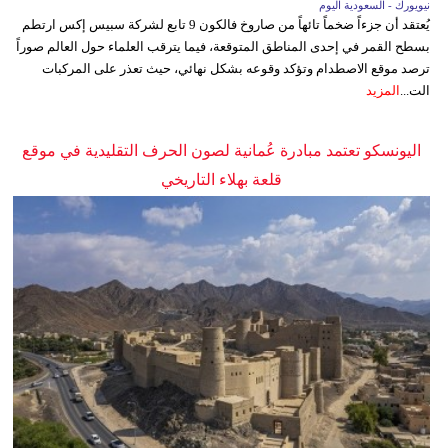
نيويورك - السعودية اليوم
يُعتقد أن جزءاً ضخماً تائهاً من صاروخ فالكون 9 تابع لشركة سبيس إكس ارتطم
بسطح القمر في إحدى المناطق المتوقعة، فيما يترقب العلماء حول العالم صوراً
ترصد موقع الاصطدام وتؤكد وقوعه بشكل نهائي، حيث تعذر على المركبات
الت...
المزيد
اليونسكو تعتمد مبادرة عُمانية لصون الحرف التقليدية في موقع
قلعة بهلاء التاريخي