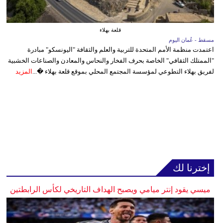
قلعة بهلاء
مسقط - عُمان اليوم
اعتمدت منظمة الأمم المتحدة للتربية والعلم والثقافة "اليونسكو" مبادرة
"الممتلك الثقافي" الخاصة بحرف الفخار والنحاس والمعادن والصناعات الخشبية
لفريق بهلاء التطوعي لمؤسسة المجتمع المحلي بموقع قلعة بهلاء �...
المزيد
إخترنا لك
ميسي يقود إنتر ميامي ويصبح الهداف التاريخي لكأس الرابطتين