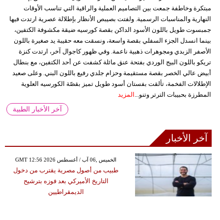
مبتكرة وخاطفة جمعت بين التصاميم العملية والراقية التي تناسب الأوقات
النهارية والمناسبات الرسمية. ولفتت بصيبص الأنظار بإطلالة عصرية ارتدت فيها
جمبسوت طويل باللون الأسود الداكن بقصة كورسيه ضيقة مكشوفة الكتفين،
بينما انسدل الجزء السفلي بقصة واسعة، ونسقت معه حقيبة يد صغيرة باللون
الأصفر الزبدي ومجوهرات ذهبية ناعمة. وفي ظهور كاجوال آخر، ارتدت كنزة
تريكو باللون البيج الوردي بفتحة عنق مائلة كشفت عن أحد الكتفين، مع بنطال
أبيض عالي الخصر بقصة مستقيمة وحزام جلدي رفيع باللون البني. وعلى صعيد
الإطلالات الفخمة، تألقت بفستان أسود طويل تميز بقصّة الكورسيه العلوية
المطرزة بحبيبات الترتر وتنو...
المزيد
آخر الأخبار الطبية
آخر الأخبار
GMT 12:56 2026 الخميس ,06 آب / أغسطس
طبيب من أصول مصرية يقترب من دخول
التاريخ الأميركي بعد فوزه بترشيح
الديمقراطيين