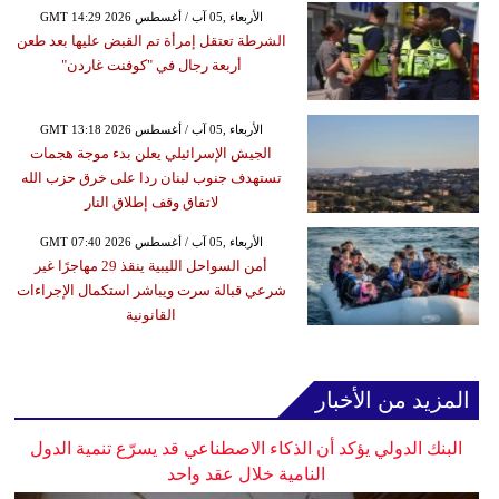
GMT 14:29 2026 الأربعاء ,05 آب / أغسطس
الشرطة تعتقل إمرأة تم القبض عليها بعد طعن
أربعة رجال في "كوفنت غاردن"
GMT 13:18 2026 الأربعاء ,05 آب / أغسطس
الجيش الإسرائيلي يعلن بدء موجة هجمات
تستهدف جنوب لبنان ردا على خرق حزب الله
لاتفاق وقف إطلاق النار
GMT 07:40 2026 الأربعاء ,05 آب / أغسطس
أمن السواحل الليبية ينقذ 29 مهاجرًا غير
شرعي قبالة سرت ويباشر استكمال الإجراءات
القانونية
المزيد من الأخبار
البنك الدولي يؤكد أن الذكاء الاصطناعي قد يسرّع تنمية الدول
النامية خلال عقد واحد