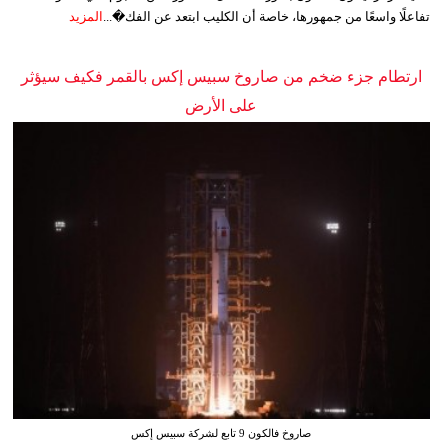
تفاعلًا واسعًا من جمهورها، خاصة أن الكليب ابتعد عن الفك�...
المزيد
ارتطام جزء ضخم من صاروخ سبيس إكس بالقمر فكيف سيؤثر
على الأرض
صاروخ فالكون 9 تابع لشركة سبيس إكس