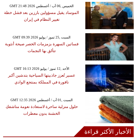
GMT 21:48 2026 الخميس ,06 آب / أغسطس
الموساد يقيل مسؤولين بارزين بعد فشل خطة
تغيير النظام في إيران
GMT 09:39 2026 السبت ,25 تموز / يوليو
فساتين السهرة بزمزمات الخصر صيحة أنثوية
تتألق بها النجمات
GMT 16:13 2026 الأحد ,12 تموز / يوليو
عسير تُعزز جاذبيتها السياحية بتدشين أكبر
نافورة في المملكة بمنتجع الوادي
GMT 12:35 2026 السبت ,01 آب / أغسطس
حلول منزلية ساحرة لاستعادة نعومة مناشفكِ
الخشنة بدون معطرات
الأخبار الأكثر قراءة