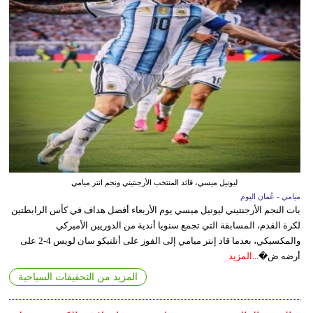
ليونيل ميسي، قائد المنتخب الأرجنتيني ونجم انتر ميامي
ميامي - عُمان اليوم
بات النجم الأرجنتيني ليونيل ميسي يوم الأربعاء أفضل هداف في كأس الرابطتين
لكرة القدم، المسابقة التي تجمع سنويا أندية من الدوريين الأميركي
والمكسيكي، بعدما قاد إنتر ميامي إلى الفوز على أتلتيكو سان لويس 4-2 على
أرضه ض�...
المزيد
المزيد من التحقيقات السياحية