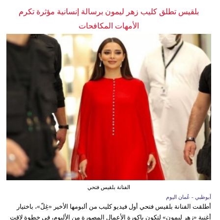
بلقيس تطلق كليب زهر ليمون برسالة إنسانية مؤثرة تكرم
الأمهات المكافحات
الفنانة بلقيس فتحي
أبوظبي - عُمان اليوم
أطلقت الفنانة بلقيس فتحي أول فيديو كليب من ألبومها الأخير «غِلّ»، باختيار
أغنية «زهر ليمون» لتكون باكورة الأعمال المصورة من الألبوم، في خطوة لاقت