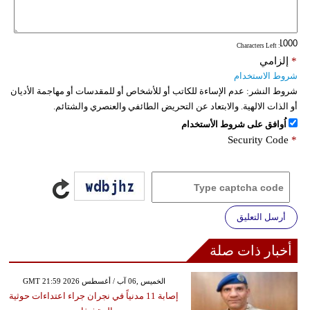
فيديو
: Characters Left
سيارات
*
إلزامي
شروط الاستخدام
شروط النشر:
عدم الإساءة للكاتب أو للأشخاص أو للمقدسات أو مهاجمة الأديان
أو الذات الالهية. والابتعاد عن التحريض الطائفي والعنصري والشتائم.
اُوافق على شروط الأستخدام
Security Code
*
أرسل التعليق
أخبار ذات صلة
GMT 21:59 2026 الخميس ,06 آب / أغسطس
إصابة 11 مدنياً في نجران جراء اعتداءات حوثية