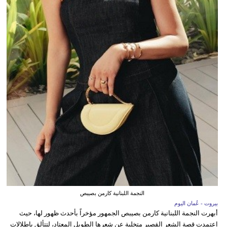
النجمة اللبنانية كارمن بصيبص
بيروت - عُمان اليوم
أبهرت النجمة اللبنانية كارمن بصيبص الجمهور مؤخراً بأحدث ظهور لها، حيث
اعتمدت قصة الشعر القصير متخلية عن شعرها الطويل المعتاد، لتتألق بإطلالات