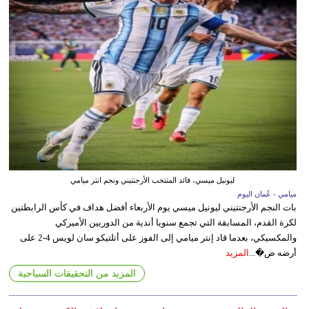
ليونيل ميسي، قائد المنتخب الأرجنتيني ونجم انتر ميامي
ميامي - عُمان اليوم
بات النجم الأرجنتيني ليونيل ميسي يوم الأربعاء أفضل هداف في كأس الرابطتين
لكرة القدم، المسابقة التي تجمع سنويا أندية من الدوريين الأميركي
والمكسيكي، بعدما قاد إنتر ميامي إلى الفوز على أتلتيكو سان لويس 4-2 على
أرضه ض�...
المزيد
المزيد من التحقيقات السياحية