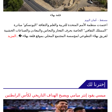
قلعة بهلاء
مسقط - عُمان اليوم
اعتمدت منظمة الأمم المتحدة للتربية والعلم والثقافة "اليونسكو" مبادرة
"الممتلك الثقافي" الخاصة بحرف الفخار والنحاس والمعادن والصناعات الخشبية
لفريق بهلاء التطوعي لمؤسسة المجتمع المحلي بموقع قلعة بهلاء �...
المزيد
إخترنا لك
ميسي يقود إنتر ميامي ويصبح الهداف التاريخي لكأس الرابطتين