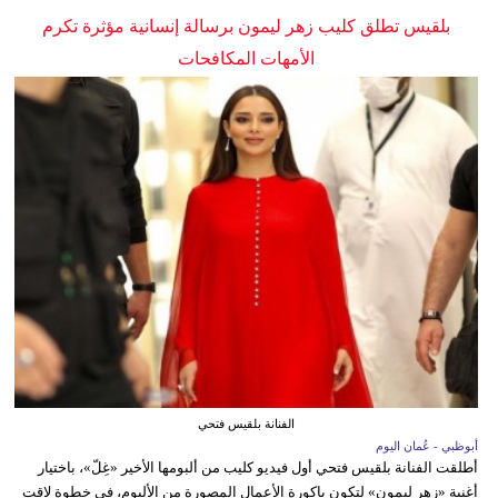
بلقيس تطلق كليب زهر ليمون برسالة إنسانية مؤثرة تكرم
الأمهات المكافحات
الفنانة بلقيس فتحي
أبوظبي - عُمان اليوم
أطلقت الفنانة بلقيس فتحي أول فيديو كليب من ألبومها الأخير «غِلّ»، باختيار
أغنية «زهر ليمون» لتكون باكورة الأعمال المصورة من الألبوم، في خطوة لاقت