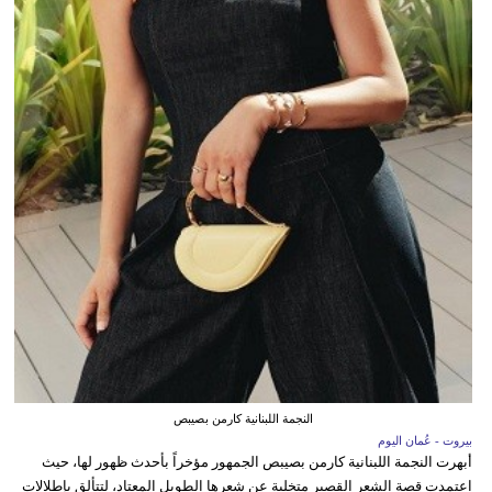
النجمة اللبنانية كارمن بصيبص
بيروت - عُمان اليوم
أبهرت النجمة اللبنانية كارمن بصيبص الجمهور مؤخراً بأحدث ظهور لها، حيث
اعتمدت قصة الشعر القصير متخلية عن شعرها الطويل المعتاد، لتتألق بإطلالات