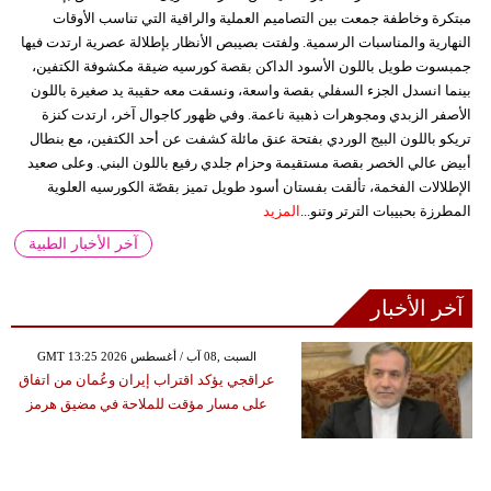
مبتكرة وخاطفة جمعت بين التصاميم العملية والراقية التي تناسب الأوقات
النهارية والمناسبات الرسمية. ولفتت بصيبص الأنظار بإطلالة عصرية ارتدت فيها
جمبسوت طويل باللون الأسود الداكن بقصة كورسيه ضيقة مكشوفة الكتفين،
بينما انسدل الجزء السفلي بقصة واسعة، ونسقت معه حقيبة يد صغيرة باللون
الأصفر الزبدي ومجوهرات ذهبية ناعمة. وفي ظهور كاجوال آخر، ارتدت كنزة
تريكو باللون البيج الوردي بفتحة عنق مائلة كشفت عن أحد الكتفين، مع بنطال
أبيض عالي الخصر بقصة مستقيمة وحزام جلدي رفيع باللون البني. وعلى صعيد
الإطلالات الفخمة، تألقت بفستان أسود طويل تميز بقصّة الكورسيه العلوية
المطرزة بحبيبات الترتر وتنو...
المزيد
آخر الأخبار الطبية
آخر الأخبار
GMT 13:25 2026 السبت ,08 آب / أغسطس
عراقجي يؤكد اقتراب إيران وعُمان من اتفاق
على مسار مؤقت للملاحة في مضيق هرمز