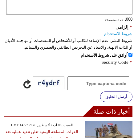
فيديو
: Characters Left
سيارات
*
إلزامي
شروط الاستخدام
شروط النشر:
عدم الإساءة للكاتب أو للأشخاص أو للمقدسات أو مهاجمة الأديان
أو الذات الالهية. والابتعاد عن التحريض الطائفي والعنصري والشتائم.
اُوافق على شروط الأستخدام
Security Code
*
أرسل التعليق
أخبار ذات صلة
GMT 14:57 2026 السبت ,08 آب / أغسطس
القوات المسلحة اليمنية تعلن تنفيذ عملية ضد