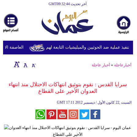
آخر تحديث GMT09:32:44
الرئيسية
أخبارعاجلة
رياضة
ثقافة
تنفيذ عملية ضد الحوثيين والميليشيات التابعة لهم
العاصفة الاستوائ
إقتصاد
أخبارعاجلة
»
أخبار عاجلة
فن
وموسيقى
سرايا القدس : نقوم بتوثيق انتهاكات الاحتلال منذ انتهاء
العدوان الأخير على القطاع
أزياء
17:11 2012 السبت ,22 كانون الأول / ديسمبر
GMT
صحة
وتغذية
سياحة