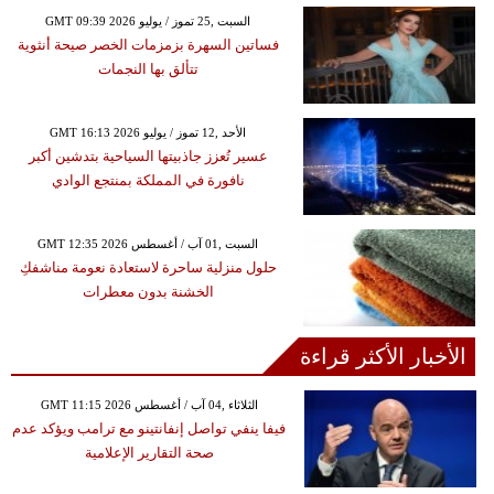
GMT 09:39 2026 السبت ,25 تموز / يوليو
فساتين السهرة بزمزمات الخصر صيحة أنثوية
تتألق بها النجمات
GMT 16:13 2026 الأحد ,12 تموز / يوليو
عسير تُعزز جاذبيتها السياحية بتدشين أكبر
نافورة في المملكة بمنتجع الوادي
GMT 12:35 2026 السبت ,01 آب / أغسطس
حلول منزلية ساحرة لاستعادة نعومة مناشفكِ
الخشنة بدون معطرات
الأخبار الأكثر قراءة
GMT 11:15 2026 الثلاثاء ,04 آب / أغسطس
فيفا ينفي تواصل إنفانتينو مع ترامب ويؤكد عدم
صحة التقارير الإعلامية