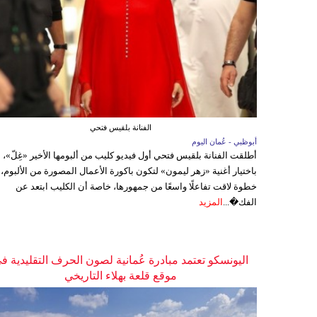
الفنانة بلقيس فتحي
أبوظبي - عُمان اليوم
أطلقت الفنانة بلقيس فتحي أول فيديو كليب من ألبومها الأخير «غِلّ»،
باختيار أغنية «زهر ليمون» لتكون باكورة الأعمال المصورة من الألبوم،
خطوة لاقت تفاعلًا واسعًا من جمهورها، خاصة أن الكليب ابتعد عن
الفك�...
المزيد
اليونسكو تعتمد مبادرة عُمانية لصون الحرف التقليدية ف
موقع قلعة بهلاء التاريخي