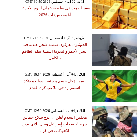
GMT 09:59 2026 الأحد ,02 آب / أغسطس
سعر الذهب في سلطنة عمان اليوم الأحد 02
أغسطس/ آب 2026
GMT 21:57 2026 الأربعاء ,05 آب / أغسطس
الحوثيون يغرقون سفينة شحن هندية في
البحر الأحمر والبحرية اليمنية تنقذ الطاقم
بالكامل
GMT 16:04 2026 الثلاثاء ,04 آب / أغسطس
نيمار يؤجل حسم مستقبله ووالده يؤكد
استمراره في ملاعب كرة القدم
GMT 12:50 2026 الثلاثاء ,04 آب / أغسطس
مجلس السلام يُعلن أن نزع سلاح حماس
شرط لانسحاب إسرائيل وبيان ثلاثي يدين
الانتهاكات في غزة