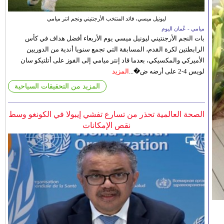
ليونيل ميسي، قائد المنتخب الأرجنتيني ونجم انتر ميامي
ميامي - عُمان اليوم
بات النجم الأرجنتيني ليونيل ميسي يوم الأربعاء أفضل هداف في كأس
الرابطتين لكرة القدم، المسابقة التي تجمع سنويا أندية من الدوريين
الأميركي والمكسيكي، بعدما قاد إنتر ميامي إلى الفوز على أتلتيكو سان
لويس 4-2 على أرضه ض�...
المزيد
المزيد من التحقيقات السياحية
الصحة العالمية تحذر من تسارع تفشي إيبولا في الكونغو وسط
نقص الإمكانات