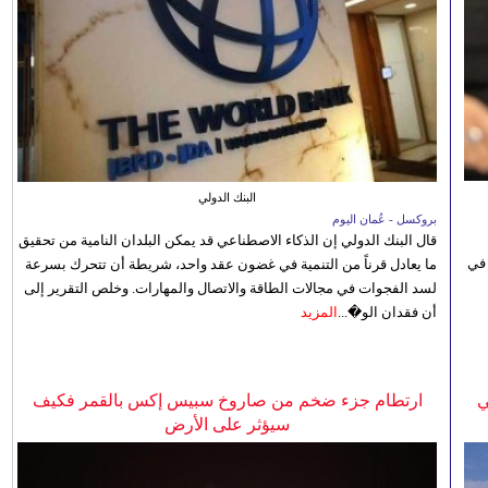
البنك الدولي
بروكسل - عُمان اليوم
قال البنك الدولي إن الذكاء الاصطناعي قد يمكن البلدان النامية من تحقيق
 في
ما يعادل قرناً من التنمية في غضون عقد واحد، شريطة أن تتحرك بسرعة
لسد الفجوات في مجالات الطاقة والاتصال والمهارات. وخلص التقرير إلى
أن فقدان الو�...
المزيد
ي
ارتطام جزء ضخم من صاروخ سبيس إكس بالقمر فكيف
سيؤثر على الأرض