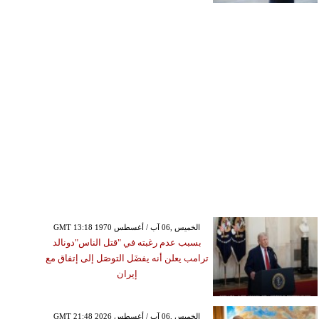
GMT 13:18 1970 الخميس ,06 آب / أغسطس
بسبب عدم رغبته في "قتل الناس"دونالد
ترامب يعلن أنه يفضَل التوصَل إلى إتفاق مع
إيران
GMT 21:48 2026 الخميس ,06 آب / أغسطس