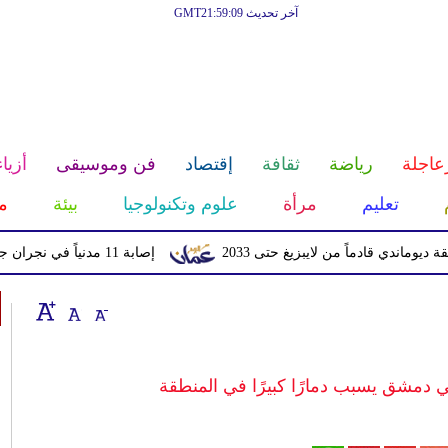
آخر تحديث GMT21:59:09
عاجلة
رياضة
ثقافة
إقتصاد
فن وموسيقى
أزياء
تعليم
مرأة
علوم وتكنولوجيا
بيئة
م
قادماً من لايبزيغ حتى 2033
إصابة 11 مدنياً في نجران جراء اعتداءات حوثية بالمقذوفات
مشق يسبب دمارًا كبيرًا في المنطقة