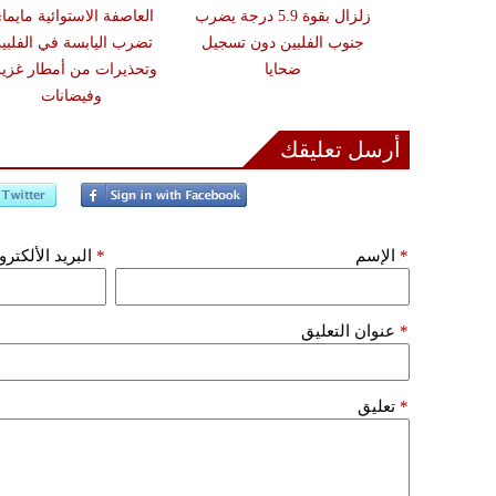
 عقوبات عن
زلزال بقوة 5.9 درجة يضرب
العاصفة الاستوائية مايما
تين على صلة
جنوب الفلبين دون تسجيل
تضرب اليابسة في الفلبي
ري الإيراني
ضحايا
وتحذيرات من أمطار غزير
وفيضانات
أرسل تعليقك
*
الإسم
*
البريد الألكتر
*
عنوان التعليق
*
تعليق