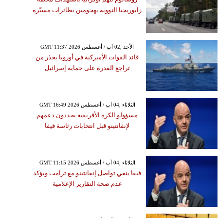
زابوريجيا النووية بهجومين بطائرات مسيّرة
GMT 11:37 2026 الأحد ,02 آب / أغسطس
قائد القوات الأميركية في أوروبا يحذر من
تراجع القدرة على حماية إسرائيل
GMT 16:49 2026 الثلاثاء ,04 آب / أغسطس
مسؤولو الكرة الأفريقية يجددون دعمهم
لإنفانتينو قبل انتخابات رئاسة فيفا
GMT 11:15 2026 الثلاثاء ,04 آب / أغسطس
فيفا ينفي تواصل إنفانتينو مع ترامب ويؤكد
عدم صحة التقارير الإعلامية