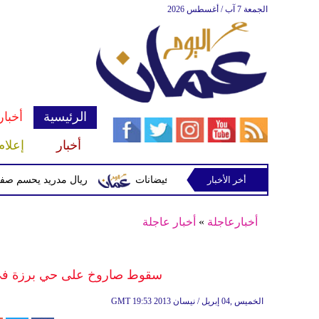
الجمعة 7 آب / أغسطس 2026
الرئيسية
أخبار
أخبار
إعلام
أخر الأخبار
 وتحذيرات من أمطار غزيرة وفيضانات
ريال مدريد يحسم صفقة ديوماندي 
أخبارعاجلة
»
أخبار عاجلة
سقوط صاروخ على حي برزة في د
19:53 2013 الخميس ,04 إبريل / نيسان
GMT