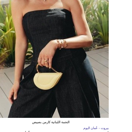
النجمة اللبنانية كارمن بصيبص
بيروت - عُمان اليوم