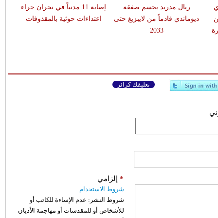
ي
ريال مدريد يحسم صفقة
إصابة 11 مدنياً في نجران جراء
ن
ديوماندي قادماً من لايبزيغ حتى
اعتداءات حوثية بالمقذوفات
ة
2033
تعليقك كزائر
وني
*
إلزامي
شروط الاستخدام
شروط النشر:
عدم الإساءة للكاتب أو
للأشخاص أو للمقدسات أو مهاجمة الأديان