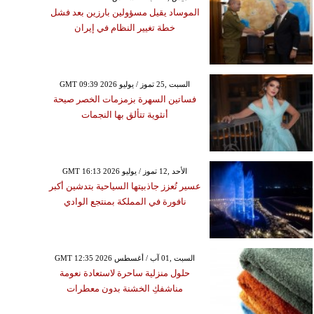
الموساد يقيل مسؤولين بارزين بعد فشل
خطة تغيير النظام في إيران
GMT 09:39 2026 السبت ,25 تموز / يوليو
فساتين السهرة بزمزمات الخصر صيحة
أنثوية تتألق بها النجمات
GMT 16:13 2026 الأحد ,12 تموز / يوليو
عسير تُعزز جاذبيتها السياحية بتدشين أكبر
نافورة في المملكة بمنتجع الوادي
GMT 12:35 2026 السبت ,01 آب / أغسطس
حلول منزلية ساحرة لاستعادة نعومة
مناشفكِ الخشنة بدون معطرات