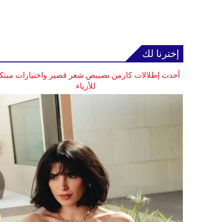
إخترنا لك
أحدث إطلالات كارمن بصيبص شعر قصير واختيارات مبتك
للأزياء