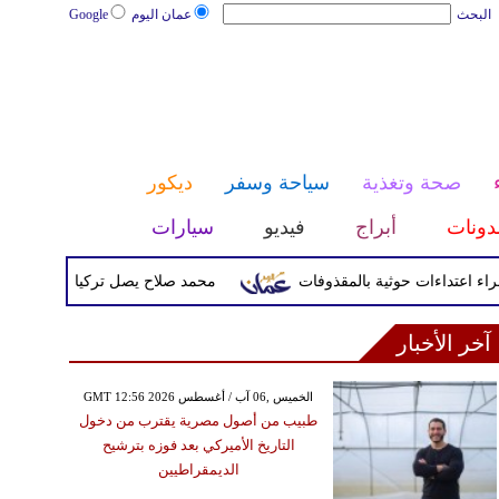
البحث
عمان اليوم
Google
صحة وتغذية
سياحة وسفر
ديكور
دونات
أبراج
فيديو
سيارات
محمد صلاح يصل تركيا الأربعاء لإتمام انتق
آخر الأخبار
GMT 12:56 2026 الخميس ,06 آب / أغسطس
طبيب من أصول مصرية يقترب من دخول
التاريخ الأميركي بعد فوزه بترشيح
الديمقراطيين