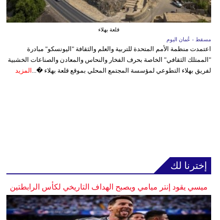
قلعة بهلاء
مسقط - عُمان اليوم
اعتمدت منظمة الأمم المتحدة للتربية والعلم والثقافة "اليونسكو" مبادرة
"الممتلك الثقافي" الخاصة بحرف الفخار والنحاس والمعادن والصناعات الخشبية
لفريق بهلاء التطوعي لمؤسسة المجتمع المحلي بموقع قلعة بهلاء �...
المزيد
إخترنا لك
ميسي يقود إنتر ميامي ويصبح الهداف التاريخي لكأس الرابطتين