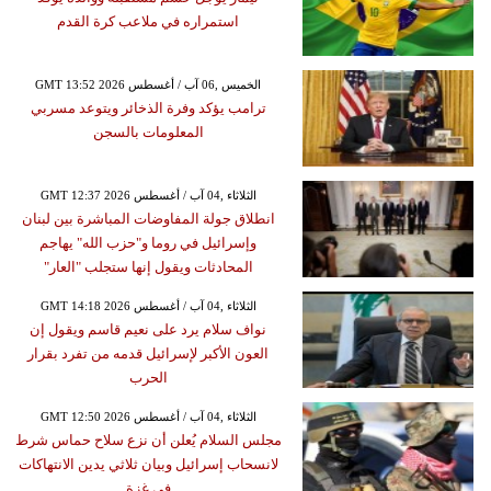
استمراره في ملاعب كرة القدم
GMT 13:52 2026 الخميس ,06 آب / أغسطس
ترامب يؤكد وفرة الذخائر ويتوعد مسربي
المعلومات بالسجن
GMT 12:37 2026 الثلاثاء ,04 آب / أغسطس
انطلاق جولة المفاوضات المباشرة بين لبنان
وإسرائيل في روما و"حزب الله" يهاجم
المحادثات ويقول إنها ستجلب "العار"
GMT 14:18 2026 الثلاثاء ,04 آب / أغسطس
نواف سلام يرد على نعيم قاسم ويقول إن
العون الأكبر لإسرائيل قدمه من تفرد بقرار
الحرب
GMT 12:50 2026 الثلاثاء ,04 آب / أغسطس
مجلس السلام يُعلن أن نزع سلاح حماس شرط
لانسحاب إسرائيل وبيان ثلاثي يدين الانتهاكات
في غزة