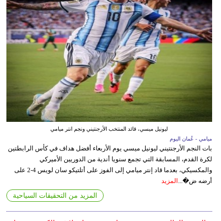
ليونيل ميسي، قائد المنتخب الأرجنتيني ونجم انتر ميامي
ميامي - عُمان اليوم
بات النجم الأرجنتيني ليونيل ميسي يوم الأربعاء أفضل هداف في كأس الرابطتين
لكرة القدم، المسابقة التي تجمع سنويا أندية من الدوريين الأميركي
والمكسيكي، بعدما قاد إنتر ميامي إلى الفوز على أتلتيكو سان لويس 4-2 على
أرضه ض�...
المزيد
المزيد من التحقيقات السياحية