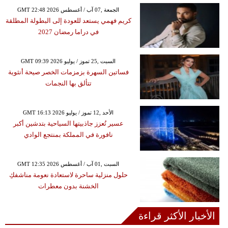
GMT 22:48 2026 الجمعة ,07 آب / أغسطس
كريم فهمي يستعد للعودة إلى البطولة المطلقة
في دراما رمضان 2027
GMT 09:39 2026 السبت ,25 تموز / يوليو
فساتين السهرة بزمزمات الخصر صيحة أنثوية
تتألق بها النجمات
GMT 16:13 2026 الأحد ,12 تموز / يوليو
عسير تُعزز جاذبيتها السياحية بتدشين أكبر
نافورة في المملكة بمنتجع الوادي
GMT 12:35 2026 السبت ,01 آب / أغسطس
حلول منزلية ساحرة لاستعادة نعومة مناشفكِ
الخشنة بدون معطرات
الأخبار الأكثر قراءة