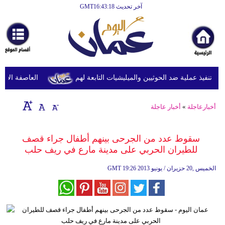
آخر تحديث GMT16:43:18
الرئيسية
أخبارعاجلة
رياضة
ثقافة
تنفيذ عملية ضد الحوثيين والميليشيات التابعة لهم
العاصفة الاستوائ
إقتصاد
أخبارعاجلة
»
أخبار عاجلة
فن
وموسيقى
سقوط عدد من الجرحى بينهم أطفال جراء قصف
للطيران الحربي على مدينة مارع في ريف حلب
أزياء
19:26 2013 الخميس ,20 حزيران / يونيو
GMT
صحة
وتغذية
سياحة