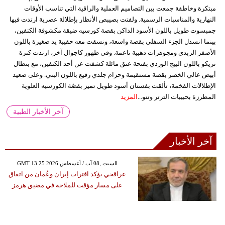
مبتكرة وخاطفة جمعت بين التصاميم العملية والراقية التي تناسب الأوقات
النهارية والمناسبات الرسمية. ولفتت بصيبص الأنظار بإطلالة عصرية ارتدت فيها
جمبسوت طويل باللون الأسود الداكن بقصة كورسيه ضيقة مكشوفة الكتفين،
بينما انسدل الجزء السفلي بقصة واسعة، ونسقت معه حقيبة يد صغيرة باللون
الأصفر الزبدي ومجوهرات ذهبية ناعمة. وفي ظهور كاجوال آخر، ارتدت كنزة
تريكو باللون البيج الوردي بفتحة عنق مائلة كشفت عن أحد الكتفين، مع بنطال
أبيض عالي الخصر بقصة مستقيمة وحزام جلدي رفيع باللون البني. وعلى صعيد
الإطلالات الفخمة، تألقت بفستان أسود طويل تميز بقصّة الكورسيه العلوية
المطرزة بحبيبات الترتر وتنو...
المزيد
آخر الأخبار الطبية
آخر الأخبار
GMT 13:25 2026 السبت ,08 آب / أغسطس
عراقجي يؤكد اقتراب إيران وعُمان من اتفاق
على مسار مؤقت للملاحة في مضيق هرمز