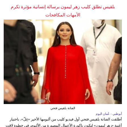
بلقيس تطلق كليب زهر ليمون برسالة إنسانية مؤثرة تكرم
الأمهات المكافحات
الفنانة بلقيس فتحي
أبوظبي - عُمان اليوم
أطلقت الفنانة بلقيس فتحي أول فيديو كليب من ألبومها الأخير «غِلّ»، باختيار
أغنية «زهر ليمون» لتكون باكورة الأعمال المصورة من الألبوم، في خطوة لاقت