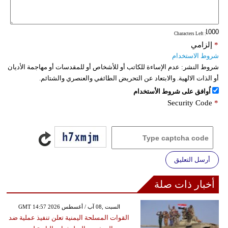
فيديو
: Characters Left
سيارات
*
إلزامي
شروط الاستخدام
شروط النشر:
عدم الإساءة للكاتب أو للأشخاص أو للمقدسات أو مهاجمة الأديان
أو الذات الالهية. والابتعاد عن التحريض الطائفي والعنصري والشتائم.
اُوافق على شروط الأستخدام
Security Code
*
أرسل التعليق
أخبار ذات صلة
GMT 14:57 2026 السبت ,08 آب / أغسطس
القوات المسلحة اليمنية تعلن تنفيذ عملية ضد