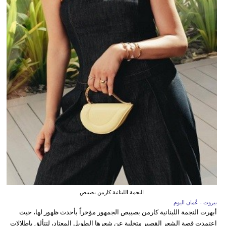
النجمة اللبنانية كارمن بصيبص
بيروت - عُمان اليوم
أبهرت النجمة اللبنانية كارمن بصيبص الجمهور مؤخراً بأحدث ظهور لها، حيث
اعتمدت قصة الشعر القصير متخلية عن شعرها الطويل المعتاد، لتتألق بإطلالات