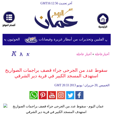
آخر تحديث GMT16:12:56
الرئيسية
أخبارعاجلة
رياضة
ثقافة
في الفلبين وتحذيرات من أمطار غزيرة وفيضانات
الحوثيون يعلنون
إقتصاد
أخبارعاجلة
»
أخبار عاجلة
فن
وموسيقى
سقوط عدد من الجرحى جراء قصف براجمات الصواريخ
استهدف المسجد الكبير في قرية دير الشرقي
أزياء
20:33 2013 الخميس ,20 حزيران / يونيو
GMT
صحة
وتغذية
سياحة