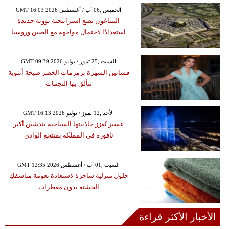
GMT 16:03 2026 الخميس ,06 آب / أغسطس
البنتاغون يضع استراتيجية نووية جديدة
استعدادًا لاحتمال مواجهة مع الصين وروسيا
GMT 09:39 2026 السبت ,25 تموز / يوليو
فساتين السهرة بزمزمات الخصر صيحة أنثوية
تتألق بها النجمات
GMT 16:13 2026 الأحد ,12 تموز / يوليو
عسير تُعزز جاذبيتها السياحية بتدشين أكبر
نافورة في المملكة بمنتجع الوادي
GMT 12:35 2026 السبت ,01 آب / أغسطس
حلول منزلية ساحرة لاستعادة نعومة مناشفكِ
الخشنة بدون معطرات
الأخبار الأكثر قراءة