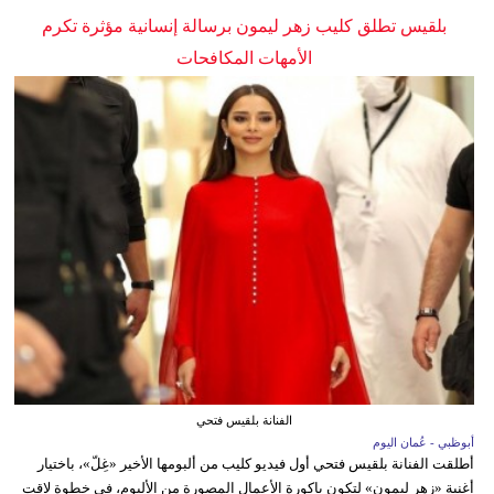
بلقيس تطلق كليب زهر ليمون برسالة إنسانية مؤثرة تكرم
الأمهات المكافحات
الفنانة بلقيس فتحي
أبوظبي - عُمان اليوم
أطلقت الفنانة بلقيس فتحي أول فيديو كليب من ألبومها الأخير «غِلّ»، باختيار
أغنية «زهر ليمون» لتكون باكورة الأعمال المصورة من الألبوم، في خطوة لاقت