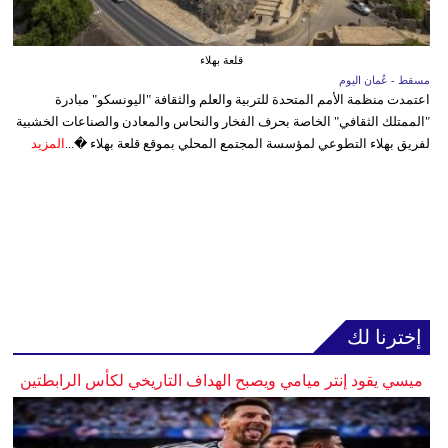
قلعة بهلاء
مسقط - عُمان اليوم
اعتمدت منظمة الأمم المتحدة للتربية والعلم والثقافة "اليونسكو" مبادرة
"الممتلك الثقافي" الخاصة بحرف الفخار والنحاس والمعادن والصناعات الخشبية
لفريق بهلاء التطوعي لمؤسسة المجتمع المحلي بموقع قلعة بهلاء �...
المزيد
إخترنا لك
ميسي يقود إنتر ميامي ويصبح الهداف التاريخي لكأس الرابطتين