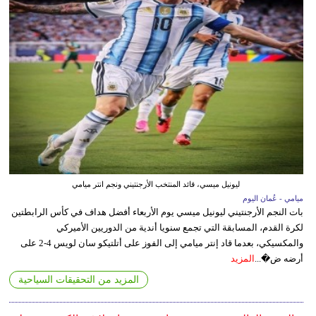
ليونيل ميسي، قائد المنتخب الأرجنتيني ونجم انتر ميامي
ميامي - عُمان اليوم
بات النجم الأرجنتيني ليونيل ميسي يوم الأربعاء أفضل هداف في كأس الرابطتين
لكرة القدم، المسابقة التي تجمع سنويا أندية من الدوريين الأميركي
والمكسيكي، بعدما قاد إنتر ميامي إلى الفوز على أتلتيكو سان لويس 4-2 على
أرضه ض�...
المزيد
المزيد من التحقيقات السياحية