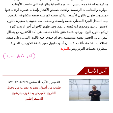
مبتكرة وخاطفة جمعت بين التصاميم العملية والراقية التي تناسب الأوقات
النهارية والمناسبات الرسمية. ولفتت بصيبص الأنظار بإطلالة عصرية ارتدت فيها
جمبسوت طويل باللون الأسود الداكن بقصة كورسيه ضيقة مكشوفة الكتفين،
بينما انسدل الجزء السفلي بقصة واسعة، ونسقت معه حقيبة يد صغيرة باللون
الأصفر الزبدي ومجوهرات ذهبية ناعمة. وفي ظهور كاجوال آخر، ارتدت كنزة
تريكو باللون البيج الوردي بفتحة عنق مائلة كشفت عن أحد الكتفين، مع بنطال
أبيض عالي الخصر بقصة مستقيمة وحزام جلدي رفيع باللون البني. وعلى صعيد
الإطلالات الفخمة، تألقت بفستان أسود طويل تميز بقصّة الكورسيه العلوية
المطرزة بحبيبات الترتر وتنو...
المزيد
آخر الأخبار الطبية
آخر الأخبار
GMT 12:56 2026 الخميس ,06 آب / أغسطس
طبيب من أصول مصرية يقترب من دخول
التاريخ الأميركي بعد فوزه بترشيح
الديمقراطيين