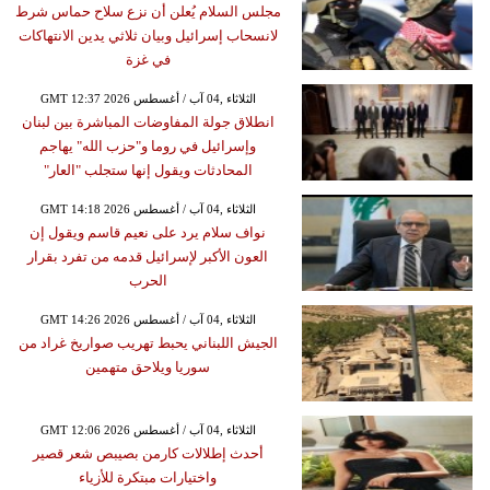
مجلس السلام يُعلن أن نزع سلاح حماس شرط
لانسحاب إسرائيل وبيان ثلاثي يدين الانتهاكات
في غزة
GMT 12:37 2026 الثلاثاء ,04 آب / أغسطس
انطلاق جولة المفاوضات المباشرة بين لبنان
وإسرائيل في روما و"حزب الله" يهاجم
المحادثات ويقول إنها ستجلب "العار"
GMT 14:18 2026 الثلاثاء ,04 آب / أغسطس
نواف سلام يرد على نعيم قاسم ويقول إن
العون الأكبر لإسرائيل قدمه من تفرد بقرار
الحرب
GMT 14:26 2026 الثلاثاء ,04 آب / أغسطس
الجيش اللبناني يحبط تهريب صواريخ غراد من
سوريا ويلاحق متهمين
GMT 12:06 2026 الثلاثاء ,04 آب / أغسطس
أحدث إطلالات كارمن بصيبص شعر قصير
واختيارات مبتكرة للأزياء