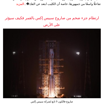
تفاعلًا واسعًا من جمهورها، خاصة أن الكليب ابتعد عن الفك�...
المزيد
ارتطام جزء ضخم من صاروخ سبيس إكس بالقمر فكيف سيؤثر
على الأرض
صاروخ فالكون 9 تابع لشركة سبيس إكس