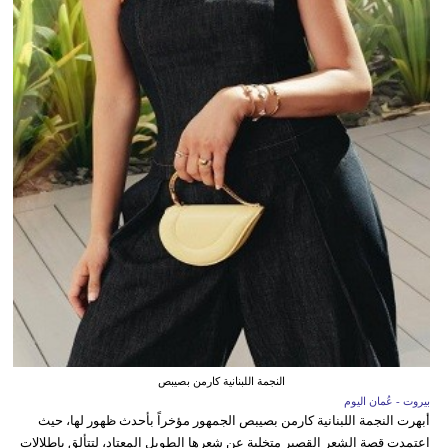
النجمة اللبنانية كارمن بصيبص
بيروت - عُمان اليوم
أبهرت النجمة اللبنانية كارمن بصيبص الجمهور مؤخراً بأحدث ظهور لها، حيث
اعتمدت قصة الشعر القصير متخلية عن شعرها الطويل المعتاد، لتتألق بإطلالات