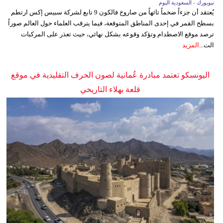
نيويورك - السعودية اليوم
يُعتقد أن جزءاً ضخماً تائهاً من صاروخ فالكون 9 تابع لشركة سبيس إكس ارتطم
بسطح القمر في إحدى المناطق المتوقعة، فيما يترقب العلماء حول العالم صوراً
ترصد موقع الاصطدام وتؤكد وقوعه بشكل نهائي، حيث تعذر على المركبات
الت...
المزيد
اليونسكو تعتمد مبادرة عُمانية لصون الحرف التقليدية في موقع
قلعة بهلاء التاريخي