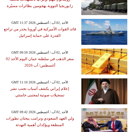
زابوريجيا النووية بهجومين بطائرات مسيّرة
GMT 11:37 2026 الأحد ,02 آب / أغسطس
قائد القوات الأميركية في أوروبا يحذر من تراجع
القدرة على حماية إسرائيل
GMT 09:59 2026 الأحد ,02 آب / أغسطس
سعر الذهب في سلطنة عمان اليوم الأحد 02
أغسطس/ آب 2026
GMT 11:10 2026 الأحد ,02 آب / أغسطس
إعلام إيراني يكشف أسباب تجنب نشر
تسجيلات صوتية لمجتبى خامنئي
GMT 09:42 2026 الأحد ,02 آب / أغسطس
ولي العهد السعودي وترامب يبحثان تطورات
المنطقة ويؤكدان أهمية التهدئة