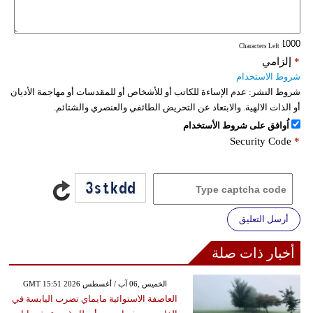
فيديو
: Characters Left
سيارات
*
إلزامي
شروط الاستخدام
شروط النشر:
عدم الإساءة للكاتب أو للأشخاص أو للمقدسات أو مهاجمة الأديان
أو الذات الالهية. والابتعاد عن التحريض الطائفي والعنصري والشتائم.
اُوافق على شروط الأستخدام
Security Code
*
أرسل التعليق
أخبار ذات صلة
GMT 15:51 2026 الخميس ,06 آب / أغسطس
العاصفة الاستوائية مايماي تضرب اليابسة في