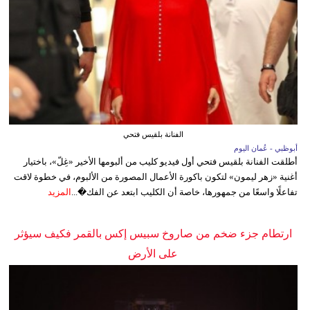
الفنانة بلقيس فتحي
أبوظبي - عُمان اليوم
أطلقت الفنانة بلقيس فتحي أول فيديو كليب من ألبومها الأخير «غِلّ»، باختيار
أغنية «زهر ليمون» لتكون باكورة الأعمال المصورة من الألبوم، في خطوة لاقت
تفاعلًا واسعًا من جمهورها، خاصة أن الكليب ابتعد عن الفك�...
المزيد
ارتطام جزء ضخم من صاروخ سبيس إكس بالقمر فكيف سيؤثر
على الأرض