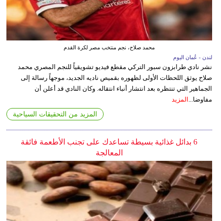
محمد صلاح، نجم منتخب مصر لكرة القدم
لندن - عُمان اليوم
نشر نادي طرابزون سبور التركي مقطع فيديو تشويقياً للنجم المصري محمد
صلاح يوثق اللحظات الأولى لظهوره بقميص ناديه الجديد، موجهاً رسالة إلى
الجماهير التي تنتظره بعد انتشار أنباء انتقاله. وكان النادي قد أعلن أن
مفاوضا...
المزيد
المزيد من التحقيقات السياحية
6 بدائل غذائية بسيطة تساعدك على تجنب الأطعمة فائقة
المعالجة