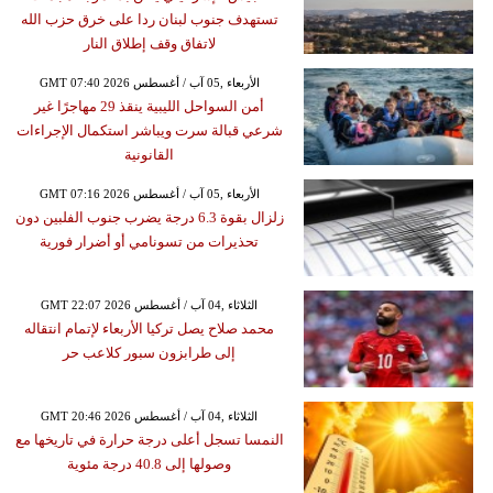
تستهدف جنوب لبنان ردا على خرق حزب الله
لاتفاق وقف إطلاق النار
GMT 07:40 2026 الأربعاء ,05 آب / أغسطس
أمن السواحل الليبية ينقذ 29 مهاجرًا غير
شرعي قبالة سرت ويباشر استكمال الإجراءات
القانونية
GMT 07:16 2026 الأربعاء ,05 آب / أغسطس
زلزال بقوة 6.3 درجة يضرب جنوب الفلبين دون
تحذيرات من تسونامي أو أضرار فورية
GMT 22:07 2026 الثلاثاء ,04 آب / أغسطس
محمد صلاح يصل تركيا الأربعاء لإتمام انتقاله
إلى طرابزون سبور كلاعب حر
GMT 20:46 2026 الثلاثاء ,04 آب / أغسطس
النمسا تسجل أعلى درجة حرارة في تاريخها مع
وصولها إلى 40.8 درجة مئوية