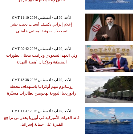
GMT 11:10 2026 الأحد ,02 آب / أغسطس
إعلام إيراني يكشف أسباب تجنب نشر
تسجيلات صوتية لمجتبى خامنئي
GMT 09:42 2026 الأحد ,02 آب / أغسطس
ولي العهد السعودي وترامب يبحثان تطورات
المنطقة ويؤكدان أهمية التهدئة
GMT 13:38 2026 الأحد ,02 آب / أغسطس
روساتوم تتهم أوكرانيا باستهداف محطة
زابوريجيا النووية بهجومين بطائرات مسيّرة
GMT 11:37 2026 الأحد ,02 آب / أغسطس
قائد القوات الأميركية في أوروبا يحذر من تراجع
القدرة على حماية إسرائيل