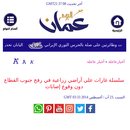
آخر تحديث GMT21:37:08
الرئيسية
أخبارعاجلة
رياضة
ثقافة
 وطائرتين على صلة بالحرس الثوري الإيراني
اليابان تحذر من ا
إقتصاد
أخبارعاجلة
»
أخبار عاجلة
فن
وموسيقى
سلسلة غارات على آراضي زراعية في رفح جنوب القطاع
دون وقوع إصابات
أزياء
03:33 2014 السبت ,23 آب / أغسطس
GMT
صحة
وتغذية
سياحة