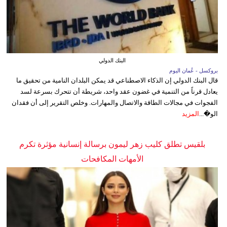
البنك الدولي
بروكسل - عُمان اليوم
قال البنك الدولي إن الذكاء الاصطناعي قد يمكن البلدان النامية من تحقيق ما
يعادل قرناً من التنمية في غضون عقد واحد، شريطة أن تتحرك بسرعة لسد
الفجوات في مجالات الطاقة والاتصال والمهارات. وخلص التقرير إلى أن فقدان
الو�...
المزيد
بلقيس تطلق كليب زهر ليمون برسالة إنسانية مؤثرة تكرم
الأمهات المكافحات