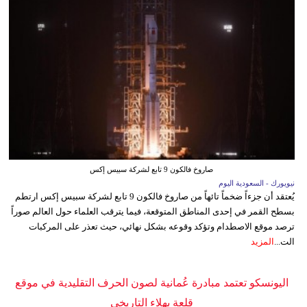
صاروخ فالكون 9 تابع لشركة سبيس إكس
نيويورك - السعودية اليوم
يُعتقد أن جزءاً ضخماً تائهاً من صاروخ فالكون 9 تابع لشركة سبيس إكس ارتطم
بسطح القمر في إحدى المناطق المتوقعة، فيما يترقب العلماء حول العالم صوراً
ترصد موقع الاصطدام وتؤكد وقوعه بشكل نهائي، حيث تعذر على المركبات
الت...
المزيد
اليونسكو تعتمد مبادرة عُمانية لصون الحرف التقليدية في موقع
قلعة بهلاء التاريخي