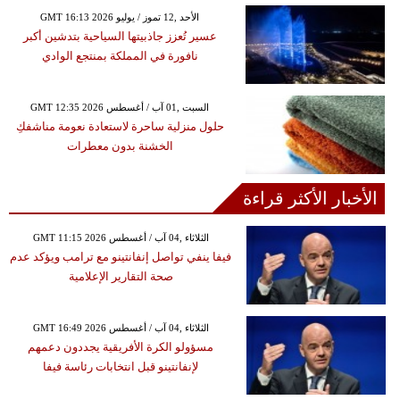
GMT 16:13 2026 الأحد ,12 تموز / يوليو
عسير تُعزز جاذبيتها السياحية بتدشين أكبر
نافورة في المملكة بمنتجع الوادي
GMT 12:35 2026 السبت ,01 آب / أغسطس
حلول منزلية ساحرة لاستعادة نعومة مناشفكِ
الخشنة بدون معطرات
الأخبار الأكثر قراءة
GMT 11:15 2026 الثلاثاء ,04 آب / أغسطس
فيفا ينفي تواصل إنفانتينو مع ترامب ويؤكد عدم
صحة التقارير الإعلامية
GMT 16:49 2026 الثلاثاء ,04 آب / أغسطس
مسؤولو الكرة الأفريقية يجددون دعمهم
لإنفانتينو قبل انتخابات رئاسة فيفا