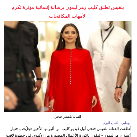
بلقيس تطلق كليب زهر ليمون برسالة إنسانية مؤثرة تكرم
الأمهات المكافحات
الفنانة بلقيس فتحي
أبوظبي - عُمان اليوم
أطلقت الفنانة بلقيس فتحي أول فيديو كليب من ألبومها الأخير «غِلّ»، باختيار
أغنية «زهر ليمون» لتكون باكورة الأعمال المصورة من الألبوم، في خطوة لاقت