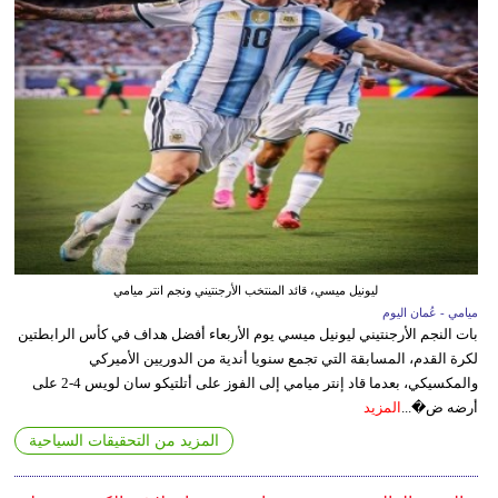
ليونيل ميسي، قائد المنتخب الأرجنتيني ونجم انتر ميامي
ميامي - عُمان اليوم
بات النجم الأرجنتيني ليونيل ميسي يوم الأربعاء أفضل هداف في كأس الرابطتين
لكرة القدم، المسابقة التي تجمع سنويا أندية من الدوريين الأميركي
والمكسيكي، بعدما قاد إنتر ميامي إلى الفوز على أتلتيكو سان لويس 4-2 على
أرضه ض�...
المزيد
المزيد من التحقيقات السياحية