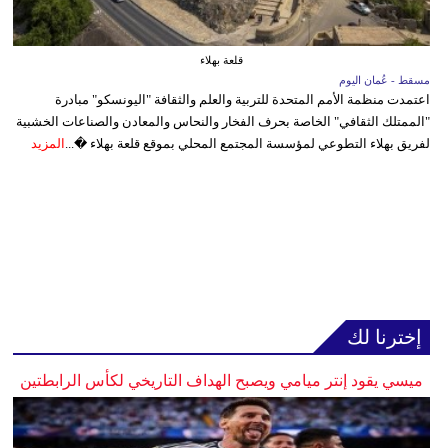
قلعة بهلاء
مسقط - عُمان اليوم
اعتمدت منظمة الأمم المتحدة للتربية والعلم والثقافة "اليونسكو" مبادرة
"الممتلك الثقافي" الخاصة بحرف الفخار والنحاس والمعادن والصناعات الخشبية
لفريق بهلاء التطوعي لمؤسسة المجتمع المحلي بموقع قلعة بهلاء �...
المزيد
إخترنا لك
ميسي يقود إنتر ميامي ويصبح الهداف التاريخي لكأس الرابطتين