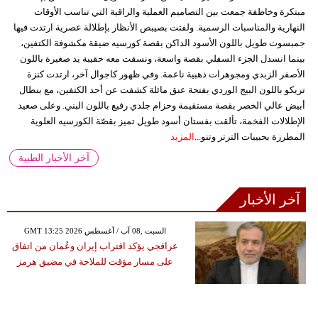
مبتكرة وخاطفة جمعت بين التصاميم العملية والراقية التي تناسب الأوقات
النهارية والمناسبات الرسمية. ولفتت بصيبص الأنظار بإطلالة عصرية ارتدت فيها
جمبسوت طويل باللون الأسود الداكن بقصة كورسيه ضيقة مكشوفة الكتفين،
بينما انسدل الجزء السفلي بقصة واسعة، ونسقت معه حقيبة يد صغيرة باللون
الأصفر الزبدي ومجوهرات ذهبية ناعمة. وفي ظهور كاجوال آخر، ارتدت كنزة
تريكو باللون البيج الوردي بفتحة عنق مائلة كشفت عن أحد الكتفين، مع بنطال
أبيض عالي الخصر بقصة مستقيمة وحزام جلدي رفيع باللون البني. وعلى صعيد
الإطلالات الفخمة، تألقت بفستان أسود طويل تميز بقصّة الكورسيه العلوية
المطرزة بحبيبات الترتر وتنو...
المزيد
آخر الأخبار الطبية
آخر الأخبار
GMT 13:25 2026 السبت ,08 آب / أغسطس
عراقجي يؤكد اقتراب إيران وعُمان من اتفاق
على مسار مؤقت للملاحة في مضيق هرمز