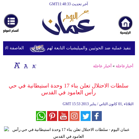
آخر تحديث GMT11:48:33
الرئيسية
أخبارعاجلة
رياضة
ثقافة
تنفيذ عملية ضد الحوثيين والميليشيات التابعة لهم
العاصفة الاستوائ
إقتصاد
أخبارعاجلة
»
أخبار عاجلة
فن
وموسيقى
سلطات الاحتلال تعلن بناء 17 وحدة استيطانية في حي
رأس العامود في القدس
أزياء
15:53 2013 الثلاثاء ,01 كانون الثاني / يناير
GMT
صحة
وتغذية
سياحة