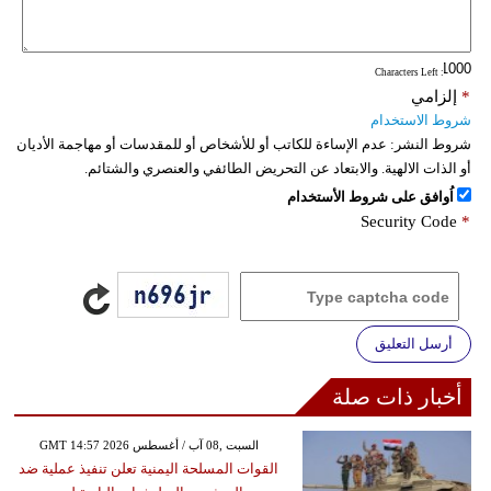
فيديو
: Characters Left
سيارات
*
إلزامي
شروط الاستخدام
شروط النشر:
عدم الإساءة للكاتب أو للأشخاص أو للمقدسات أو مهاجمة الأديان
أو الذات الالهية. والابتعاد عن التحريض الطائفي والعنصري والشتائم.
اُوافق على شروط الأستخدام
Security Code
*
أرسل التعليق
أخبار ذات صلة
GMT 14:57 2026 السبت ,08 آب / أغسطس
القوات المسلحة اليمنية تعلن تنفيذ عملية ضد