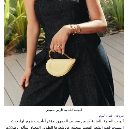
النجمة اللبنانية كارمن بصيبص
بيروت - عُمان اليوم
أبهرت النجمة اللبنانية كارمن بصيبص الجمهور مؤخراً بأحدث ظهور لها، حيث
اعتمدت قصة الشعر القصير متخلية عن شعرها الطويل المعتاد، لتتألق بإطلالات