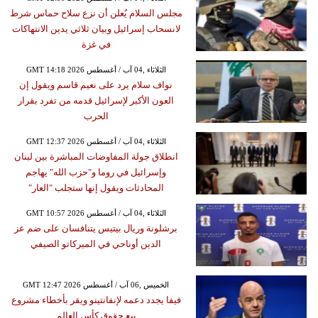
مجلس السلام يُعلن أن نزع سلاح حماس شرط
لانسحاب إسرائيل وبيان ثلاثي يدين الانتهاكات
في غزة
GMT 14:18 2026 الثلاثاء ,04 آب / أغسطس
نواف سلام يرد على نعيم قاسم ويقول إن
العون الأكبر لإسرائيل قدمه من تفرد بقرار
الحرب
GMT 12:37 2026 الثلاثاء ,04 آب / أغسطس
انطلاق جولة المفاوضات المباشرة بين لبنان
وإسرائيل في روما و"حزب الله" يهاجم
المحادثات ويقول إنها ستجلب "العار"
GMT 10:57 2026 الثلاثاء ,04 آب / أغسطس
برشلونة وريال بيتيس يتنافسان على ضم عز
الدين أوناحي في الميركاتو الصيفي
GMT 12:47 2026 الخميس ,06 آب / أغسطس
فيفا يجدد دعمه لإنفانتينو ويقر بأخطاء مشروع
بيع حقوق كأس العالم