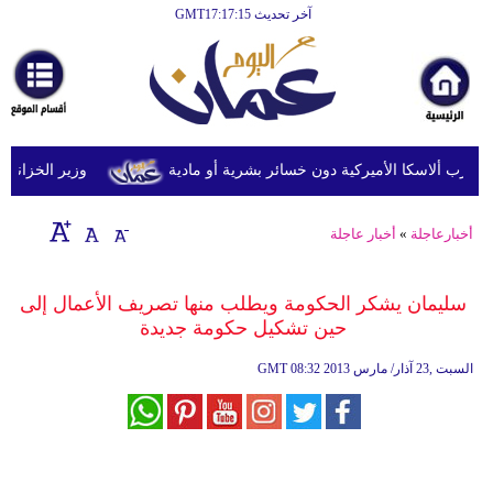
آخر تحديث GMT17:17:15
الرئيسية
أخبارعاجلة
رياضة
ثقافة
وزير الخزانة الأمري
إقتصاد
أخبارعاجلة
»
أخبار عاجلة
فن
وموسيقى
سليمان يشكر الحكومة ويطلب منها تصريف الأعمال إلى
حين تشكيل حكومة جديدة
أزياء
08:32 2013 السبت ,23 آذار/ مارس
GMT
صحة
وتغذية
سياحة