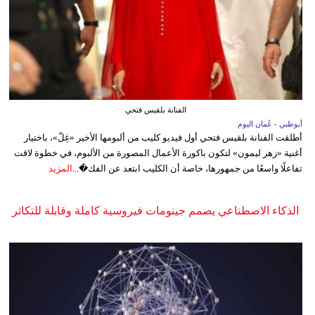
الفنانة بلقيس فتحي
أبوظبي - عُمان اليوم
أطلقت الفنانة بلقيس فتحي أول فيديو كليب من ألبومها الأخير «غِلّ»، باختيار
أغنية «زهر ليمون» لتكون باكورة الأعمال المصورة من الألبوم، في خطوة لاقت
تفاعلًا واسعًا من جمهورها، خاصة أن الكليب ابتعد عن الفك�...
المزيد
الذكاء الاصطناعي يصمم جينومات فيروسية كاملة وقابلة للتكاثر