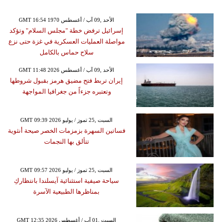
GMT 16:54 1970 الأحد ,09 آب / أغسطس
إسرائيل ترفض خطة "مجلس السلام" وتؤكد
مواصلة العمليات العسكرية في غزة حتى نزع
سلاح حماس بالكامل
GMT 11:48 2026 الأحد ,09 آب / أغسطس
إيران تربط فتح مضيق هرمز بقبول شروطها
وتعتبره جزءاً من جغرافيا المواجهة
GMT 09:39 2026 السبت ,25 تموز / يوليو
فساتين السهرة بزمزمات الخصر صيحة أنثوية
تتألق بها النجمات
GMT 09:57 2026 السبت ,25 تموز / يوليو
سياحة صيفية استثنائية آيسلندا بانتظاركِ
بمناظرها الطبيعية الآسرة
GMT 12:35 2026 السبت ,01 آب / أغسطس