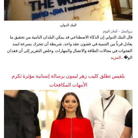
البنك الدولي
بروكسل - عُمان اليوم
قال البنك الدولي إن الذكاء الاصطناعي قد يمكن البلدان النامية من تحقيق ما
يعادل قرناً من التنمية في غضون عقد واحد، شريطة أن تتحرك بسرعة لسد
الفجوات في مجالات الطاقة والاتصال والمهارات. وخلص التقرير إلى أن فقدان
الو�...
المزيد
بلقيس تطلق كليب زهر ليمون برسالة إنسانية مؤثرة تكرم
الأمهات المكافحات