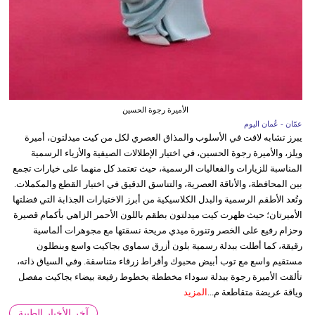
الأميرة رجوة الحسين
عمّان - عُمان اليوم
يبرز تشابه لافت في الأسلوب والمذاق العصري لكل من كيت ميدلتون، أميرة
ويلز، والأميرة رجوة الحسين، في اختيار الإطلالات الصيفية والأزياء الرسمية
المناسبة للزيارات والفعاليات الرسمية، حيث تعتمد كل منهما على خيارات تجمع
بين المحافظة، والأناقة العصرية، والتناسق الدقيق في اختيار القطع والمكملات.
وتُعد الأطقم الرسمية والبدل الكلاسيكية من أبرز الاختيارات الجذابة التي فضلتها
الأميرتان؛ حيث ظهرت كيت ميدلتون بطقم باللون الأحمر الزاهي بأكمام قصيرة
وحزام رفيع على الخصر وتنورة ميدي مريحة نسقتها مع مجوهرات ألماسية
رقيقة، كما أطلت ببدلة رسمية بلون أزرق سماوي بجاكيت واسع وبنطلون
مستقيم واسع مع توب أبيض محبوك وأقراط زرقاء متناسقة. وفي السياق ذاته،
تألقت الأميرة رجوة ببدلة سوداء مخططة بخطوط رفيعة بيضاء بجاكيت مفصل
وياقة عريضة متقاطعة م...
المزيد
آخر الأخبار الطبية