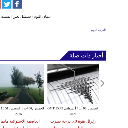
العرب اليوم
أخبار ذات صلة
الأربعاء ,05 آب / أغسطس GMT 16:02
الخميس ,06 آب / أغسطس GMT 15:43
الخميس ,06 آب / أغ
2026
2026
20
 عقوبات عن
زلزال بقوة 5.9 درجة يضرب
العاصفة الاستوائية مايما