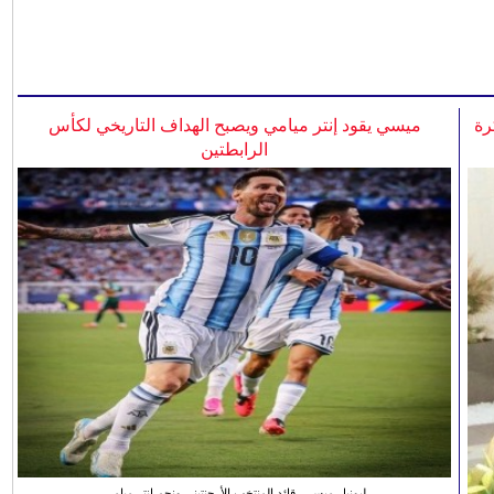
رة
ميسي يقود إنتر ميامي ويصبح الهداف التاريخي لكأس
الرابطتين
ليونيل ميسي، قائد المنتخب الأرجنتيني ونجم انتر ميامي