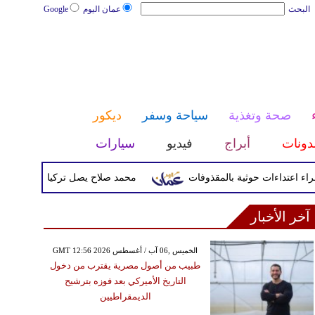
البحث
عمان اليوم
Google
صحة وتغذية
سياحة وسفر
ديكور
دونات
أبراج
فيديو
سيارات
محمد صلاح يصل تركيا الأربعاء لإتمام انت
آخر الأخبار
GMT 12:56 2026 الخميس ,06 آب / أغسطس
طبيب من أصول مصرية يقترب من دخول
التاريخ الأميركي بعد فوزه بترشيح
الديمقراطيين