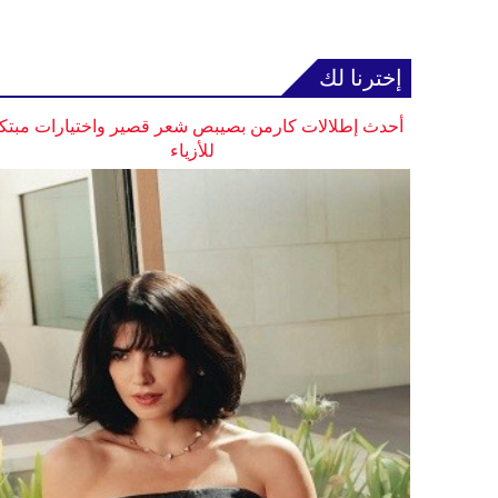
إخترنا لك
أحدث إطلالات كارمن بصيبص شعر قصير واختيارات مبتك
للأزياء