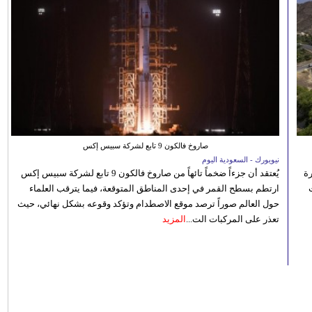
صاروخ فالكون 9 تابع لشركة سبيس إكس
نيويورك - السعودية اليوم
رة
يُعتقد أن جزءاً ضخماً تائهاً من صاروخ فالكون 9 تابع لشركة سبيس إكس
ارتطم بسطح القمر في إحدى المناطق المتوقعة، فيما يترقب العلماء
حول العالم صوراً ترصد موقع الاصطدام وتؤكد وقوعه بشكل نهائي، حيث
تعذر على المركبات الت...
المزيد