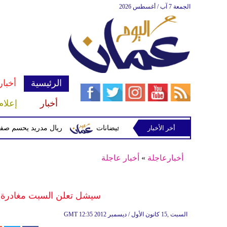
الجمعة 7 آب / أغسطس 2026
الرئيسية
أخبار
أخبار
إعلام
أخر الأخبار
 وتحذيرات من أمطار غزيرة وفيضانات
ريال مدريد يحسم صفقة ديوماندي 
أخبارعاجلة
»
أخبار عاجلة
سيشل تعلن السبت مغادرة ص
12:35 2012 السبت ,15 كانون الأول / ديسمبر
GMT