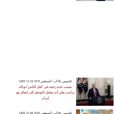
GMT 13:18 1970 الخميس ,06 آب / أغسطس
بسبب عدم رغبته في "قتل الناس"دونالد
ترامب يعلن أنه يفضَل التوصَل إلى إتفاق مع
إيران
GMT 21:48 2026 الخميس ,06 آب / أغسطس