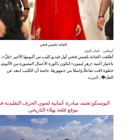
الفنانة بلقيس فتحي
أبوظبي - عُمان اليوم
أطلقت الفنانة بلقيس فتحي أول فيديو كليب من ألبومها الأخير «غِلّ»،
باختيار أغنية «زهر ليمون» لتكون باكورة الأعمال المصورة من الألبوم،
خطوة لاقت تفاعلًا واسعًا من جمهورها، خاصة أن الكليب ابتعد عن
الفك�...
المزيد
اليونسكو تعتمد مبادرة عُمانية لصون الحرف التقليدية ف
موقع قلعة بهلاء التاريخي