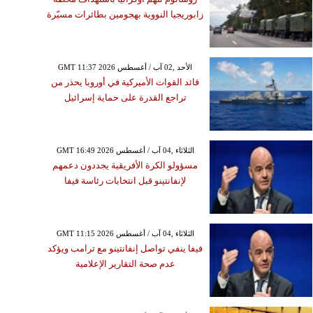
زابوريجيا النووية بهجومين بطائرات مسيّرة
GMT 11:37 2026 الأحد ,02 آب / أغسطس
قائد القوات الأميركية في أوروبا يحذر من
تراجع القدرة على حماية إسرائيل
GMT 16:49 2026 الثلاثاء ,04 آب / أغسطس
مسؤولو الكرة الأفريقية يجددون دعمهم
لإنفانتينو قبل انتخابات رئاسة فيفا
GMT 11:15 2026 الثلاثاء ,04 آب / أغسطس
فيفا ينفي تواصل إنفانتينو مع ترامب ويؤكد
عدم صحة التقارير الإعلامية