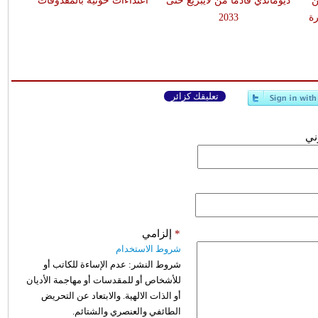
ن
ديوماندي قادماً من لايبزيغ حتى
اعتداءات حوثية بالمقذوفات
ة
2033
تعليقك كزائر
وني
*
إلزامي
شروط الاستخدام
شروط النشر:
عدم الإساءة للكاتب أو
للأشخاص أو للمقدسات أو مهاجمة الأديان
أو الذات الالهية. والابتعاد عن التحريض
الطائفي والعنصري والشتائم.