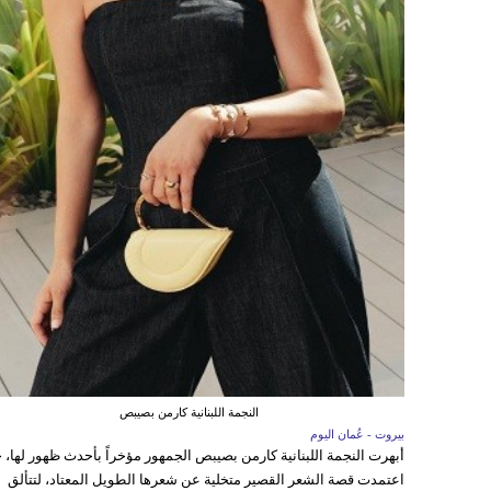
النجمة اللبنانية كارمن بصيبص
بيروت - عُمان اليوم
أبهرت النجمة اللبنانية كارمن بصيبص الجمهور مؤخراً بأحدث ظهور لها، 
اعتمدت قصة الشعر القصير متخلية عن شعرها الطويل المعتاد، لتتألق