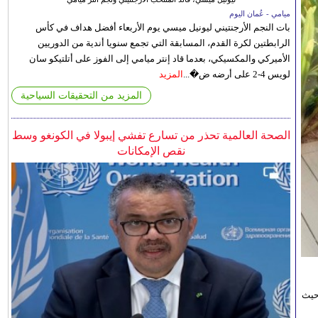
ميامي - عُمان اليوم
بات النجم الأرجنتيني ليونيل ميسي يوم الأربعاء أفضل هداف في كأس
الرابطتين لكرة القدم، المسابقة التي تجمع سنويا أندية من الدوريين
الأميركي والمكسيكي، بعدما قاد إنتر ميامي إلى الفوز على أتلتيكو سان
لويس 4-2 على أرضه ض�...
المزيد
المزيد من التحقيقات السياحية
الصحة العالمية تحذر من تسارع تفشي إيبولا في الكونغو وسط
نقص الإمكانات
حيث