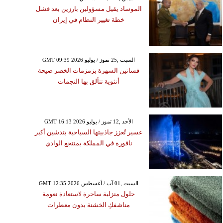
الموساد يقيل مسؤولين بارزين بعد فشل
خطة تغيير النظام في إيران
GMT 09:39 2026 السبت ,25 تموز / يوليو
فساتين السهرة بزمزمات الخصر صيحة
أنثوية تتألق بها النجمات
GMT 16:13 2026 الأحد ,12 تموز / يوليو
عسير تُعزز جاذبيتها السياحية بتدشين أكبر
نافورة في المملكة بمنتجع الوادي
GMT 12:35 2026 السبت ,01 آب / أغسطس
حلول منزلية ساحرة لاستعادة نعومة
مناشفكِ الخشنة بدون معطرات