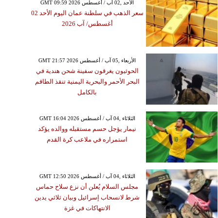
GMT 09:59 2026 الأحد ,02 آب / أغسطس
سعر الذهب في سلطنة عمان اليوم الأحد 02
أغسطس/ آب 2026
GMT 21:57 2026 الأربعاء ,05 آب / أغسطس
الحوثيون يغرقون سفينة شحن هندية في
البحر الأحمر والبحرية اليمنية تنقذ الطاقم
بالكامل
GMT 16:04 2026 الثلاثاء ,04 آب / أغسطس
نيمار يؤجل حسم مستقبله ووالده يؤكد
استمراره في ملاعب كرة القدم
GMT 12:50 2026 الثلاثاء ,04 آب / أغسطس
مجلس السلام يُعلن أن نزع سلاح حماس
شرط لانسحاب إسرائيل وبيان ثلاثي يدين
الانتهاكات في غزة