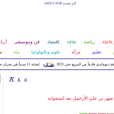
آخر تحديث GMT21:59:09
عاجلة
رياضة
ثقافة
إقتصاد
فن وموسيقى
أزياء
تعليم
مرأة
علوم وتكنولوجيا
بيئة
م
قادماً من لايبزيغ حتى 2033
إصابة 11 مدنياً في نجران جراء اعتداءات حوثية بالمقذوفات
هر بن علي الأرخبيل بعد استجوابه