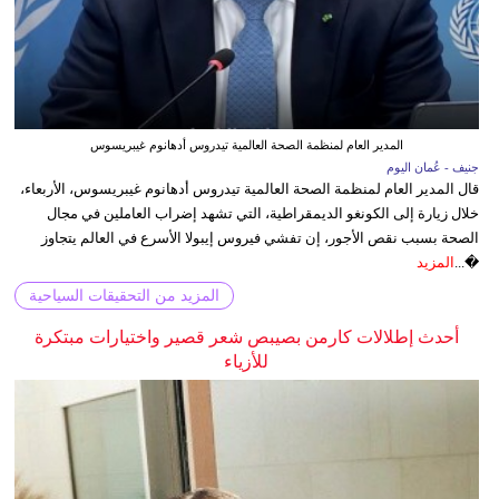
المدير العام لمنظمة الصحة العالمية تيدروس أدهانوم غيبريسوس
جنيف - عُمان اليوم
قال المدير العام لمنظمة الصحة العالمية تيدروس أدهانوم غيبريسوس، الأربعاء،
خلال زيارة إلى الكونغو الديمقراطية، التي تشهد إضراب العاملين في مجال
الصحة بسبب نقص الأجور، إن تفشي فيروس إيبولا الأسرع في العالم يتجاوز
�...
المزيد
المزيد من التحقيقات السياحية
أحدث إطلالات كارمن بصيبص شعر قصير واختيارات مبتكرة
للأزياء