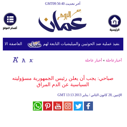
آخر تحديث GMT09:56:40
الرئيسية
أخبارعاجلة
رياضة
ثقافة
نفيذ عملية ضد الحوثيين والميليشيات التابعة لهم
العاصفة الاستوائ
إقتصاد
أخبارعاجلة
»
أخبار عاجلة
فن
وموسيقى
صباحي: يجب أن يعلن رئيس الجمهورية مسؤوليته
السياسية عن الدم المراق
أزياء
13:13 2013 الإثنين ,28 كانون الثاني / يناير
GMT
صحة
وتغذية
سياحة