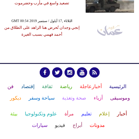
تصعيد واسع في مأرب وحضرموت
GMT 00:54 2019 الثلاثاء ,17 أيلول / سبتمبر
إنجي وجدان تُحرض هنا الزاهد على الطلاق من
أحمد فهمي بسبب الغيرة
الرئيسية
أخبارعاجلة
رياضة
ثقافة
إقتصاد
فن
وموسيقى
أزياء
صحة وتغذية
سياحة وسفر
ديكور
أخبار
إعلام
تعليم
مرأة
علوم وتكنولوجيا
بيئة
مدونات
أبراج
فيديو
سيارات