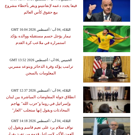
فيفا يجدد دعمه لإنفانتينو ويقر بأخطاء مشروع
بيع حقوق كأس العالم
GMT 16:04 2026 الثلاثاء ,04 آب / أغسطس
نيمار يؤجل حسم مستقبله ووالده يؤكد
استمراره في ملاعب كرة القدم
GMT 13:52 2026 الخميس ,06 آب / أغسطس
ترامب يؤكد وفرة الذخائر ويتوعد مسربي
المعلومات بالسجن
GMT 12:37 2026 الثلاثاء ,04 آب / أغسطس
انطلاق جولة المفاوضات المباشرة بين لبنان
وإسرائيل في روما و"حزب الله" يهاجم
المحادثات ويقول إنها ستجلب "العار"
GMT 14:18 2026 الثلاثاء ,04 آب / أغسطس
نواف سلام يرد على نعيم قاسم ويقول إن
العون الأكبر لإسرائيل قدمه من تفرد بقرار