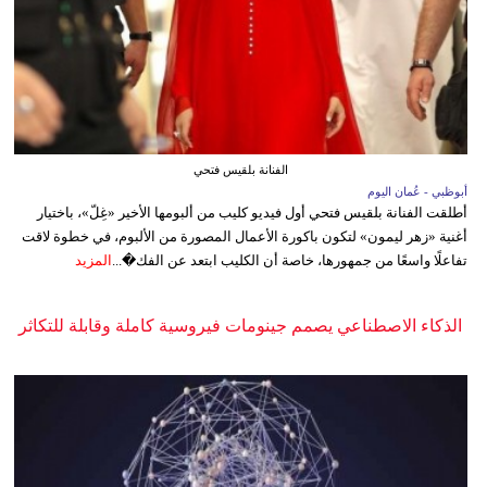
الفنانة بلقيس فتحي
أبوظبي - عُمان اليوم
أطلقت الفنانة بلقيس فتحي أول فيديو كليب من ألبومها الأخير «غِلّ»، باختيار
أغنية «زهر ليمون» لتكون باكورة الأعمال المصورة من الألبوم، في خطوة لاقت
تفاعلًا واسعًا من جمهورها، خاصة أن الكليب ابتعد عن الفك�...
المزيد
الذكاء الاصطناعي يصمم جينومات فيروسية كاملة وقابلة للتكاثر