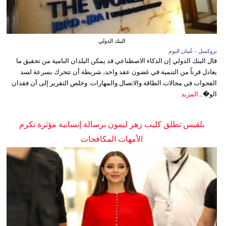
البنك الدولي
بروكسل - عُمان اليوم
قال البنك الدولي إن الذكاء الاصطناعي قد يمكن البلدان النامية من تحقيق ما
يعادل قرناً من التنمية في غضون عقد واحد، شريطة أن تتحرك بسرعة لسد
الفجوات في مجالات الطاقة والاتصال والمهارات. وخلص التقرير إلى أن فقدان
الو�...
المزيد
بلقيس تطلق كليب زهر ليمون برسالة إنسانية مؤثرة تكرم
الأمهات المكافحات