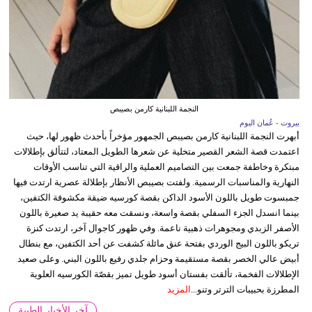
النجمة اللبنانية كارمن بصيبص
بيروت - عُمان اليوم
أبهرت النجمة اللبنانية كارمن بصيبص الجمهور مؤخراً بأحدث ظهور لها، حيث
اعتمدت قصة الشعر القصير متخلية عن شعرها الطويل المعتاد، لتتألق بإطلالات
مبتكرة وخاطفة جمعت بين التصاميم العملية والراقية التي تناسب الأوقات
النهارية والمناسبات الرسمية. ولفتت بصيبص الأنظار بإطلالة عصرية ارتدت فيها
جمبسوت طويل باللون الأسود الداكن بقصة كورسيه ضيقة مكشوفة الكتفين،
بينما انسدل الجزء السفلي بقصة واسعة، ونسقت معه حقيبة يد صغيرة باللون
الأصفر الزبدي ومجوهرات ذهبية ناعمة. وفي ظهور كاجوال آخر، ارتدت كنزة
تريكو باللون البيج الوردي بفتحة عنق مائلة كشفت عن أحد الكتفين، مع بنطال
أبيض عالي الخصر بقصة مستقيمة وحزام جلدي رفيع باللون البني. وعلى صعيد
الإطلالات الفخمة، تألقت بفستان أسود طويل تميز بقصّة الكورسيه العلوية
المطرزة بحبيبات الترتر وتنو...
المزيد
آخر الأخبار الطبية