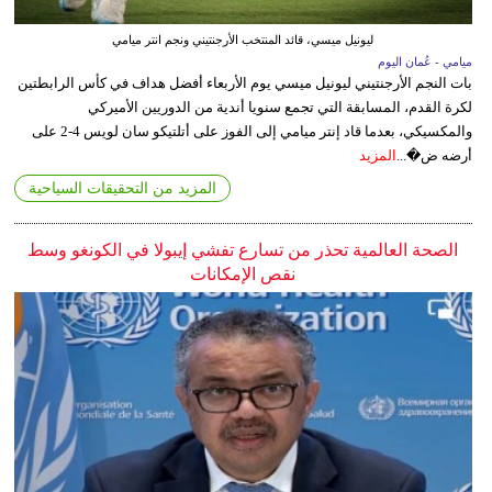
ليونيل ميسي، قائد المنتخب الأرجنتيني ونجم انتر ميامي
ميامي - عُمان اليوم
بات النجم الأرجنتيني ليونيل ميسي يوم الأربعاء أفضل هداف في كأس الرابطتين
لكرة القدم، المسابقة التي تجمع سنويا أندية من الدوريين الأميركي
والمكسيكي، بعدما قاد إنتر ميامي إلى الفوز على أتلتيكو سان لويس 4-2 على
أرضه ض�...
المزيد
المزيد من التحقيقات السياحية
الصحة العالمية تحذر من تسارع تفشي إيبولا في الكونغو وسط
نقص الإمكانات