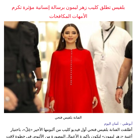
بلقيس تطلق كليب زهر ليمون برسالة إنسانية مؤثرة تكرم
الأمهات المكافحات
الفنانة بلقيس فتحي
أبوظبي - عُمان اليوم
أطلقت الفنانة بلقيس فتحي أول فيديو كليب من ألبومها الأخير «غِلّ»، باختيار
أغنية «زهر ليمون» لتكون باكورة الأعمال المصورة من الألبوم، في خطوة لاقت