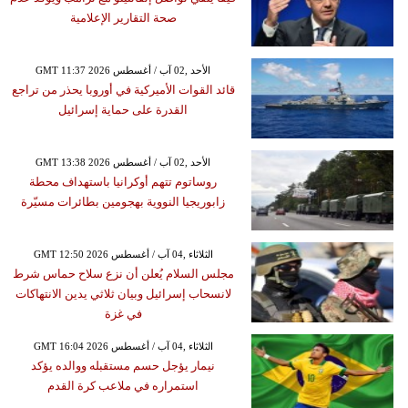
صحة التقارير الإعلامية
GMT 11:37 2026 الأحد ,02 آب / أغسطس
قائد القوات الأميركية في أوروبا يحذر من تراجع
القدرة على حماية إسرائيل
GMT 13:38 2026 الأحد ,02 آب / أغسطس
روساتوم تتهم أوكرانيا باستهداف محطة
زابوريجيا النووية بهجومين بطائرات مسيّرة
GMT 12:50 2026 الثلاثاء ,04 آب / أغسطس
مجلس السلام يُعلن أن نزع سلاح حماس شرط
لانسحاب إسرائيل وبيان ثلاثي يدين الانتهاكات
في غزة
GMT 16:04 2026 الثلاثاء ,04 آب / أغسطس
نيمار يؤجل حسم مستقبله ووالده يؤكد
استمراره في ملاعب كرة القدم