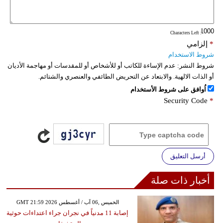
فيديو
: Characters Left
سيارات
*
إلزامي
شروط الاستخدام
شروط النشر:
عدم الإساءة للكاتب أو للأشخاص أو للمقدسات أو مهاجمة الأديان
أو الذات الالهية. والابتعاد عن التحريض الطائفي والعنصري والشتائم.
اُوافق على شروط الأستخدام
Security Code
*
أرسل التعليق
أخبار ذات صلة
GMT 21:59 2026 الخميس ,06 آب / أغسطس
إصابة 11 مدنياً في نجران جراء اعتداءات حوثية