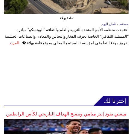
قلعة بهلاء
مسقط - عُمان اليوم
اعتمدت منظمة الأمم المتحدة للتربية والعلم والثقافة "اليونسكو" مبادرة
"الممتلك الثقافي" الخاصة بحرف الفخار والنحاس والمعادن والصناعات الخشبية
لفريق بهلاء التطوعي لمؤسسة المجتمع المحلي بموقع قلعة بهلاء �...
المزيد
إخترنا لك
ميسي يقود إنتر ميامي ويصبح الهداف التاريخي لكأس الرابطتين