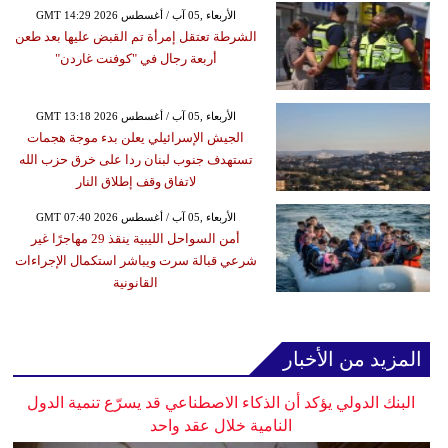
GMT 14:29 2026 الأربعاء ,05 آب / أغسطس
الشرطة تعتقل إمرأة تم القبض عليها بعد طعن
أربعة رجال في "كوفنت غاردن"
GMT 13:18 2026 الأربعاء ,05 آب / أغسطس
الجيش الإسرائيلي يعلن بدء موجة هجمات
تستهدف جنوب لبنان ردا على خرق حزب الله
لاتفاق وقف إطلاق النار
GMT 07:40 2026 الأربعاء ,05 آب / أغسطس
أمن السواحل الليبية ينقذ 29 مهاجرًا غير
شرعي قبالة سرت ويباشر استكمال الإجراءات
القانونية
المزيد من الأخبار
البنك الدولي يؤكد أن الذكاء الاصطناعي قد يسرّع تنمية الدول
النامية خلال عقد واحد