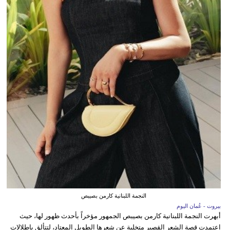
النجمة اللبنانية كارمن بصيبص
بيروت - عُمان اليوم
أبهرت النجمة اللبنانية كارمن بصيبص الجمهور مؤخراً بأحدث ظهور لها، حيث
اعتمدت قصة الشعر القصير متخلية عن شعرها الطويل المعتاد، لتتألق بإطلالات