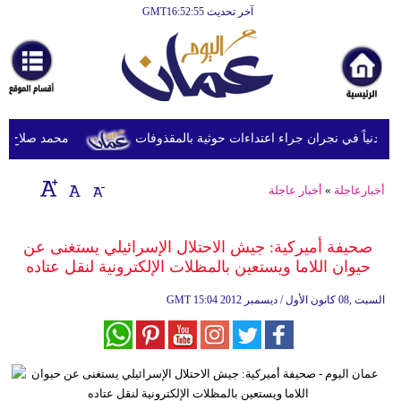
آخر تحديث GMT16:52:55
الرئيسية
أخبارعاجلة
رياضة
ثقافة
محمد صلاح يصل تر
إقتصاد
أخبارعاجلة
»
أخبار عاجلة
فن
وموسيقى
صحيفة أميركية: جيش الاحتلال الإسرائيلي يستغنى عن
حيوان اللاما ويستعين بالمظلات الإلكترونية لنقل عتاده
أزياء
15:04 2012 السبت ,08 كانون الأول / ديسمبر
GMT
صحة
وتغذية
سياحة