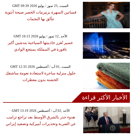
GMT 09:39 2026 السبت ,25 تموز / يوليو
فساتين السهرة بزمزمات الخصر صيحة أنثوية
تتألق بها النجمات
GMT 16:13 2026 الأحد ,12 تموز / يوليو
عسير تُعزز جاذبيتها السياحية بتدشين أكبر
نافورة في المملكة بمنتجع الوادي
GMT 12:35 2026 السبت ,01 آب / أغسطس
حلول منزلية ساحرة لاستعادة نعومة مناشفكِ
الخشنة بدون معطرات
الأخبار الأكثر قراءة
GMT 13:19 2026 الأحد ,02 آب / أغسطس
هدوء حذر بالشرق الأوسط بعد تراجع ترامب
عن الضربة وتحذيرات أميركية وتصعيد إيراني