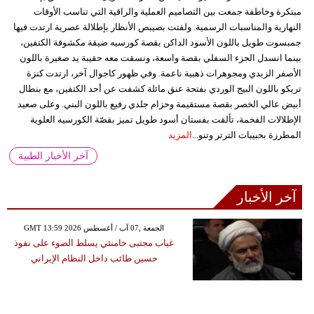
مبتكرة وخاطفة جمعت بين التصاميم العملية والراقية التي تناسب الأوقات
النهارية والمناسبات الرسمية. ولفتت بصيبص الأنظار بإطلالة عصرية ارتدت فيها
جمبسوت طويل باللون الأسود الداكن بقصة كورسيه ضيقة مكشوفة الكتفين،
بينما انسدل الجزء السفلي بقصة واسعة، ونسقت معه حقيبة يد صغيرة باللون
الأصفر الزبدي ومجوهرات ذهبية ناعمة. وفي ظهور كاجوال آخر، ارتدت كنزة
تريكو باللون البيج الوردي بفتحة عنق مائلة كشفت عن أحد الكتفين، مع بنطال
أبيض عالي الخصر بقصة مستقيمة وحزام جلدي رفيع باللون البني. وعلى صعيد
الإطلالات الفخمة، تألقت بفستان أسود طويل تميز بقصّة الكورسيه العلوية
المطرزة بحبيبات الترتر وتنو...
المزيد
آخر الأخبار الطبية
آخر الأخبار
GMT 13:59 2026 الجمعة ,07 آب / أغسطس
غياب مجتبى خامنئي يسلط الضوء على نفوذ
حسين طائب داخل النظام الإيراني