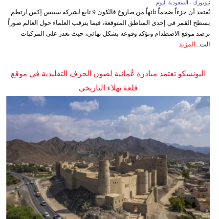
نيويورك - السعودية اليوم
يُعتقد أن جزءاً ضخماً تائهاً من صاروخ فالكون 9 تابع لشركة سبيس إكس ارتطم
بسطح القمر في إحدى المناطق المتوقعة، فيما يترقب العلماء حول العالم صوراً
ترصد موقع الاصطدام وتؤكد وقوعه بشكل نهائي، حيث تعذر على المركبات
الت...
المزيد
اليونسكو تعتمد مبادرة عُمانية لصون الحرف التقليدية في موقع
قلعة بهلاء التاريخي