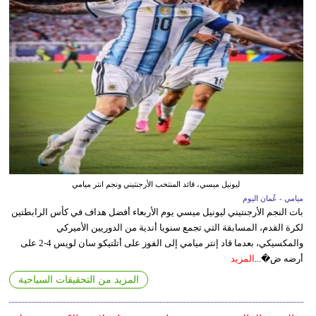
ليونيل ميسي، قائد المنتخب الأرجنتيني ونجم انتر ميامي
ميامي - عُمان اليوم
بات النجم الأرجنتيني ليونيل ميسي يوم الأربعاء أفضل هداف في كأس الرابطتين
لكرة القدم، المسابقة التي تجمع سنويا أندية من الدوريين الأميركي
والمكسيكي، بعدما قاد إنتر ميامي إلى الفوز على أتلتيكو سان لويس 4-2 على
أرضه ض�...
المزيد
المزيد من التحقيقات السياحية