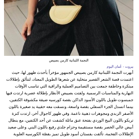
النجمة اللبنانية كارمن بصيبص
بيروت - عُمان اليوم
أبهرت النجمة اللبنانية كارمن بصيبص الجمهور مؤخراً بأحدث ظهور لها، حيث
اعتمدت قصة الشعر القصير متخلية عن شعرها الطويل المعتاد، لتتألق بإطلالات
مبتكرة وخاطفة جمعت بين التصاميم العملية والراقية التي تناسب الأوقات
النهارية والمناسبات الرسمية. ولفتت بصيبص الأنظار بإطلالة عصرية ارتدت فيها
جمبسوت طويل باللون الأسود الداكن بقصة كورسيه ضيقة مكشوفة الكتفين،
بينما انسدل الجزء السفلي بقصة واسعة، ونسقت معه حقيبة يد صغيرة باللون
الأصفر الزبدي ومجوهرات ذهبية ناعمة. وفي ظهور كاجوال آخر، ارتدت كنزة
تريكو باللون البيج الوردي بفتحة عنق مائلة كشفت عن أحد الكتفين، مع بنطال
أبيض عالي الخصر بقصة مستقيمة وحزام جلدي رفيع باللون البني. وعلى صعيد
الإطلالات الفخمة، تألقت بفستان أسود طويل تميز بقصّة الكورسيه العلوية