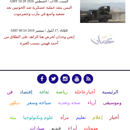
GMT 10:28 2026 السبت ,08 آب / أغسطس
اليمن ينفذ عملية عسكرية ضد الحوثيين بعد
تصعيد واسع في مأرب وحضرموت
GMT 00:54 2019 الثلاثاء ,17 أيلول / سبتمبر
إنجي وجدان تُحرض هنا الزاهد على الطلاق من
أحمد فهمي بسبب الغيرة
الرئيسية
أخبارعاجلة
رياضة
ثقافة
إقتصاد
فن
وموسيقى
أزياء
صحة وتغذية
سياحة وسفر
ديكور
أخبار
إعلام
تعليم
مرأة
علوم وتكنولوجيا
بيئة
مدونات
أبراج
فيديو
سيارات