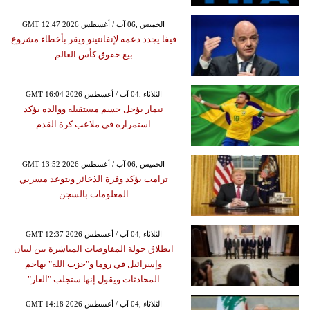
GMT 12:47 2026 الخميس ,06 آب / أغسطس
فيفا يجدد دعمه لإنفانتينو ويقر بأخطاء مشروع
بيع حقوق كأس العالم
GMT 16:04 2026 الثلاثاء ,04 آب / أغسطس
نيمار يؤجل حسم مستقبله ووالده يؤكد
استمراره في ملاعب كرة القدم
GMT 13:52 2026 الخميس ,06 آب / أغسطس
ترامب يؤكد وفرة الذخائر ويتوعد مسربي
المعلومات بالسجن
GMT 12:37 2026 الثلاثاء ,04 آب / أغسطس
انطلاق جولة المفاوضات المباشرة بين لبنان
وإسرائيل في روما و"حزب الله" يهاجم
المحادثات ويقول إنها ستجلب "العار"
GMT 14:18 2026 الثلاثاء ,04 آب / أغسطس