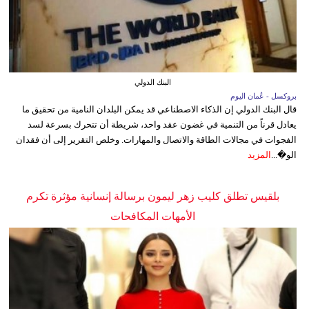
البنك الدولي
بروكسل - عُمان اليوم
قال البنك الدولي إن الذكاء الاصطناعي قد يمكن البلدان النامية من تحقيق ما
يعادل قرناً من التنمية في غضون عقد واحد، شريطة أن تتحرك بسرعة لسد
الفجوات في مجالات الطاقة والاتصال والمهارات. وخلص التقرير إلى أن فقدان
الو�...
المزيد
بلقيس تطلق كليب زهر ليمون برسالة إنسانية مؤثرة تكرم
الأمهات المكافحات