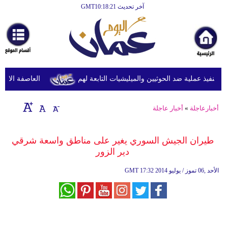
آخر تحديث GMT10:18:21
الرئيسية
أخبارعاجلة
رياضة
ثقافة
نفيذ عملية ضد الحوثيين والميليشيات التابعة لهم
العاصفة الاستوائ
إقتصاد
أخبارعاجلة
»
أخبار عاجلة
فن
وموسيقى
طيران الجيش السوري يغير على مناطق واسعة شرقي
دير الزور
أزياء
17:32 2014 الأحد ,06 تموز / يوليو
GMT
صحة
وتغذية
سياحة