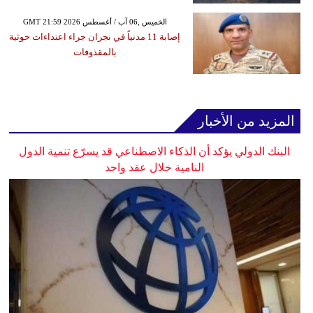
GMT 21:59 2026 الخميس ,06 آب / أغسطس
إصابة 11 مدنياً في نجران جراء اعتداءات حوثية
بالمقذوفات
المزيد من الأخبار
البنك الدولي يؤكد أن الذكاء الاصطناعي قد يسرّع تنمية الدول
النامية خلال عقد واحد