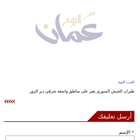
وسفر
ديكور
أخبار
إعلام
تعليم
مرأة
العرب اليوم
علوم
طيران الجيش السوري يغير على مناطق واسعة شرقي دير الزور
وتكنولوجيا
بيئة
أرسل تعليقك
مدوَّنات
*
الإسم
أبراج