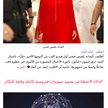
الفنانة بلقيس فتحي
أبوظبي - عُمان اليوم
أطلقت الفنانة بلقيس فتحي أول فيديو كليب من ألبومها الأخير «غِلّ»، باختيار
أغنية «زهر ليمون» لتكون باكورة الأعمال المصورة من الألبوم، في خطوة لاقت
تفاعلًا واسعًا من جمهورها، خاصة أن الكليب ابتعد عن الفك�...
المزيد
الذكاء الاصطناعي يصمم جينومات فيروسية كاملة وقابلة للتكاثر