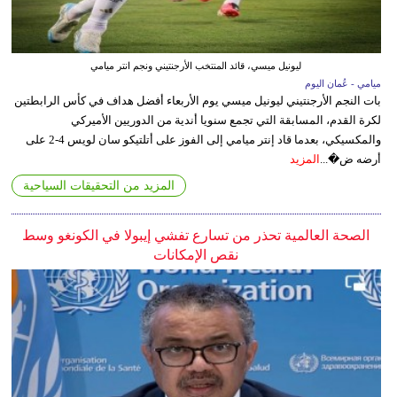
ليونيل ميسي، قائد المنتخب الأرجنتيني ونجم انتر ميامي
ميامي - عُمان اليوم
بات النجم الأرجنتيني ليونيل ميسي يوم الأربعاء أفضل هداف في كأس الرابطتين
لكرة القدم، المسابقة التي تجمع سنويا أندية من الدوريين الأميركي
والمكسيكي، بعدما قاد إنتر ميامي إلى الفوز على أتلتيكو سان لويس 4-2 على
أرضه ض�...
المزيد
المزيد من التحقيقات السياحية
الصحة العالمية تحذر من تسارع تفشي إيبولا في الكونغو وسط
نقص الإمكانات