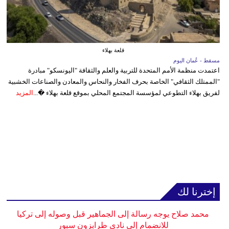
قلعة بهلاء
مسقط - عُمان اليوم
اعتمدت منظمة الأمم المتحدة للتربية والعلم والثقافة "اليونسكو" مبادرة
"الممتلك الثقافي" الخاصة بحرف الفخار والنحاس والمعادن والصناعات الخشبية
لفريق بهلاء التطوعي لمؤسسة المجتمع المحلي بموقع قلعة بهلاء �...
المزيد
إخترنا لك
محمد صلاح يوجه رسالة إلى الجماهير قبل وصوله إلى تركيا
للانضمام إلى نادي طرابزون سبور