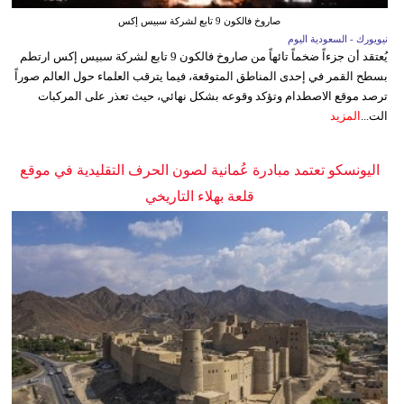
صاروخ فالكون 9 تابع لشركة سبيس إكس
نيويورك - السعودية اليوم
يُعتقد أن جزءاً ضخماً تائهاً من صاروخ فالكون 9 تابع لشركة سبيس إكس ارتطم
بسطح القمر في إحدى المناطق المتوقعة، فيما يترقب العلماء حول العالم صوراً
ترصد موقع الاصطدام وتؤكد وقوعه بشكل نهائي، حيث تعذر على المركبات
الت...
المزيد
اليونسكو تعتمد مبادرة عُمانية لصون الحرف التقليدية في موقع
قلعة بهلاء التاريخي