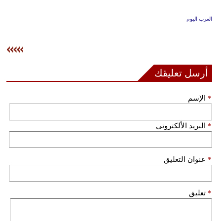
وسفر
العرب اليوم
ديكور
أخبار
إعلام
أرسل تعليقك
تعليم
*
الإسم
مرأة
*
البريد الألكتروني
علوم
وتكنولوجيا
*
عنوان التعليق
بيئة
مدوَّنات
*
تعليق
أبراج