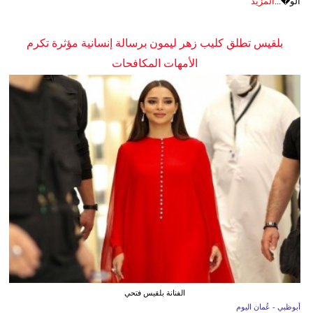
الو�...
المزيد
بلقيس تطلق كليب زهر ليمون برسالة إنسانية مؤثرة تكرم
الأمهات المكافحات
الفنانة بلقيس فتحي
أبوظبي - عُمان اليوم