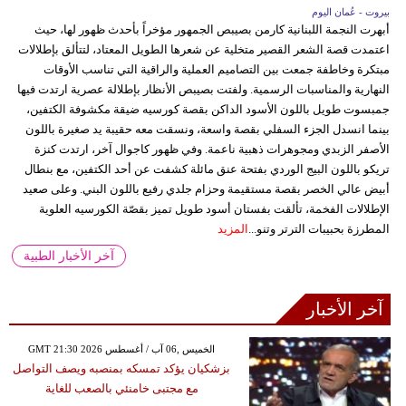
بيروت - عُمان اليوم
أبهرت النجمة اللبنانية كارمن بصيبص الجمهور مؤخراً بأحدث ظهور لها، حيث
اعتمدت قصة الشعر القصير متخلية عن شعرها الطويل المعتاد، لتتألق بإطلالات
مبتكرة وخاطفة جمعت بين التصاميم العملية والراقية التي تناسب الأوقات
النهارية والمناسبات الرسمية. ولفتت بصيبص الأنظار بإطلالة عصرية ارتدت فيها
جمبسوت طويل باللون الأسود الداكن بقصة كورسيه ضيقة مكشوفة الكتفين،
بينما انسدل الجزء السفلي بقصة واسعة، ونسقت معه حقيبة يد صغيرة باللون
الأصفر الزبدي ومجوهرات ذهبية ناعمة. وفي ظهور كاجوال آخر، ارتدت كنزة
تريكو باللون البيج الوردي بفتحة عنق مائلة كشفت عن أحد الكتفين، مع بنطال
أبيض عالي الخصر بقصة مستقيمة وحزام جلدي رفيع باللون البني. وعلى صعيد
الإطلالات الفخمة، تألقت بفستان أسود طويل تميز بقصّة الكورسيه العلوية
المطرزة بحبيبات الترتر وتنو...
المزيد
آخر الأخبار الطبية
آخر الأخبار
GMT 21:30 2026 الخميس ,06 آب / أغسطس
بزشكيان يؤكد تمسكه بمنصبه ويصف التواصل
مع مجتبى خامنئي بالصعب للغاية