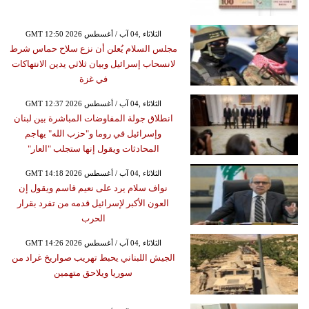
GMT 12:50 2026 الثلاثاء ,04 آب / أغسطس
مجلس السلام يُعلن أن نزع سلاح حماس شرط
لانسحاب إسرائيل وبيان ثلاثي يدين الانتهاكات
في غزة
GMT 12:37 2026 الثلاثاء ,04 آب / أغسطس
انطلاق جولة المفاوضات المباشرة بين لبنان
وإسرائيل في روما و"حزب الله" يهاجم
المحادثات ويقول إنها ستجلب "العار"
GMT 14:18 2026 الثلاثاء ,04 آب / أغسطس
نواف سلام يرد على نعيم قاسم ويقول إن
العون الأكبر لإسرائيل قدمه من تفرد بقرار
الحرب
GMT 14:26 2026 الثلاثاء ,04 آب / أغسطس
الجيش اللبناني يحبط تهريب صواريخ غراد من
سوريا ويلاحق متهمين