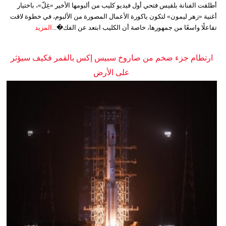
أطلقت الفنانة بلقيس فتحي أول فيديو كليب من ألبومها الأخير «غِلّ»، باختيار
أغنية «زهر ليمون» لتكون باكورة الأعمال المصورة من الألبوم، في خطوة لاقت
تفاعلًا واسعًا من جمهورها، خاصة أن الكليب ابتعد عن الفك�...
المزيد
ارتطام جزء ضخم من صاروخ سبيس إكس بالقمر فكيف سيؤثر
على الأرض