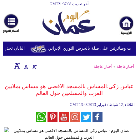
آخر تحديث GMT21:37:08
الرئيسية
أخبارعاجلة
رياضة
ثقافة
 وطائرتين على صلة بالحرس الثوري الإيراني
اليابان تحذر من ا
إقتصاد
أخبارعاجلة
»
أخبار عاجلة
فن
وموسيقى
عباس زكي:المساس بالمسجد الاقصى هو مساس بملايين
العرب والمسلمين حول العالم
أزياء
13:48 2013 الثلاثاء ,12 شباط / فبراير
GMT
صحة
وتغذية
سياحة