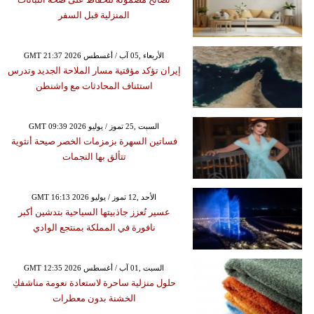
المنزلية قبل السفر
GMT 21:37 2026 الأربعاء ,05 آب / أغسطس
إيران تؤكد مؤقتية مسار الملاحة الجديد وتدرس
استئناف المحادثات مع واشنطن
GMT 09:39 2026 السبت ,25 تموز / يوليو
فساتين السهرة بزمزمات الخصر صيحة أنثوية
تتألق بها النجمات
GMT 16:13 2026 الأحد ,12 تموز / يوليو
عسير تُعزز جاذبيتها السياحية بتدشين أكبر
نافورة في المملكة بمنتجع الوادي
GMT 12:35 2026 السبت ,01 آب / أغسطس
حلول منزلية ساحرة لاستعادة نعومة مناشفكِ
الخشنة بدون معطرات