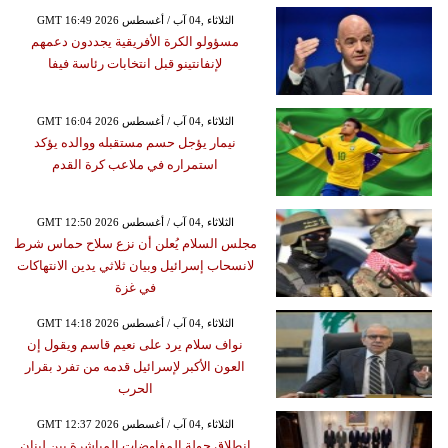
GMT 16:49 2026 الثلاثاء ,04 آب / أغسطس
مسؤولو الكرة الأفريقية يجددون دعمهم
لإنفانتينو قبل انتخابات رئاسة فيفا
GMT 16:04 2026 الثلاثاء ,04 آب / أغسطس
نيمار يؤجل حسم مستقبله ووالده يؤكد
استمراره في ملاعب كرة القدم
GMT 12:50 2026 الثلاثاء ,04 آب / أغسطس
مجلس السلام يُعلن أن نزع سلاح حماس شرط
لانسحاب إسرائيل وبيان ثلاثي يدين الانتهاكات
في غزة
GMT 14:18 2026 الثلاثاء ,04 آب / أغسطس
نواف سلام يرد على نعيم قاسم ويقول إن
العون الأكبر لإسرائيل قدمه من تفرد بقرار
الحرب
GMT 12:37 2026 الثلاثاء ,04 آب / أغسطس
انطلاق جولة المفاوضات المباشرة بين لبنان