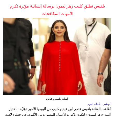
بلقيس تطلق كليب زهر ليمون برسالة إنسانية مؤثرة تكرم
الأمهات المكافحات
الفنانة بلقيس فتحي
أبوظبي - عُمان اليوم
أطلقت الفنانة بلقيس فتحي أول فيديو كليب من ألبومها الأخير «غِلّ»، باختيار
أغنية «زهر ليمون» لتكون باكورة الأعمال المصورة من الألبوم، في خطوة لاقت