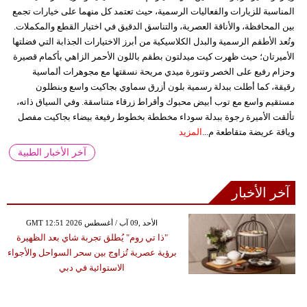
المناسبة للزيارات والفعاليات الرسمية، حيث تعتمد كل منهما على خيارات تجمع
بين المحافظة، والأناقة العصرية، والتناسق الدقيق في اختيار القطع والمكملات.
وتُعد الأطقم الرسمية والبدل الكلاسيكية من أبرز الاختيارات الجذابة التي فضلتها
الأميرتان؛ حيث ظهرت كيت ميدلتون بطقم باللون الأحمر الزاهي بأكمام قصيرة
وحزام رفيع على الخصر وتنورة ميدي مريحة نسقتها مع مجوهرات ألماسية
رقيقة، كما أطلت ببدلة رسمية بلون أزرق سماوي بجاكيت واسع وبنطلون
مستقيم واسع مع توب أبيض محبوك وأقراط زرقاء متناسقة. وفي السياق ذاته،
تألقت الأميرة رجوة ببدلة سوداء مخططة بخطوط رفيعة بيضاء بجاكيت مفصل
وياقة عريضة متقاطعة م...
المزيد
آخر الأخبار الطبية
آخر الأخبار
GMT 12:51 2026 الأحد ,09 آب / أغسطس
"ذا تي روم" يُطلق تجربة شاي بعد الظهيرة
برؤية عصرية تُزاوج بين سحر السواحل والأجواء
الاستوائية في دبي