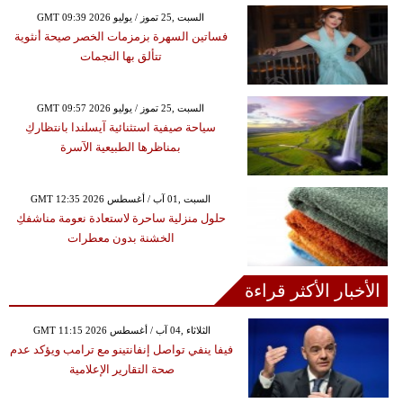
GMT 09:39 2026 السبت ,25 تموز / يوليو
فساتين السهرة بزمزمات الخصر صيحة أنثوية
تتألق بها النجمات
GMT 09:57 2026 السبت ,25 تموز / يوليو
سياحة صيفية استثنائية آيسلندا بانتظاركِ
بمناظرها الطبيعية الآسرة
GMT 12:35 2026 السبت ,01 آب / أغسطس
حلول منزلية ساحرة لاستعادة نعومة مناشفكِ
الخشنة بدون معطرات
الأخبار الأكثر قراءة
GMT 11:15 2026 الثلاثاء ,04 آب / أغسطس
فيفا ينفي تواصل إنفانتينو مع ترامب ويؤكد عدم
صحة التقارير الإعلامية