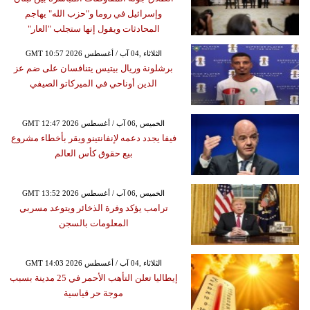
وإسرائيل في روما و"حزب الله" يهاجم
المحادثات ويقول إنها ستجلب "العار"
GMT 10:57 2026 الثلاثاء ,04 آب / أغسطس
برشلونة وريال بيتيس يتنافسان على ضم عز
الدين أوناحي في الميركاتو الصيفي
GMT 12:47 2026 الخميس ,06 آب / أغسطس
فيفا يجدد دعمه لإنفانتينو ويقر بأخطاء مشروع
بيع حقوق كأس العالم
GMT 13:52 2026 الخميس ,06 آب / أغسطس
ترامب يؤكد وفرة الذخائر ويتوعد مسربي
المعلومات بالسجن
GMT 14:03 2026 الثلاثاء ,04 آب / أغسطس
إيطاليا تعلن التأهب الأحمر في 25 مدينة بسبب
موجة حر قياسية