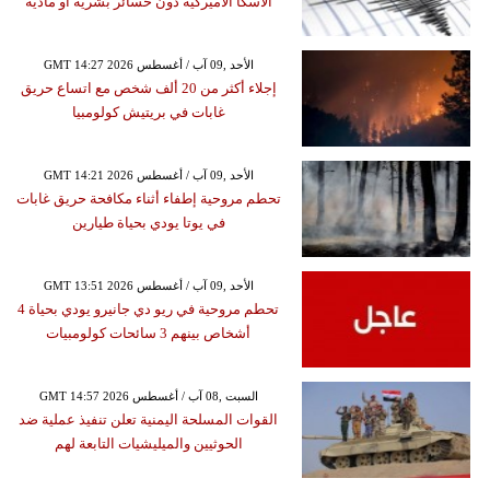
ألاسكا الأميركية دون خسائر بشرية أو مادية
GMT 14:27 2026 الأحد ,09 آب / أغسطس
إجلاء أكثر من 20 ألف شخص مع اتساع حريق
غابات في بريتيش كولومبيا
GMT 14:21 2026 الأحد ,09 آب / أغسطس
تحطم مروحية إطفاء أثناء مكافحة حريق غابات
في يوتا يودي بحياة طيارين
GMT 13:51 2026 الأحد ,09 آب / أغسطس
تحطم مروحية في ريو دي جانيرو يودي بحياة 4
أشخاص بينهم 3 سائحات كولومبيات
GMT 14:57 2026 السبت ,08 آب / أغسطس
القوات المسلحة اليمنية تعلن تنفيذ عملية ضد
الحوثيين والميليشيات التابعة لهم