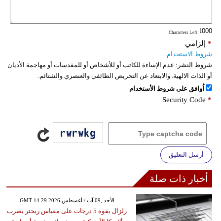
فيديو
: Characters Left
سيارات
*
إلزامي
شروط الاستخدام
شروط النشر:
عدم الإساءة للكاتب أو للأشخاص أو للمقدسات أو مهاجمة الأديان
أو الذات الالهية. والابتعاد عن التحريض الطائفي والعنصري والشتائم.
اُوافق على شروط الأستخدام
Security Code
*
أرسل التعليق
أخبار ذات صلة
GMT 14:29 2026 الأحد ,09 آب / أغسطس
زلزال بقوة 5 درجات على مقياس ريختر يضرب