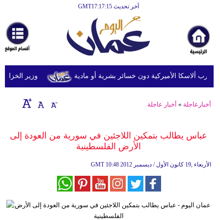
آخر تحديث GMT17:17:15
الرئيسية
أخبارعاجلة
رياضة
ثقافة
وزير الخزانة الأمري
إقتصاد
أخبارعاجلة
»
أخبار عاجلة
فن
وموسيقى
عباس يطالب بتمكين اللاجئين في سورية من العودة إلى
الأرض الفلسطينية
أزياء
10:48 2012 الأربعاء ,19 كانون الأول / ديسمبر
GMT
صحة
وتغذية
سياحة