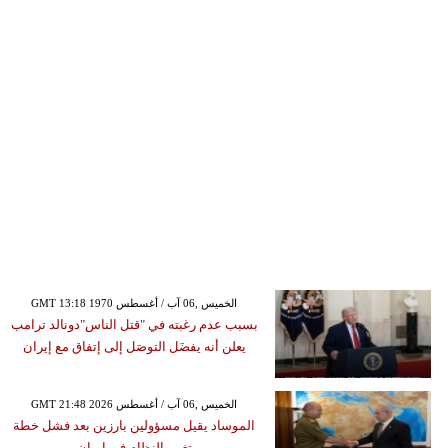
GMT 13:18 1970 الخميس ,06 آب / أغسطس
بسبب عدم رغبته في "قتل الناس"دونالد ترامب
يعلن أنه يفضَل التوصَل إلى إتفاق مع إيران
GMT 21:48 2026 الخميس ,06 آب / أغسطس
الموساد يقيل مسؤولين بارزين بعد فشل خطة
تغيير النظام في إيران