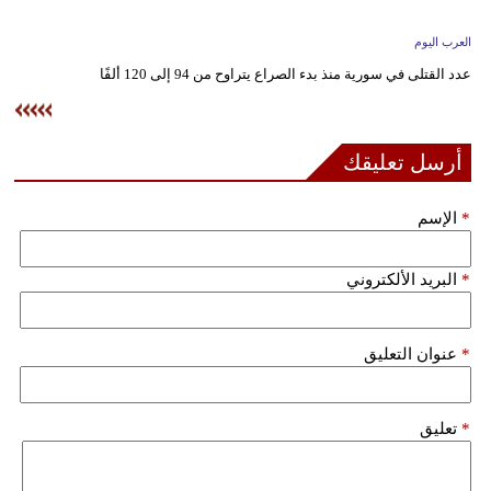
وسفر
العرب اليوم
ديكور
عدد القتلى في سورية منذ بدء الصراع يتراوح من 94 إلى 120 ألفًا
أخبار
إعلام
أرسل تعليقك
تعليم
*
الإسم
مرأة
*
البريد الألكتروني
علوم
وتكنولوجيا
*
عنوان التعليق
بيئة
مدوَّنات
*
تعليق
أبراج