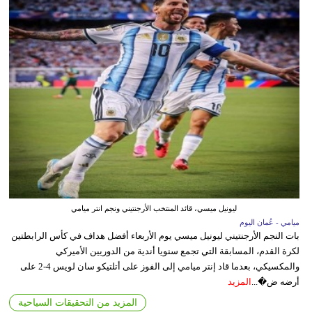
ليونيل ميسي، قائد المنتخب الأرجنتيني ونجم انتر ميامي
ميامي - عُمان اليوم
بات النجم الأرجنتيني ليونيل ميسي يوم الأربعاء أفضل هداف في كأس الرابطتين
لكرة القدم، المسابقة التي تجمع سنويا أندية من الدوريين الأميركي
والمكسيكي، بعدما قاد إنتر ميامي إلى الفوز على أتلتيكو سان لويس 4-2 على
أرضه ض�...
المزيد
المزيد من التحقيقات السياحية