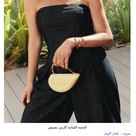
النجمة اللبنانية كارمن بصيبص
بيروت - عُمان اليوم