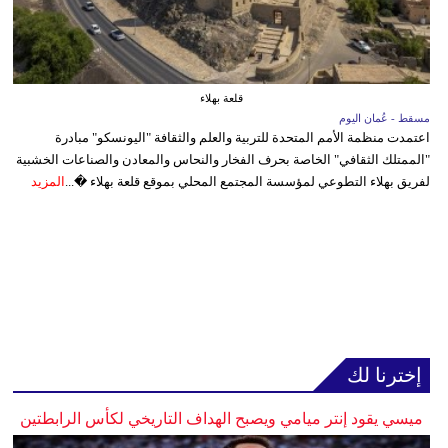
قلعة بهلاء
مسقط - عُمان اليوم
اعتمدت منظمة الأمم المتحدة للتربية والعلم والثقافة "اليونسكو" مبادرة
"الممتلك الثقافي" الخاصة بحرف الفخار والنحاس والمعادن والصناعات الخشبية
لفريق بهلاء التطوعي لمؤسسة المجتمع المحلي بموقع قلعة بهلاء �...
المزيد
إخترنا لك
ميسي يقود إنتر ميامي ويصبح الهداف التاريخي لكأس الرابطتين