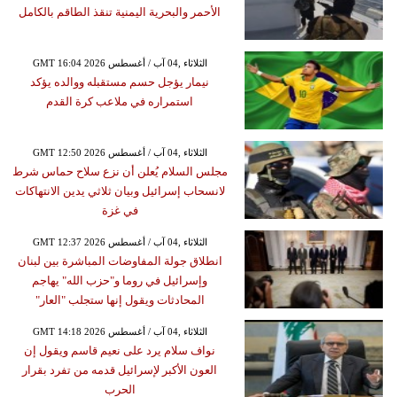
الأحمر والبحرية اليمنية تنقذ الطاقم بالكامل
GMT 16:04 2026 الثلاثاء ,04 آب / أغسطس
نيمار يؤجل حسم مستقبله ووالده يؤكد
استمراره في ملاعب كرة القدم
GMT 12:50 2026 الثلاثاء ,04 آب / أغسطس
مجلس السلام يُعلن أن نزع سلاح حماس شرط
لانسحاب إسرائيل وبيان ثلاثي يدين الانتهاكات
في غزة
GMT 12:37 2026 الثلاثاء ,04 آب / أغسطس
انطلاق جولة المفاوضات المباشرة بين لبنان
وإسرائيل في روما و"حزب الله" يهاجم
المحادثات ويقول إنها ستجلب "العار"
GMT 14:18 2026 الثلاثاء ,04 آب / أغسطس
نواف سلام يرد على نعيم قاسم ويقول إن
العون الأكبر لإسرائيل قدمه من تفرد بقرار
الحرب