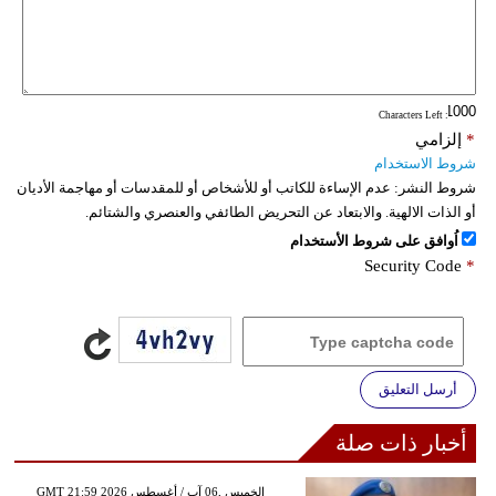
فيديو
سيارات
: Characters Left
*
إلزامي
شروط الاستخدام
شروط النشر:
عدم الإساءة للكاتب أو للأشخاص أو للمقدسات أو مهاجمة الأديان
أو الذات الالهية. والابتعاد عن التحريض الطائفي والعنصري والشتائم.
اُوافق على شروط الأستخدام
Security Code
*
أرسل التعليق
أخبار ذات صلة
GMT 21:59 2026 الخميس ,06 آب / أغسطس