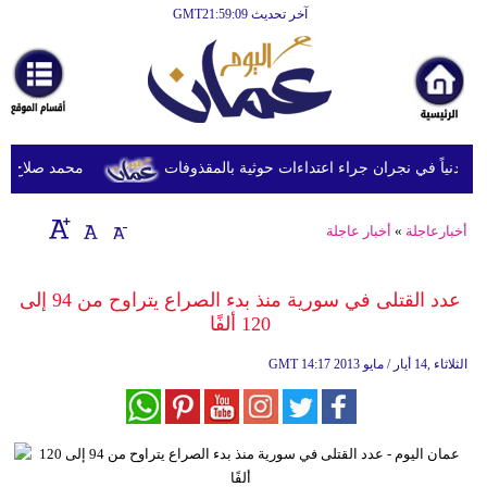
آخر تحديث GMT21:59:09
الرئيسية
أخبارعاجلة
رياضة
ثقافة
محمد صلاح يصل ترك
إقتصاد
أخبارعاجلة
»
أخبار عاجلة
فن
وموسيقى
عدد القتلى في سورية منذ بدء الصراع يتراوح من 94 إلى
120 ألفًا
أزياء
14:17 2013 الثلاثاء ,14 أيار / مايو
GMT
صحة
وتغذية
سياحة