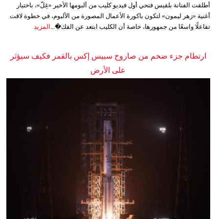
أطلقت الفنانة بلقيس فتحي أول فيديو كليب من ألبومها الأخير «غِلّ»، باختيار
أغنية «زهر ليمون» لتكون باكورة الأعمال المصورة من الألبوم، في خطوة لاقت
تفاعلًا واسعًا من جمهورها، خاصة أن الكليب ابتعد عن الفك�...
المزيد
ارتطام جزء ضخم من صاروخ سبيس إكس بالقمر فكيف سيؤثر
على الأرض