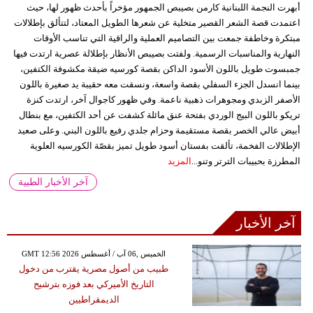
أبهرت النجمة اللبنانية كارمن بصيبص الجمهور مؤخراً بأحدث ظهور لها، حيث
اعتمدت قصة الشعر القصير متخلية عن شعرها الطويل المعتاد، لتتألق بإطلالات
مبتكرة وخاطفة جمعت بين التصاميم العملية والراقية التي تناسب الأوقات
النهارية والمناسبات الرسمية. ولفتت بصيبص الأنظار بإطلالة عصرية ارتدت فيها
جمبسوت طويل باللون الأسود الداكن بقصة كورسيه ضيقة مكشوفة الكتفين،
بينما انسدل الجزء السفلي بقصة واسعة، ونسقت معه حقيبة يد صغيرة باللون
الأصفر الزبدي ومجوهرات ذهبية ناعمة. وفي ظهور كاجوال آخر، ارتدت كنزة
تريكو باللون البيج الوردي بفتحة عنق مائلة كشفت عن أحد الكتفين، مع بنطال
أبيض عالي الخصر بقصة مستقيمة وحزام جلدي رفيع باللون البني. وعلى صعيد
الإطلالات الفخمة، تألقت بفستان أسود طويل تميز بقصّة الكورسيه العلوية
المطرزة بحبيبات الترتر وتنو...
المزيد
آخر الأخبار الطبية
آخر الأخبار
GMT 12:56 2026 الخميس ,06 آب / أغسطس
طبيب من أصول مصرية يقترب من دخول
التاريخ الأميركي بعد فوزه بترشيح
الديمقراطيين