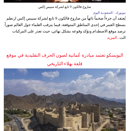
صاروخ فالكون 9 تابع لشركة سبيس إكس
نيويورك - السعودية اليوم
يُعتقد أن جزءاً ضخماً تائهاً من صاروخ فالكون 9 تابع لشركة سبيس إكس ارتطم
بسطح القمر في إحدى المناطق المتوقعة، فيما يترقب العلماء حول العالم صوراً
ترصد موقع الاصطدام وتؤكد وقوعه بشكل نهائي، حيث تعذر على المركبات
الت...
المزيد
اليونسكو تعتمد مبادرة عُمانية لصون الحرف التقليدية في موقع
قلعة بهلاء التاريخي