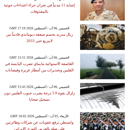
إصابة 11 مدنياً في نجران جراء اعتداءات حوثية
بالمقذوفات
GMT 17:19 2026 الخميس ,06 آب / أغسطس
ريال مدريد يحسم صفقة ديوماندي قادماً من
لايبزيغ حتى 2033
GMT 15:51 2026 الخميس ,06 آب / أغسطس
العاصفة الاستوائية مايماي تضرب اليابسة في
الفلبين وتحذيرات من أمطار غزيرة وفيضانات
GMT 15:43 2026 الخميس ,06 آب / أغسطس
زلزال بقوة 5.9 درجة يضرب جنوب الفلبين دون
تسجيل ضحايا
GMT 16:02 2026 الأربعاء ,05 آب / أغسطس
واشنطن ترفع عقوبات عن شركات وطائرتين
على صلة بالحرس الثوري الإيراني