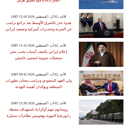
اتفاق لإعادة فتح مضيق هرمز
GMT 13:19 2026 الأحد ,02 آب / أغسطس
هدوء حذر بالشرق الأوسط بعد تراجع ترامب
عن الضربة وتحذيرات أميركية وتصعيد إيراني
GMT 11:10 2026 الأحد ,02 آب / أغسطس
إعلام إيراني يكشف أسباب تجنب نشر
تسجيلات صوتية لمجتبى خامنئي
GMT 09:42 2026 الأحد ,02 آب / أغسطس
ولي العهد السعودي وترامب يبحثان تطورات
المنطقة ويؤكدان أهمية التهدئة
GMT 13:38 2026 الأحد ,02 آب / أغسطس
روساتوم تتهم أوكرانيا باستهداف محطة
زابوريجيا النووية بهجومين بطائرات مسيّرة