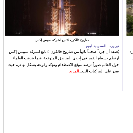
صاروخ فالكون 9 تابع لشركة سبيس إكس
نيويورك - السعودية اليوم
رة
يُعتقد أن جزءاً ضخماً تائهاً من صاروخ فالكون 9 تابع لشركة سبيس إكس
ارتطم بسطح القمر في إحدى المناطق المتوقعة، فيما يترقب العلماء
حول العالم صوراً ترصد موقع الاصطدام وتؤكد وقوعه بشكل نهائي، حيث
تعذر على المركبات الت...
المزيد