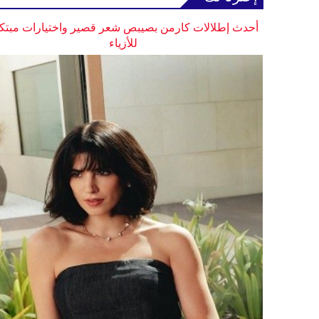
أحدث إطلالات كارمن بصيبص شعر قصير واختيارات مبتك
للأزياء