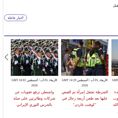
قبل
أخبار عاجلة
طس GMT 13:18
الأربعاء ,05 آب / أغسطس GMT 14:29
الأربعاء ,05 آب / أغسطس GMT 16:02
2026
2026
دء
الشرطة تعتقل إمرأة تم القبض
واشنطن ترفع عقوبات عن
وب
عليها بعد طعن أربعة رجال في
شركات وطائرتين على صلة
له
"كوفنت غاردن"
بالحرس الثوري الإيراني