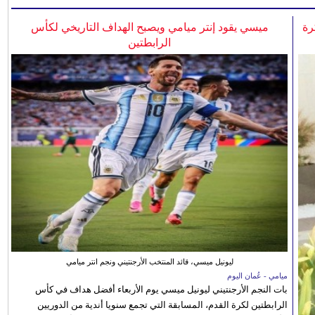
رة
ميسي يقود إنتر ميامي ويصبح الهداف التاريخي لكأس
الرابطتين
ليونيل ميسي، قائد المنتخب الأرجنتيني ونجم انتر ميامي
ميامي - عُمان اليوم
بات النجم الأرجنتيني ليونيل ميسي يوم الأربعاء أفضل هداف في كأس
الرابطتين لكرة القدم، المسابقة التي تجمع سنويا أندية من الدوريين