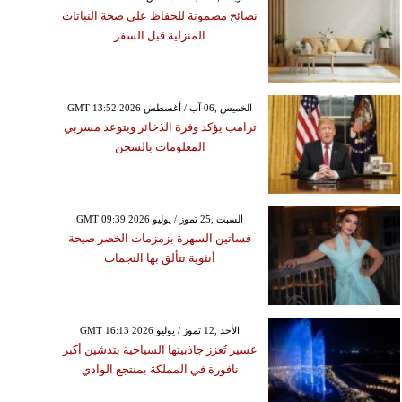
نصائح مضمونة للحفاظ على صحة النباتات
المنزلية قبل السفر
GMT 13:52 2026 الخميس ,06 آب / أغسطس
ترامب يؤكد وفرة الذخائر ويتوعد مسربي
المعلومات بالسجن
GMT 09:39 2026 السبت ,25 تموز / يوليو
فساتين السهرة بزمزمات الخصر صيحة
أنثوية تتألق بها النجمات
GMT 16:13 2026 الأحد ,12 تموز / يوليو
عسير تُعزز جاذبيتها السياحية بتدشين أكبر
نافورة في المملكة بمنتجع الوادي