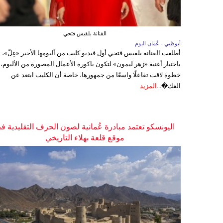
الفنانة بلقيس فتحي
أبوظبي - عُمان اليوم
أطلقت الفنانة بلقيس فتحي أول فيديو كليب من ألبومها الأخير «غِلّ»،
باختيار أغنية «زهر ليمون» لتكون باكورة الأعمال المصورة من الألبوم،
خطوة لاقت تفاعلًا واسعًا من جمهورها، خاصة أن الكليب ابتعد عن
الفك�...
المزيد
اليونسكو تعتمد مبادرة عُمانية لصون الحرف التقليدية ف
موقع قلعة بهلاء التاريخي