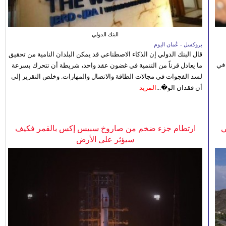
البنك الدولي
بروكسل - عُمان اليوم
قال البنك الدولي إن الذكاء الاصطناعي قد يمكن البلدان النامية من تحقيق
 في
ما يعادل قرناً من التنمية في غضون عقد واحد، شريطة أن تتحرك بسرعة
لسد الفجوات في مجالات الطاقة والاتصال والمهارات. وخلص التقرير إلى
أن فقدان الو�...
المزيد
ي
ارتطام جزء ضخم من صاروخ سبيس إكس بالقمر فكيف
سيؤثر على الأرض