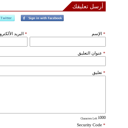
أرسل تعليقك
*
الإسم
*
البريد الألكتر
*
عنوان التعليق
*
تعليق
: Characters Left
Security Code
*