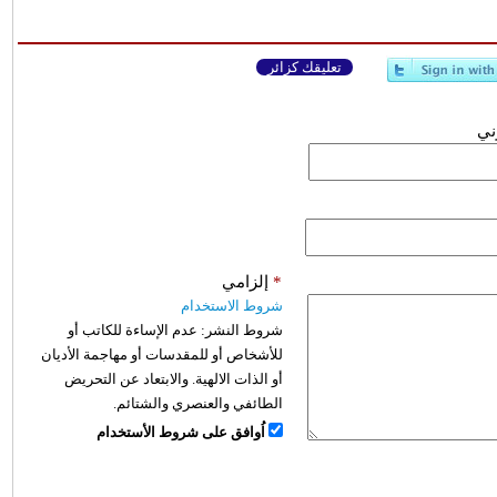
تعليقك كزائر
وني
*
إلزامي
شروط الاستخدام
شروط النشر:
عدم الإساءة للكاتب أو
للأشخاص أو للمقدسات أو مهاجمة الأديان
أو الذات الالهية. والابتعاد عن التحريض
الطائفي والعنصري والشتائم.
اُوافق على شروط الأستخدام