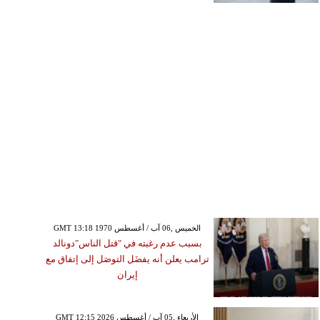
GMT 13:18 1970 الخميس ,06 آب / أغسطس
بسبب عدم رغبته في "قتل الناس"دونالد
ترامب يعلن أنه يفضَل التوصَل إلى إتفاق مع
إيران
GMT 12:15 2026 الأربعاء ,05 آب / أغسطس