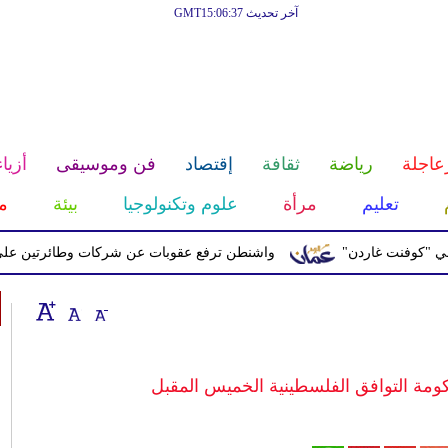
آخر تحديث GMT15:06:37
عاجلة
رياضة
ثقافة
إقتصاد
فن وموسيقى
أزياء
تعليم
مرأة
علوم وتكنولوجيا
بيئة
م
ت غاردن"
واشنطن ترفع عقوبات عن شركات وطائرتين على صلة بالح
ومة التوافق الفلسطينية الخميس المقبل