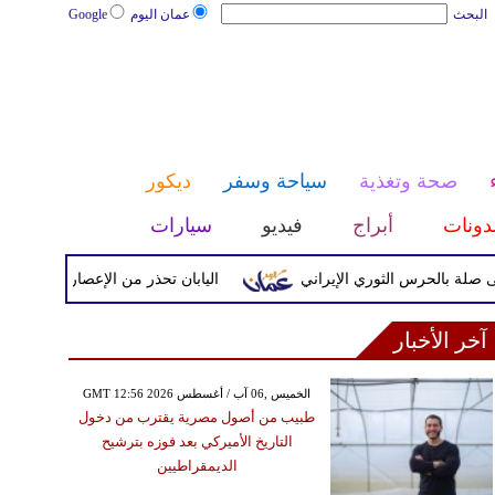
البحث
عمان اليوم
Google
صحة وتغذية
سياحة وسفر
ديكور
دونات
أبراج
فيديو
سيارات
رس الثوري الإيراني
اليابان تحذر من الإعصار دولفين ورياح عاتي
آخر الأخبار
GMT 12:56 2026 الخميس ,06 آب / أغسطس
طبيب من أصول مصرية يقترب من دخول
التاريخ الأميركي بعد فوزه بترشيح
الديمقراطيين