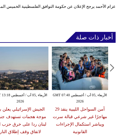
عزام الأحمد يرجح الإعلان عن حكومة التوافق الفلسطينية الخميس الم
أخبار ذات صلة
الأربعاء ,05 آب / أغسطس GMT 07:16
الأربعاء ,05 آب / أغسطس GMT 07:40
الأربعاء ,05 آب / أغس
2026
2026
20
زلزال بقوة 6.3 درجة يضرب
أمن السواحل الليبية ينقذ 29
الجيش الإسرائيلي يعلن ب
ون تحذيرات من
مهاجرًا غير شرعي قبالة سرت
موجة هجمات تستهدف جن
أضرار فورية
ويباشر استكمال الإجراءات
لبنان ردا على خرق حزب ال
القانونية
لاتفاق وقف إطلاق النار