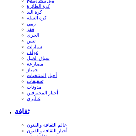
مباريات ونتائج
كرة الطائرة
كرة اليد
كرة السلة
رمي
قفز
الجري
تنس
سيارات
غولف
سباق الخيل
مصارعة
جمباز
أخبار المنتخبات
تحقيقات
مدونات
أخبار المحترفين
غاليري
ثقافة
عالم الثقافة والفنون
أخبار الثقافة والفنون