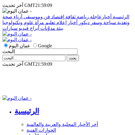
آخر تحديث GMT21:59:09
الرئيسية
أخبارعاجلة
رياضة
ثقافة
إقتصاد
فن وموسيقى
أزياء
صحة
وتغذية
سياحة وسفر
ديكور
أخبار
إعلام
تعليم
مرأة
علوم وتكنولوجيا
بيئة
مدوَّنات
أبراج
فيديو
سيارات
Google
عمان اليوم
البحث
آخر تحديث GMT21:59:09
الرئيسية
أخر الأخبار المحلية والعربية والعالمية
الحوارات الفنية