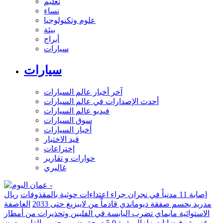
تعليم
نساء
علوم وتكنولوجيا
بيئة
أبراج
سيارات
سيارات
آخر أخبار عالم السيارات
أحدث الإصدارات في عالم السيارات
فيديو عالم السيارات
سوق السيارات
أخبار السيارات
قيد الاختبار
إختراعات
حوارات و تقارير
غاليري
إصابة 11 مدنياً في نجران جراء اعتداءات حوثية بالمقذوفات
ريال
مدريد يحسم صفقة ديوماندي قادماً من لايبزيغ حتى 2033
العاصفة
الاستوائية مايماي تضرب اليابسة في الفلبين وتحذيرات من أمطار
غزيرة وفيضانات
زلزال بقوة 5.9 درجة يضرب جنوب الفلبين دون