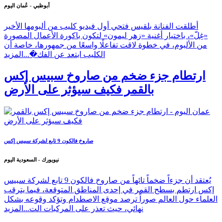
أبوظبي - عُمان اليوم
أطلقت الفنانة بلقيس فتحي أول فيديو كليب من ألبومها الأخير
«غِلّ»، باختيار أغنية «زهر ليمون» لتكون باكورة الأعمال المصورة
من الألبوم، في خطوة لاقت تفاعلًا واسعًا من جمهورها، خاصة أن
الكليب ابتعد عن الفك�...
المزيد
ارتطام جزء ضخم من صاروخ سبيس إكس
بالقمر فكيف سيؤثر على الأرض
صاروخ فالكون 9 تابع لشركة سبيس إكس
نيويورك - السعودية اليوم
يُعتقد أن جزءاً ضخماً تائهاً من صاروخ فالكون 9 تابع لشركة سبيس
إكس ارتطم بسطح القمر في إحدى المناطق المتوقعة، فيما يترقب
العلماء حول العالم صوراً ترصد موقع الاصطدام وتؤكد وقوعه بشكل
نهائي، حيث تعذر على المركبات الت...
المزيد