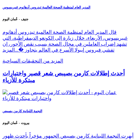
المدير العام لمنظمة الصحة العالمية تيدروس أدهانوم غيبريسوس
جنيف - عُمان اليوم
قال المدير العام لمنظمة الصحة العالمية تيدروس أدهانوم
غيبريسوس، الأربعاء، خلال زيارة إلى الكونغو الديمقراطية، التي
تشهد إضراب العاملين في مجال الصحة بسبب نقص الأجور، إن
تفشي فيروس إيبولا الأسرع في العالم يتجاوز �...
المزيد
المزيد من التحقيقات السياحية
أحدث إطلالات كارمن بصيبص شعر قصير واختيارات
مبتكرة للأزياء
النجمة اللبنانية كارمن بصيبص
بيروت - عُمان اليوم
أبهرت النجمة اللبنانية كارمن بصيبص الجمهور مؤخراً بأحدث ظهور