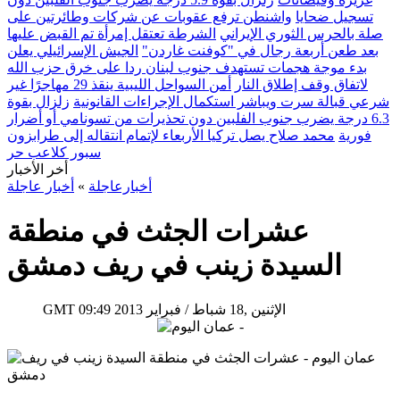
تسجيل ضحايا
واشنطن ترفع عقوبات عن شركات وطائرتين على
صلة بالحرس الثوري الإيراني
الشرطة تعتقل إمرأة تم القبض عليها
بعد طعن أربعة رجال في "كوفنت غاردن"
الجيش الإسرائيلي يعلن
بدء موجة هجمات تستهدف جنوب لبنان ردا على خرق حزب الله
لاتفاق وقف إطلاق النار
أمن السواحل الليبية ينقذ 29 مهاجرًا غير
شرعي قبالة سرت ويباشر استكمال الإجراءات القانونية
زلزال بقوة
6.3 درجة يضرب جنوب الفلبين دون تحذيرات من تسونامي أو أضرار
فورية
محمد صلاح يصل تركيا الأربعاء لإتمام انتقاله إلى طرابزون
سبور كلاعب حر
أخر الأخبار
أخبارعاجلة
»
أخبار عاجلة
عشرات الجثث في منطقة
السيدة زينب في ريف دمشق
09:49 2013 الإثنين ,18 شباط / فبراير
GMT