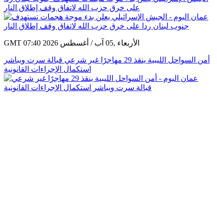
على خرق حزب الله لاتفاق وقف إطلاق النار
GMT 07:40 2026 الأربعاء ,05 آب / أغسطس
أمن السواحل الليبية ينقذ 29 مهاجرًا غير شرعي قبالة سرت ويباشر
استكمال الإجراءات القانونية