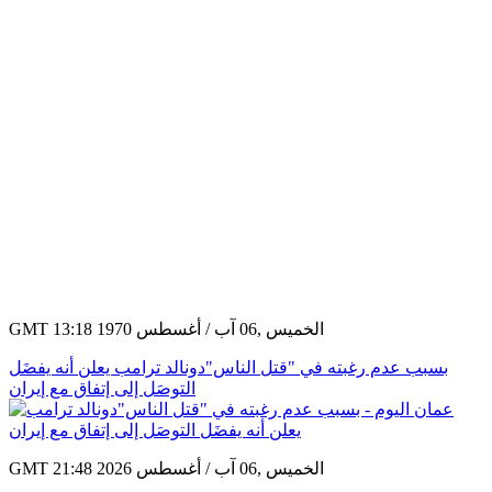
GMT 13:18 1970 الخميس ,06 آب / أغسطس
بسبب عدم رغبته في "قتل الناس"دونالد ترامب يعلن أنه يفضَل
التوصَل إلى إتفاق مع إيران
GMT 21:48 2026 الخميس ,06 آب / أغسطس