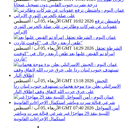
درجة يضرب جنوب الفلبين دون تسجيل ضحايا
واشنطن ترفع
الأربعاء ,05 آب / أغسطس GMT 16:02 2026
عقوبات عن شركات وطائرتين على صلة بالحرس الثوري
الإيراني
الشرطة تعتقل
الأربعاء ,05 آب / أغسطس GMT 14:29 2026
إمرأة تم القبض عليها بعد طعن أربعة رجال في "كوفنت
غاردن"
الجيش
الأربعاء ,05 آب / أغسطس GMT 13:18 2026
الإسرائيلي يعلن بدء موجة هجمات تستهدف جنوب لبنان ردا
على خرق حزب الله لاتفاق وقف إطلاق النار
أمن السواحل
الأربعاء ,05 آب / أغسطس GMT 07:40 2026
الليبية ينقذ 29 مهاجرًا غير شرعي قبالة سرت ويباشر
استكمال الإجراءات القانونية