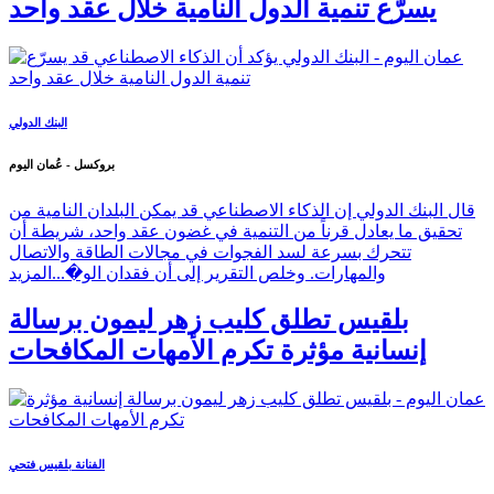
يسرّع تنمية الدول النامية خلال عقد واحد
البنك الدولي
بروكسل - عُمان اليوم
قال البنك الدولي إن الذكاء الاصطناعي قد يمكن البلدان النامية من
تحقيق ما يعادل قرناً من التنمية في غضون عقد واحد، شريطة أن
تتحرك بسرعة لسد الفجوات في مجالات الطاقة والاتصال
والمهارات. وخلص التقرير إلى أن فقدان الو�...
المزيد
بلقيس تطلق كليب زهر ليمون برسالة
إنسانية مؤثرة تكرم الأمهات المكافحات
الفنانة بلقيس فتحي