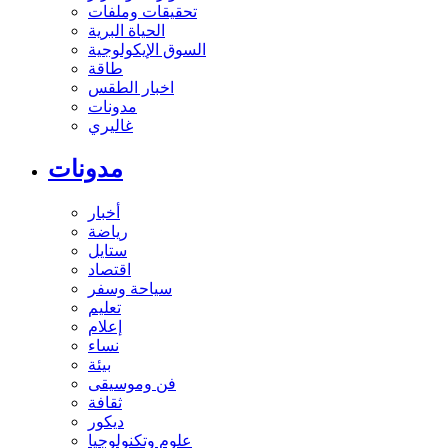
تحقيقات وملفات
الحياة البرية
السوق الإيكولوجية
طاقة
اخبار الطقس
مدونات
غاليري
مدونات
أخبار
رياضة
ستايل
اقتصاد
سياحة وسفر
تعليم
إعلام
نساء
بيئة
فن وموسيقى
ثقافة
ديكور
علوم وتكنولوجيا