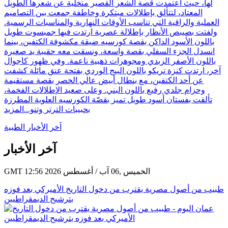
لها، حيث اعتمدت قصة الشعر القصير متخلية عن شعرها الطويل
المعتاد، لتتألق بإطلالات مبتكرة وخاطفة جمعت بين التصاميم
العملية والراقية التي تناسب الأوقات النهارية والمناسبات الرسمية.
ولفتت بصيبص الأنظار بإطلالة عصرية ارتدت فيها جمبسوت طويل
باللون الأسود الداكن بقصة كورسيه ضيقة مكشوفة الكتفين، بينما
انسدل الجزء السفلي بقصة واسعة، ونسقت معه حقيبة يد صغيرة
باللون الأصفر الزبدي ومجوهرات ذهبية ناعمة. وفي ظهور كاجوال
آخر، ارتدت كنزة تريكو باللون البيج الوردي بفتحة عنق مائلة كشفت
عن أحد الكتفين، مع بنطال أبيض عالي الخصر بقصة مستقيمة
وحزام جلدي رفيع باللون البني. وعلى صعيد الإطلالات الفخمة،
تألقت بفستان أسود طويل تميز بقصّة الكورسيه العلوية المطرزة
بحبيبات الترتر وتنو...
المزيد
آخر الأخبار الطبية
آخر الأخبار
GMT 12:56 2026 الخميس ,06 آب / أغسطس
طبيب من أصول مصرية يقترب من دخول التاريخ الأميركي بعد فوزه
بترشيح الديمقراطيين