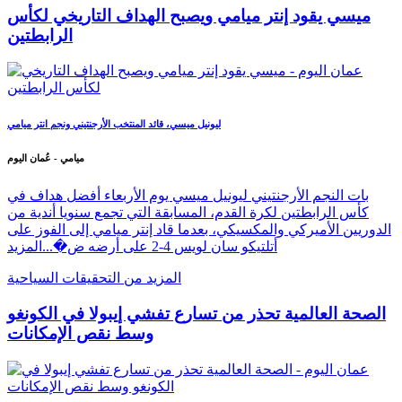
ميسي يقود إنتر ميامي ويصبح الهداف التاريخي لكأس
الرابطتين
ليونيل ميسي، قائد المنتخب الأرجنتيني ونجم انتر ميامي
ميامي - عُمان اليوم
بات النجم الأرجنتيني ليونيل ميسي يوم الأربعاء أفضل هداف في
كأس الرابطتين لكرة القدم، المسابقة التي تجمع سنويا أندية من
الدوريين الأميركي والمكسيكي، بعدما قاد إنتر ميامي إلى الفوز على
أتلتيكو سان لويس 4-2 على أرضه ض�...
المزيد
المزيد من التحقيقات السياحية
الصحة العالمية تحذر من تسارع تفشي إيبولا في الكونغو
وسط نقص الإمكانات