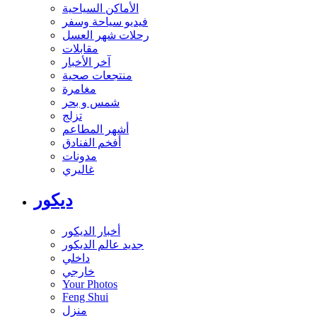
الأماكن السياحية
فيديو سياحة وسفر
رحلات شهر العسل
مقابلات
آخر الأخبار
منتجعات صحية
مغامرة
شمس و بحر
تزلج
أشهر المطاعم
أفخم الفنادق
مدونات
غاليري
ديكور
أخبار الديكور
جديد عالم الديكور
داخلي
خارجي
Your Photos
Feng Shui
منزل