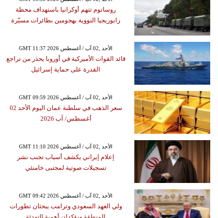
روساتوم تتهم أوكرانيا باستهداف محطة
زابوريجيا النووية بهجومين بطائرات مسيّرة
GMT 11:37 2026 الأحد ,02 آب / أغسطس
قائد القوات الأميركية في أوروبا يحذر من تراجع
القدرة على حماية إسرائيل
GMT 09:59 2026 الأحد ,02 آب / أغسطس
سعر الذهب في سلطنة عمان اليوم الأحد 02
أغسطس/ آب 2026
GMT 11:10 2026 الأحد ,02 آب / أغسطس
إعلام إيراني يكشف أسباب تجنب نشر
تسجيلات صوتية لمجتبى خامنئي
GMT 09:42 2026 الأحد ,02 آب / أغسطس
ولي العهد السعودي وترامب يبحثان تطورات
المنطقة ويؤكدان أهمية التهدئة