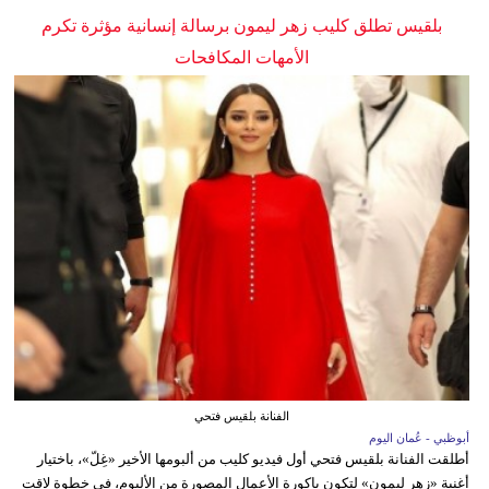
بلقيس تطلق كليب زهر ليمون برسالة إنسانية مؤثرة تكرم
الأمهات المكافحات
الفنانة بلقيس فتحي
أبوظبي - عُمان اليوم
أطلقت الفنانة بلقيس فتحي أول فيديو كليب من ألبومها الأخير «غِلّ»، باختيار
أغنية «زهر ليمون» لتكون باكورة الأعمال المصورة من الألبوم، في خطوة لاقت