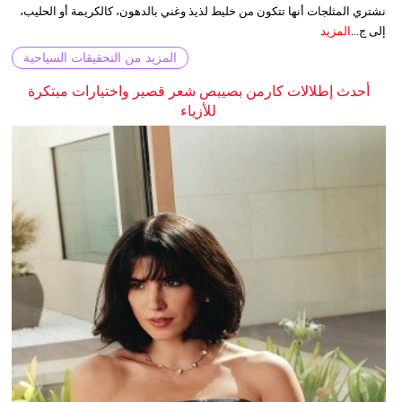
نشتري المثلجات أنها تتكون من خليط لذيذ وغني بالدهون، كالكريمة أو الحليب،
إلى ج...
المزيد
المزيد من التحقيقات السياحية
أحدث إطلالات كارمن بصيبص شعر قصير واختيارات مبتكرة
للأزياء