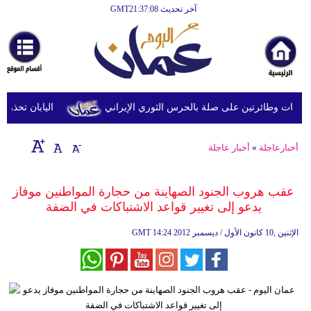
آخر تحديث GMT21:37:08
الرئيسية
أخبارعاجلة
رياضة
ثقافة
 وطائرتين على صلة بالحرس الثوري الإيراني
اليابان تحذر من ا
إقتصاد
أخبارعاجلة
»
أخبار عاجلة
فن
وموسيقى
عقب هروب الجنود الصهاينة من حجارة المواطنين موفاز
يدعو إلى تغيير قواعد الاشتباكات في الضفة
أزياء
14:24 2012 الإثنين ,10 كانون الأول / ديسمبر
GMT
صحة
وتغذية
سياحة