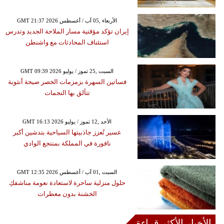
GMT 21:37 2026 الأربعاء ,05 آب / أغسطس
إيران تؤكد مؤقتية مسار الملاحة الجديد وتدرس
استئناف المحادثات مع واشنطن
GMT 09:39 2026 السبت ,25 تموز / يوليو
فساتين السهرة بزمزمات الخصر صيحة أنثوية
تتألق بها النجمات
GMT 16:13 2026 الأحد ,12 تموز / يوليو
عسير تُعزز جاذبيتها السياحية بتدشين أكبر
نافورة في المملكة بمنتجع الوادي
GMT 12:35 2026 السبت ,01 آب / أغسطس
حلول منزلية ساحرة لاستعادة نعومة مناشفكِ
الخشنة بدون معطرات
الأخبار الأكثر قراءة