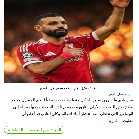
محمد صلاح، نجم منتخب مصر لكرة القدم
لندن - عُمان اليوم
نشر نادي طرابزون سبور التركي مقطع فيديو تشويقياً للنجم المصري محمد
صلاح يوثق اللحظات الأولى لظهوره بقميص ناديه الجديد، موجهاً رسالة إلى
الجماهير التي تنتظره بعد انتشار أنباء انتقاله. وكان النادي قد أعلن أن
مفاوضا...
المزيد
المزيد من التحقيقات السياحية