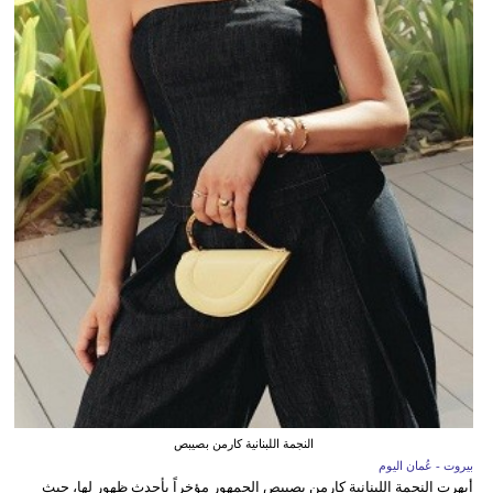
النجمة اللبنانية كارمن بصيبص
بيروت - عُمان اليوم
أبهرت النجمة اللبنانية كارمن بصيبص الجمهور مؤخراً بأحدث ظهور لها، حيث