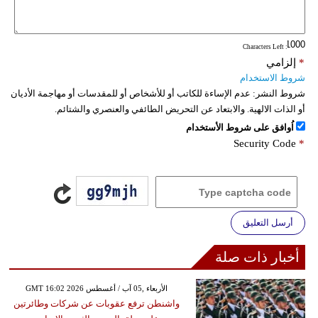
فيديو
: Characters Left
سيارات
*
إلزامي
شروط الاستخدام
شروط النشر:
عدم الإساءة للكاتب أو للأشخاص أو للمقدسات أو مهاجمة الأديان
أو الذات الالهية. والابتعاد عن التحريض الطائفي والعنصري والشتائم.
اُوافق على شروط الأستخدام
Security Code
*
أرسل التعليق
أخبار ذات صلة
GMT 16:02 2026 الأربعاء ,05 آب / أغسطس
واشنطن ترفع عقوبات عن شركات وطائرتين