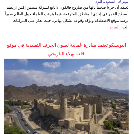
نيويورك - السعودية اليوم
يُعتقد أن جزءاً ضخماً تائهاً من صاروخ فالكون 9 تابع لشركة سبيس إكس ارتطم
بسطح القمر في إحدى المناطق المتوقعة، فيما يترقب العلماء حول العالم صوراً
ترصد موقع الاصطدام وتؤكد وقوعه بشكل نهائي، حيث تعذر على المركبات
الت...
المزيد
اليونسكو تعتمد مبادرة عُمانية لصون الحرف التقليدية في موقع
قلعة بهلاء التاريخي