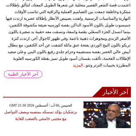
اعتمدت قصة الشعر القصير متخلية عن شعرها الطويل المعتاد، لتتألق بإطلالات
مبتكرة وخاطفة جمعت بين التصاميم العملية والراقية التي تناسب الأوقات
النهارية والمناسبات الرسمية. ولفتت بصيبص الأنظار بإطلالة عصرية ارتدت فيها
جمبسوت طويل باللون الأسود الداكن بقصة كورسيه ضيقة مكشوفة الكتفين،
بينما انسدل الجزء السفلي بقصة واسعة، ونسقت معه حقيبة يد صغيرة باللون
الأصفر الزبدي ومجوهرات ذهبية ناعمة. وفي ظهور كاجوال آخر، ارتدت كنزة
تريكو باللون البيج الوردي بفتحة عنق مائلة كشفت عن أحد الكتفين، مع بنطال
أبيض عالي الخصر بقصة مستقيمة وحزام جلدي رفيع باللون البني. وعلى صعيد
الإطلالات الفخمة، تألقت بفستان أسود طويل تميز بقصّة الكورسيه العلوية
المطرزة بحبيبات الترتر وتنو...
المزيد
آخر الأخبار الطبية
آخر الأخبار
GMT 21:30 2026 الخميس ,06 آب / أغسطس
بزشكيان يؤكد تمسكه بمنصبه ويصف التواصل
مع مجتبى خامنئي بالصعب للغاية