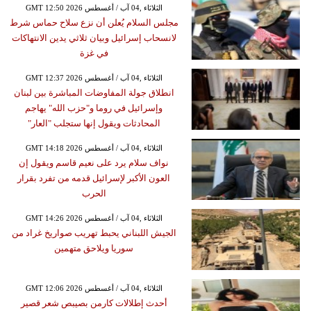
GMT 12:50 2026 الثلاثاء ,04 آب / أغسطس
مجلس السلام يُعلن أن نزع سلاح حماس شرط
لانسحاب إسرائيل وبيان ثلاثي يدين الانتهاكات
في غزة
GMT 12:37 2026 الثلاثاء ,04 آب / أغسطس
انطلاق جولة المفاوضات المباشرة بين لبنان
وإسرائيل في روما و"حزب الله" يهاجم
المحادثات ويقول إنها ستجلب "العار"
GMT 14:18 2026 الثلاثاء ,04 آب / أغسطس
نواف سلام يرد على نعيم قاسم ويقول إن
العون الأكبر لإسرائيل قدمه من تفرد بقرار
الحرب
GMT 14:26 2026 الثلاثاء ,04 آب / أغسطس
الجيش اللبناني يحبط تهريب صواريخ غراد من
سوريا ويلاحق متهمين
GMT 12:06 2026 الثلاثاء ,04 آب / أغسطس
أحدث إطلالات كارمن بصيبص شعر قصير