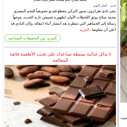
لندن - عُمان اليوم
نشر نادي طرابزون سبور التركي مقطع فيديو تشويقياً للنجم المصري
محمد صلاح يوثق اللحظات الأولى لظهوره بقميص ناديه الجديد، موجهاً
رسالة إلى الجماهير التي تنتظره بعد انتشار أنباء انتقاله. وكان النادي قد
أعلن أن مفاوضا...
المزيد
المزيد من التحقيقات السياحية
6 بدائل غذائية بسيطة تساعدك على تجنب الأطعمة فائقة
المعالجة
حيث