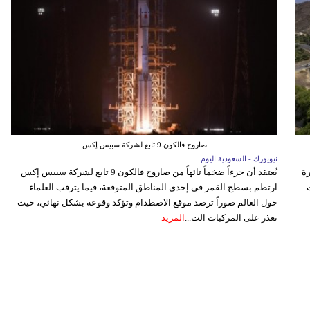
صاروخ فالكون 9 تابع لشركة سبيس إكس
نيويورك - السعودية اليوم
رة
يُعتقد أن جزءاً ضخماً تائهاً من صاروخ فالكون 9 تابع لشركة سبيس إكس
ارتطم بسطح القمر في إحدى المناطق المتوقعة، فيما يترقب العلماء
حول العالم صوراً ترصد موقع الاصطدام وتؤكد وقوعه بشكل نهائي، حيث
تعذر على المركبات الت...
المزيد