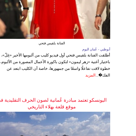
الفنانة بلقيس فتحي
أبوظبي - عُمان اليوم
أطلقت الفنانة بلقيس فتحي أول فيديو كليب من ألبومها الأخير «غِلّ»،
باختيار أغنية «زهر ليمون» لتكون باكورة الأعمال المصورة من الألبوم،
خطوة لاقت تفاعلًا واسعًا من جمهورها، خاصة أن الكليب ابتعد عن
الفك�...
المزيد
اليونسكو تعتمد مبادرة عُمانية لصون الحرف التقليدية ف
موقع قلعة بهلاء التاريخي