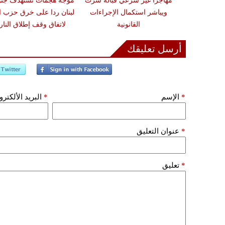
ون تحذيرات من
مهاجرًا غير شرعي قبالة سرت
موجة هجمات تستهدف جن
أضرار فورية
ويباشر استكمال الإجراءات
لبنان ردا على خرق حزب ال
القانونية
لاتفاق وقف إطلاق النار
أرسل تعليقك
*
الإسم
*
البريد الألكتر
*
عنوان التعليق
*
تعليق