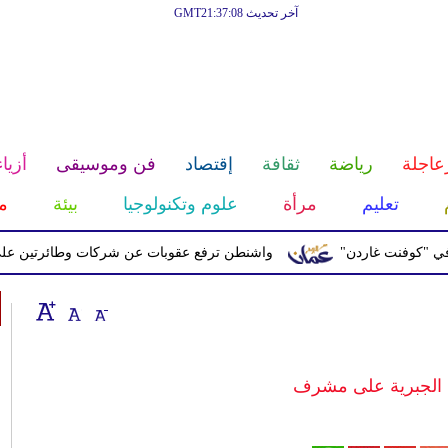
آخر تحديث GMT21:37:08
عاجلة
رياضة
ثقافة
إقتصاد
فن وموسيقى
أزياء
تعليم
مرأة
علوم وتكنولوجيا
بيئة
م
نت غاردن"
واشنطن ترفع عقوبات عن شركات وطائرتين على صلة بال
 الجبرية على مشرف