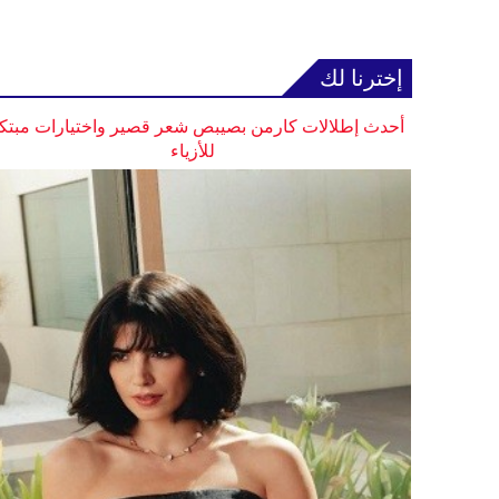
إخترنا لك
أحدث إطلالات كارمن بصيبص شعر قصير واختيارات مبتك
للأزياء