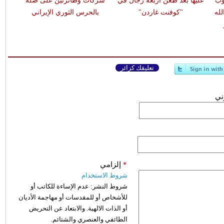
وب
عليها بعد طعن أربعة رجال في
شركات وطائرتين على صلة
له
"كوفنت غاردن"
بالحرس الثوري الإيراني
تعليقك كزائر
وني
*
إلزامي
شروط الاستخدام
شروط النشر:
عدم الإساءة للكاتب أو
للأشخاص أو للمقدسات أو مهاجمة الأديان
أو الذات الالهية. والابتعاد عن التحريض
الطائفي والعنصري والشتائم.