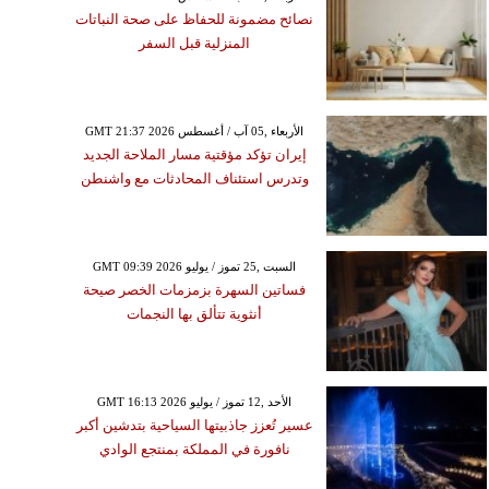
نصائح مضمونة للحفاظ على صحة النباتات
المنزلية قبل السفر
GMT 21:37 2026 الأربعاء ,05 آب / أغسطس
إيران تؤكد مؤقتية مسار الملاحة الجديد
وتدرس استئناف المحادثات مع واشنطن
GMT 09:39 2026 السبت ,25 تموز / يوليو
فساتين السهرة بزمزمات الخصر صيحة
أنثوية تتألق بها النجمات
GMT 16:13 2026 الأحد ,12 تموز / يوليو
عسير تُعزز جاذبيتها السياحية بتدشين أكبر
نافورة في المملكة بمنتجع الوادي