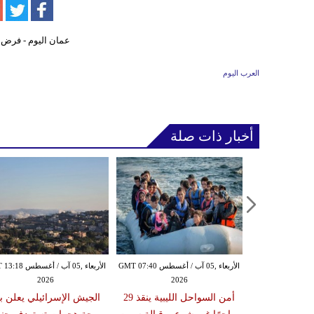
العرب اليوم
أخبار ذات صلة
الأربعاء ,05 آب / أغسطس GMT 07:16
الأربعاء ,05 آب / أغسطس GMT 07:40
الأربعاء ,05 آب / أغس
2026
2026
20
زلزال بقوة 6.3 درجة يضرب
أمن السواحل الليبية ينقذ 29
الجيش الإسرائيلي يعلن ب