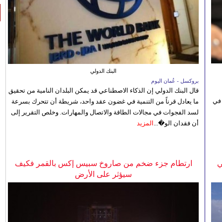
البنك الدولي
بروكسل - عُمان اليوم
قال البنك الدولي إن الذكاء الاصطناعي قد يمكن البلدان النامية من تحقيق
 في
ما يعادل قرناً من التنمية في غضون عقد واحد، شريطة أن تتحرك بسرعة
لسد الفجوات في مجالات الطاقة والاتصال والمهارات. وخلص التقرير إلى
أن فقدان الو�...
المزيد
ي
ارتطام جزء ضخم من صاروخ سبيس إكس بالقمر فكيف
سيؤثر على الأرض