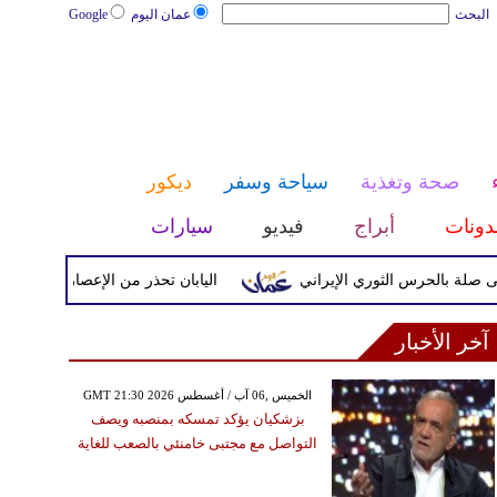
البحث
عمان اليوم
Google
صحة وتغذية
سياحة وسفر
ديكور
دونات
أبراج
فيديو
سيارات
حرس الثوري الإيراني
اليابان تحذر من الإعصار دولفين ورياح عاتي
آخر الأخبار
GMT 21:30 2026 الخميس ,06 آب / أغسطس
بزشكيان يؤكد تمسكه بمنصبه ويصف
التواصل مع مجتبى خامنئي بالصعب للغاية