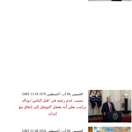
GMT 13:18 1970 الخميس ,06 آب / أغسطس
بسبب عدم رغبته في "قتل الناس"دونالد
ترامب يعلن أنه يفضَل التوصَل إلى إتفاق مع
إيران
GMT 21:48 2026 الخميس ,06 آب / أغسطس