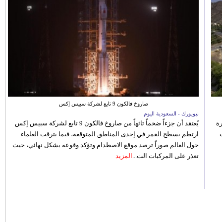
صاروخ فالكون 9 تابع لشركة سبيس إكس
نيويورك - السعودية اليوم
رة
يُعتقد أن جزءاً ضخماً تائهاً من صاروخ فالكون 9 تابع لشركة سبيس إكس
ارتطم بسطح القمر في إحدى المناطق المتوقعة، فيما يترقب العلماء
حول العالم صوراً ترصد موقع الاصطدام وتؤكد وقوعه بشكل نهائي، حيث
تعذر على المركبات الت...
المزيد