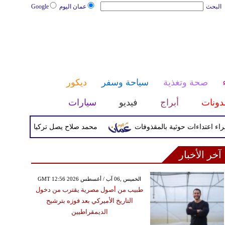
البحث
عمان اليوم
Google
صحة وتغذية
سياحة وسفر
ديكور
دونات
أبراج
فيديو
سيارات
محمد صلاح يصل تركيا الأربعاء لإتمام انت
آخر الأخبار
GMT 12:56 2026 الخميس ,06 آب / أغسطس
طبيب من أصول مصرية يقترب من دخول
التاريخ الأميركي بعد فوزه بترشيح
الديمقراطيين