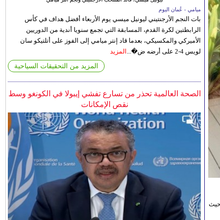
ميامي - عُمان اليوم
بات النجم الأرجنتيني ليونيل ميسي يوم الأربعاء أفضل هداف في كأس
الرابطتين لكرة القدم، المسابقة التي تجمع سنويا أندية من الدوريين
الأميركي والمكسيكي، بعدما قاد إنتر ميامي إلى الفوز على أتلتيكو سان
لويس 4-2 على أرضه ض�...
المزيد
المزيد من التحقيقات السياحية
الصحة العالمية تحذر من تسارع تفشي إيبولا في الكونغو وسط
نقص الإمكانات
حيث