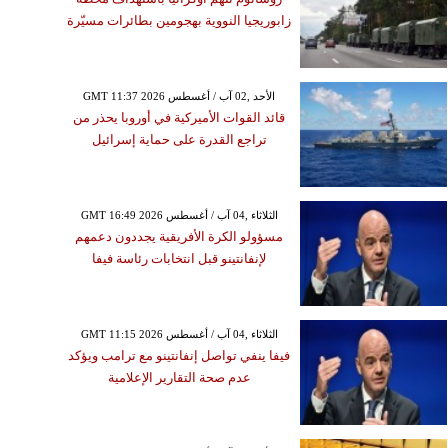
زابوريجيا النووية بهجومين بطائرات مسيّرة
GMT 11:37 2026 الأحد ,02 آب / أغسطس
قائد القوات الأميركية في أوروبا يحذر من
تراجع القدرة على حماية إسرائيل
GMT 16:49 2026 الثلاثاء ,04 آب / أغسطس
مسؤولو الكرة الأفريقية يجددون دعمهم
لإنفانتينو قبل انتخابات رئاسة فيفا
GMT 11:15 2026 الثلاثاء ,04 آب / أغسطس
فيفا ينفي تواصل إنفانتينو مع ترامب ويؤكد
عدم صحة التقارير الإعلامية