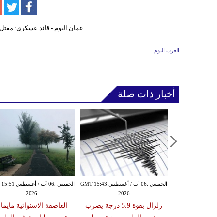
العرب اليوم
أخبار ذات صلة
الأربعاء ,05 آب / أغسطس GMT 16:02
الخميس ,06 آب / أغسطس GMT 15:43
الخميس ,06 آب / أغ
2026
2026
20
 عقوبات عن
زلزال بقوة 5.9 درجة يضرب
العاصفة الاستوائية مايما