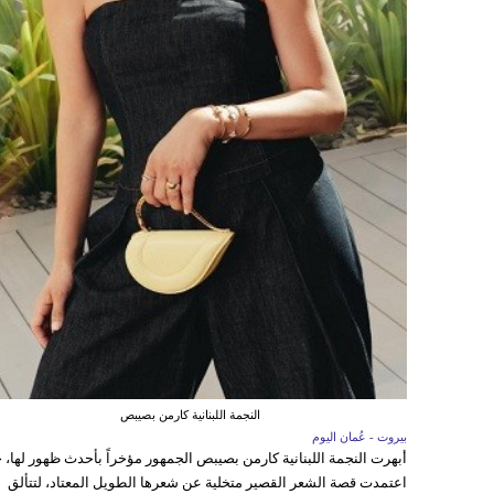
النجمة اللبنانية كارمن بصيبص
بيروت - عُمان اليوم
أبهرت النجمة اللبنانية كارمن بصيبص الجمهور مؤخراً بأحدث ظهور لها، 
اعتمدت قصة الشعر القصير متخلية عن شعرها الطويل المعتاد، لتتألق