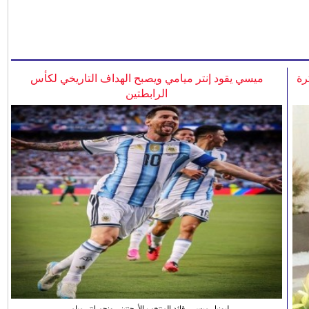
رة
ميسي يقود إنتر ميامي ويصبح الهداف التاريخي لكأس
الرابطتين
ليونيل ميسي، قائد المنتخب الأرجنتيني ونجم انتر ميامي