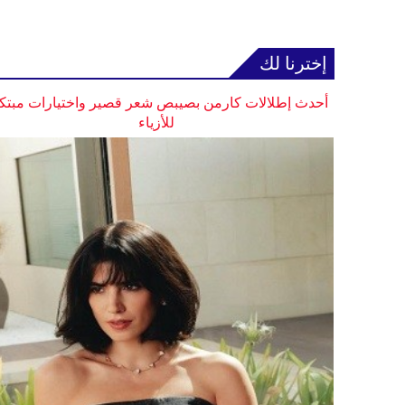
إخترنا لك
أحدث إطلالات كارمن بصيبص شعر قصير واختيارات مبتك
للأزياء