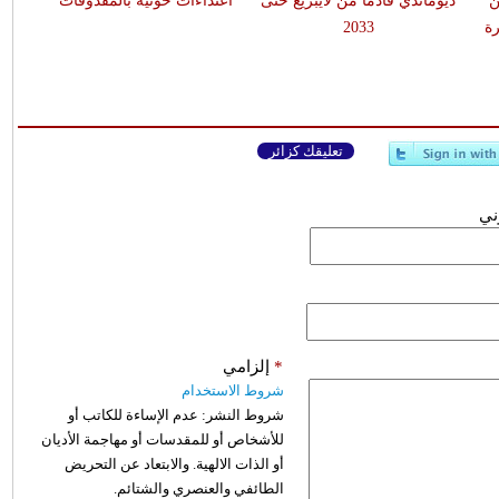
ن
ديوماندي قادماً من لايبزيغ حتى
اعتداءات حوثية بالمقذوفات
ة
2033
تعليقك كزائر
وني
*
إلزامي
شروط الاستخدام
شروط النشر:
عدم الإساءة للكاتب أو
للأشخاص أو للمقدسات أو مهاجمة الأديان
أو الذات الالهية. والابتعاد عن التحريض
الطائفي والعنصري والشتائم.