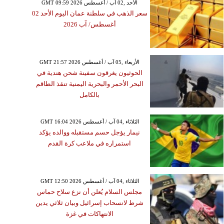
GMT 09:59 2026 الأحد ,02 آب / أغسطس
سعر الذهب في سلطنة عمان اليوم الأحد 02
أغسطس/ آب 2026
GMT 21:57 2026 الأربعاء ,05 آب / أغسطس
الحوثيون يغرقون سفينة شحن هندية في
البحر الأحمر والبحرية اليمنية تنقذ الطاقم
بالكامل
GMT 16:04 2026 الثلاثاء ,04 آب / أغسطس
نيمار يؤجل حسم مستقبله ووالده يؤكد
استمراره في ملاعب كرة القدم
GMT 12:50 2026 الثلاثاء ,04 آب / أغسطس
مجلس السلام يُعلن أن نزع سلاح حماس
شرط لانسحاب إسرائيل وبيان ثلاثي يدين
الانتهاكات في غزة