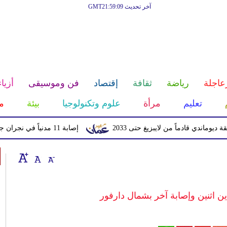
آخر تحديث GMT21:59:09
عاجلة
رياضة
ثقافة
إقتصاد
فن وموسيقى
أزياء
تعليم
مرأة
علوم وتكنولوجيا
بيئة
م
قادماً من لايبزيغ حتى 2033
إصابة 11 مدنياً في نجران جراء اعتداءات حوثية بالمقذوفات
 اثنين وإصابة آخر بشمال دارفور