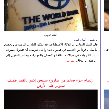
البنك الدولي
بروكسل - عُمان اليوم
قال البنك الدولي إن الذكاء الاصطناعي قد يمكن البلدان النامية من تحقيق
 في
ما يعادل قرناً من التنمية في غضون عقد واحد، شريطة أن تتحرك بسرعة
لسد الفجوات في مجالات الطاقة والاتصال والمهارات. وخلص التقرير إلى
أن فقدان الو�...
المزيد
ي
ارتطام جزء ضخم من صاروخ سبيس إكس بالقمر فكيف
سيؤثر على الأرض