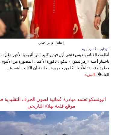
الفنانة بلقيس فتحي
أبوظبي - عُمان اليوم
أطلقت الفنانة بلقيس فتحي أول فيديو كليب من ألبومها الأخير «غِلّ»،
باختيار أغنية «زهر ليمون» لتكون باكورة الأعمال المصورة من الألبوم،
خطوة لاقت تفاعلًا واسعًا من جمهورها، خاصة أن الكليب ابتعد عن
الفك�...
المزيد
اليونسكو تعتمد مبادرة عُمانية لصون الحرف التقليدية ف
موقع قلعة بهلاء التاريخي