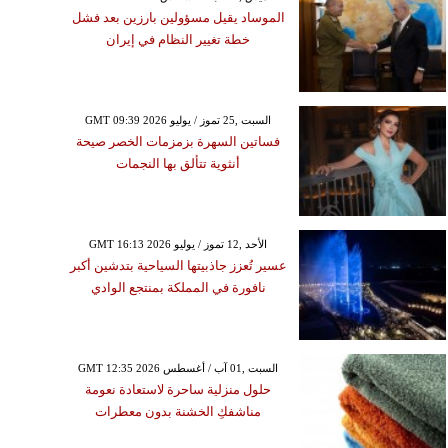
الموساد يقيل مسؤولين بارزين بعد فشل
خطة تغيير النظام في إيران
GMT 09:39 2026 السبت ,25 تموز / يوليو
فساتين السهرة بزمزمات الخصر صيحة
أنثوية تتألق بها النجمات
GMT 16:13 2026 الأحد ,12 تموز / يوليو
عسير تُعزز جاذبيتها السياحية بتدشين أكبر
نافورة في المملكة بمنتجع الوادي
GMT 12:35 2026 السبت ,01 آب / أغسطس
حلول منزلية ساحرة لاستعادة نعومة
مناشفكِ الخشنة بدون معطرات