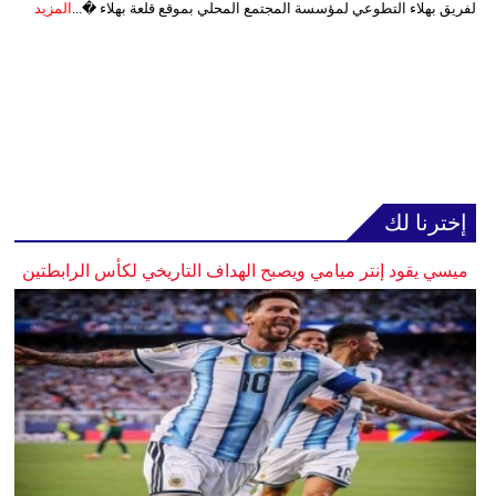
لفريق بهلاء التطوعي لمؤسسة المجتمع المحلي بموقع قلعة بهلاء �...
المزيد
إخترنا لك
ميسي يقود إنتر ميامي ويصبح الهداف التاريخي لكأس الرابطتين