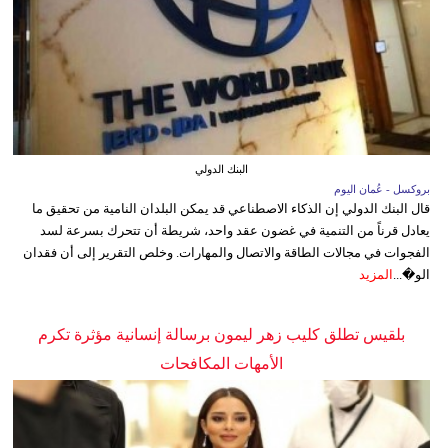
البنك الدولي
بروكسل - عُمان اليوم
قال البنك الدولي إن الذكاء الاصطناعي قد يمكن البلدان النامية من تحقيق ما
يعادل قرناً من التنمية في غضون عقد واحد، شريطة أن تتحرك بسرعة لسد
الفجوات في مجالات الطاقة والاتصال والمهارات. وخلص التقرير إلى أن فقدان
الو�...
المزيد
بلقيس تطلق كليب زهر ليمون برسالة إنسانية مؤثرة تكرم
الأمهات المكافحات