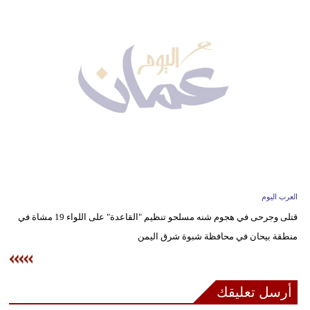
وسفر
ديكور
أخبار
إعلام
تعليم
مرأة
علوم
العرب اليوم
وتكنولوجيا
قتلى وجرحى في هجوم شنه مسلحو تنظيم "القاعدة" على اللواء 19 مشاة في
منطقة بيحان في محافظة شبوة شرق اليمن
بيئة
مدوَّنات
أرسل تعليقك
أبراج