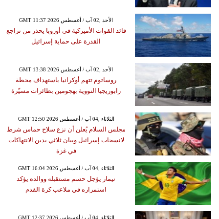
GMT 11:37 2026 الأحد ,02 آب / أغسطس
قائد القوات الأميركية في أوروبا يحذر من تراجع
القدرة على حماية إسرائيل
GMT 13:38 2026 الأحد ,02 آب / أغسطس
روساتوم تتهم أوكرانيا باستهداف محطة
زابوريجيا النووية بهجومين بطائرات مسيّرة
GMT 12:50 2026 الثلاثاء ,04 آب / أغسطس
مجلس السلام يُعلن أن نزع سلاح حماس شرط
لانسحاب إسرائيل وبيان ثلاثي يدين الانتهاكات
في غزة
GMT 16:04 2026 الثلاثاء ,04 آب / أغسطس
نيمار يؤجل حسم مستقبله ووالده يؤكد
استمراره في ملاعب كرة القدم
GMT 12:37 2026 الثلاثاء ,04 آب / أغسطس