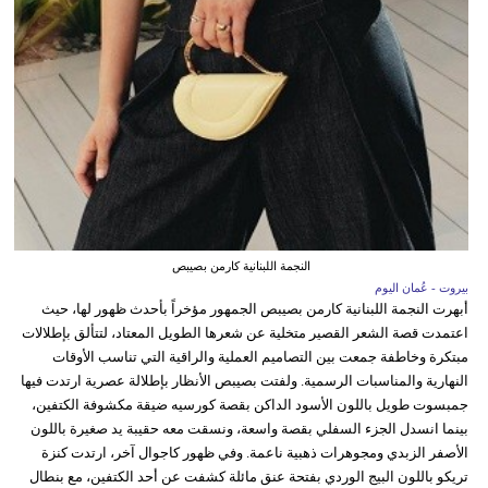
النجمة اللبنانية كارمن بصيبص
بيروت - عُمان اليوم
أبهرت النجمة اللبنانية كارمن بصيبص الجمهور مؤخراً بأحدث ظهور لها، حيث
اعتمدت قصة الشعر القصير متخلية عن شعرها الطويل المعتاد، لتتألق بإطلالات
مبتكرة وخاطفة جمعت بين التصاميم العملية والراقية التي تناسب الأوقات
النهارية والمناسبات الرسمية. ولفتت بصيبص الأنظار بإطلالة عصرية ارتدت فيها
جمبسوت طويل باللون الأسود الداكن بقصة كورسيه ضيقة مكشوفة الكتفين،
بينما انسدل الجزء السفلي بقصة واسعة، ونسقت معه حقيبة يد صغيرة باللون
الأصفر الزبدي ومجوهرات ذهبية ناعمة. وفي ظهور كاجوال آخر، ارتدت كنزة
تريكو باللون البيج الوردي بفتحة عنق مائلة كشفت عن أحد الكتفين، مع بنطال