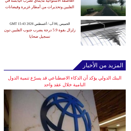
العاصفة الاستوائية مايماي تضرب اليابسة في
الفلبين وتحذيرات من أمطار غزيرة وفيضانات
GMT 15:43 2026 الخميس ,06 آب / أغسطس
زلزال بقوة 5.9 درجة يضرب جنوب الفلبين دون
تسجيل ضحايا
المزيد من الأخبار
البنك الدولي يؤكد أن الذكاء الاصطناعي قد يسرّع تنمية الدول
النامية خلال عقد واحد