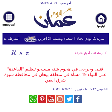
آخر تحديث GMT22:48:29
الرئيسية
أخبارعاجلة
رياضة
ثقافة
ي بحياة 3 سجناء ويصيب 23 آخرين
الشرطة تعتقل إمر
إقتصاد
أخبارعاجلة
»
أخبار عاجلة
فن
وموسيقى
قتلى وجرحى في هجوم شنه مسلحو تنظيم "القاعدة"
على اللواء 19 مشاة في منطقة بيحان في محافظة شبوة
أزياء
شرق اليمن
صحة
06:26 2015 الخميس ,12 شباط / فبراير
GMT
وتغذية
سياحة