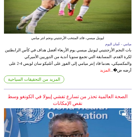
ليونيل ميسي، قائد المنتخب الأرجنتيني ونجم انتر ميامي
ميامي - عُمان اليوم
بات النجم الأرجنتيني ليونيل ميسي يوم الأربعاء أفضل هداف في كأس الرابطتين
لكرة القدم، المسابقة التي تجمع سنويا أندية من الدوريين الأميركي
والمكسيكي، بعدما قاد إنتر ميامي إلى الفوز على أتلتيكو سان لويس 4-2 على
أرضه ض�...
المزيد
المزيد من التحقيقات السياحية
الصحة العالمية تحذر من تسارع تفشي إيبولا في الكونغو وسط
نقص الإمكانات