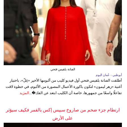
الفنانة بلقيس فتحي
أبوظبي - عُمان اليوم
أطلقت الفنانة بلقيس فتحي أول فيديو كليب من ألبومها الأخير «غِلّ»، باختيار
أغنية «زهر ليمون» لتكون باكورة الأعمال المصورة من الألبوم، في خطوة لاقت
تفاعلًا واسعًا من جمهورها، خاصة أن الكليب ابتعد عن الفك�...
المزيد
ارتطام جزء ضخم من صاروخ سبيس إكس بالقمر فكيف سيؤثر
على الأرض