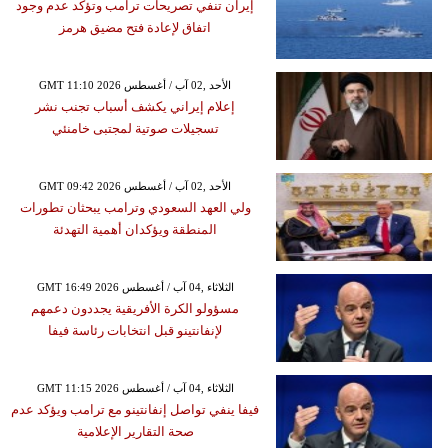
إيران تنفي تصريحات ترامب وتؤكد عدم وجود
اتفاق لإعادة فتح مضيق هرمز
GMT 11:10 2026 الأحد ,02 آب / أغسطس
إعلام إيراني يكشف أسباب تجنب نشر
تسجيلات صوتية لمجتبى خامنئي
GMT 09:42 2026 الأحد ,02 آب / أغسطس
ولي العهد السعودي وترامب يبحثان تطورات
المنطقة ويؤكدان أهمية التهدئة
GMT 16:49 2026 الثلاثاء ,04 آب / أغسطس
مسؤولو الكرة الأفريقية يجددون دعمهم
لإنفانتينو قبل انتخابات رئاسة فيفا
GMT 11:15 2026 الثلاثاء ,04 آب / أغسطس
فيفا ينفي تواصل إنفانتينو مع ترامب ويؤكد عدم
صحة التقارير الإعلامية