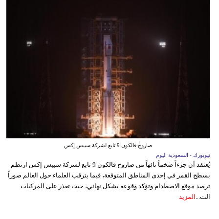
صاروخ فالكون 9 تابع لشركة سبيس إكس
نيويورك - السعودية اليوم
يُعتقد أن جزءاً ضخماً تائهاً من صاروخ فالكون 9 تابع لشركة سبيس إكس ارتطم
بسطح القمر في إحدى المناطق المتوقعة، فيما يترقب العلماء حول العالم صوراً
ترصد موقع الاصطدام وتؤكد وقوعه بشكل نهائي، حيث تعذر على المركبات
الت...
المزيد