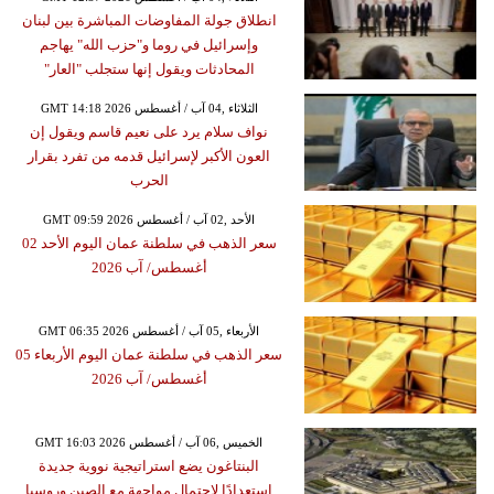
انطلاق جولة المفاوضات المباشرة بين لبنان
وإسرائيل في روما و"حزب الله" يهاجم
المحادثات ويقول إنها ستجلب "العار"
GMT 14:18 2026 الثلاثاء ,04 آب / أغسطس
نواف سلام يرد على نعيم قاسم ويقول إن
العون الأكبر لإسرائيل قدمه من تفرد بقرار
الحرب
GMT 09:59 2026 الأحد ,02 آب / أغسطس
سعر الذهب في سلطنة عمان اليوم الأحد 02
أغسطس/ آب 2026
GMT 06:35 2026 الأربعاء ,05 آب / أغسطس
سعر الذهب في سلطنة عمان اليوم الأربعاء 05
أغسطس/ آب 2026
GMT 16:03 2026 الخميس ,06 آب / أغسطس
البنتاغون يضع استراتيجية نووية جديدة
استعدادًا لاحتمال مواجهة مع الصين وروسيا