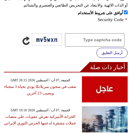
أو الذات الالهية. والابتعاد عن التحريض الطائفي والعنصري والشتائم.
اُوافق على شروط الأستخدام
Security Code
*
أرسل التعليق
أخبار ذات صلة
GMT 20:15 2026 الجمعة ,07 آب / أغسطس
شغب في سجون سريلانكا يودي بحياة 3 سجناء
ويصيب 23 آخرين
GMT 19:10 2026 الجمعة ,07 آب / أغسطس
الخزانة الأميركية تفرض عقوبات على منصات
عملات مشفرة لدعمها الحرس الثوري الإيراني