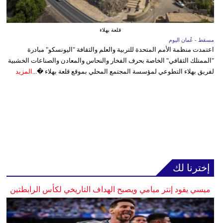
قلعة بهلاء
مسقط - عُمان اليوم
اعتمدت منظمة الأمم المتحدة للتربية والعلم والثقافة "اليونسكو" مبادرة
"الممتلك الثقافي" الخاصة بحرف الفخار والنحاس والمعادن والصناعات الخشبية
لفريق بهلاء التطوعي لمؤسسة المجتمع المحلي بموقع قلعة بهلاء �...
المزيد
إخترنا لك
ميسي يقود إنتر ميامي ويصبح الهداف التاريخي لكأس الرابطتين