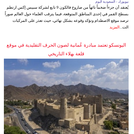
نيويورك - السعودية اليوم
يُعتقد أن جزءاً ضخماً تائهاً من صاروخ فالكون 9 تابع لشركة سبيس إكس ارتطم
بسطح القمر في إحدى المناطق المتوقعة، فيما يترقب العلماء حول العالم صوراً
ترصد موقع الاصطدام وتؤكد وقوعه بشكل نهائي، حيث تعذر على المركبات
الت...
المزيد
اليونسكو تعتمد مبادرة عُمانية لصون الحرف التقليدية في موقع
قلعة بهلاء التاريخي