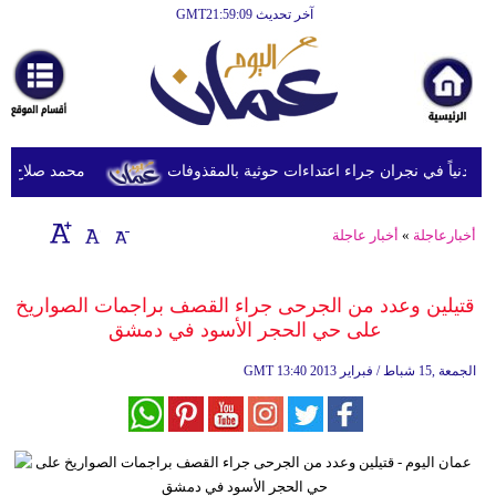
آخر تحديث GMT21:59:09
الرئيسية
أخبارعاجلة
رياضة
ثقافة
محمد صلاح يصل ترك
إقتصاد
أخبارعاجلة
»
أخبار عاجلة
فن
وموسيقى
قتيلين وعدد من الجرحى جراء القصف براجمات الصواريخ
على حي الحجر الأسود في دمشق‏
أزياء
13:40 2013 الجمعة ,15 شباط / فبراير
GMT
صحة
وتغذية
سياحة