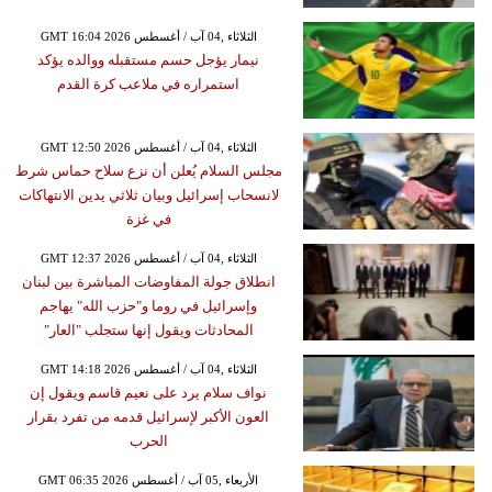
GMT 16:04 2026 الثلاثاء ,04 آب / أغسطس
نيمار يؤجل حسم مستقبله ووالده يؤكد
استمراره في ملاعب كرة القدم
GMT 12:50 2026 الثلاثاء ,04 آب / أغسطس
مجلس السلام يُعلن أن نزع سلاح حماس شرط
لانسحاب إسرائيل وبيان ثلاثي يدين الانتهاكات
في غزة
GMT 12:37 2026 الثلاثاء ,04 آب / أغسطس
انطلاق جولة المفاوضات المباشرة بين لبنان
وإسرائيل في روما و"حزب الله" يهاجم
المحادثات ويقول إنها ستجلب "العار"
GMT 14:18 2026 الثلاثاء ,04 آب / أغسطس
نواف سلام يرد على نعيم قاسم ويقول إن
العون الأكبر لإسرائيل قدمه من تفرد بقرار
الحرب
GMT 06:35 2026 الأربعاء ,05 آب / أغسطس