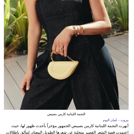
النجمة اللبنانية كارمن بصيبص
بيروت - عُمان اليوم
أبهرت النجمة اللبنانية كارمن بصيبص الجمهور مؤخراً بأحدث ظهور لها، حيث
اعتمدت قصة الشعر القصير متخلية عن شعرها الطويل المعتاد، لتتألق بإطلالات