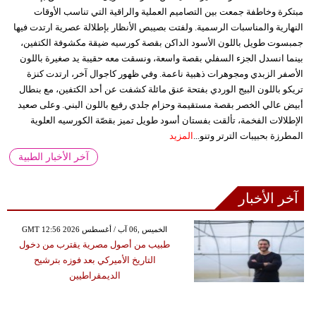
مبتكرة وخاطفة جمعت بين التصاميم العملية والراقية التي تناسب الأوقات
النهارية والمناسبات الرسمية. ولفتت بصيبص الأنظار بإطلالة عصرية ارتدت فيها
جمبسوت طويل باللون الأسود الداكن بقصة كورسيه ضيقة مكشوفة الكتفين،
بينما انسدل الجزء السفلي بقصة واسعة، ونسقت معه حقيبة يد صغيرة باللون
الأصفر الزبدي ومجوهرات ذهبية ناعمة. وفي ظهور كاجوال آخر، ارتدت كنزة
تريكو باللون البيج الوردي بفتحة عنق مائلة كشفت عن أحد الكتفين، مع بنطال
أبيض عالي الخصر بقصة مستقيمة وحزام جلدي رفيع باللون البني. وعلى صعيد
الإطلالات الفخمة، تألقت بفستان أسود طويل تميز بقصّة الكورسيه العلوية
المطرزة بحبيبات الترتر وتنو...
المزيد
آخر الأخبار الطبية
آخر الأخبار
GMT 12:56 2026 الخميس ,06 آب / أغسطس
طبيب من أصول مصرية يقترب من دخول
التاريخ الأميركي بعد فوزه بترشيح
الديمقراطيين