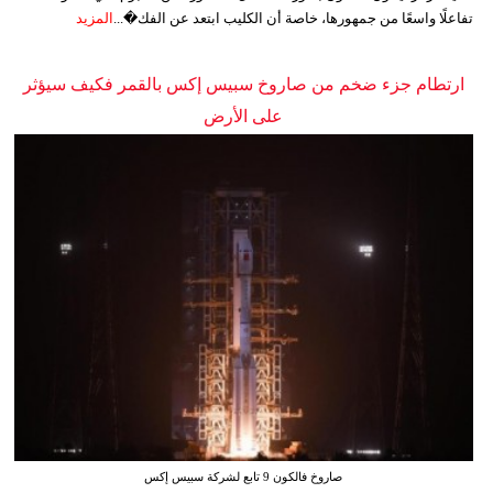
تفاعلًا واسعًا من جمهورها، خاصة أن الكليب ابتعد عن الفك�...
المزيد
ارتطام جزء ضخم من صاروخ سبيس إكس بالقمر فكيف سيؤثر
على الأرض
صاروخ فالكون 9 تابع لشركة سبيس إكس