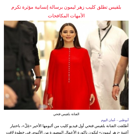
بلقيس تطلق كليب زهر ليمون برسالة إنسانية مؤثرة تكرم
الأمهات المكافحات
الفنانة بلقيس فتحي
أبوظبي - عُمان اليوم
أطلقت الفنانة بلقيس فتحي أول فيديو كليب من ألبومها الأخير «غِلّ»، باختيار
أغنية «زهر ليمون» لتكون باكورة الأعمال المصورة من الألبوم، في خطوة لاقت