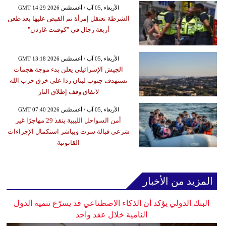
GMT 14:29 2026 الأربعاء ,05 آب / أغسطس
الشرطة تعتقل إمرأة تم القبض عليها بعد طعن
أربعة رجال في "كوفنت غاردن"
GMT 13:18 2026 الأربعاء ,05 آب / أغسطس
الجيش الإسرائيلي يعلن بدء موجة هجمات
تستهدف جنوب لبنان ردا على خرق حزب الله
لاتفاق وقف إطلاق النار
GMT 07:40 2026 الأربعاء ,05 آب / أغسطس
أمن السواحل الليبية ينقذ 29 مهاجرًا غير
شرعي قبالة سرت ويباشر استكمال الإجراءات
القانونية
المزيد من الأخبار
البنك الدولي يؤكد أن الذكاء الاصطناعي قد يسرّع تنمية الدول
النامية خلال عقد واحد