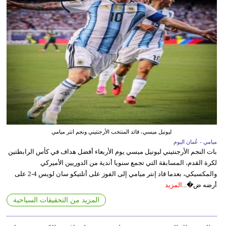
ليونيل ميسي، قائد المنتخب الأرجنتيني ونجم انتر ميامي
ميامي - عُمان اليوم
بات النجم الأرجنتيني ليونيل ميسي يوم الأربعاء أفضل هداف في كأس الرابطتين
لكرة القدم، المسابقة التي تجمع سنويا أندية من الدوريين الأميركي
والمكسيكي، بعدما قاد إنتر ميامي إلى الفوز على أتلتيكو سان لويس 4-2 على
أرضه ض�...
المزيد
المزيد من التحقيقات السياحية