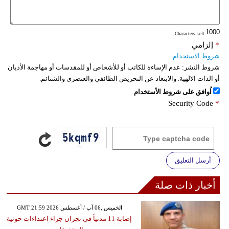
فيديو
: Characters Left
سيارات
*
إلزامي
شروط الاستخدام
شروط النشر:
عدم الإساءة للكاتب أو للأشخاص أو للمقدسات أو مهاجمة الأديان
أو الذات الالهية. والابتعاد عن التحريض الطائفي والعنصري والشتائم.
اُوافق على شروط الأستخدام
Security Code
*
أرسل التعليق
أخبار ذات صلة
GMT 21:59 2026 الخميس ,06 آب / أغسطس
إصابة 11 مدنياً في نجران جراء اعتداءات حوثية