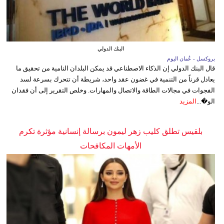
البنك الدولي
بروكسل - عُمان اليوم
قال البنك الدولي إن الذكاء الاصطناعي قد يمكن البلدان النامية من تحقيق ما
يعادل قرناً من التنمية في غضون عقد واحد، شريطة أن تتحرك بسرعة لسد
الفجوات في مجالات الطاقة والاتصال والمهارات. وخلص التقرير إلى أن فقدان
الو�...
المزيد
بلقيس تطلق كليب زهر ليمون برسالة إنسانية مؤثرة تكرم
الأمهات المكافحات