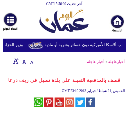
آخر تحديث GMT15:56:29
الرئيسية
أخبارعاجلة
رياضة
ثقافة
وزير الخزانة الأمري
إقتصاد
أخبارعاجلة
»
أخبار عاجلة
فن
وموسيقى
قصف بالمدفعية الثقيلة على بلدة تسيل في ريف درعا
أزياء
23:19 2013 الخميس ,21 شباط / فبراير
GMT
صحة
وتغذية
سياحة