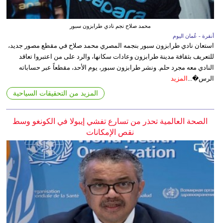
محمد صلاح نجم نادي طرابزون سبور
أنقرة - عُمان اليوم
استعان نادي طرابزون سبور بنجمه المصري محمد صلاح في مقطع مصور جديد،
للتعريف بثقافة مدينة طرابزون وعادات سكانها، والرد على من اعتبروا تعاقد
النادي معه مجرد حلم. ونشر طرابزون سبور، يوم الأحد، مقطعاً عبر حساباته
الرس�...
المزيد
المزيد من التحقيقات السياحية
الصحة العالمية تحذر من تسارع تفشي إيبولا في الكونغو وسط
نقص الإمكانات