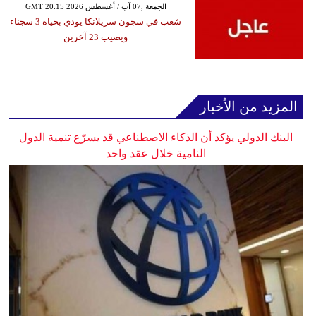
GMT 20:15 2026 الجمعة ,07 آب / أغسطس
شغب في سجون سريلانكا يودي بحياة 3 سجناء
ويصيب 23 آخرين
المزيد من الأخبار
البنك الدولي يؤكد أن الذكاء الاصطناعي قد يسرّع تنمية الدول
النامية خلال عقد واحد