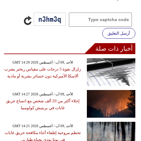
أرسل التعليق
أخبار ذات صلة
GMT 14:29 2026 الأحد ,09 آب / أغسطس
زلزال بقوة 5 درجات على مقياس ريختر يضرب
ألاسكا الأميركية دون خسائر بشرية أو مادية
GMT 14:27 2026 الأحد ,09 آب / أغسطس
إجلاء أكثر من 20 ألف شخص مع اتساع حريق
غابات في بريتيش كولومبيا
GMT 14:21 2026 الأحد ,09 آب / أغسطس
تحطم مروحية إطفاء أثناء مكافحة حريق غابات
في يوتا يودي بحياة طيارين