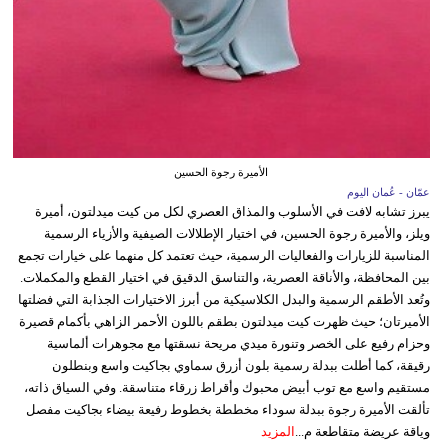
الأميرة رجوة الحسين
عمّان - عُمان اليوم
يبرز تشابه لافت في الأسلوب والمذاق العصري لكل من كيت ميدلتون، أميرة
ويلز، والأميرة رجوة الحسين، في اختيار الإطلالات الصيفية والأزياء الرسمية
المناسبة للزيارات والفعاليات الرسمية، حيث تعتمد كل منهما على خيارات تجمع
بين المحافظة، والأناقة العصرية، والتناسق الدقيق في اختيار القطع والمكملات.
وتُعد الأطقم الرسمية والبدل الكلاسيكية من أبرز الاختيارات الجذابة التي فضلتها
الأميرتان؛ حيث ظهرت كيت ميدلتون بطقم باللون الأحمر الزاهي بأكمام قصيرة
وحزام رفيع على الخصر وتنورة ميدي مريحة نسقتها مع مجوهرات ألماسية
رقيقة، كما أطلت ببدلة رسمية بلون أزرق سماوي بجاكيت واسع وبنطلون
مستقيم واسع مع توب أبيض محبوك وأقراط زرقاء متناسقة. وفي السياق ذاته،
تألقت الأميرة رجوة ببدلة سوداء مخططة بخطوط رفيعة بيضاء بجاكيت مفصل
وياقة عريضة متقاطعة م...
المزيد