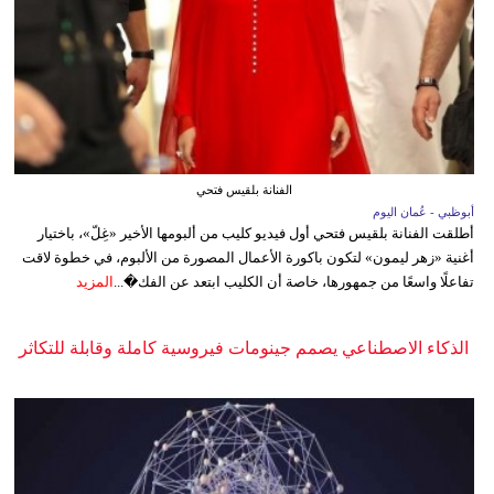
الفنانة بلقيس فتحي
أبوظبي - عُمان اليوم
أطلقت الفنانة بلقيس فتحي أول فيديو كليب من ألبومها الأخير «غِلّ»، باختيار
أغنية «زهر ليمون» لتكون باكورة الأعمال المصورة من الألبوم، في خطوة لاقت
تفاعلًا واسعًا من جمهورها، خاصة أن الكليب ابتعد عن الفك�...
المزيد
الذكاء الاصطناعي يصمم جينومات فيروسية كاملة وقابلة للتكاثر