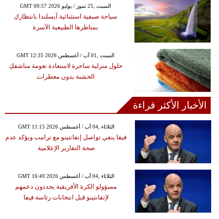
GMT 09:57 2026 السبت ,25 تموز / يوليو
سياحة صيفية استثنائية آيسلندا بانتظاركِ
بمناظرها الطبيعية الآسرة
GMT 12:35 2026 السبت ,01 آب / أغسطس
حلول منزلية ساحرة لاستعادة نعومة مناشفكِ
الخشنة بدون معطرات
الأخبار الأكثر قراءة
GMT 11:15 2026 الثلاثاء ,04 آب / أغسطس
فيفا ينفي تواصل إنفانتينو مع ترامب ويؤكد عدم
صحة التقارير الإعلامية
GMT 16:49 2026 الثلاثاء ,04 آب / أغسطس
مسؤولو الكرة الأفريقية يجددون دعمهم
لإنفانتينو قبل انتخابات رئاسة فيفا