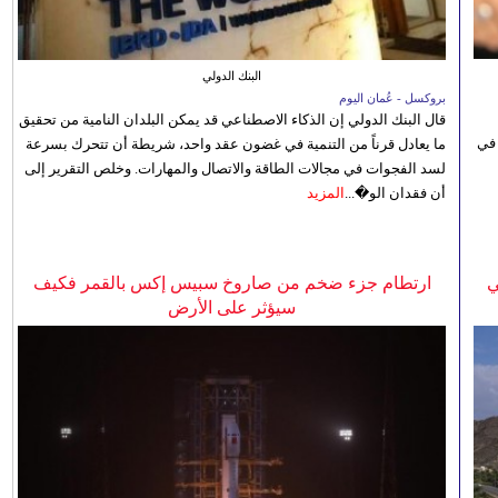
البنك الدولي
بروكسل - عُمان اليوم
قال البنك الدولي إن الذكاء الاصطناعي قد يمكن البلدان النامية من تحقيق
 في
ما يعادل قرناً من التنمية في غضون عقد واحد، شريطة أن تتحرك بسرعة
لسد الفجوات في مجالات الطاقة والاتصال والمهارات. وخلص التقرير إلى
أن فقدان الو�...
المزيد
ي
ارتطام جزء ضخم من صاروخ سبيس إكس بالقمر فكيف
سيؤثر على الأرض