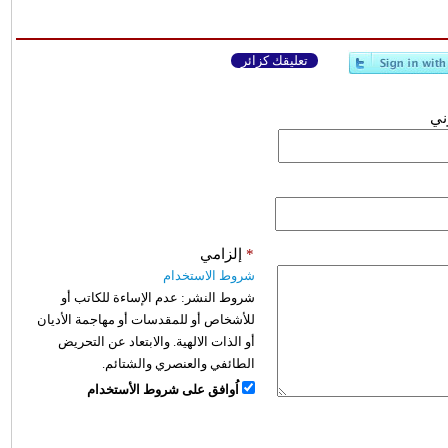
تعليقك كزائر
وني
*
إلزامي
شروط الاستخدام
شروط النشر:
عدم الإساءة للكاتب أو
للأشخاص أو للمقدسات أو مهاجمة الأديان
أو الذات الالهية. والابتعاد عن التحريض
الطائفي والعنصري والشتائم.
اُوافق على شروط الأستخدام