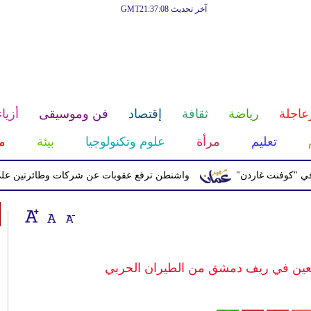
آخر تحديث GMT21:37:08
عاجلة
رياضة
ثقافة
إقتصاد
فن وموسيقى
أزياء
تعليم
مرأة
علوم وتكنولوجيا
بيئة
م
نت غاردن"
واشنطن ترفع عقوبات عن شركات وطائرتين على صلة بال
لعين في ريف دمشق من الطيران الحربي