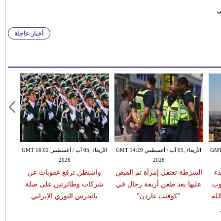
ي
أخبار عاجلة
طس GMT 13:18
الأربعاء ,05 آب / أغسطس GMT 14:29
الأربعاء ,05 آب / أغسطس GMT 16:02
2026
2026
دء
الشرطة تعتقل إمرأة تم القبض
واشنطن ترفع عقوبات عن
وب
عليها بعد طعن أربعة رجال في
شركات وطائرتين على صلة
له
"كوفنت غاردن"
بالحرس الثوري الإيراني