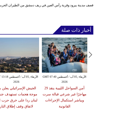
قصف مدينة يبرود وقرية رأس العين في ريف دمشق من الطيران الحرب
أخبار ذات صلة
الأربعاء ,05 آب / أغسطس GMT 07:16
الأربعاء ,05 آب / أغسطس GMT 07:40
الأربعاء ,05 آب / أغس
2026
2026
20
زلزال بقوة 6.3 درجة يضرب
أمن السواحل الليبية ينقذ 29
الجيش الإسرائيلي يعلن ب
ون تحذيرات من
مهاجرًا غير شرعي قبالة سرت
موجة هجمات تستهدف جن
أضرار فورية
ويباشر استكمال الإجراءات
لبنان ردا على خرق حزب ال
القانونية
لاتفاق وقف إطلاق النار