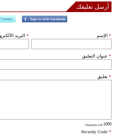
أرسل تعليقك
*
الإسم
*
البريد الألكتر
*
عنوان التعليق
*
تعليق
: Characters Left
Security Code
*