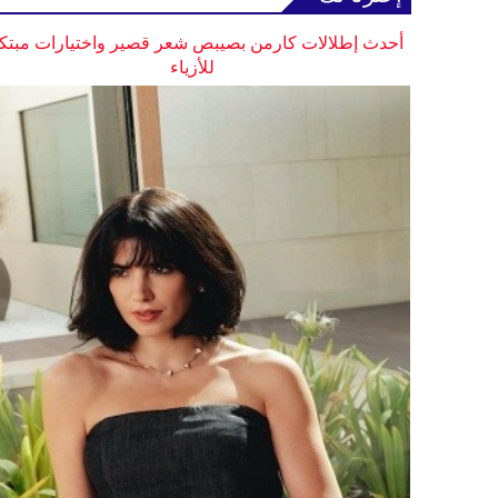
أحدث إطلالات كارمن بصيبص شعر قصير واختيارات مبتك
للأزياء