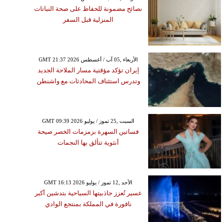
نصائح مضمونة للحفاظ على صحة النباتات
المنزلية قبل السفر
GMT 21:37 2026 الأربعاء ,05 آب / أغسطس
إيران تؤكد مؤقتية مسار الملاحة الجديد
وتدرس استئناف المحادثات مع واشنطن
GMT 09:39 2026 السبت ,25 تموز / يوليو
فساتين السهرة بزمزمات الخصر صيحة
أنثوية تتألق بها النجمات
GMT 16:13 2026 الأحد ,12 تموز / يوليو
عسير تُعزز جاذبيتها السياحية بتدشين أكبر
نافورة في المملكة بمنتجع الوادي