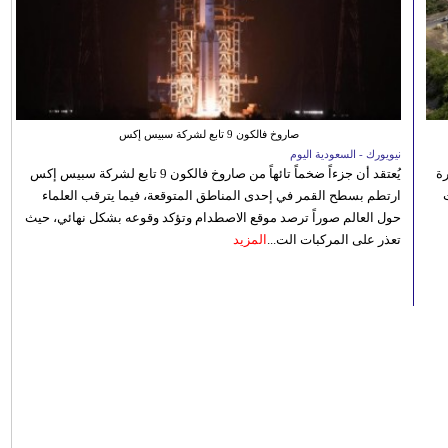
صاروخ فالكون 9 تابع لشركة سبيس إكس
نيويورك - السعودية اليوم
رة
يُعتقد أن جزءاً ضخماً تائهاً من صاروخ فالكون 9 تابع لشركة سبيس إكس
ارتطم بسطح القمر في إحدى المناطق المتوقعة، فيما يترقب العلماء
حول العالم صوراً ترصد موقع الاصطدام وتؤكد وقوعه بشكل نهائي، حيث
تعذر على المركبات الت...
المزيد