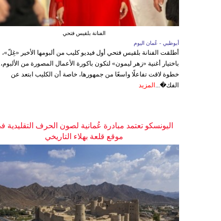
الفنانة بلقيس فتحي
أبوظبي - عُمان اليوم
أطلقت الفنانة بلقيس فتحي أول فيديو كليب من ألبومها الأخير «غِلّ»،
باختيار أغنية «زهر ليمون» لتكون باكورة الأعمال المصورة من الألبوم،
خطوة لاقت تفاعلًا واسعًا من جمهورها، خاصة أن الكليب ابتعد عن
الفك�...
المزيد
اليونسكو تعتمد مبادرة عُمانية لصون الحرف التقليدية ف
موقع قلعة بهلاء التاريخي