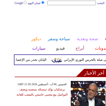
البحث
عمان اليوم
Google
صحة وتغذية
سياحة وسفر
ديكور
دونات
أبراج
فيديو
سيارات
حرس الثوري الإيراني
اليابان تحذر من الإعصار دولفين ورياح عاتي
آخر الأخبار
GMT 21:30 2026 الخميس ,06 آب / أغسطس
بزشكيان يؤكد تمسكه بمنصبه ويصف
التواصل مع مجتبى خامنئي بالصعب للغاية