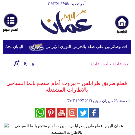
آخر تحديث GMT21:37:08
الرئيسية
أخبارعاجلة
رياضة
ثقافة
 وطائرتين على صلة بالحرس الثوري الإيراني
اليابان تحذر من ا
إقتصاد
أخبارعاجلة
»
أخبار عاجلة
فن
وموسيقى
قطع طريق طرابلس – بيروت أمام منتجع بالما السياحي
بالاطارات المشتعلة
أزياء
12:27 2013 الجمعة ,28 حزيران / يونيو
GMT
صحة
وتغذية
سياحة