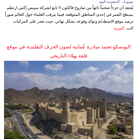
نيويورك - السعودية اليوم
يُعتقد أن جزءاً ضخماً تائهاً من صاروخ فالكون 9 تابع لشركة سبيس إكس ارتطم
بسطح القمر في إحدى المناطق المتوقعة، فيما يترقب العلماء حول العالم صوراً
ترصد موقع الاصطدام وتؤكد وقوعه بشكل نهائي، حيث تعذر على المركبات
الت...
المزيد
اليونسكو تعتمد مبادرة عُمانية لصون الحرف التقليدية في موقع
قلعة بهلاء التاريخي