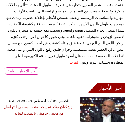
اعتمدت قصة الشعر القصير متخلية عن شعرها الطويل المعتاد، لتتألق بإطلالات
مبتكرة وخاطفة جمعت بين التصاميم العملية والراقية التي تناسب الأوقات
النهارية والمناسبات الرسمية. ولفتت بصيبص الأنظار بإطلالة عصرية ارتدت فيها
جمبسوت طويل باللون الأسود الداكن بقصة كورسيه ضيقة مكشوفة الكتفين،
بينما انسدل الجزء السفلي بقصة واسعة، ونسقت معه حقيبة يد صغيرة باللون
الأصفر الزبدي ومجوهرات ذهبية ناعمة. وفي ظهور كاجوال آخر، ارتدت كنزة
تريكو باللون البيج الوردي بفتحة عنق مائلة كشفت عن أحد الكتفين، مع بنطال
أبيض عالي الخصر بقصة مستقيمة وحزام جلدي رفيع باللون البني. وعلى صعيد
الإطلالات الفخمة، تألقت بفستان أسود طويل تميز بقصّة الكورسيه العلوية
المطرزة بحبيبات الترتر وتنو...
المزيد
آخر الأخبار الطبية
آخر الأخبار
GMT 21:30 2026 الخميس ,06 آب / أغسطس
بزشكيان يؤكد تمسكه بمنصبه ويصف التواصل
مع مجتبى خامنئي بالصعب للغاية