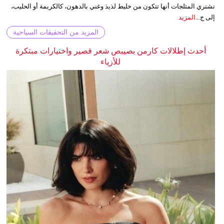
نشتري المثلجات أنها تتكون من خليط لذيذ وغني بالدهون، كالكريمة أو الحليب،
إلى ج...
المزيد
المزيد من التحقيقات السياحية
أحدث إطلالات كارمن بصيبص شعر قصير واختيارات مبتكرة
للأزياء