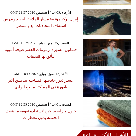
GMT 21:37 2026 الأربعاء ,05 آب / أغسطس
إيران تؤكد مؤقتية مسار الملاحة الجديد وتدرس
استئناف المحادثات مع واشنطن
GMT 09:39 2026 السبت ,25 تموز / يوليو
فساتين السهرة بزمزمات الخصر صيحة أنثوية
تتألق بها النجمات
GMT 16:13 2026 الأحد ,12 تموز / يوليو
عسير تُعزز جاذبيتها السياحية بتدشين أكبر
نافورة في المملكة بمنتجع الوادي
GMT 12:35 2026 السبت ,01 آب / أغسطس
حلول منزلية ساحرة لاستعادة نعومة مناشفكِ
الخشنة بدون معطرات
الأخبار الأكثر قراءة