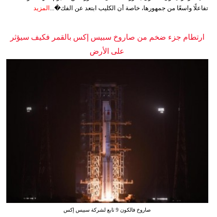
تفاعلًا واسعًا من جمهورها، خاصة أن الكليب ابتعد عن الفك�...
المزيد
ارتطام جزء ضخم من صاروخ سبيس إكس بالقمر فكيف سيؤثر
على الأرض
صاروخ فالكون 9 تابع لشركة سبيس إكس