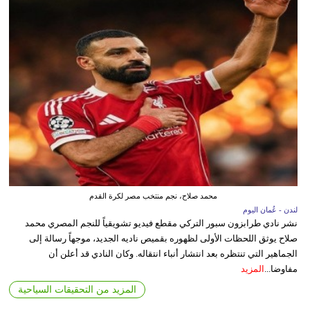
محمد صلاح، نجم منتخب مصر لكرة القدم
لندن - عُمان اليوم
نشر نادي طرابزون سبور التركي مقطع فيديو تشويقياً للنجم المصري محمد
صلاح يوثق اللحظات الأولى لظهوره بقميص ناديه الجديد، موجهاً رسالة إلى
الجماهير التي تنتظره بعد انتشار أنباء انتقاله. وكان النادي قد أعلن أن
مفاوضا...
المزيد
المزيد من التحقيقات السياحية