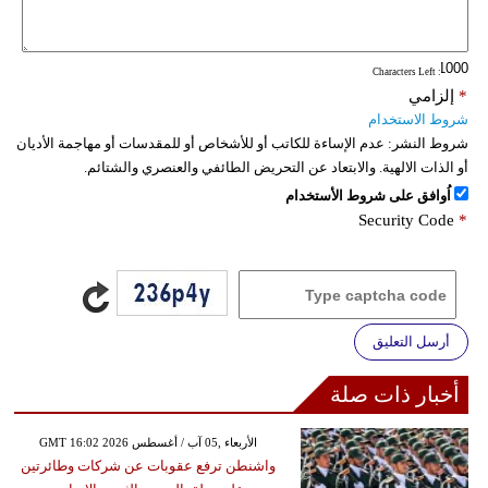
فيديو
: Characters Left
سيارات
*
إلزامي
شروط الاستخدام
شروط النشر:
عدم الإساءة للكاتب أو للأشخاص أو للمقدسات أو مهاجمة الأديان
أو الذات الالهية. والابتعاد عن التحريض الطائفي والعنصري والشتائم.
اُوافق على شروط الأستخدام
Security Code
*
أرسل التعليق
أخبار ذات صلة
GMT 16:02 2026 الأربعاء ,05 آب / أغسطس
واشنطن ترفع عقوبات عن شركات وطائرتين