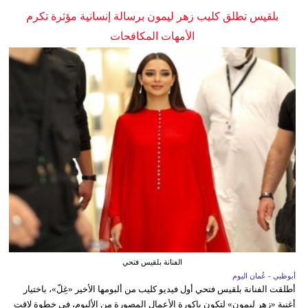
بلقيس تطلق كليب زهر ليمون برسالة إنسانية مؤثرة تكرم
الأمهات المكافحات
الفنانة بلقيس فتحي
أبوظبي - عُمان اليوم
أطلقت الفنانة بلقيس فتحي أول فيديو كليب من ألبومها الأخير «غِلّ»، باختيار
أغنية «زهر ليمون» لتكون باكورة الأعمال المصورة من الألبوم، في خطوة لاقت