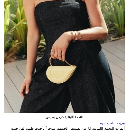
النجمة اللبنانية كارمن بصيبص
بيروت - عُمان اليوم
أبهرت النجمة اللبنانية كارمن بصيبص الجمهور مؤخراً بأحدث ظهور لها، حيث