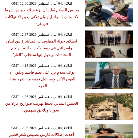
GMT 12:50 2026 الثلاثاء ,04 آب / أغسطس
مجلس السلام يُعلن أن نزع سلاح حماس شرط
لانسحاب إسرائيل وبيان ثلاثي يدين الانتهاكات
في غزة
GMT 12:37 2026 الثلاثاء ,04 آب / أغسطس
انطلاق جولة المفاوضات المباشرة بين لبنان
وإسرائيل في روما و"حزب الله" يهاجم
المحادثات ويقول إنها ستجلب "العار"
GMT 14:18 2026 الثلاثاء ,04 آب / أغسطس
نواف سلام يرد على نعيم قاسم ويقول إن
العون الأكبر لإسرائيل قدمه من تفرد بقرار
الحرب
GMT 14:26 2026 الثلاثاء ,04 آب / أغسطس
الجيش اللبناني يحبط تهريب صواريخ غراد من
سوريا ويلاحق متهمين
GMT 12:06 2026 الثلاثاء ,04 آب / أغسطس
أحدث إطلالات كارمن بصيبص شعر قصير