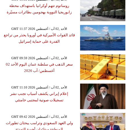
روساتوم تتهم أوكرانيا باستهداف محطة
زابوريجيا النووية بهجومين بطائرات مسيّرة
GMT 11:37 2026 الأحد ,02 آب / أغسطس
قائد القوات الأميركية في أوروبا يحذر من تراجع
القدرة على حماية إسرائيل
GMT 09:59 2026 الأحد ,02 آب / أغسطس
سعر الذهب في سلطنة عمان اليوم الأحد 02
أغسطس/ آب 2026
GMT 11:10 2026 الأحد ,02 آب / أغسطس
إعلام إيراني يكشف أسباب تجنب نشر
تسجيلات صوتية لمجتبى خامنئي
GMT 09:42 2026 الأحد ,02 آب / أغسطس
ولي العهد السعودي وترامب يبحثان تطورات
المنطقة ويؤكدان أهمية التهدئة