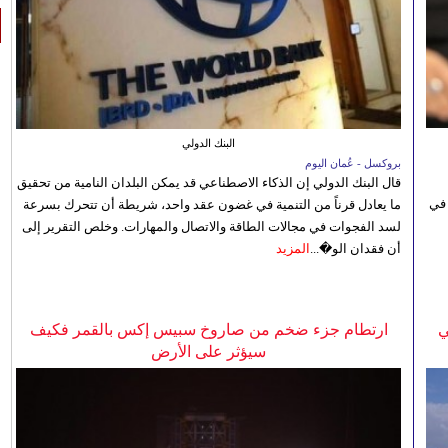
البنك الدولي
بروكسل - عُمان اليوم
قال البنك الدولي إن الذكاء الاصطناعي قد يمكن البلدان النامية من تحقيق
 في
ما يعادل قرناً من التنمية في غضون عقد واحد، شريطة أن تتحرك بسرعة
لسد الفجوات في مجالات الطاقة والاتصال والمهارات. وخلص التقرير إلى
أن فقدان الو�...
المزيد
ي
ارتطام جزء ضخم من صاروخ سبيس إكس بالقمر فكيف
سيؤثر على الأرض