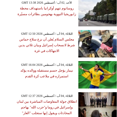
GMT 13:38 2026 الأحد ,02 آب / أغسطس
روساتوم تتهم أوكرانيا باستهداف محطة
زابوريجيا النووية بهجومين بطائرات مسيّرة
GMT 12:50 2026 الثلاثاء ,04 آب / أغسطس
مجلس السلام يُعلن أن نزع سلاح حماس
شرط لانسحاب إسرائيل وبيان ثلاثي يدين
الانتهاكات في غزة
GMT 16:04 2026 الثلاثاء ,04 آب / أغسطس
نيمار يؤجل حسم مستقبله ووالده يؤكد
استمراره في ملاعب كرة القدم
GMT 12:37 2026 الثلاثاء ,04 آب / أغسطس
انطلاق جولة المفاوضات المباشرة بين لبنان
وإسرائيل في روما و"حزب الله" يهاجم
المحادثات ويقول إنها ستجلب "العار"