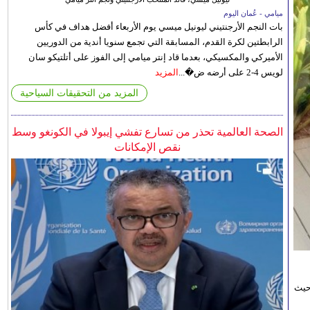
ميامي - عُمان اليوم
بات النجم الأرجنتيني ليونيل ميسي يوم الأربعاء أفضل هداف في كأس
الرابطتين لكرة القدم، المسابقة التي تجمع سنويا أندية من الدوريين
الأميركي والمكسيكي، بعدما قاد إنتر ميامي إلى الفوز على أتلتيكو سان
لويس 4-2 على أرضه ض�...
المزيد
المزيد من التحقيقات السياحية
الصحة العالمية تحذر من تسارع تفشي إيبولا في الكونغو وسط
نقص الإمكانات
حيث