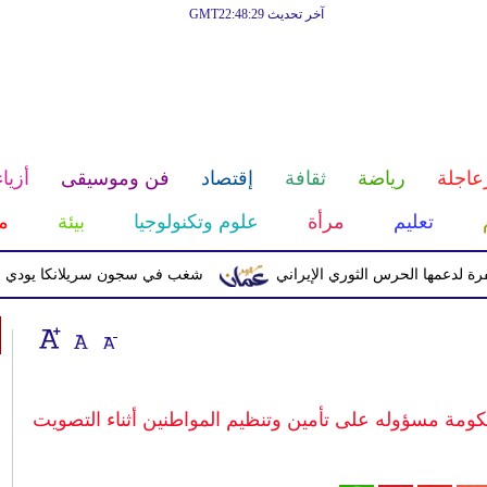
آخر تحديث GMT22:48:29
عاجلة
رياضة
ثقافة
إقتصاد
فن وموسيقى
أزياء
تعليم
مرأة
علوم وتكنولوجيا
بيئة
م
 الحرس الثوري الإيراني
شغب في سجون سريلانكا يودي بحياة 3 سجناء ويصيب 23 آخرين
كومة مسؤوله على تأمين وتنظيم المواطنين أثناء التصويت