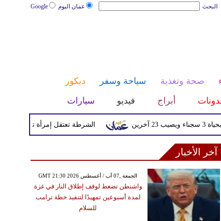
البحث
عمان اليوم
Google
صحة وتغذية
سياحة وسفر
ديكور
دونات
أبراج
فيديو
سيارات
الشرطة تعتقل إمرأة تم القبض عليها بعد
آخر الأخبار
GMT 21:30 2026 الجمعة ,07 آب / أغسطس
واشنطن تضغط لوقف إطلاق النار في غزة
لمدة أسبوعين تمهيدًا لتنفيذ خطة ترامب
للسلام