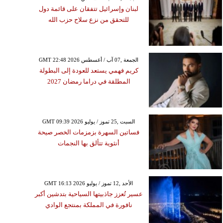
لبنان وإسرائيل تتفقان على قائمة دول
للتحقق من نزع سلاح حزب الله
GMT 22:48 2026 الجمعة ,07 آب / أغسطس
كريم فهمي يستعد للعودة إلى البطولة
المطلقة في دراما رمضان 2027
GMT 09:39 2026 السبت ,25 تموز / يوليو
فساتين السهرة بزمزمات الخصر صيحة
أنثوية تتألق بها النجمات
GMT 16:13 2026 الأحد ,12 تموز / يوليو
عسير تُعزز جاذبيتها السياحية بتدشين أكبر
نافورة في المملكة بمنتجع الوادي