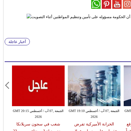
أخبار عاجلة
طس GMT 18:59
الجمعة ,07 آب / أغسطس GMT 19:10
الجمعة ,07 آب / أغسطس GMT 20:15
2026
2026
قع
الخزانة الأميركية تفرض
شغب في سجون سريلانكا