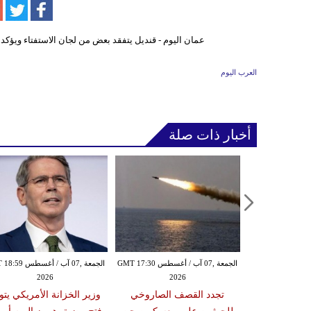
العرب اليوم
أخبار ذات صلة
الخميس ,06 آب / أغسطس GMT 21:59
الجمعة ,07 آب / أغسطس GMT 17:30
الجمعة ,07 آب / أغس
2026
2026
20
مدنياً في نجران جراء
تجدد القصف الصاروخي
وزير الخزانة الأمريكي يتو