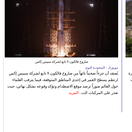
صاروخ فالكون 9 تابع لشركة سبيس إكس
نيويورك - السعودية اليوم
رة
يُعتقد أن جزءاً ضخماً تائهاً من صاروخ فالكون 9 تابع لشركة سبيس إكس
ارتطم بسطح القمر في إحدى المناطق المتوقعة، فيما يترقب العلماء
حول العالم صوراً ترصد موقع الاصطدام وتؤكد وقوعه بشكل نهائي، حيث
تعذر على المركبات الت...
المزيد