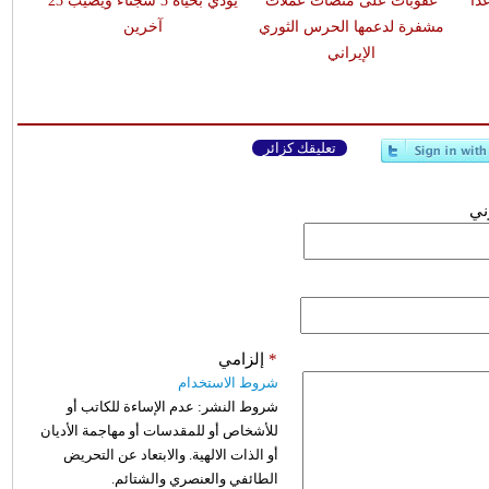
اً
عقوبات على منصات عملات
يودي بحياة 3 سجناء ويصيب 23
مشفرة لدعمها الحرس الثوري
آخرين
الإيراني
تعليقك كزائر
وني
*
إلزامي
شروط الاستخدام
شروط النشر:
عدم الإساءة للكاتب أو
للأشخاص أو للمقدسات أو مهاجمة الأديان
أو الذات الالهية. والابتعاد عن التحريض
الطائفي والعنصري والشتائم.