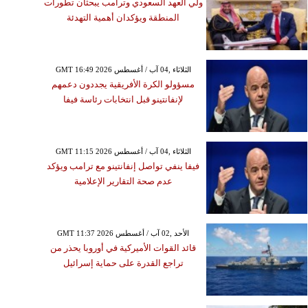
ولي العهد السعودي وترامب يبحثان تطورات
المنطقة ويؤكدان أهمية التهدئة
GMT 16:49 2026 الثلاثاء ,04 آب / أغسطس
مسؤولو الكرة الأفريقية يجددون دعمهم
لإنفانتينو قبل انتخابات رئاسة فيفا
GMT 11:15 2026 الثلاثاء ,04 آب / أغسطس
فيفا ينفي تواصل إنفانتينو مع ترامب ويؤكد
عدم صحة التقارير الإعلامية
GMT 11:37 2026 الأحد ,02 آب / أغسطس
قائد القوات الأميركية في أوروبا يحذر من
تراجع القدرة على حماية إسرائيل