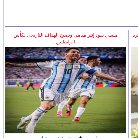
رة
ميسي يقود إنتر ميامي ويصبح الهداف التاريخي لكأس
الرابطتين
ليونيل ميسي، قائد المنتخب الأرجنتيني ونجم انتر ميامي