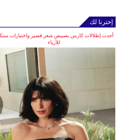
إخترنا لك
أحدث إطلالات كارمن بصيبص شعر قصير واختيارات مبتك
للأزياء