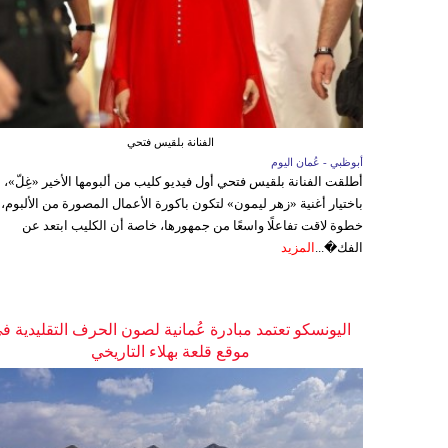
الفنانة بلقيس فتحي
أبوظبي - عُمان اليوم
أطلقت الفنانة بلقيس فتحي أول فيديو كليب من ألبومها الأخير «غِلّ»،
باختيار أغنية «زهر ليمون» لتكون باكورة الأعمال المصورة من الألبوم،
خطوة لاقت تفاعلًا واسعًا من جمهورها، خاصة أن الكليب ابتعد عن
الفك�...
المزيد
اليونسكو تعتمد مبادرة عُمانية لصون الحرف التقليدية ف
موقع قلعة بهلاء التاريخي