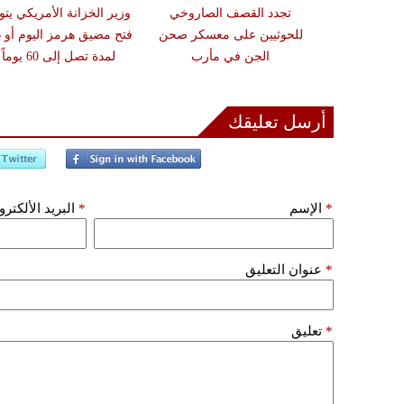
مدنياً في نجران جراء
تجدد القصف الصاروخي
وزير الخزانة الأمريكي يتو
ة بالمقذوفات
للحوثيين على معسكر صحن
فتح مضيق هرمز اليوم أو غد
الجن في مأرب
لمدة تصل إلى 60 يوماً
أرسل تعليقك
*
الإسم
*
البريد الألكتر
*
عنوان التعليق
*
تعليق