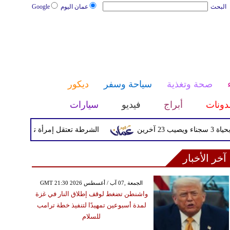
البحث
عمان اليوم
Google
صحة وتغذية
سياحة وسفر
ديكور
دونات
أبراج
فيديو
سيارات
الشرطة تعتقل إمرأة تم القبض عليها بع
آخر الأخبار
GMT 21:30 2026 الجمعة ,07 آب / أغسطس
واشنطن تضغط لوقف إطلاق النار في غزة
لمدة أسبوعين تمهيدًا لتنفيذ خطة ترامب
للسلام