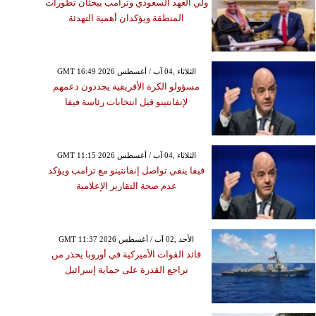
ولي العهد السعودي وترامب يبحثان تطورات
المنطقة ويؤكدان أهمية التهدئة
GMT 16:49 2026 الثلاثاء ,04 آب / أغسطس
مسؤولو الكرة الأفريقية يجددون دعمهم
لإنفانتينو قبل انتخابات رئاسة فيفا
GMT 11:15 2026 الثلاثاء ,04 آب / أغسطس
فيفا ينفي تواصل إنفانتينو مع ترامب ويؤكد
عدم صحة التقارير الإعلامية
GMT 11:37 2026 الأحد ,02 آب / أغسطس
قائد القوات الأميركية في أوروبا يحذر من
تراجع القدرة على حماية إسرائيل