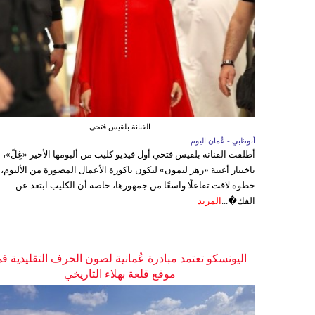
الفنانة بلقيس فتحي
أبوظبي - عُمان اليوم
أطلقت الفنانة بلقيس فتحي أول فيديو كليب من ألبومها الأخير «غِلّ»،
باختيار أغنية «زهر ليمون» لتكون باكورة الأعمال المصورة من الألبوم،
خطوة لاقت تفاعلًا واسعًا من جمهورها، خاصة أن الكليب ابتعد عن
الفك�...
المزيد
اليونسكو تعتمد مبادرة عُمانية لصون الحرف التقليدية ف
موقع قلعة بهلاء التاريخي