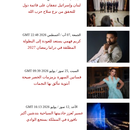
لبنان وإسرائيل تتفقان على قائمة دول
للتحقق من نزع سلاح حزب الله
GMT 22:48 2026 الجمعة ,07 آب / أغسطس
كريم فهمي يستعد للعودة إلى البطولة
المطلقة في دراما رمضان 2027
GMT 09:39 2026 السبت ,25 تموز / يوليو
فساتين السهرة بزمزمات الخصر صيحة
أنثوية تتألق بها النجمات
GMT 16:13 2026 الأحد ,12 تموز / يوليو
عسير تُعزز جاذبيتها السياحية بتدشين أكبر
نافورة في المملكة بمنتجع الوادي