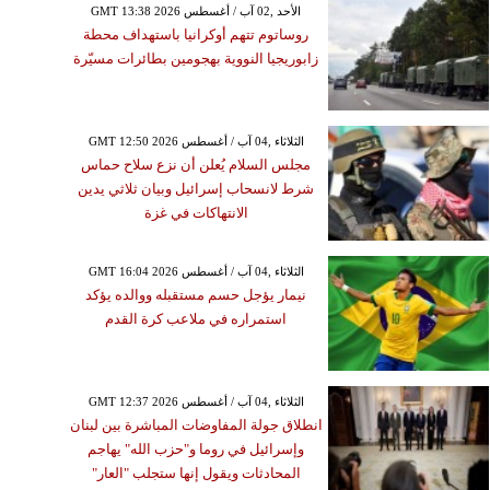
GMT 13:38 2026 الأحد ,02 آب / أغسطس
روساتوم تتهم أوكرانيا باستهداف محطة
زابوريجيا النووية بهجومين بطائرات مسيّرة
GMT 12:50 2026 الثلاثاء ,04 آب / أغسطس
مجلس السلام يُعلن أن نزع سلاح حماس
شرط لانسحاب إسرائيل وبيان ثلاثي يدين
الانتهاكات في غزة
GMT 16:04 2026 الثلاثاء ,04 آب / أغسطس
نيمار يؤجل حسم مستقبله ووالده يؤكد
استمراره في ملاعب كرة القدم
GMT 12:37 2026 الثلاثاء ,04 آب / أغسطس
انطلاق جولة المفاوضات المباشرة بين لبنان
وإسرائيل في روما و"حزب الله" يهاجم
المحادثات ويقول إنها ستجلب "العار"