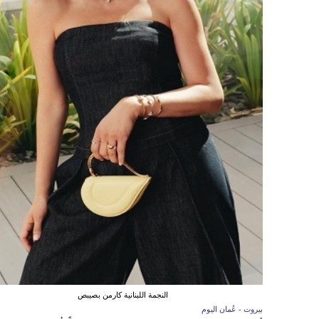
النجمة اللبنانية كارمن بصيبص
بيروت - عُمان اليوم