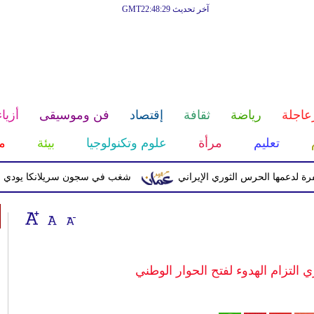
آخر تحديث GMT22:48:29
عاجلة
رياضة
ثقافة
إقتصاد
فن وموسيقى
أزياء
تعليم
مرأة
علوم وتكنولوجيا
بيئة
م
ا الحرس الثوري الإيراني
شغب في سجون سريلانكا يودي بحياة 3 سجناء ويصيب 23 آخرين
التزام الهدوء لفتح الحوار الوطني