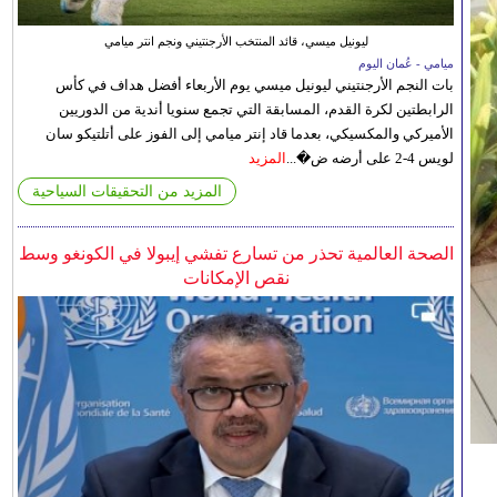
ليونيل ميسي، قائد المنتخب الأرجنتيني ونجم انتر ميامي
ميامي - عُمان اليوم
بات النجم الأرجنتيني ليونيل ميسي يوم الأربعاء أفضل هداف في كأس
الرابطتين لكرة القدم، المسابقة التي تجمع سنويا أندية من الدوريين
الأميركي والمكسيكي، بعدما قاد إنتر ميامي إلى الفوز على أتلتيكو سان
لويس 4-2 على أرضه ض�...
المزيد
المزيد من التحقيقات السياحية
الصحة العالمية تحذر من تسارع تفشي إيبولا في الكونغو وسط
نقص الإمكانات