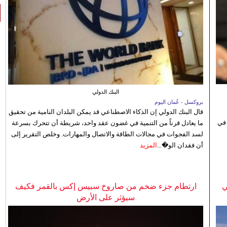
البنك الدولي
بروكسل - عُمان اليوم
قال البنك الدولي إن الذكاء الاصطناعي قد يمكن البلدان النامية من تحقيق
 في
ما يعادل قرناً من التنمية في غضون عقد واحد، شريطة أن تتحرك بسرعة
لسد الفجوات في مجالات الطاقة والاتصال والمهارات. وخلص التقرير إلى
أن فقدان الو�...
المزيد
ي
ارتطام جزء ضخم من صاروخ سبيس إكس بالقمر فكيف
سيؤثر على الأرض