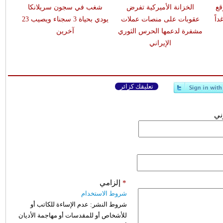
قع
الخزانة الأميركية تفرض
شغب في سجون سريلانكا
اً
عقوبات على منصات عملات
يودي بحياة 3 سجناء ويصيب 23
مشفرة لدعمها الحرس الثوري
آخرين
الإيراني
تعليقك كزائر
وني
*
إلزامي
شروط الاستخدام
شروط النشر:
عدم الإساءة للكاتب أو
للأشخاص أو للمقدسات أو مهاجمة الأديان