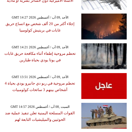
ألاسكا الأميركية دون خسائر بشرية أو مادية
GMT 14:27 2026 الأحد ,09 آب / أغسطس
إجلاء أكثر من 20 ألف شخص مع اتساع حريق
غابات في بريتيش كولومبيا
GMT 14:21 2026 الأحد ,09 آب / أغسطس
تحطم مروحية إطفاء أثناء مكافحة حريق غابات
في يوتا يودي بحياة طيارين
GMT 13:51 2026 الأحد ,09 آب / أغسطس
تحطم مروحية في ريو دي جانيرو يودي بحياة 4
أشخاص بينهم 3 سائحات كولومبيات
GMT 14:57 2026 السبت ,08 آب / أغسطس
القوات المسلحة اليمنية تعلن تنفيذ عملية ضد
الحوثيين والميليشيات التابعة لهم