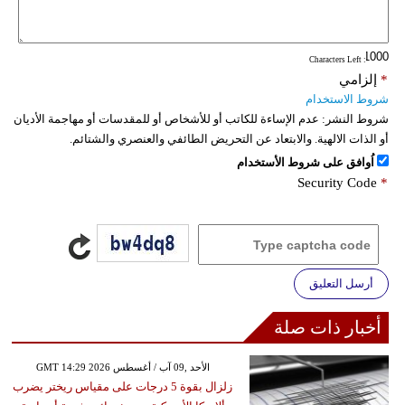
فيديو
: Characters Left
سيارات
*
إلزامي
شروط الاستخدام
شروط النشر:
عدم الإساءة للكاتب أو للأشخاص أو للمقدسات أو مهاجمة الأديان
أو الذات الالهية. والابتعاد عن التحريض الطائفي والعنصري والشتائم.
اُوافق على شروط الأستخدام
Security Code
*
أرسل التعليق
أخبار ذات صلة
GMT 14:29 2026 الأحد ,09 آب / أغسطس
زلزال بقوة 5 درجات على مقياس ريختر يضرب