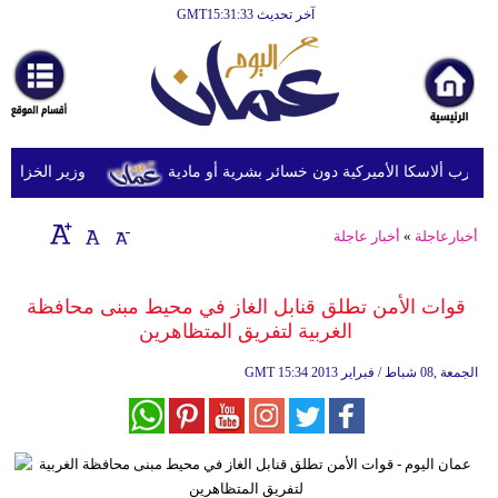
آخر تحديث GMT15:31:33
الرئيسية
أخبارعاجلة
رياضة
ثقافة
وزير الخزانة الأمري
إقتصاد
أخبارعاجلة
»
أخبار عاجلة
فن
وموسيقى
قوات الأمن تطلق قنابل الغاز في محيط مبنى محافظة
الغربية لتفريق المتظاهرين
أزياء
15:34 2013 الجمعة ,08 شباط / فبراير
GMT
صحة
وتغذية
سياحة