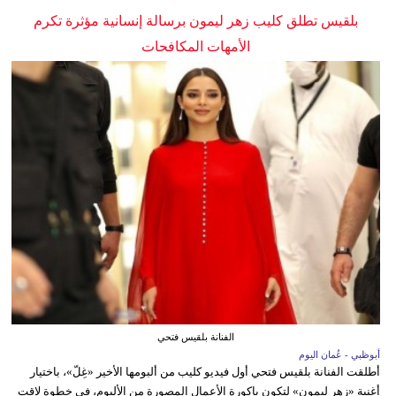
بلقيس تطلق كليب زهر ليمون برسالة إنسانية مؤثرة تكرم
الأمهات المكافحات
الفنانة بلقيس فتحي
أبوظبي - عُمان اليوم
أطلقت الفنانة بلقيس فتحي أول فيديو كليب من ألبومها الأخير «غِلّ»، باختيار
أغنية «زهر ليمون» لتكون باكورة الأعمال المصورة من الألبوم، في خطوة لاقت