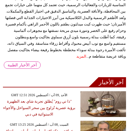
المناسبة للزيارات والفعاليات الرسمية، حيث تعتمد كل منهما على خيارات تجمع
بين المحافظة، والأناقة العصرية، والتناسق الدقيق في اختيار القطع والمكملات.
وتُعد الأطقم الرسمية والبدل الكلاسيكية من أبرز الاختيارات الجذابة التي فضلتها
الأميرتان؛ حيث ظهرت كيت ميدلتون بطقم باللون الأحمر الزاهي بأكمام قصيرة
وحزام رفيع على الخصر وتنورة ميدي مريحة نسقتها مع مجوهرات ألماسية
رقيقة، كما أطلت ببدلة رسمية بلون أزرق سماوي بجاكيت واسع وبنطلون
مستقيم واسع مع توب أبيض محبوك وأقراط زرقاء متناسقة. وفي السياق ذاته،
تألقت الأميرة رجوة ببدلة سوداء مخططة بخطوط رفيعة بيضاء بجاكيت مفصل
وياقة عريضة متقاطعة م...
المزيد
آخر الأخبار الطبية
آخر الأخبار
GMT 12:51 2026 الأحد ,09 آب / أغسطس
"ذا تي روم" يُطلق تجربة شاي بعد الظهيرة
برؤية عصرية تُزاوج بين سحر السواحل والأجواء
الاستوائية في دبي
GMT 13:25 2026 السبت ,08 آب / أغسطس
عراقجي يؤكد اقتراب إيران وعُمان من اتفاق