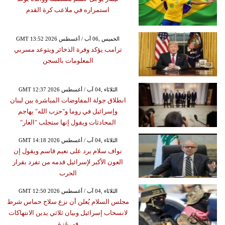
استمراره في ملاعب كرة القدم
GMT 13:52 2026 الخميس ,06 آب / أغسطس
ترامب يؤكد وفرة الذخائر ويتوعد مسربي
المعلومات بالسجن
GMT 12:37 2026 الثلاثاء ,04 آب / أغسطس
انطلاق جولة المفاوضات المباشرة بين لبنان
وإسرائيل في روما و"حزب الله" يهاجم
المحادثات ويقول إنها ستجلب "العار"
GMT 14:18 2026 الثلاثاء ,04 آب / أغسطس
نواف سلام يرد على نعيم قاسم ويقول إن
العون الأكبر لإسرائيل قدمه من تفرد بقرار
الحرب
GMT 12:50 2026 الثلاثاء ,04 آب / أغسطس
مجلس السلام يُعلن أن نزع سلاح حماس شرط
لانسحاب إسرائيل وبيان ثلاثي يدين الانتهاكات
في غزة