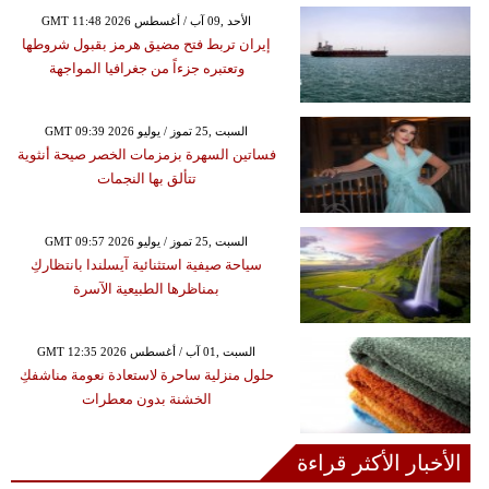
GMT 11:48 2026 الأحد ,09 آب / أغسطس
إيران تربط فتح مضيق هرمز بقبول شروطها
وتعتبره جزءاً من جغرافيا المواجهة
GMT 09:39 2026 السبت ,25 تموز / يوليو
فساتين السهرة بزمزمات الخصر صيحة أنثوية
تتألق بها النجمات
GMT 09:57 2026 السبت ,25 تموز / يوليو
سياحة صيفية استثنائية آيسلندا بانتظاركِ
بمناظرها الطبيعية الآسرة
GMT 12:35 2026 السبت ,01 آب / أغسطس
حلول منزلية ساحرة لاستعادة نعومة مناشفكِ
الخشنة بدون معطرات
الأخبار الأكثر قراءة