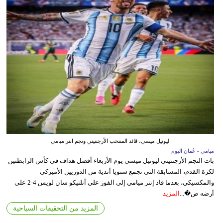
ليونيل ميسي، قائد المنتخب الأرجنتيني ونجم انتر ميامي
ميامي - عُمان اليوم
بات النجم الأرجنتيني ليونيل ميسي يوم الأربعاء أفضل هداف في كأس الرابطتين
لكرة القدم، المسابقة التي تجمع سنويا أندية من الدوريين الأميركي
والمكسيكي، بعدما قاد إنتر ميامي إلى الفوز على أتلتيكو سان لويس 4-2 على
أرضه ض�...
المزيد
المزيد من التحقيقات السياحية