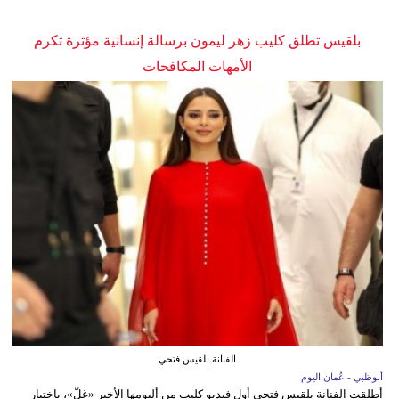
بلقيس تطلق كليب زهر ليمون برسالة إنسانية مؤثرة تكرم
الأمهات المكافحات
الفنانة بلقيس فتحي
أبوظبي - عُمان اليوم
أطلقت الفنانة بلقيس فتحي أول فيديو كليب من ألبومها الأخير «غِلّ»، باختيار