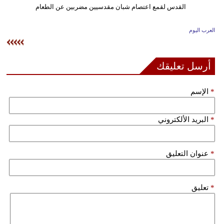
وسفر
ديكور
العرب اليوم
أخبار
أرسل تعليقك
إعلام
*
الإسم
تعليم
مرأة
*
البريد الألكتروني
علوم
وتكنولوجيا
*
عنوان التعليق
بيئة
*
تعليق
مدوَّنات
أبراج