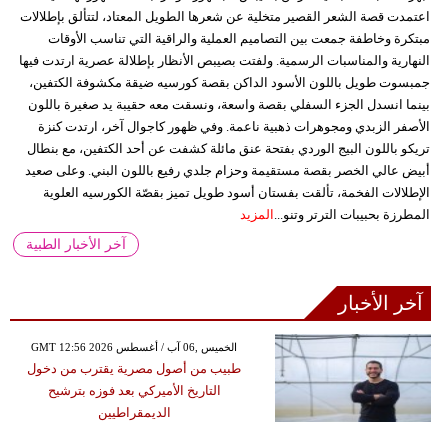
اعتمدت قصة الشعر القصير متخلية عن شعرها الطويل المعتاد، لتتألق بإطلالات
مبتكرة وخاطفة جمعت بين التصاميم العملية والراقية التي تناسب الأوقات
النهارية والمناسبات الرسمية. ولفتت بصيبص الأنظار بإطلالة عصرية ارتدت فيها
جمبسوت طويل باللون الأسود الداكن بقصة كورسيه ضيقة مكشوفة الكتفين،
بينما انسدل الجزء السفلي بقصة واسعة، ونسقت معه حقيبة يد صغيرة باللون
الأصفر الزبدي ومجوهرات ذهبية ناعمة. وفي ظهور كاجوال آخر، ارتدت كنزة
تريكو باللون البيج الوردي بفتحة عنق مائلة كشفت عن أحد الكتفين، مع بنطال
أبيض عالي الخصر بقصة مستقيمة وحزام جلدي رفيع باللون البني. وعلى صعيد
الإطلالات الفخمة، تألقت بفستان أسود طويل تميز بقصّة الكورسيه العلوية
المطرزة بحبيبات الترتر وتنو...
المزيد
آخر الأخبار الطبية
آخر الأخبار
GMT 12:56 2026 الخميس ,06 آب / أغسطس
طبيب من أصول مصرية يقترب من دخول
التاريخ الأميركي بعد فوزه بترشيح
الديمقراطيين