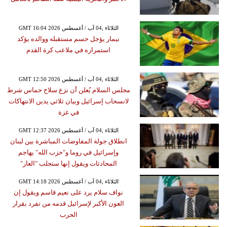
GMT 16:04 2026 الثلاثاء ,04 آب / أغسطس
نيمار يؤجل حسم مستقبله ووالده يؤكد
استمراره في ملاعب كرة القدم
GMT 12:50 2026 الثلاثاء ,04 آب / أغسطس
مجلس السلام يُعلن أن نزع سلاح حماس شرط
لانسحاب إسرائيل وبيان ثلاثي يدين الانتهاكات
في غزة
GMT 12:37 2026 الثلاثاء ,04 آب / أغسطس
انطلاق جولة المفاوضات المباشرة بين لبنان
وإسرائيل في روما و"حزب الله" يهاجم
المحادثات ويقول إنها ستجلب "العار"
GMT 14:18 2026 الثلاثاء ,04 آب / أغسطس
نواف سلام يرد على نعيم قاسم ويقول إن
العون الأكبر لإسرائيل قدمه من تفرد بقرار
الحرب