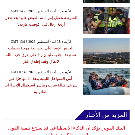
GMT 14:29 2026 الأربعاء ,05 آب / أغسطس
الشرطة تعتقل إمرأة تم القبض عليها بعد طعن
أربعة رجال في "كوفنت غاردن"
GMT 13:18 2026 الأربعاء ,05 آب / أغسطس
الجيش الإسرائيلي يعلن بدء موجة هجمات
تستهدف جنوب لبنان ردا على خرق حزب الله
لاتفاق وقف إطلاق النار
GMT 07:40 2026 الأربعاء ,05 آب / أغسطس
أمن السواحل الليبية ينقذ 29 مهاجرًا غير
شرعي قبالة سرت ويباشر استكمال الإجراءات
القانونية
المزيد من الأخبار
البنك الدولي يؤكد أن الذكاء الاصطناعي قد يسرّع تنمية الدول
النامية خلال عقد واحد