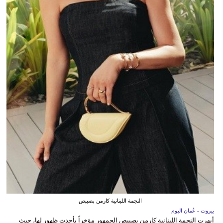
النجمة اللبنانية كارمن بصيبص
بيروت - عُمان اليوم
أبهرت النجمة اللبنانية كارمن بصيبص الجمهور مؤخراً بأحدث ظهور لها، حيث