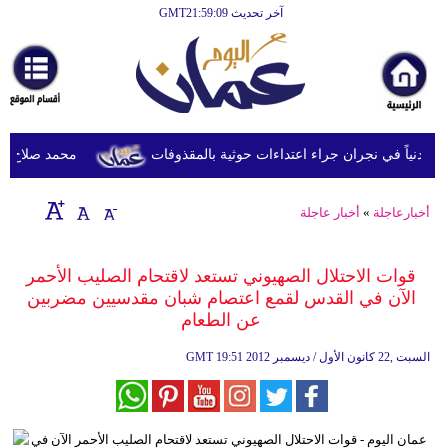
آخر تحديث GMT21:59:09
الرئيسية
أخبارعاجلة
رياضة
ثقافة
محمد صلاح يصل ترك
إقتصاد
أخبارعاجلة
»
أخبار عاجلة
فن
وموسيقى
قوات الاحتلال الصهيوني تستعد لاقتحام الصليب الأحمر
الآن في القدس لقمع اعتصام شبان مقدسيين مضربين
أزياء
عن الطعام
صحة
19:51 2012 السبت ,22 كانون الأول / ديسمبر
GMT
وتغذية
سياحة