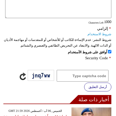
فيديو
سيارات
: Characters Left
*
إلزامي
شروط الاستخدام
شروط النشر:
عدم الإساءة للكاتب أو للأشخاص أو للمقدسات أو مهاجمة الأديان
أو الذات الالهية. والابتعاد عن التحريض الطائفي والعنصري والشتائم.
اُوافق على شروط الأستخدام
Security Code
*
أرسل التعليق
أخبار ذات صلة
GMT 21:59 2026 الخميس ,06 آب / أغسطس