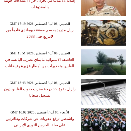
إصابة 11 مدنياً في نجران جراء اعتداءات حوثية
بالمقذوفات
GMT 17:19 2026 الخميس ,06 آب / أغسطس
ريال مدريد يحسم صفقة ديوماندي قادماً من
لايبزيغ حتى 2033
GMT 15:51 2026 الخميس ,06 آب / أغسطس
العاصفة الاستوائية مايماي تضرب اليابسة في
الفلبين وتحذيرات من أمطار غزيرة وفيضانات
GMT 15:43 2026 الخميس ,06 آب / أغسطس
زلزال بقوة 5.9 درجة يضرب جنوب الفلبين دون
تسجيل ضحايا
GMT 16:02 2026 الأربعاء ,05 آب / أغسطس
واشنطن ترفع عقوبات عن شركات وطائرتين
على صلة بالحرس الثوري الإيراني