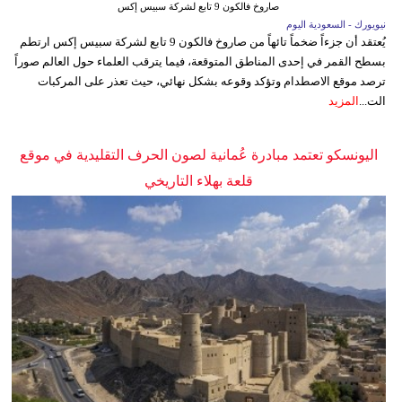
صاروخ فالكون 9 تابع لشركة سبيس إكس
نيويورك - السعودية اليوم
يُعتقد أن جزءاً ضخماً تائهاً من صاروخ فالكون 9 تابع لشركة سبيس إكس ارتطم
بسطح القمر في إحدى المناطق المتوقعة، فيما يترقب العلماء حول العالم صوراً
ترصد موقع الاصطدام وتؤكد وقوعه بشكل نهائي، حيث تعذر على المركبات
الت...
المزيد
اليونسكو تعتمد مبادرة عُمانية لصون الحرف التقليدية في موقع
قلعة بهلاء التاريخي