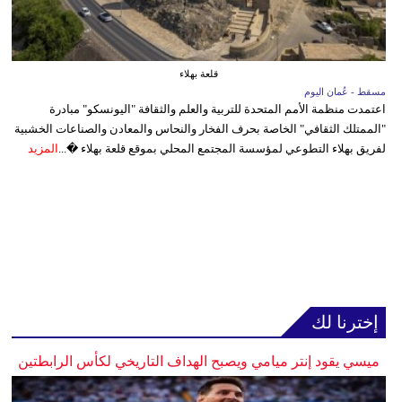
قلعة بهلاء
مسقط - عُمان اليوم
اعتمدت منظمة الأمم المتحدة للتربية والعلم والثقافة "اليونسكو" مبادرة
"الممتلك الثقافي" الخاصة بحرف الفخار والنحاس والمعادن والصناعات الخشبية
لفريق بهلاء التطوعي لمؤسسة المجتمع المحلي بموقع قلعة بهلاء �...
المزيد
إخترنا لك
ميسي يقود إنتر ميامي ويصبح الهداف التاريخي لكأس الرابطتين