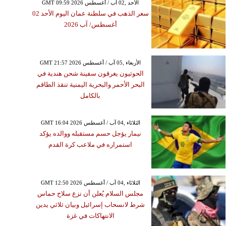
GMT 09:59 2026 الأحد ,02 آب / أغسطس
سعر الذهب في سلطنة عمان اليوم الأحد 02
أغسطس/ آب 2026
GMT 21:57 2026 الأربعاء ,05 آب / أغسطس
الحوثيون يغرقون سفينة شحن هندية في
البحر الأحمر والبحرية اليمنية تنقذ الطاقم
بالكامل
GMT 16:04 2026 الثلاثاء ,04 آب / أغسطس
نيمار يؤجل حسم مستقبله ووالده يؤكد
استمراره في ملاعب كرة القدم
GMT 12:50 2026 الثلاثاء ,04 آب / أغسطس
مجلس السلام يُعلن أن نزع سلاح حماس
شرط لانسحاب إسرائيل وبيان ثلاثي يدين
الانتهاكات في غزة