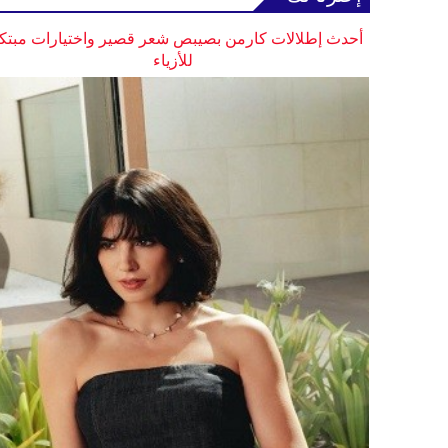
أحدث إطلالات كارمن بصيبص شعر قصير واختيارات مبتك
للأزياء