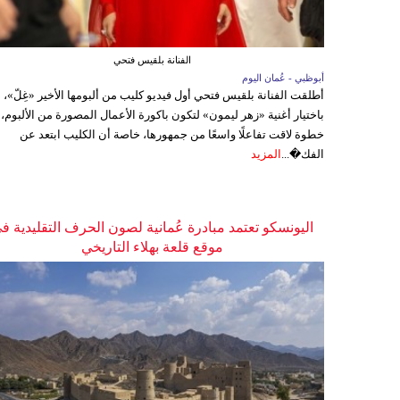
الفنانة بلقيس فتحي
أبوظبي - عُمان اليوم
أطلقت الفنانة بلقيس فتحي أول فيديو كليب من ألبومها الأخير «غِلّ»،
باختيار أغنية «زهر ليمون» لتكون باكورة الأعمال المصورة من الألبوم،
خطوة لاقت تفاعلًا واسعًا من جمهورها، خاصة أن الكليب ابتعد عن
الفك�...
المزيد
اليونسكو تعتمد مبادرة عُمانية لصون الحرف التقليدية ف
موقع قلعة بهلاء التاريخي