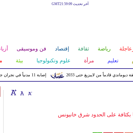
آخر تحديث GMT21:59:09
عاجلة
رياضة
ثقافة
إقتصاد
فن وموسيقى
أزياء
تعليم
مرأة
علوم وتكنولوجيا
بيئة
م
قادماً من لايبزيغ حتى 2033
إصابة 11 مدنياً في نجران جراء اعتداءات حوثية بالمقذوفات
ا بكثافة على الحدود شرق خانيونس