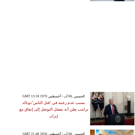
GMT 13:18 1970 الخميس ,06 آب / أغسطس
بسبب عدم رغبته في "قتل الناس"دونالد
ترامب يعلن أنه يفضَل التوصَل إلى إتفاق مع
إيران
GMT 21:48 2026 الخميس ,06 آب / أغسطس