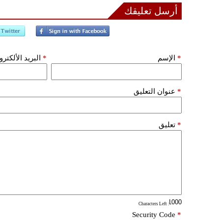
أرسل تعليقك
*
الإسم
*
البريد الألكتر
*
عنوان التعليق
*
تعليق
: Characters Left
Security Code
*