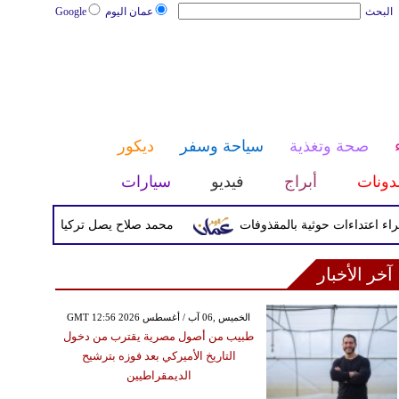
البحث
عمان اليوم
Google
صحة وتغذية
سياحة وسفر
ديكور
دونات
أبراج
فيديو
سيارات
محمد صلاح يصل تركيا الأربعاء لإتمام انتق
آخر الأخبار
GMT 12:56 2026 الخميس ,06 آب / أغسطس
طبيب من أصول مصرية يقترب من دخول
التاريخ الأميركي بعد فوزه بترشيح
الديمقراطيين