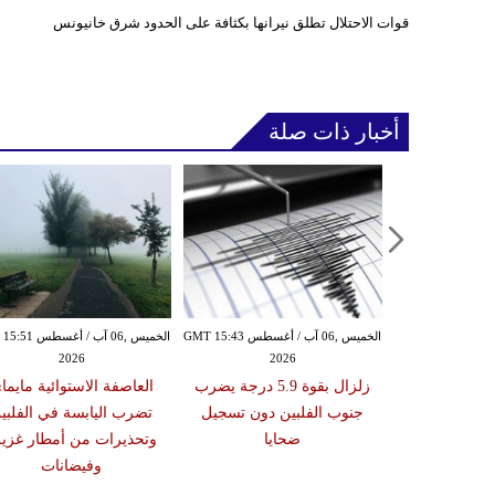
قوات الاحتلال تطلق نيرانها بكثافة على الحدود شرق خانيونس
أخبار ذات صلة
الأربعاء ,05 آب / أغسطس GMT 16:02
الخميس ,06 آب / أغسطس GMT 15:43
الخميس ,06 آب / أغ
2026
2026
20
 عقوبات عن
زلزال بقوة 5.9 درجة يضرب
العاصفة الاستوائية مايما
تين على صلة
جنوب الفلبين دون تسجيل
تضرب اليابسة في الفلبي
ري الإيراني
ضحايا
وتحذيرات من أمطار غزير
وفيضانات