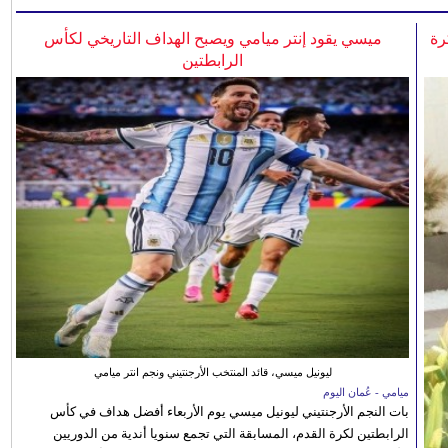
رة
ميسي يقود إنتر ميامي ويصبح الهداف التاريخي لكأس
الرابطتين
ليونيل ميسي، قائد المنتخب الأرجنتيني ونجم انتر ميامي
ميامي - عُمان اليوم
بات النجم الأرجنتيني ليونيل ميسي يوم الأربعاء أفضل هداف في كأس
الرابطتين لكرة القدم، المسابقة التي تجمع سنويا أندية من الدوريين