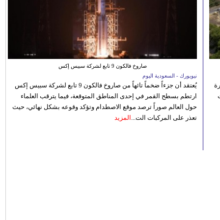
صاروخ فالكون 9 تابع لشركة سبيس إكس
نيويورك - السعودية اليوم
رة
يُعتقد أن جزءاً ضخماً تائهاً من صاروخ فالكون 9 تابع لشركة سبيس إكس
ارتطم بسطح القمر في إحدى المناطق المتوقعة، فيما يترقب العلماء
حول العالم صوراً ترصد موقع الاصطدام وتؤكد وقوعه بشكل نهائي، حيث
تعذر على المركبات الت...
المزيد