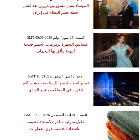
الموساد يقيل مسؤولين بارزين بعد فشل
خطة تغيير النظام في إيران
GMT 09:39 2026 السبت ,25 تموز / يوليو
فساتين السهرة بزمزمات الخصر صيحة
أنثوية تتألق بها النجمات
GMT 16:13 2026 الأحد ,12 تموز / يوليو
عسير تُعزز جاذبيتها السياحية بتدشين أكبر
نافورة في المملكة بمنتجع الوادي
GMT 12:35 2026 السبت ,01 آب / أغسطس
حلول منزلية ساحرة لاستعادة نعومة
مناشفكِ الخشنة بدون معطرات