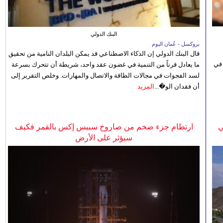
البنك الدولي
بروكسل - عُمان اليوم
قال البنك الدولي إن الذكاء الاصطناعي قد يمكن البلدان النامية من تحقيق
 في
ما يعادل قرناً من التنمية في غضون عقد واحد، شريطة أن تتحرك بسرعة
لسد الفجوات في مجالات الطاقة والاتصال والمهارات. وخلص التقرير إلى
أن فقدان الو�...
المزيد
ي
ارتطام جزء ضخم من صاروخ سبيس إكس بالقمر فكيف
سيؤثر على الأرض