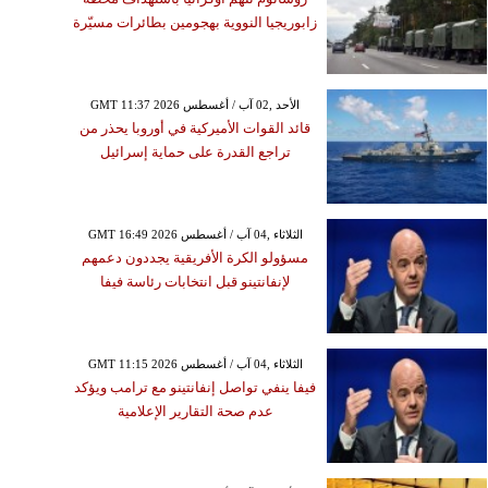
زابوريجيا النووية بهجومين بطائرات مسيّرة
GMT 11:37 2026 الأحد ,02 آب / أغسطس
قائد القوات الأميركية في أوروبا يحذر من
تراجع القدرة على حماية إسرائيل
GMT 16:49 2026 الثلاثاء ,04 آب / أغسطس
مسؤولو الكرة الأفريقية يجددون دعمهم
لإنفانتينو قبل انتخابات رئاسة فيفا
GMT 11:15 2026 الثلاثاء ,04 آب / أغسطس
فيفا ينفي تواصل إنفانتينو مع ترامب ويؤكد
عدم صحة التقارير الإعلامية