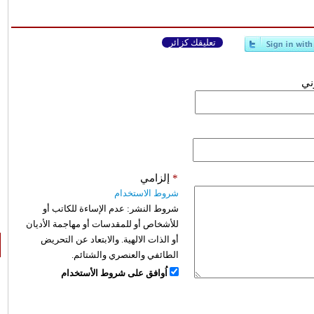
تعليقك كزائر
وني
*
إلزامي
شروط الاستخدام
شروط النشر:
عدم الإساءة للكاتب أو
للأشخاص أو للمقدسات أو مهاجمة الأديان
أو الذات الالهية. والابتعاد عن التحريض
الطائفي والعنصري والشتائم.
اُوافق على شروط الأستخدام