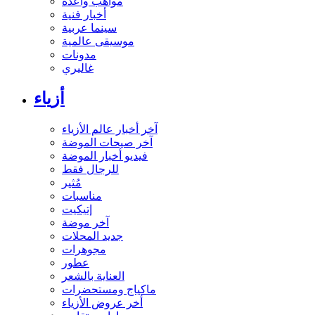
مواهب واعدة
أخبار فنية
سينما عربية
موسيقى عالمية
مدونات
غاليري
أزياء
آخر أخبار عالم الأزياء
آخر صيحات الموضة
فيديو أخبار الموضة
للرجال فقط
مُثير
مناسبات
إتيكيت
آخر موضة
جديد المحلات
مجوهرات
عطور
العناية بالشعر
ماكياج ومستحضرات
أخر عروض الأزياء