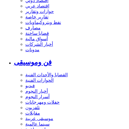
اقتصاد دولي
اقتصاد عربي
حوارات وتقارير
تقارير خاصة
نفط وبتروكيماويات
مصارف
قضايا ساخنة
أسواق مالية
أخبار الشركات
مدونات
فن وموسيقى
القضايا والأحداث الفنية
الحوارات الفنية
فيديو
أخبار النجوم
أسرار النجوم
حفلات ومهرجانات
تلفزيون
مقابلات
موسيقى عربية
سينما عالمية