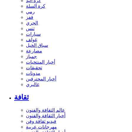
كرة اليد
كرة السلة
رمي
قفز
الجري
تنس
سيارات
غولف
سباق الخيل
مصارعة
جمباز
أخبار المنتخبات
تحقيقات
مدونات
أخبار المحترفين
غاليري
ثقافة
عالم الثقافة والفنون
أخبار الثقافة والفنون
فيديو ثقافة وفن
مهرجانات عربية