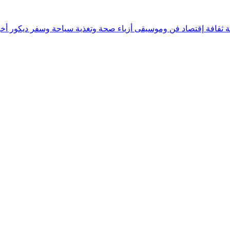
ة
ثقافة
إقتصاد
فن وموسيقى
أزياء
صحة وتغذية
سياحة وسفر
ديكور
أخب