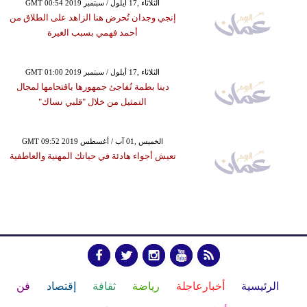
GMT 00:54 2019 الثلاثاء ,17 أيلول / سبتمبر
إنجي وجدان تُحرض هنا الزاهد على الطلاق من
أحمد فهمي بسبب الغيرة
GMT 01:00 2019 الثلاثاء ,17 أيلول / سبتمبر
دينا بطمة تُفاجئ جمهورها باقتحامها لمجال
التمثيل من خلال "قلبي نساك"
GMT 09:52 2019 الخميس ,01 آب / أغسطس
تعيش أجواء هادئة في حياتك المهنية والعاطفية
الرئيسية
أخبارعاجلة
رياضة
ثقافة
إقتصاد
فن