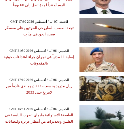
اليوم أو غداً لمدة تصل إلى 60 يوماً
GMT 17:30 2026 الجمعة ,07 آب / أغسطس
تجدد القصف الصاروخي للحوثيين على معسكر
صحن الجن في مأرب
GMT 21:59 2026 الخميس ,06 آب / أغسطس
إصابة 11 مدنياً في نجران جراء اعتداءات حوثية
بالمقذوفات
GMT 17:19 2026 الخميس ,06 آب / أغسطس
ريال مدريد يحسم صفقة ديوماندي قادماً من
لايبزيغ حتى 2033
GMT 15:51 2026 الخميس ,06 آب / أغسطس
العاصفة الاستوائية مايماي تضرب اليابسة في
الفلبين وتحذيرات من أمطار غزيرة وفيضانات