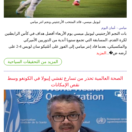
ليونيل ميسي، قائد المنتخب الأرجنتيني ونجم انتر ميامي
ميامي - عُمان اليوم
بات النجم الأرجنتيني ليونيل ميسي يوم الأربعاء أفضل هداف في كأس الرابطتين
لكرة القدم، المسابقة التي تجمع سنويا أندية من الدوريين الأميركي
والمكسيكي، بعدما قاد إنتر ميامي إلى الفوز على أتلتيكو سان لويس 4-2 على
أرضه ض�...
المزيد
المزيد من التحقيقات السياحية
الصحة العالمية تحذر من تسارع تفشي إيبولا في الكونغو وسط
نقص الإمكانات