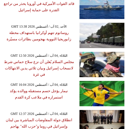
قائد القوات الأميركية في أوروبا يحذر من تراجع
القدرة على حماية إسرائيل
GMT 13:38 2026 الأحد ,02 آب / أغسطس
روساتوم تتهم أوكرانيا باستهداف محطة
زابوريجيا النووية بهجومين بطائرات مسيّرة
GMT 12:50 2026 الثلاثاء ,04 آب / أغسطس
مجلس السلام يُعلن أن نزع سلاح حماس شرط
لانسحاب إسرائيل وبيان ثلاثي يدين الانتهاكات
في غزة
GMT 16:04 2026 الثلاثاء ,04 آب / أغسطس
نيمار يؤجل حسم مستقبله ووالده يؤكد
استمراره في ملاعب كرة القدم
GMT 12:37 2026 الثلاثاء ,04 آب / أغسطس
انطلاق جولة المفاوضات المباشرة بين لبنان
وإسرائيل في روما و"حزب الله" يهاجم