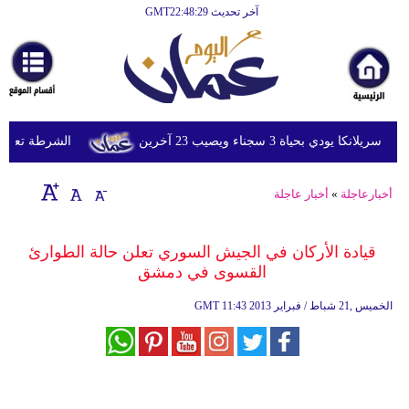
آخر تحديث GMT22:48:29
الرئيسية
أخبارعاجلة
رياضة
ثقافة
ودي بحياة 3 سجناء ويصيب 23 آخرين
الشرطة تعتقل إم
إقتصاد
أخبارعاجلة
»
أخبار عاجلة
فن
وموسيقى
قيادة الأركان في الجيش السوري تعلن حالة الطوارئ
القسوى في دمشق
أزياء
11:43 2013 الخميس ,21 شباط / فبراير
GMT
صحة
وتغذية
سياحة