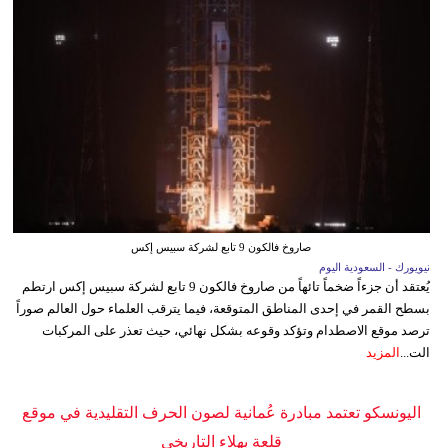
صاروخ فالكون 9 تابع لشركة سبيس إكس
نيويورك - السعودية اليوم
يُعتقد أن جزءاً ضخماً تائهاً من صاروخ فالكون 9 تابع لشركة سبيس إكس ارتطم
بسطح القمر في إحدى المناطق المتوقعة، فيما يترقب العلماء حول العالم صوراً
ترصد موقع الاصطدام وتؤكد وقوعه بشكل نهائي، حيث تعذر على المركبات
الت...
المزيد
اليونسكو تعتمد مبادرة عُمانية لصون الحرف التقليدية في موقع
قلعة بهلاء التاريخي