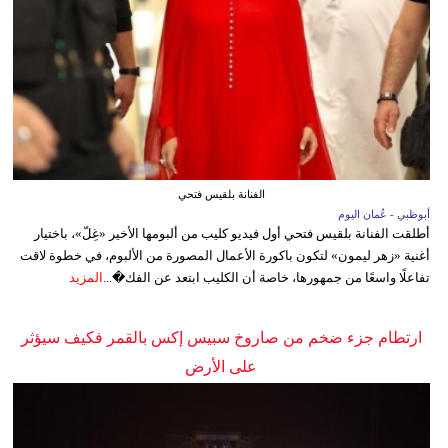
الفنانة بلقيس فتحي
أبوظبي - عُمان اليوم
أطلقت الفنانة بلقيس فتحي أول فيديو كليب من ألبومها الأخير «غِلّ»، باختيار
أغنية «زهر ليمون» لتكون باكورة الأعمال المصورة من الألبوم، في خطوة لاقت
تفاعلًا واسعًا من جمهورها، خاصة أن الكليب ابتعد عن الفك�...
المزيد
ارتطام جزء ضخم من صاروخ سبيس إكس بالقمر فكيف سيؤثر
على الأرض