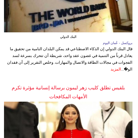
البنك الدولي
بروكسل - عُمان اليوم
قال البنك الدولي إن الذكاء الاصطناعي قد يمكن البلدان النامية من تحقيق ما
يعادل قرناً من التنمية في غضون عقد واحد، شريطة أن تتحرك بسرعة لسد
الفجوات في مجالات الطاقة والاتصال والمهارات. وخلص التقرير إلى أن فقدان
الو�...
المزيد
بلقيس تطلق كليب زهر ليمون برسالة إنسانية مؤثرة تكرم
الأمهات المكافحات