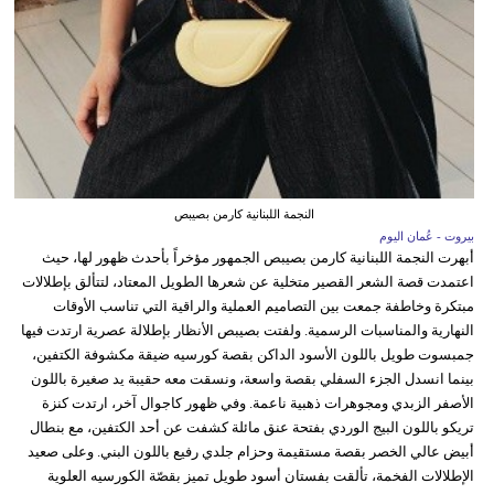
النجمة اللبنانية كارمن بصيبص
بيروت - عُمان اليوم
أبهرت النجمة اللبنانية كارمن بصيبص الجمهور مؤخراً بأحدث ظهور لها، حيث
اعتمدت قصة الشعر القصير متخلية عن شعرها الطويل المعتاد، لتتألق بإطلالات
مبتكرة وخاطفة جمعت بين التصاميم العملية والراقية التي تناسب الأوقات
النهارية والمناسبات الرسمية. ولفتت بصيبص الأنظار بإطلالة عصرية ارتدت فيها
جمبسوت طويل باللون الأسود الداكن بقصة كورسيه ضيقة مكشوفة الكتفين،
بينما انسدل الجزء السفلي بقصة واسعة، ونسقت معه حقيبة يد صغيرة باللون
الأصفر الزبدي ومجوهرات ذهبية ناعمة. وفي ظهور كاجوال آخر، ارتدت كنزة
تريكو باللون البيج الوردي بفتحة عنق مائلة كشفت عن أحد الكتفين، مع بنطال
أبيض عالي الخصر بقصة مستقيمة وحزام جلدي رفيع باللون البني. وعلى صعيد
الإطلالات الفخمة، تألقت بفستان أسود طويل تميز بقصّة الكورسيه العلوية